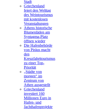
Stadt
Griechenland
feiert den Welttag
des Weintourismus
mit kostenlosen
Veranstaltungen
Athens historische
Blumenläden am
Syntagma-Platz
öffnen wieder
Die Hafenbehörde
von Piräus macht
den
Kreuzfahrttourismus
zu einer Top-
Priorität
„Städte von
morgen“ im
Zentrum von
Athen ausgestellt
Griechenland
investiert 160
Millionen Euro in
Hafen- und
Jachthafenprojekte