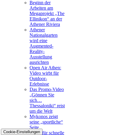
Beginn der
Arbeiten am
Megaprojekt „The
Ellinikon“ an der
Athener Riviera
Athener
Nationalgarten
wird eine
Augmented-
Reality-
Ausstellung
ausrichten
Open Air Athen:
Video wirbt für
Outdoor-
Erlebnisse
Das Promo-Video
„Gönnen Sie
sich…
Thessaloniki“ reist
um die Welt
Mykonos zeigt
seine „sportliche“
Seite
Cookie-Einstellungen
Metro für schnelle