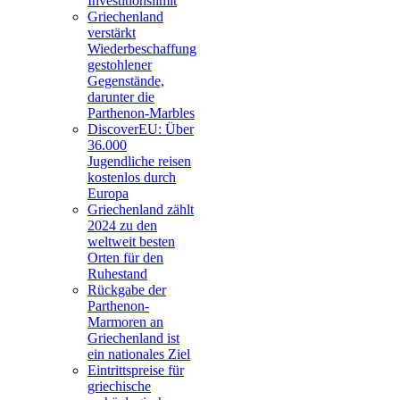
Investitionslimit
Griechenland
verstärkt
Wiederbeschaffung
gestohlener
Gegenstände,
darunter die
Parthenon-Marbles
DiscoverEU: Über
36.000
Jugendliche reisen
kostenlos durch
Europa
Griechenland zählt
2024 zu den
weltweit besten
Orten für den
Ruhestand
Rückgabe der
Parthenon-
Marmoren an
Griechenland ist
ein nationales Ziel
Eintrittspreise für
griechische