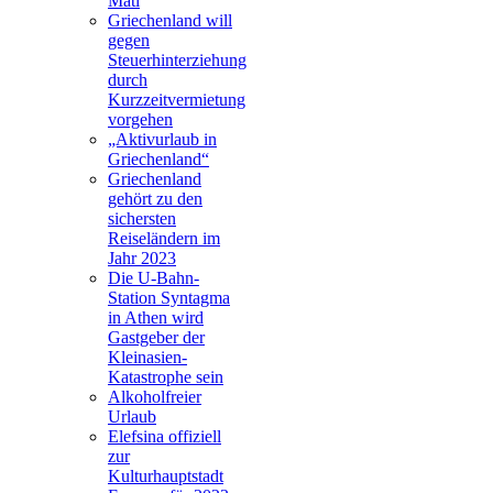
Mati
Griechenland will
gegen
Steuerhinterziehung
durch
Kurzzeitvermietung
vorgehen
„Aktivurlaub in
Griechenland“
Griechenland
gehört zu den
sichersten
Reiseländern im
Jahr 2023
Die U-Bahn-
Station Syntagma
in Athen wird
Gastgeber der
Kleinasien-
Katastrophe sein
Alkoholfreier
Urlaub
Elefsina offiziell
zur
Kulturhauptstadt