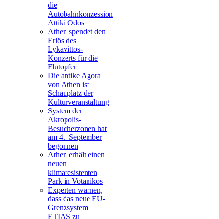
die
Autobahnkonzession
Attiki Odos
Athen spendet den
Erlös des
Lykavittos-
Konzerts für die
Flutopfer
Die antike Agora
von Athen ist
Schauplatz der
Kulturveranstaltung
System der
Akropolis-
Besucherzonen hat
am 4.. September
begonnen
Athen erhält einen
neuen
klimaresistenten
Park in Votanikos
Experten warnen,
dass das neue EU-
Grenzsystem
ETIAS zu