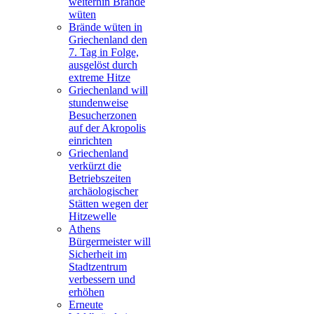
weiterhin Brände
wüten
Brände wüten in
Griechenland den
7. Tag in Folge,
ausgelöst durch
extreme Hitze
Griechenland will
stundenweise
Besucherzonen
auf der Akropolis
einrichten
Griechenland
verkürzt die
Betriebszeiten
archäologischer
Stätten wegen der
Hitzewelle
Athens
Bürgermeister will
Sicherheit im
Stadtzentrum
verbessern und
erhöhen
Erneute