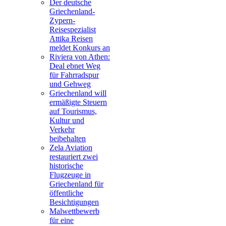
Der deutsche
Griechenland-
Zypern-
Reisespezialist
Attika Reisen
meldet Konkurs an
Riviera von Athen:
Deal ebnet Weg
für Fahrradspur
und Gehweg
Griechenland will
ermäßigte Steuern
auf Tourismus,
Kultur und
Verkehr
beibehalten
Zela Aviation
restauriert zwei
historische
Flugzeuge in
Griechenland für
öffentliche
Besichtigungen
Malwettbewerb
für eine