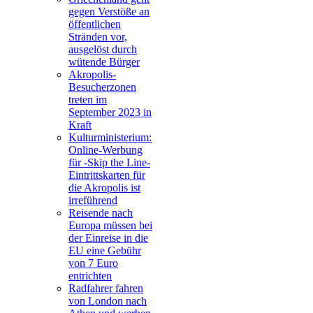
gegen Verstöße an
öffentlichen
Stränden vor,
ausgelöst durch
wütende Bürger
Akropolis-
Besucherzonen
treten im
September 2023 in
Kraft
Kulturministerium:
Online-Werbung
für -Skip the Line-
Eintrittskarten für
die Akropolis ist
irreführend
Reisende nach
Europa müssen bei
der Einreise in die
EU eine Gebühr
von 7 Euro
entrichten
Radfahrer fahren
von London nach