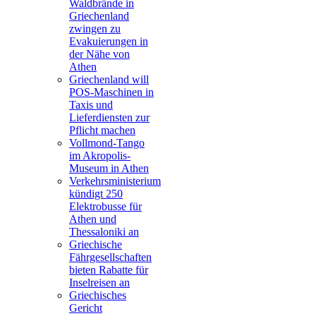
Waldbrände in
Griechenland
zwingen zu
Evakuierungen in
der Nähe von
Athen
Griechenland will
POS-Maschinen in
Taxis und
Lieferdiensten zur
Pflicht machen
Vollmond-Tango
im Akropolis-
Museum in Athen
Verkehrsministerium
kündigt 250
Elektrobusse für
Athen und
Thessaloniki an
Griechische
Fährgesellschaften
bieten Rabatte für
Inselreisen an
Griechisches
Gericht