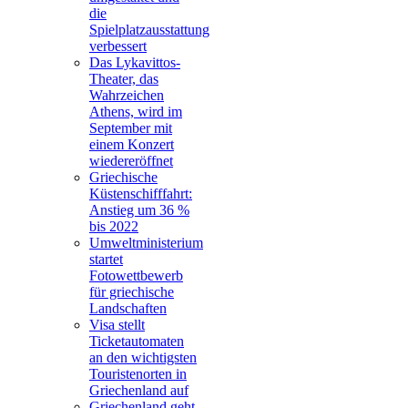
die
Spielplatzausstattung
verbessert
Das Lykavittos-
Theater, das
Wahrzeichen
Athens, wird im
September mit
einem Konzert
wiedereröffnet
Griechische
Küstenschifffahrt:
Anstieg um 36 %
bis 2022
Umweltministerium
startet
Fotowettbewerb
für griechische
Landschaften
Visa stellt
Ticketautomaten
an den wichtigsten
Touristenorten in
Griechenland auf
Griechenland geht