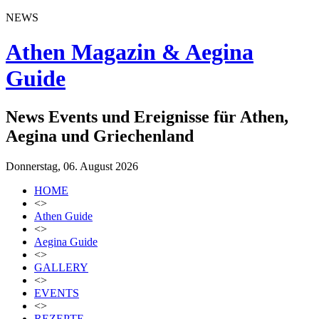
NEWS
Athen Magazin & Aegina
Guide
News Events und Ereignisse für Athen,
Aegina und Griechenland
Donnerstag, 06. August 2026
HOME
<>
Athen Guide
<>
Aegina Guide
<>
GALLERY
<>
EVENTS
<>
REZEPTE