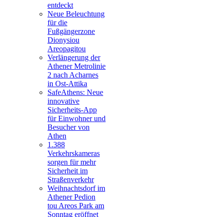
entdeckt
Neue Beleuchtung
für die
Fußgängerzone
Dionysiou
Areopagitou
Verlängerung der
Athener Metrolinie
2 nach Acharnes
in Ost-Attika
SafeAthens: Neue
innovative
Sicherheits-App
für Einwohner und
Besucher von
Athen
1.388
Verkehrskameras
sorgen für mehr
Sicherheit im
Straßenverkehr
Weihnachtsdorf im
Athener Pedion
tou Areos Park am
Sonntag eröffnet