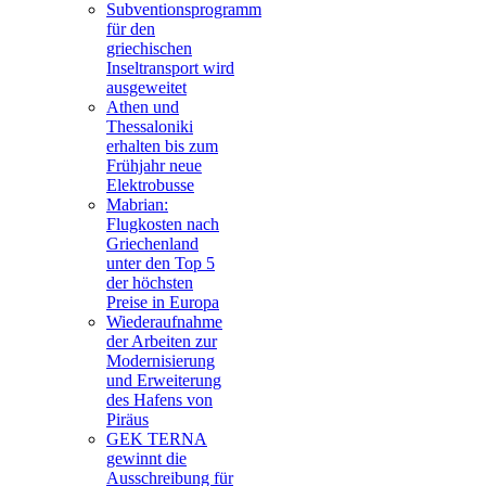
Subventionsprogramm
für den
griechischen
Inseltransport wird
ausgeweitet
Athen und
Thessaloniki
erhalten bis zum
Frühjahr neue
Elektrobusse
Mabrian:
Flugkosten nach
Griechenland
unter den Top 5
der höchsten
Preise in Europa
Wiederaufnahme
der Arbeiten zur
Modernisierung
und Erweiterung
des Hafens von
Piräus
GEK TERNA
gewinnt die
Ausschreibung für