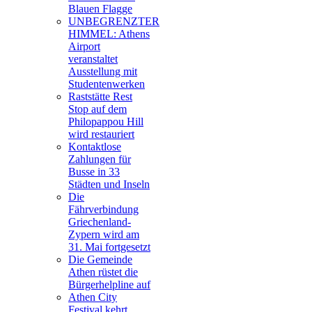
Blauen Flagge
UNBEGRENZTER
HIMMEL: Athens
Airport
veranstaltet
Ausstellung mit
Studentenwerken
Raststätte Rest
Stop auf dem
Philopappou Hill
wird restauriert
Kontaktlose
Zahlungen für
Busse in 33
Städten und Inseln
Die
Fährverbindung
Griechenland-
Zypern wird am
31. Mai fortgesetzt
Die Gemeinde
Athen rüstet die
Bürgerhelpline auf
Athen City
Festival kehrt