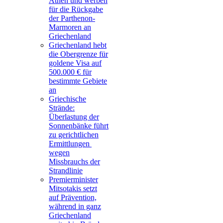
Athen und werben
für die Rückgabe
der Parthenon-
Marmoren an
Griechenland
Griechenland hebt
die Obergrenze für
goldene Visa auf
500.000 € für
bestimmte Gebiete
an
Griechische
Strände:
Überlastung der
Sonnenbänke führt
zu gerichtlichen
Ermittlungen
wegen
Missbrauchs der
Strandlinie
Premierminister
Mitsotakis setzt
auf Prävention,
während in ganz
Griechenland