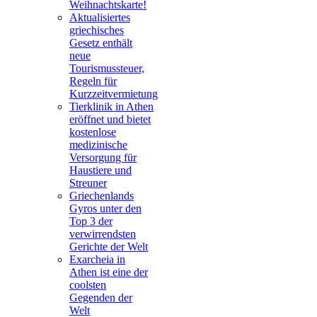
Weihnachtskarte!
Aktualisiertes
griechisches
Gesetz enthält
neue
Tourismussteuer,
Regeln für
Kurzzeitvermietung
Tierklinik in Athen
eröffnet und bietet
kostenlose
medizinische
Versorgung für
Haustiere und
Streuner
Griechenlands
Gyros unter den
Top 3 der
verwirrendsten
Gerichte der Welt
Exarcheia in
Athen ist eine der
coolsten
Gegenden der
Welt