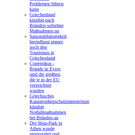
Problemen führen
kann
Griechenland
kündigt nach
Bränden sofortige
Maßnahmen an
Saisonabhängigkeit
beeinflusst immer
noch den
Tourismus in
Griechenland
Copernikus -
Brände in Evros
sind die größten,
die je in der EU
verzeichnet
wurden
Griechisches
Katastrophenschutzministerium
kündigt
Notfallmaßnahmen
bei Bränden an
Der Ilisia-Park in
Athen wurde
umgestaltet und