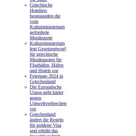
Griechische
Hoteliers
beanstanden die
vom
Kulturministerium
geforderte
Musikquote
Kulturministerium
legt Gesetzentwurf
für griechische
Musikquoten für
Flughäfen, Häfen
und Hotels vor
Feiertage 2024 in
Griechenland
Die Europäische
Union geht härter
gegen
Umweltverbrechen
vor
Griechenland
ändert die Regeln
für goldene Visa
und erhöht das