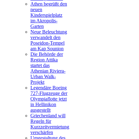
Athen begrüßt den
neuen
Kinderspielplatz
im Akropolis-
Garten
Neue Beleuchtung
verwandelt den
Poseidon-Tempel
am Kap Sounion
Die Behörde der
Region Attika
startet das
Athenian Riviera-
Urban Walk-
Projekt
Legendäre Boeing
727-Flugzeuge der
Olympiaflotte jetzt
in Hellinikon
ausgestellt
Griechenland will
Regeln für
Kurzzeitvermietung
verschärfen
Umgestaltung des