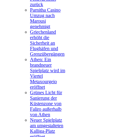
zurück
Parnitha Casino
Umzug nach
Marousi
genehmigt
Griechenland
erhöht die
Sicherheit an
Flughäfen und
Grenzübergängen
Athen: Ein
brandneuer
Spielplatz wird im
Viertel
Metaxourgeio
eröffnet
Grünes Licht für
Sanierung der
Küstenzone von
Faliro außerhalb
von Athen
Neuer Spielplatz
am umgestalteten
Kalliga-Platz
eröffnet