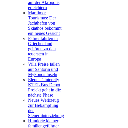
auf der Akropolis
erleichtern
Maritimer
Tourismus: Der
Jachthafen von
Skiathos bekommt
ein neues Gesicht
Fährenfahrten in
Griechenland
gehören zu den
teuersten in
Europa
Villa Preise fallen
auf Santorin und
Mykonos Inseln
Eleonas' Intercity
KTEL Bus Depot
Projekt geht in die
nächste Phase
Neues Werkzeug
zur Bekämpfung
der
Steuerhinterziehung
Hunderte kleiner
familiengeführter