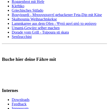
Roggenbrot mit Hefe
Kleftiko
Griechisches Stifado
Bouyiourdi - Μπουγιουρντί gebackener Feta-Dip mit Käse
Skaltsounia Weihnachtskekse
Lammkarree aus dem Ofen - Ψητό αρνί από το φούρνο
Umami-Gewürz selber machen
Dorade vom Grill - Tsipoura sti skara
Senfzucchini
Buche hier deine Fähre mit
Internes
Downloads
Feedback
Impressum