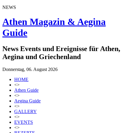
NEWS
Athen Magazin & Aegina
Guide
News Events und Ereignisse für Athen,
Aegina und Griechenland
Donnerstag, 06. August 2026
HOME
<>
Athen Guide
<>
Aegina Guide
<>
GALLERY
<>
EVENTS
<>
REZEPTE