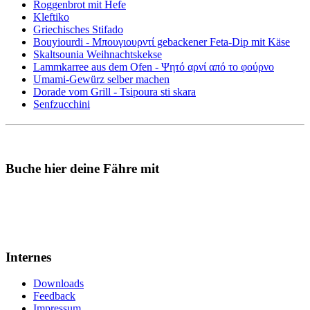
Roggenbrot mit Hefe
Kleftiko
Griechisches Stifado
Bouyiourdi - Μπουγιουρντί gebackener Feta-Dip mit Käse
Skaltsounia Weihnachtskekse
Lammkarree aus dem Ofen - Ψητό αρνί από το φούρνο
Umami-Gewürz selber machen
Dorade vom Grill - Tsipoura sti skara
Senfzucchini
Buche hier deine Fähre mit
Internes
Downloads
Feedback
Impressum