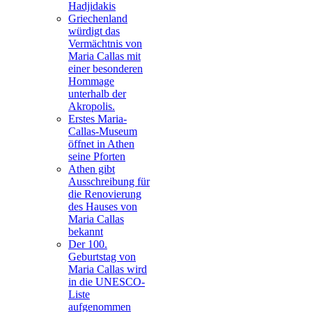
Hadjidakis
Griechenland
würdigt das
Vermächtnis von
Maria Callas mit
einer besonderen
Hommage
unterhalb der
Akropolis.
Erstes Maria-
Callas-Museum
öffnet in Athen
seine Pforten
Athen gibt
Ausschreibung für
die Renovierung
des Hauses von
Maria Callas
bekannt
Der 100.
Geburtstag von
Maria Callas wird
in die UNESCO-
Liste
aufgenommen