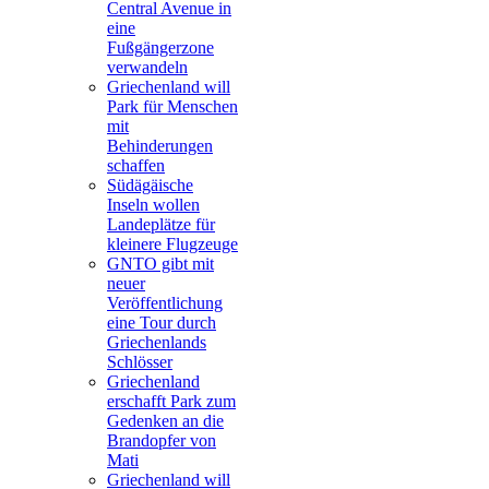
Central Avenue in
eine
Fußgängerzone
verwandeln
Griechenland will
Park für Menschen
mit
Behinderungen
schaffen
Südägäische
Inseln wollen
Landeplätze für
kleinere Flugzeuge
GNTO gibt mit
neuer
Veröffentlichung
eine Tour durch
Griechenlands
Schlösser
Griechenland
erschafft Park zum
Gedenken an die
Brandopfer von
Mati
Griechenland will