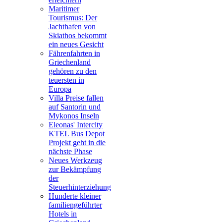
Maritimer
Tourismus: Der
Jachthafen von
Skiathos bekommt
ein neues Gesicht
Fährenfahrten in
Griechenland
gehören zu den
teuersten in
Europa
Villa Preise fallen
auf Santorin und
Mykonos Inseln
Eleonas' Intercity
KTEL Bus Depot
Projekt geht in die
nächste Phase
Neues Werkzeug
zur Bekämpfung
der
Steuerhinterziehung
Hunderte kleiner
familiengeführter
Hotels in