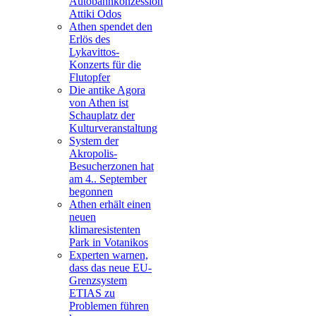
Autobahnkonzession
Attiki Odos
Athen spendet den
Erlös des
Lykavittos-
Konzerts für die
Flutopfer
Die antike Agora
von Athen ist
Schauplatz der
Kulturveranstaltung
System der
Akropolis-
Besucherzonen hat
am 4.. September
begonnen
Athen erhält einen
neuen
klimaresistenten
Park in Votanikos
Experten warnen,
dass das neue EU-
Grenzsystem
ETIAS zu
Problemen führen