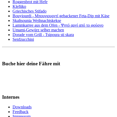
Roggenbrot mit Hefe
Kleftiko
Griechisches Stifado
Bouyiourdi - Μπουγιουρντί gebackener Feta-Dip mit Käse
Skaltsounia Weihnachtskekse
Lammkarree aus dem Ofen - Ψητό αρνί από το φούρνο
Umami-Gewürz selber machen
Dorade vom Grill - Tsipoura sti skara
Senfzucchini
Buche hier deine Fähre mit
Internes
Downloads
Feedback
Impressum