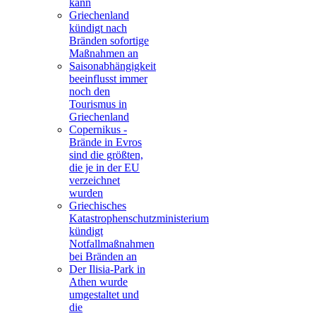
kann
Griechenland
kündigt nach
Bränden sofortige
Maßnahmen an
Saisonabhängigkeit
beeinflusst immer
noch den
Tourismus in
Griechenland
Copernikus -
Brände in Evros
sind die größten,
die je in der EU
verzeichnet
wurden
Griechisches
Katastrophenschutzministerium
kündigt
Notfallmaßnahmen
bei Bränden an
Der Ilisia-Park in
Athen wurde
umgestaltet und
die