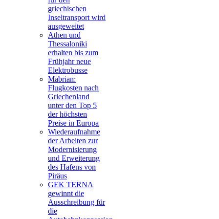
griechischen
Inseltransport wird
ausgeweitet
Athen und
Thessaloniki
erhalten bis zum
Frühjahr neue
Elektrobusse
Mabrian:
Flugkosten nach
Griechenland
unter den Top 5
der höchsten
Preise in Europa
Wiederaufnahme
der Arbeiten zur
Modernisierung
und Erweiterung
des Hafens von
Piräus
GEK TERNA
gewinnt die
Ausschreibung für
die