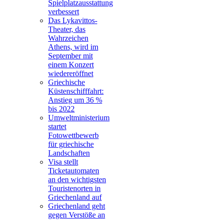
Spielplatzausstattung
verbessert
Das Lykavittos-
Theater, das
Wahrzeichen
Athens, wird im
September mit
einem Konzert
wiedereröffnet
Griechische
Küstenschifffahrt:
Anstieg um 36 %
bis 2022
Umweltministerium
startet
Fotowettbewerb
für griechische
Landschaften
Visa stellt
Ticketautomaten
an den wichtigsten
Touristenorten in
Griechenland auf
Griechenland geht
gegen Verstöße an