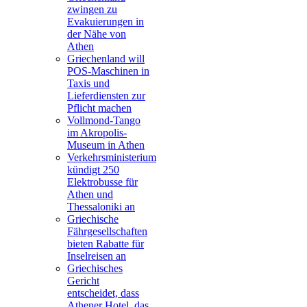
zwingen zu
Evakuierungen in
der Nähe von
Athen
Griechenland will
POS-Maschinen in
Taxis und
Lieferdiensten zur
Pflicht machen
Vollmond-Tango
im Akropolis-
Museum in Athen
Verkehrsministerium
kündigt 250
Elektrobusse für
Athen und
Thessaloniki an
Griechische
Fährgesellschaften
bieten Rabatte für
Inselreisen an
Griechisches
Gericht
entscheidet, dass
Athener Hotel, das