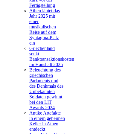
Fertigstellung
Athen läutet das
Jahr 2025 mit
einer
musikalischen
Reise auf dem
Syntagma-Platz
ein
Griechenland
senkt
Banktransaktionskosten
im Haushalt 2025
Beleuchtung des
griechischen
Parlaments und
des Denkmals des
Unbekannten
Soldaten gewinnt
bei den LIT
Awards 2024
Antike Artefakte
in einem geheimen
Keller in Athen
entdeckt