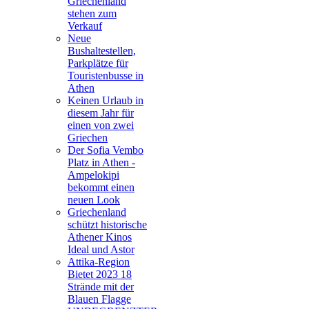
Griechenland
stehen zum
Verkauf
Neue
Bushaltestellen,
Parkplätze für
Touristenbusse in
Athen
Keinen Urlaub in
diesem Jahr für
einen von zwei
Griechen
Der Sofia Vembo
Platz in Athen -
Ampelokipi
bekommt einen
neuen Look
Griechenland
schützt historische
Athener Kinos
Ideal und Astor
Attika-Region
Bietet 2023 18
Strände mit der
Blauen Flagge