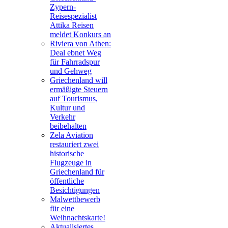
Zypern-
Reisespezialist
Attika Reisen
meldet Konkurs an
Riviera von Athen:
Deal ebnet Weg
für Fahrradspur
und Gehweg
Griechenland will
ermäßigte Steuern
auf Tourismus,
Kultur und
Verkehr
beibehalten
Zela Aviation
restauriert zwei
historische
Flugzeuge in
Griechenland für
öffentliche
Besichtigungen
Malwettbewerb
für eine
Weihnachtskarte!
Aktualisiertes