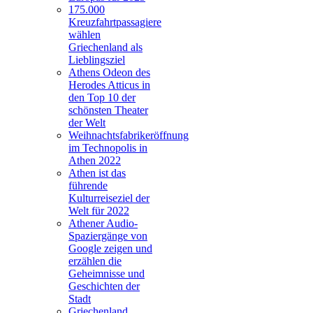
175.000
Kreuzfahrtpassagiere
wählen
Griechenland als
Lieblingsziel
Athens Odeon des
Herodes Atticus in
den Top 10 der
schönsten Theater
der Welt
Weihnachtsfabrikeröffnung
im Technopolis in
Athen 2022
Athen ist das
führende
Kulturreiseziel der
Welt für 2022
Athener Audio-
Spaziergänge von
Google zeigen und
erzählen die
Geheimnisse und
Geschichten der
Stadt
Griechenland