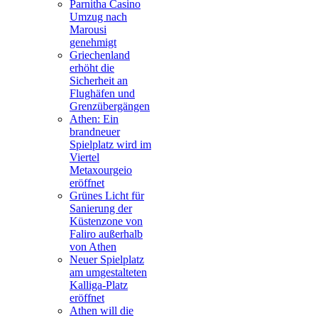
Parnitha Casino
Umzug nach
Marousi
genehmigt
Griechenland
erhöht die
Sicherheit an
Flughäfen und
Grenzübergängen
Athen: Ein
brandneuer
Spielplatz wird im
Viertel
Metaxourgeio
eröffnet
Grünes Licht für
Sanierung der
Küstenzone von
Faliro außerhalb
von Athen
Neuer Spielplatz
am umgestalteten
Kalliga-Platz
eröffnet
Athen will die