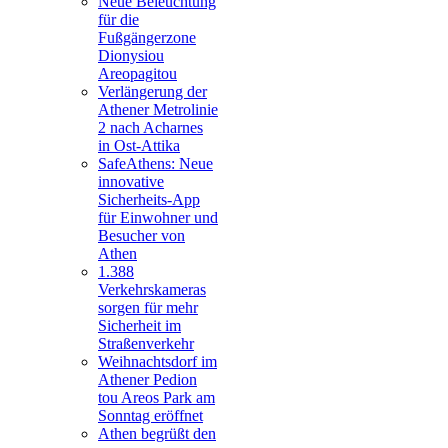
Neue Beleuchtung
für die
Fußgängerzone
Dionysiou
Areopagitou
Verlängerung der
Athener Metrolinie
2 nach Acharnes
in Ost-Attika
SafeAthens: Neue
innovative
Sicherheits-App
für Einwohner und
Besucher von
Athen
1.388
Verkehrskameras
sorgen für mehr
Sicherheit im
Straßenverkehr
Weihnachtsdorf im
Athener Pedion
tou Areos Park am
Sonntag eröffnet
Athen begrüßt den