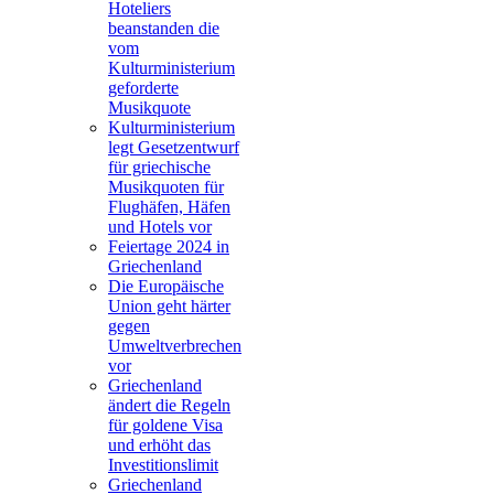
Hoteliers
beanstanden die
vom
Kulturministerium
geforderte
Musikquote
Kulturministerium
legt Gesetzentwurf
für griechische
Musikquoten für
Flughäfen, Häfen
und Hotels vor
Feiertage 2024 in
Griechenland
Die Europäische
Union geht härter
gegen
Umweltverbrechen
vor
Griechenland
ändert die Regeln
für goldene Visa
und erhöht das
Investitionslimit
Griechenland