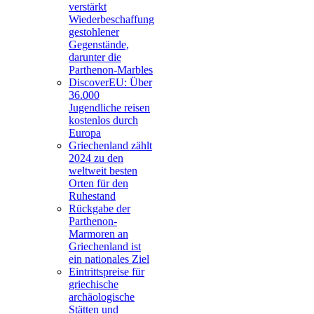
verstärkt
Wiederbeschaffung
gestohlener
Gegenstände,
darunter die
Parthenon-Marbles
DiscoverEU: Über
36.000
Jugendliche reisen
kostenlos durch
Europa
Griechenland zählt
2024 zu den
weltweit besten
Orten für den
Ruhestand
Rückgabe der
Parthenon-
Marmoren an
Griechenland ist
ein nationales Ziel
Eintrittspreise für
griechische
archäologische
Stätten und