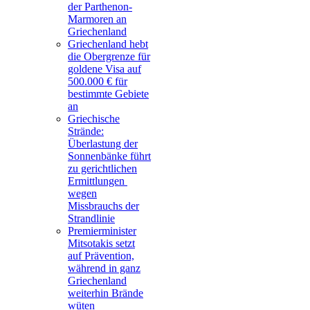
der Parthenon-
Marmoren an
Griechenland
Griechenland hebt
die Obergrenze für
goldene Visa auf
500.000 € für
bestimmte Gebiete
an
Griechische
Strände:
Überlastung der
Sonnenbänke führt
zu gerichtlichen
Ermittlungen
wegen
Missbrauchs der
Strandlinie
Premierminister
Mitsotakis setzt
auf Prävention,
während in ganz
Griechenland
weiterhin Brände
wüten