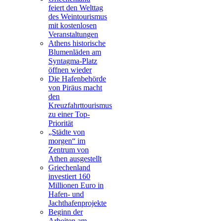
feiert den Welttag
des Weintourismus
mit kostenlosen
Veranstaltungen
Athens historische
Blumenläden am
Syntagma-Platz
öffnen wieder
Die Hafenbehörde
von Piräus macht
den
Kreuzfahrttourismus
zu einer Top-
Priorität
„Städte von
morgen“ im
Zentrum von
Athen ausgestellt
Griechenland
investiert 160
Millionen Euro in
Hafen- und
Jachthafenprojekte
Beginn der
Arbeiten am