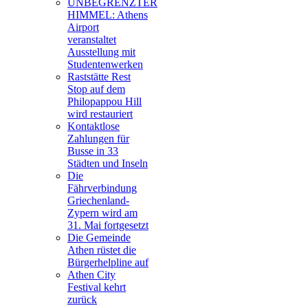
UNBEGRENZTER
HIMMEL: Athens
Airport
veranstaltet
Ausstellung mit
Studentenwerken
Raststätte Rest
Stop auf dem
Philopappou Hill
wird restauriert
Kontaktlose
Zahlungen für
Busse in 33
Städten und Inseln
Die
Fährverbindung
Griechenland-
Zypern wird am
31. Mai fortgesetzt
Die Gemeinde
Athen rüstet die
Bürgerhelpline auf
Athen City
Festival kehrt
zurück