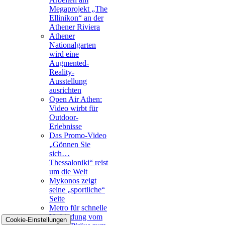
Megaprojekt „The
Ellinikon“ an der
Athener Riviera
Athener
Nationalgarten
wird eine
Augmented-
Reality-
Ausstellung
ausrichten
Open Air Athen:
Video wirbt für
Outdoor-
Erlebnisse
Das Promo-Video
„Gönnen Sie
sich…
Thessaloniki“ reist
um die Welt
Mykonos zeigt
seine „sportliche“
Seite
Metro für schnelle
Verbindung vom
Cookie-Einstellungen