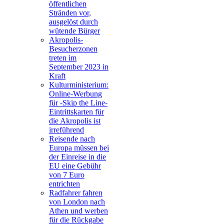
öffentlichen
Stränden vor,
ausgelöst durch
wütende Bürger
Akropolis-
Besucherzonen
treten im
September 2023 in
Kraft
Kulturministerium:
Online-Werbung
für -Skip the Line-
Eintrittskarten für
die Akropolis ist
irreführend
Reisende nach
Europa müssen bei
der Einreise in die
EU eine Gebühr
von 7 Euro
entrichten
Radfahrer fahren
von London nach
Athen und werben
für die Rückgabe