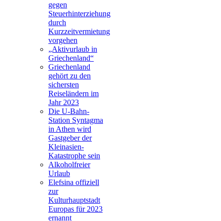
gegen
Steuerhinterziehung
durch
Kurzzeitvermietung
vorgehen
„Aktivurlaub in
Griechenland“
Griechenland
gehört zu den
sichersten
Reiseländern im
Jahr 2023
Die U-Bahn-
Station Syntagma
in Athen wird
Gastgeber der
Kleinasien-
Katastrophe sein
Alkoholfreier
Urlaub
Elefsina offiziell
zur
Kulturhauptstadt
Europas für 2023
ernannt