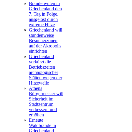
Brände wüten in
Griechenland den
7. Tag in Folge,
ausgelöst durch
extreme Hitze
Griechenland will
stundenweise
Besucherzonen
auf der Akropolis
einrichten
Griechenland
verkürzt die
Betriebszeiten
archäologischer
Stätten wegen der
Hitzewelle
Athens
Bürgermeister will
Sicherheit im
Stadtzentrum
verbessern und
erhöhen
Erneute
Waldbrände in
Griechenland