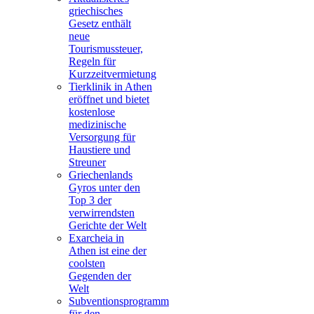
griechisches
Gesetz enthält
neue
Tourismussteuer,
Regeln für
Kurzzeitvermietung
Tierklinik in Athen
eröffnet und bietet
kostenlose
medizinische
Versorgung für
Haustiere und
Streuner
Griechenlands
Gyros unter den
Top 3 der
verwirrendsten
Gerichte der Welt
Exarcheia in
Athen ist eine der
coolsten
Gegenden der
Welt
Subventionsprogramm
für den