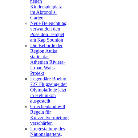
neuen
Kinderspielplatz
im Akropolis-
Garten
Neue Beleuchtung
verwandelt den
Poseidon-Tempel
am Kap Sounion
Die Behörde der
Region Attika
startet das
Athenian Riviera-
Urban Walk-
Projekt
Legendäre Boeing
727-Flugzeuge der
Olympiaflotte jetzt
in Hellinikon
ausgestellt
Griechenland will
Regeln für
Kurzzeitvermietung
verschärfen
Umgestaltung des
Nationalgartens,