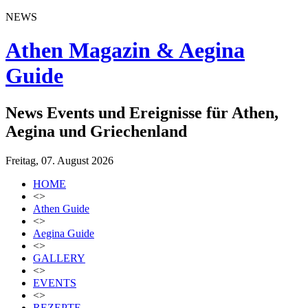
NEWS
Athen Magazin & Aegina
Guide
News Events und Ereignisse für Athen,
Aegina und Griechenland
Freitag, 07. August 2026
HOME
<>
Athen Guide
<>
Aegina Guide
<>
GALLERY
<>
EVENTS
<>
REZEPTE