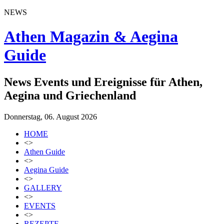
NEWS
Athen Magazin & Aegina
Guide
News Events und Ereignisse für Athen,
Aegina und Griechenland
Donnerstag, 06. August 2026
HOME
<>
Athen Guide
<>
Aegina Guide
<>
GALLERY
<>
EVENTS
<>
REZEPTE