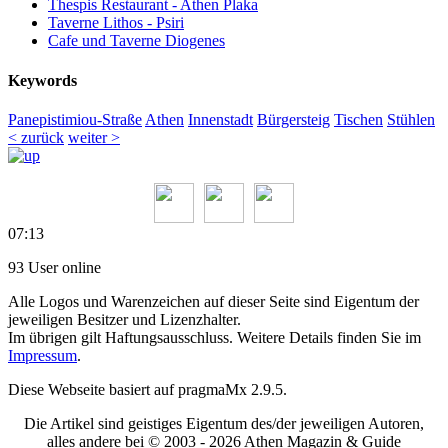
Thespis Restaurant - Athen Plaka
Taverne Lithos - Psiri
Cafe und Taverne Diogenes
Keywords
Panepistimiou-Straße
Athen
Innenstadt
Bürgersteig
Tischen
Stühlen
< zurück
weiter >
07:13
93 User online
Alle Logos und Warenzeichen auf dieser Seite sind Eigentum der
jeweiligen Besitzer und Lizenzhalter.
Im übrigen gilt Haftungsausschluss. Weitere Details finden Sie im
Impressum
.
Diese Webseite basiert auf pragmaMx 2.9.5.
Die Artikel sind geistiges Eigentum des/der jeweiligen Autoren,
alles andere bei © 2003 -
2026 Athen Magazin & Guide