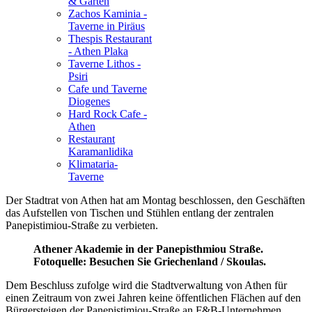
& Garten
Zachos Kaminia -
Taverne in Piräus
Thespis Restaurant
- Athen Plaka
Taverne Lithos -
Psiri
Cafe und Taverne
Diogenes
Hard Rock Cafe -
Athen
Restaurant
Karamanlidika
Klimataria-
Taverne
Der Stadtrat von Athen hat am Montag beschlossen, den Geschäften
das Aufstellen von Tischen und Stühlen entlang der zentralen
Panepistimiou-Straße zu verbieten.
Athener Akademie in der Panepisthmiou Straße.
Fotoquelle: Besuchen Sie Griechenland / Skoulas.
Dem Beschluss zufolge wird die Stadtverwaltung von Athen für
einen Zeitraum von zwei Jahren keine öffentlichen Flächen auf den
Bürgersteigen der Panepistimiou-Straße an F&B-Unternehmen