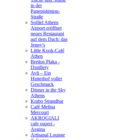
in der
Panepistimiou-
Straße
Sofitel Athens
Airport eröffnet
neues Restaurant
auf dem Dach: das
Jenny's
Little Kook-Café
Athen
Brettos Plaka -
Distillery
Avli – Ein
Hinterhof voller
Geschmack
Dinner in the Sky
Athens
Krabo Strandbar
Café Melina
Mercouri
AKROGIALI
cafe ouzeri -
Aegina
Artisanal Lounge