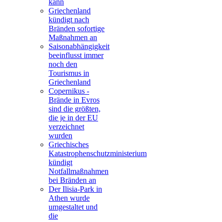
kann
Griechenland
kündigt nach
Bränden sofortige
Maßnahmen an
Saisonabhängigkeit
beeinflusst immer
noch den
Tourismus in
Griechenland
Copernikus -
Brände in Evros
sind die größten,
die je in der EU
verzeichnet
wurden
Griechisches
Katastrophenschutzministerium
kündigt
Notfallmaßnahmen
bei Bränden an
Der Ilisia-Park in
Athen wurde
umgestaltet und
die