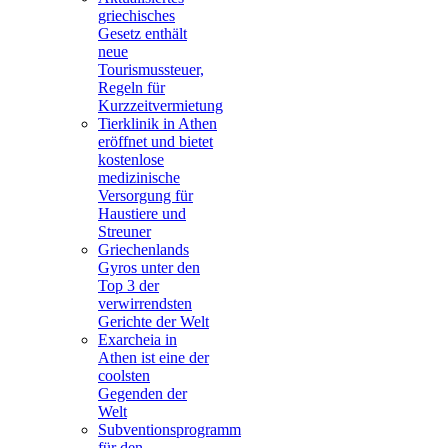
griechisches
Gesetz enthält
neue
Tourismussteuer,
Regeln für
Kurzzeitvermietung
Tierklinik in Athen
eröffnet und bietet
kostenlose
medizinische
Versorgung für
Haustiere und
Streuner
Griechenlands
Gyros unter den
Top 3 der
verwirrendsten
Gerichte der Welt
Exarcheia in
Athen ist eine der
coolsten
Gegenden der
Welt
Subventionsprogramm
für den