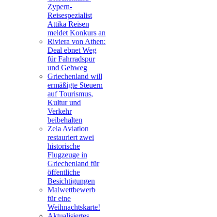
Zypern-
Reisespezialist
Attika Reisen
meldet Konkurs an
Riviera von Athen:
Deal ebnet Weg
für Fahrradspur
und Gehweg
Griechenland will
ermäßigte Steuern
auf Tourismus,
Kultur und
Verkehr
beibehalten
Zela Aviation
restauriert zwei
historische
Flugzeuge in
Griechenland für
öffentliche
Besichtigungen
Malwettbewerb
für eine
Weihnachtskarte!
Aktualisiertes