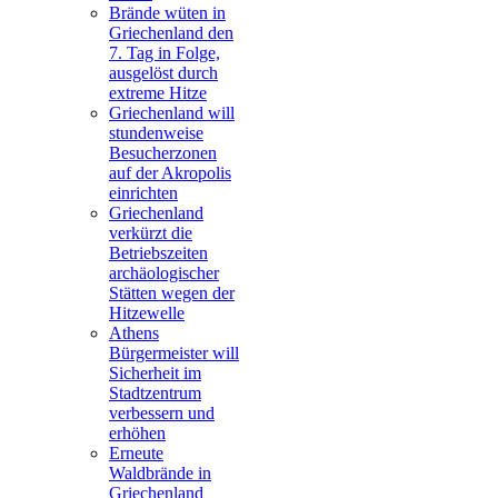
Brände wüten in
Griechenland den
7. Tag in Folge,
ausgelöst durch
extreme Hitze
Griechenland will
stundenweise
Besucherzonen
auf der Akropolis
einrichten
Griechenland
verkürzt die
Betriebszeiten
archäologischer
Stätten wegen der
Hitzewelle
Athens
Bürgermeister will
Sicherheit im
Stadtzentrum
verbessern und
erhöhen
Erneute
Waldbrände in
Griechenland