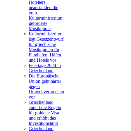
Hoteliers
beanstanden die
vom
Kulturministerium
geforderte
Musikquote
Kulturministerium
legt Gesetzentwurf
für griechische
Musikquoten für
Flughäfen, Häfen
und Hotels vor
Feiertage 2024 in
Griechenland
Die Europäische
Union geht härter
gegen
Umweltverbrechen
vor
Griechenland
ändert die Regeln
für goldene Visa
und erhöht das
Investitionslimit
Griechenland