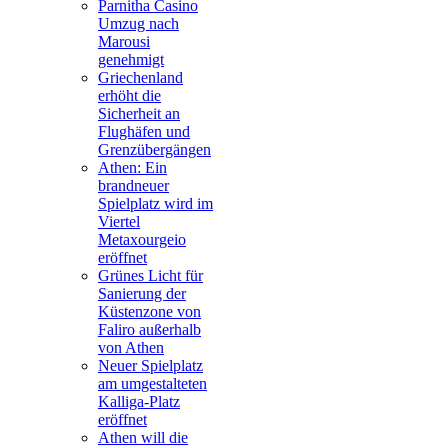
Parnitha Casino
Umzug nach
Marousi
genehmigt
Griechenland
erhöht die
Sicherheit an
Flughäfen und
Grenzübergängen
Athen: Ein
brandneuer
Spielplatz wird im
Viertel
Metaxourgeio
eröffnet
Grünes Licht für
Sanierung der
Küstenzone von
Faliro außerhalb
von Athen
Neuer Spielplatz
am umgestalteten
Kalliga-Platz
eröffnet
Athen will die