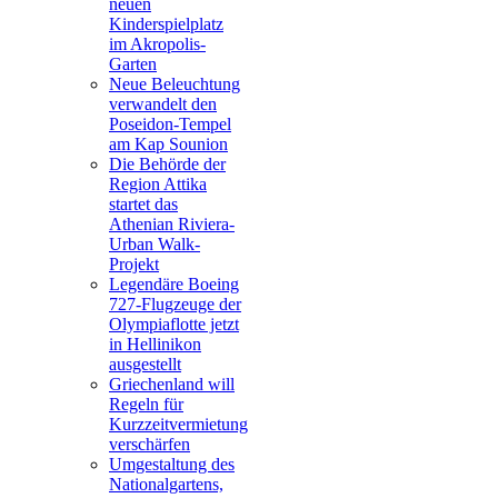
neuen
Kinderspielplatz
im Akropolis-
Garten
Neue Beleuchtung
verwandelt den
Poseidon-Tempel
am Kap Sounion
Die Behörde der
Region Attika
startet das
Athenian Riviera-
Urban Walk-
Projekt
Legendäre Boeing
727-Flugzeuge der
Olympiaflotte jetzt
in Hellinikon
ausgestellt
Griechenland will
Regeln für
Kurzzeitvermietung
verschärfen
Umgestaltung des
Nationalgartens,