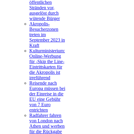
öffentlichen
Stränden vor,
ausgelöst durch
wütende Bürger
Akropolis-
Besucherzonen
treten im
September 2023 in
Kraft
Kulturministerium:
Online-Werbung
für -Skip the Line-
Eintrittskarten für
die Akropolis ist
irreführend
Reisende nach
Europa müssen bei
der Einreise in die
EU eine Gebühr
von 7 Euro
entrichten
Radfahrer fahren
von London nach
Athen und werben
für die Rückgabe