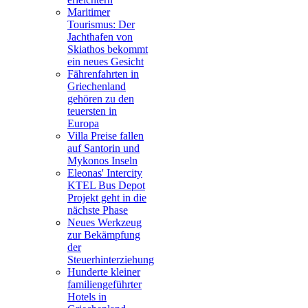
Maritimer
Tourismus: Der
Jachthafen von
Skiathos bekommt
ein neues Gesicht
Fährenfahrten in
Griechenland
gehören zu den
teuersten in
Europa
Villa Preise fallen
auf Santorin und
Mykonos Inseln
Eleonas' Intercity
KTEL Bus Depot
Projekt geht in die
nächste Phase
Neues Werkzeug
zur Bekämpfung
der
Steuerhinterziehung
Hunderte kleiner
familiengeführter
Hotels in