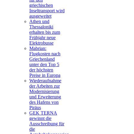
griechischen
Inseltransport wird
ausgeweitet
Athen und
Thessaloniki
erhalten bis zum
Frühjahr neue
Elektrobusse
Mabrian:
Flugkosten nach
Griechenland
unter den Top 5
der höchsten
Preise in Europa
Wiederaufnahme
der Arbeiten zur
Modernisierung
und Erweiterung
des Hafens von
Piräus
GEK TERNA
gewinnt die
Ausschreibung für
die