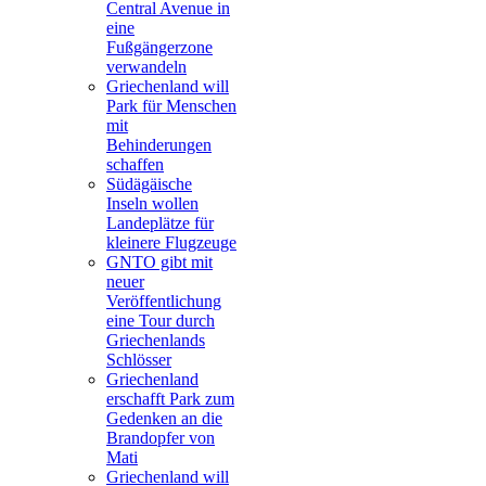
Central Avenue in
eine
Fußgängerzone
verwandeln
Griechenland will
Park für Menschen
mit
Behinderungen
schaffen
Südägäische
Inseln wollen
Landeplätze für
kleinere Flugzeuge
GNTO gibt mit
neuer
Veröffentlichung
eine Tour durch
Griechenlands
Schlösser
Griechenland
erschafft Park zum
Gedenken an die
Brandopfer von
Mati
Griechenland will