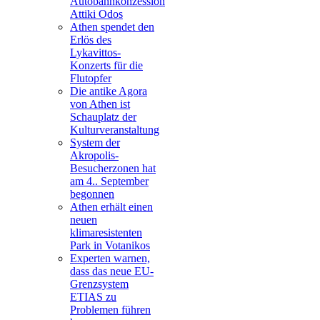
Autobahnkonzession
Attiki Odos
Athen spendet den
Erlös des
Lykavittos-
Konzerts für die
Flutopfer
Die antike Agora
von Athen ist
Schauplatz der
Kulturveranstaltung
System der
Akropolis-
Besucherzonen hat
am 4.. September
begonnen
Athen erhält einen
neuen
klimaresistenten
Park in Votanikos
Experten warnen,
dass das neue EU-
Grenzsystem
ETIAS zu
Problemen führen