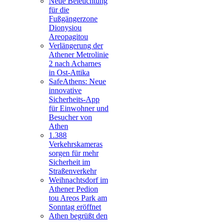
Neue Beleuchtung
für die
Fußgängerzone
Dionysiou
Areopagitou
Verlängerung der
Athener Metrolinie
2 nach Acharnes
in Ost-Attika
SafeAthens: Neue
innovative
Sicherheits-App
für Einwohner und
Besucher von
Athen
1.388
Verkehrskameras
sorgen für mehr
Sicherheit im
Straßenverkehr
Weihnachtsdorf im
Athener Pedion
tou Areos Park am
Sonntag eröffnet
Athen begrüßt den