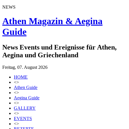
NEWS
Athen Magazin & Aegina
Guide
News Events und Ereignisse für Athen,
Aegina und Griechenland
Freitag, 07. August 2026
HOME
<>
Athen Guide
<>
Aegina Guide
<>
GALLERY
<>
EVENTS
<>
REZEPTE