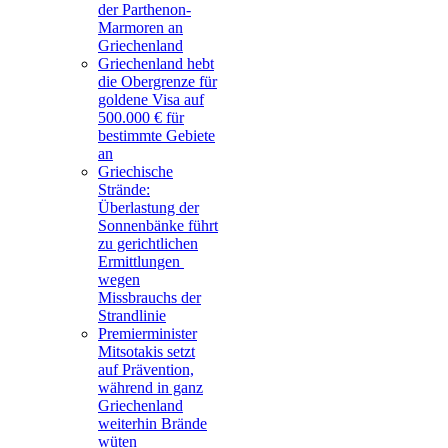
der Parthenon-
Marmoren an
Griechenland
Griechenland hebt
die Obergrenze für
goldene Visa auf
500.000 € für
bestimmte Gebiete
an
Griechische
Strände:
Überlastung der
Sonnenbänke führt
zu gerichtlichen
Ermittlungen
wegen
Missbrauchs der
Strandlinie
Premierminister
Mitsotakis setzt
auf Prävention,
während in ganz
Griechenland
weiterhin Brände
wüten