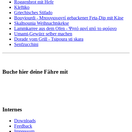
Roggenbrot mit Hefe
Kleftiko
Griechisches Stifado
Bouyiourdi - Μπουγιουρντί gebackener Feta-Dip mit Käse
Skaltsounia Weihnachtskekse
Lammkarree aus dem Ofen - Ψητό αρνί από το φούρνο
Umami-Gewürz selber machen
Dorade vom Grill - Tsipoura sti skara
Senfzucchini
Buche hier deine Fähre mit
Internes
Downloads
Feedback
Impressum