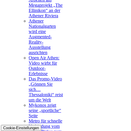
Megaprojekt „The
Ellinikon“ an der
Athener Riviera
Athener
Nationalgarten
wird eine
Augmented-
Reality-
Ausstellung
ausrichten
Open Air Athen:
Video wirbt für
Outdoor-
Erlebnisse
Das Promo-Video
„Gönnen Sie
sich…
Thessaloniki“ reist
um die Welt
Mykonos zeigt
seine „sportliche“
Seite
Metro für schnelle
Verbindung vom
Cookie-Einstellungen