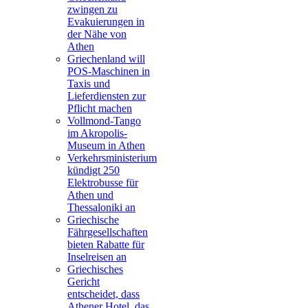
zwingen zu
Evakuierungen in
der Nähe von
Athen
Griechenland will
POS-Maschinen in
Taxis und
Lieferdiensten zur
Pflicht machen
Vollmond-Tango
im Akropolis-
Museum in Athen
Verkehrsministerium
kündigt 250
Elektrobusse für
Athen und
Thessaloniki an
Griechische
Fährgesellschaften
bieten Rabatte für
Inselreisen an
Griechisches
Gericht
entscheidet, dass
Athener Hotel, das