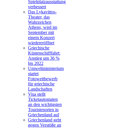
Spielplatzausstattung
verbessert
Das Lykavittos-
Theater, das
Wahrzeichen
Athens, wird im
September mit
einem Konzert
wiedereröffnet
Griechische
Küstenschifffahrt:
Anstieg um 36 %
bis 2022
Umweltministerium
startet
Fotowettbewerb
für griechische
Landschaften
Visa stellt
Ticketautomaten
an den wichtigsten
Touristenorten in
Griechenland auf
Griechenland geht
gegen Verstöße an