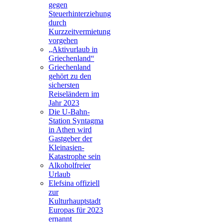
gegen
Steuerhinterziehung
durch
Kurzzeitvermietung
vorgehen
„Aktivurlaub in
Griechenland“
Griechenland
gehört zu den
sichersten
Reiseländern im
Jahr 2023
Die U-Bahn-
Station Syntagma
in Athen wird
Gastgeber der
Kleinasien-
Katastrophe sein
Alkoholfreier
Urlaub
Elefsina offiziell
zur
Kulturhauptstadt
Europas für 2023
ernannt