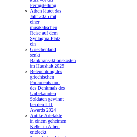
Fertigstellung
Athen läutet das
Jahr 2025 mit
einer
musikalischen
Reise auf dem
Syntagma-Platz
ein
Griechenland
senkt
Banktransaktionskosten
im Haushalt 2025
Beleuchtung des
griechischen
Parlaments und
des Denkmals des
Unbekannten
Soldaten gewinnt
bei den LIT
Awards 2024
Antike Artefakte
in einem geheimen
Keller in Athen
entdeckt