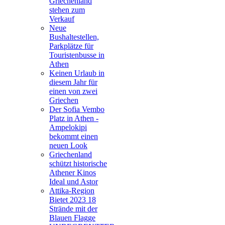
Griechenland
stehen zum
Verkauf
Neue
Bushaltestellen,
Parkplätze für
Touristenbusse in
Athen
Keinen Urlaub in
diesem Jahr für
einen von zwei
Griechen
Der Sofia Vembo
Platz in Athen -
Ampelokipi
bekommt einen
neuen Look
Griechenland
schützt historische
Athener Kinos
Ideal und Astor
Attika-Region
Bietet 2023 18
Strände mit der
Blauen Flagge