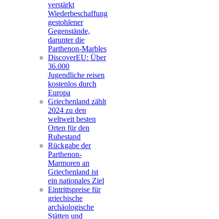
verstärkt
Wiederbeschaffung
gestohlener
Gegenstände,
darunter die
Parthenon-Marbles
DiscoverEU: Über
36.000
Jugendliche reisen
kostenlos durch
Europa
Griechenland zählt
2024 zu den
weltweit besten
Orten für den
Ruhestand
Rückgabe der
Parthenon-
Marmoren an
Griechenland ist
ein nationales Ziel
Eintrittspreise für
griechische
archäologische
Stätten und