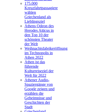
175.000
Kreuzfahrtpassagiere
wählen
Griechenland als
Lieblingsziel
Athens Odeon des
Herodes Atticus in
den Top 10 der
schönsten Theater
der Welt
Weihnachtsfabrikeröffnung
im Technopolis in
Athen 2022
Athen ist das
führende
Kulturreiseziel der
Welt für 2022
Athener Audio-
Spaziergänge von
Google zeigen und
erzählen die
Geheimnisse und
Geschichten der
Stadt
Griechenland