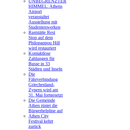
UNBEGRENZTER
HIMMEL: Athens
Airport
veranstaltet
Ausstellung mit
Studentenwerken
Raststätte Rest
Stop auf dem
Philopappou Hill
wird restauriert
Kontaktlose
Zahlungen für
Busse in 33
Städten und Inseln
Die
Fährverbindung
Griechenland-
Zypern wird am
31. Mai fortgesetzt
Die Gemeinde
Athen rüstet die
Bürgerhelpline auf
Athen City
Festival kehrt
zurück