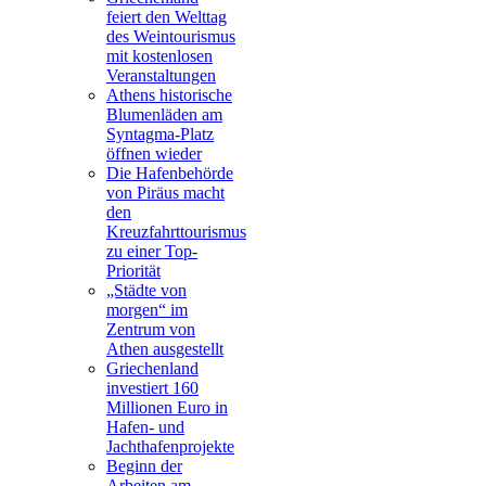
feiert den Welttag
des Weintourismus
mit kostenlosen
Veranstaltungen
Athens historische
Blumenläden am
Syntagma-Platz
öffnen wieder
Die Hafenbehörde
von Piräus macht
den
Kreuzfahrttourismus
zu einer Top-
Priorität
„Städte von
morgen“ im
Zentrum von
Athen ausgestellt
Griechenland
investiert 160
Millionen Euro in
Hafen- und
Jachthafenprojekte
Beginn der
Arbeiten am