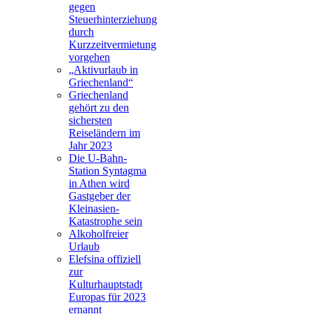
gegen
Steuerhinterziehung
durch
Kurzzeitvermietung
vorgehen
„Aktivurlaub in
Griechenland“
Griechenland
gehört zu den
sichersten
Reiseländern im
Jahr 2023
Die U-Bahn-
Station Syntagma
in Athen wird
Gastgeber der
Kleinasien-
Katastrophe sein
Alkoholfreier
Urlaub
Elefsina offiziell
zur
Kulturhauptstadt
Europas für 2023
ernannt