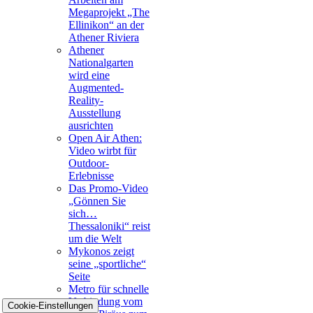
Megaprojekt „The
Ellinikon“ an der
Athener Riviera
Athener
Nationalgarten
wird eine
Augmented-
Reality-
Ausstellung
ausrichten
Open Air Athen:
Video wirbt für
Outdoor-
Erlebnisse
Das Promo-Video
„Gönnen Sie
sich…
Thessaloniki“ reist
um die Welt
Mykonos zeigt
seine „sportliche“
Seite
Metro für schnelle
Verbindung vom
Cookie-Einstellungen