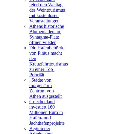
feiert den Welttag
des Weintourismus
mit kostenlosen
Veranstaltungen
Athens historische
Blumenläden am
Syntagma-Platz
öffnen wieder
Die Hafenbehörde
von Piräus macht
den
Kreuzfahrttourismus
zu einer Top-
Priorität
„Städte von
morgen“ im
Zentrum von
Athen ausgestellt
Griechenland
investiert 160
Millionen Euro in
Hafen- und
Jachthafenprojekte
Beginn der
Arbeiten am