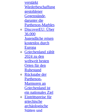
verstärkt
Wiederbeschaffung
gestohlener
Gegenstände,
darunter die
Parthenon-Marbles
DiscoverEU: Über
36.000
Jugendliche reisen
kostenlos durch
Europa
Griechenland zählt
2024 zu den
weltweit besten
Orten für den
Ruhestand
Rückgabe der
Parthenon-
Marmoren an
Griechenland ist
ein nationales Ziel
Eintrittspreise für
griechische
archäologische
Stätten und