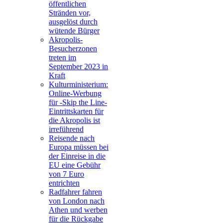
öffentlichen
Stränden vor,
ausgelöst durch
wütende Bürger
Akropolis-
Besucherzonen
treten im
September 2023 in
Kraft
Kulturministerium:
Online-Werbung
für -Skip the Line-
Eintrittskarten für
die Akropolis ist
irreführend
Reisende nach
Europa müssen bei
der Einreise in die
EU eine Gebühr
von 7 Euro
entrichten
Radfahrer fahren
von London nach
Athen und werben
für die Rückgabe