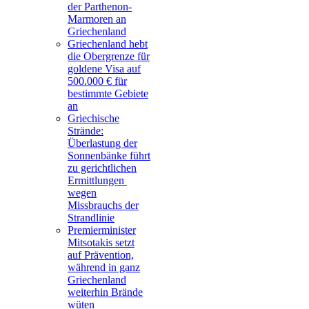
der Parthenon-
Marmoren an
Griechenland
Griechenland hebt
die Obergrenze für
goldene Visa auf
500.000 € für
bestimmte Gebiete
an
Griechische
Strände:
Überlastung der
Sonnenbänke führt
zu gerichtlichen
Ermittlungen
wegen
Missbrauchs der
Strandlinie
Premierminister
Mitsotakis setzt
auf Prävention,
während in ganz
Griechenland
weiterhin Brände
wüten