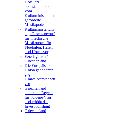
Hoteliers
beanstanden die
vom
Kulturministerium
geforderte
Musikquote
Kulturministerium
legt Gesetzentwurf
für griechische
Musikquoten für
Flughäfen, Häfen
und Hotels vor
Feiertage 2024 in
Griechenland
Die Europäische
Union geht härter
gegen
Umweltverbrechen
vor
Griechenland
ändert die Regeln
für goldene Visa
und erhöht das
Investitionslimit
Griechenland