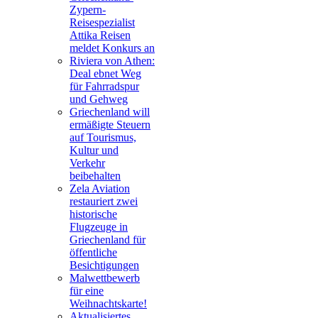
Zypern-
Reisespezialist
Attika Reisen
meldet Konkurs an
Riviera von Athen:
Deal ebnet Weg
für Fahrradspur
und Gehweg
Griechenland will
ermäßigte Steuern
auf Tourismus,
Kultur und
Verkehr
beibehalten
Zela Aviation
restauriert zwei
historische
Flugzeuge in
Griechenland für
öffentliche
Besichtigungen
Malwettbewerb
für eine
Weihnachtskarte!
Aktualisiertes