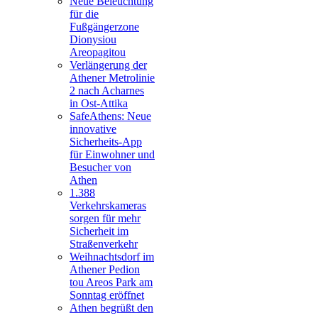
Neue Beleuchtung
für die
Fußgängerzone
Dionysiou
Areopagitou
Verlängerung der
Athener Metrolinie
2 nach Acharnes
in Ost-Attika
SafeAthens: Neue
innovative
Sicherheits-App
für Einwohner und
Besucher von
Athen
1.388
Verkehrskameras
sorgen für mehr
Sicherheit im
Straßenverkehr
Weihnachtsdorf im
Athener Pedion
tou Areos Park am
Sonntag eröffnet
Athen begrüßt den