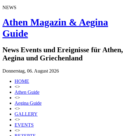
NEWS
Athen Magazin & Aegina
Guide
News Events und Ereignisse für Athen,
Aegina und Griechenland
Donnerstag, 06. August 2026
HOME
<>
Athen Guide
<>
Aegina Guide
<>
GALLERY
<>
EVENTS
<>
REZEPTE