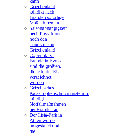
kann
Griechenland
kündigt nach
Bränden sofortige
Maßnahmen an
Saisonabhängigkeit
beeinflusst immer
noch den
Tourismus in
Griechenland
Copernikus -
Brände in Evros
sind die größten,
die je in der EU
verzeichnet
wurden
Griechisches
Katastrophenschutzministerium
kündigt
Notfallmaßnahmen
bei Bränden an
Der Ilisia-Park in
Athen wurde
umgestaltet und
die