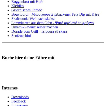
Roggenbrot mit Hefe
Kleftiko
Griechisches Stifado
Bouyiourdi - Μπουγιουρντί gebackener Feta-Dip mit Käse
Skaltsounia Weihnachtskekse
Lammkarree aus dem Ofen - Ψητό αρνί από το φούρνο
Umami-Gewürz selber machen
Dorade vom Grill - Tsipoura sti skara
Senfzucchini
Buche hier deine Fähre mit
Internes
Downloads
Feedback
Impressum