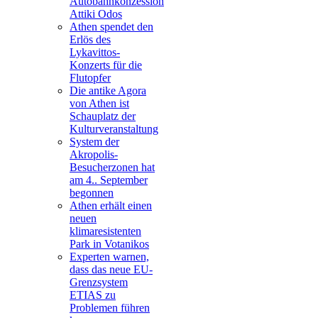
Autobahnkonzession
Attiki Odos
Athen spendet den
Erlös des
Lykavittos-
Konzerts für die
Flutopfer
Die antike Agora
von Athen ist
Schauplatz der
Kulturveranstaltung
System der
Akropolis-
Besucherzonen hat
am 4.. September
begonnen
Athen erhält einen
neuen
klimaresistenten
Park in Votanikos
Experten warnen,
dass das neue EU-
Grenzsystem
ETIAS zu
Problemen führen