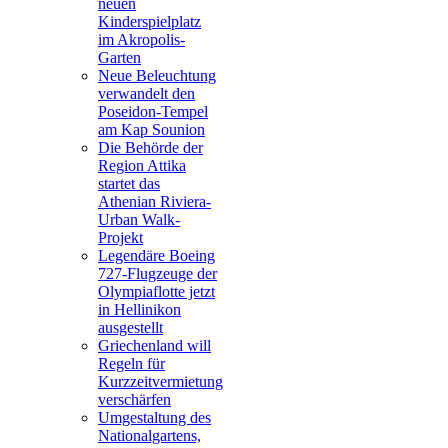
neuen
Kinderspielplatz
im Akropolis-
Garten
Neue Beleuchtung
verwandelt den
Poseidon-Tempel
am Kap Sounion
Die Behörde der
Region Attika
startet das
Athenian Riviera-
Urban Walk-
Projekt
Legendäre Boeing
727-Flugzeuge der
Olympiaflotte jetzt
in Hellinikon
ausgestellt
Griechenland will
Regeln für
Kurzzeitvermietung
verschärfen
Umgestaltung des
Nationalgartens,