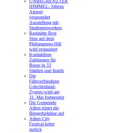
UNBEGRENZTER
HIMMEL: Athens
Airport
veranstaltet
Ausstellung mit
Studentenwerken
Raststätte Rest
Stop auf dem
Philopappou Hill
wird restauriert
Kontaktlose
Zahlungen für
Busse in 33
Städten und Inseln
Die
Fährverbindung
Griechenland-
Zypern wird am
31. Mai fortgesetzt
Die Gemeinde
Athen rüstet die
Bürgerhelpline auf
Athen City
Festival kehrt
zurück