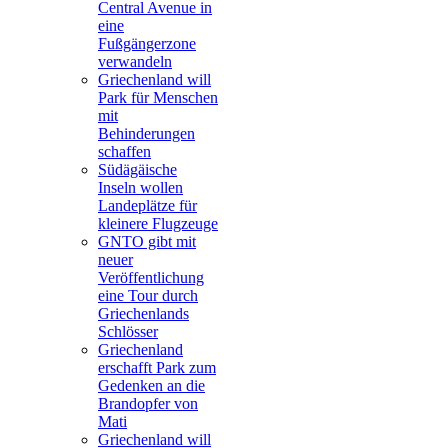
Central Avenue in
eine
Fußgängerzone
verwandeln
Griechenland will
Park für Menschen
mit
Behinderungen
schaffen
Südägäische
Inseln wollen
Landeplätze für
kleinere Flugzeuge
GNTO gibt mit
neuer
Veröffentlichung
eine Tour durch
Griechenlands
Schlösser
Griechenland
erschafft Park zum
Gedenken an die
Brandopfer von
Mati
Griechenland will