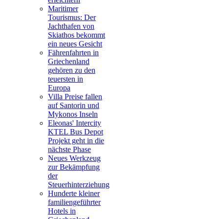
Maritimer
Tourismus: Der
Jachthafen von
Skiathos bekommt
ein neues Gesicht
Fährenfahrten in
Griechenland
gehören zu den
teuersten in
Europa
Villa Preise fallen
auf Santorin und
Mykonos Inseln
Eleonas' Intercity
KTEL Bus Depot
Projekt geht in die
nächste Phase
Neues Werkzeug
zur Bekämpfung
der
Steuerhinterziehung
Hunderte kleiner
familiengeführter
Hotels in