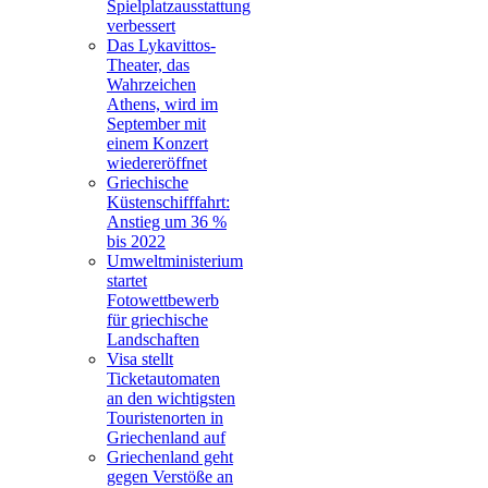
Spielplatzausstattung
verbessert
Das Lykavittos-
Theater, das
Wahrzeichen
Athens, wird im
September mit
einem Konzert
wiedereröffnet
Griechische
Küstenschifffahrt:
Anstieg um 36 %
bis 2022
Umweltministerium
startet
Fotowettbewerb
für griechische
Landschaften
Visa stellt
Ticketautomaten
an den wichtigsten
Touristenorten in
Griechenland auf
Griechenland geht
gegen Verstöße an