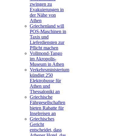
zwingen zu
Evakuierungen in
der Nähe von
Athen
Griechenland will
POS-Maschinen in
Taxis und
Lieferdiensten zur
Pflicht machen
Vollmond-Tango
im Akropolis-
Museum in Athen
Verkehrsministerium
kündigt 250
Elektrobusse für
Athen und
Thessaloniki an
Griechische
Fährgesellschaften
bieten Rabatte für
Inselreisen an
Griechisches
Gericht
entscheidet, dass
Athener Hotel, das