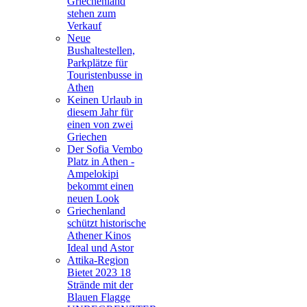
Griechenland
stehen zum
Verkauf
Neue
Bushaltestellen,
Parkplätze für
Touristenbusse in
Athen
Keinen Urlaub in
diesem Jahr für
einen von zwei
Griechen
Der Sofia Vembo
Platz in Athen -
Ampelokipi
bekommt einen
neuen Look
Griechenland
schützt historische
Athener Kinos
Ideal und Astor
Attika-Region
Bietet 2023 18
Strände mit der
Blauen Flagge