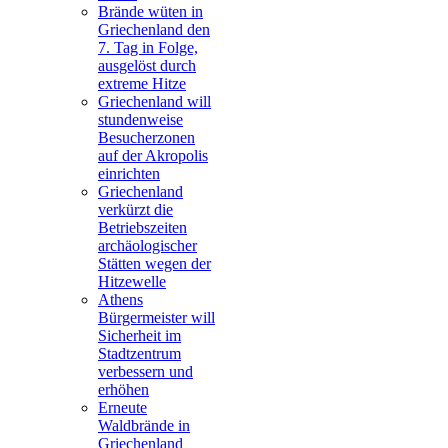
Brände wüten in
Griechenland den
7. Tag in Folge,
ausgelöst durch
extreme Hitze
Griechenland will
stundenweise
Besucherzonen
auf der Akropolis
einrichten
Griechenland
verkürzt die
Betriebszeiten
archäologischer
Stätten wegen der
Hitzewelle
Athens
Bürgermeister will
Sicherheit im
Stadtzentrum
verbessern und
erhöhen
Erneute
Waldbrände in
Griechenland