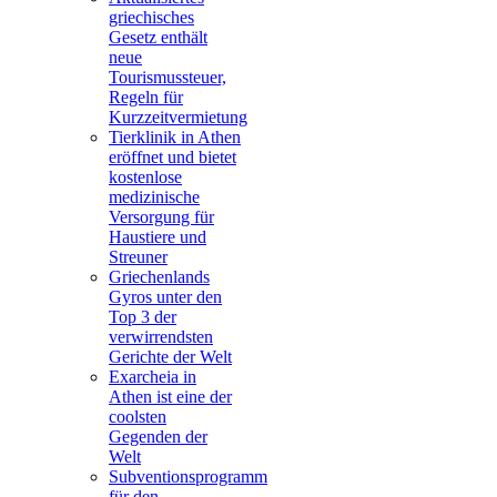
griechisches
Gesetz enthält
neue
Tourismussteuer,
Regeln für
Kurzzeitvermietung
Tierklinik in Athen
eröffnet und bietet
kostenlose
medizinische
Versorgung für
Haustiere und
Streuner
Griechenlands
Gyros unter den
Top 3 der
verwirrendsten
Gerichte der Welt
Exarcheia in
Athen ist eine der
coolsten
Gegenden der
Welt
Subventionsprogramm
für den