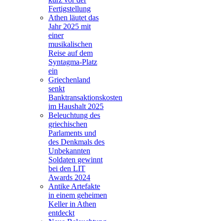
Fertigstellung
Athen läutet das
Jahr 2025 mit
einer
musikalischen
Reise auf dem
Syntagma-Platz
ein
Griechenland
senkt
Banktransaktionskosten
im Haushalt 2025
Beleuchtung des
griechischen
Parlaments und
des Denkmals des
Unbekannten
Soldaten gewinnt
bei den LIT
Awards 2024
Antike Artefakte
in einem geheimen
Keller in Athen
entdeckt