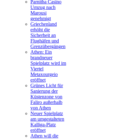
Parnitha Casino
Umzug nach
Marousi
genehmigt
Griechenland
erhöht die
Sicherheit an
Flughäfen und
Grenzübergängen
Athen: Ein
brandneuer
Spielplatz wird im
Viertel
Metaxourgeio
eröffnet
Grünes Licht für
Sanierung der
Küstenzone von
Faliro außerhalb
von Athen
Neuer Spielplatz
am umgestalteten
Kalliga-Platz
eröffnet
Athen will die