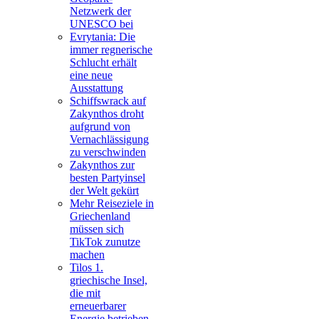
Netzwerk der
UNESCO bei
Evrytania: Die
immer regnerische
Schlucht erhält
eine neue
Ausstattung
Schiffswrack auf
Zakynthos droht
aufgrund von
Vernachlässigung
zu verschwinden
Zakynthos zur
besten Partyinsel
der Welt gekürt
Mehr Reiseziele in
Griechenland
müssen sich
TikTok zunutze
machen
Tilos 1.
griechische Insel,
die mit
erneuerbarer
Energie betrieben