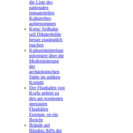
die Liste des
nationalen
immateriellen
Kulturerbes
aufgenommen
Kreta: Seilbahn
soll Diktäerhöhle
besser zugänglich
machen
Kulturministerium
informiert über die
Modernisierung
der
archäologischen
Stätte im antiken
Korinth
Der Flughafen von
Korfu gehört zu
den am wenigsten
stressigen
Flughäfen
Europas, so ein
Bericht
Brände auf
Rhodos: 84% der