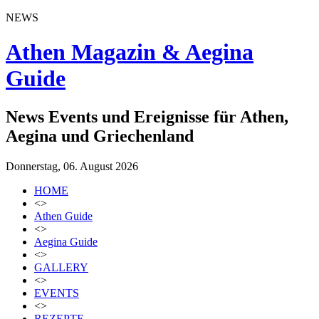
NEWS
Athen Magazin & Aegina
Guide
News Events und Ereignisse für Athen,
Aegina und Griechenland
Donnerstag, 06. August 2026
HOME
<>
Athen Guide
<>
Aegina Guide
<>
GALLERY
<>
EVENTS
<>
REZEPTE