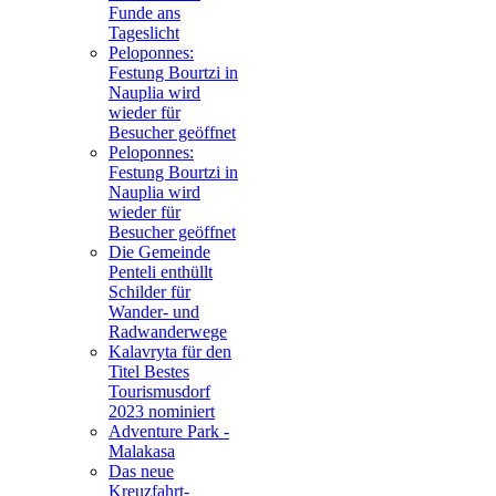
Funde ans
Tageslicht
Peloponnes:
Festung Bourtzi in
Nauplia wird
wieder für
Besucher geöffnet
Peloponnes:
Festung Bourtzi in
Nauplia wird
wieder für
Besucher geöffnet
Die Gemeinde
Penteli enthüllt
Schilder für
Wander- und
Radwanderwege
Kalavryta für den
Titel Bestes
Tourismusdorf
2023 nominiert
Adventure Park -
Malakasa
Das neue
Kreuzfahrt-