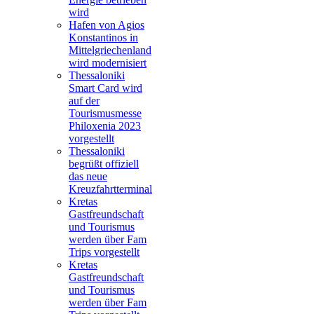
wird
Hafen von Agios
Konstantinos in
Mittelgriechenland
wird modernisiert
Thessaloniki
Smart Card wird
auf der
Tourismusmesse
Philoxenia 2023
vorgestellt
Thessaloniki
begrüßt offiziell
das neue
Kreuzfahrtterminal
Kretas
Gastfreundschaft
und Tourismus
werden über Fam
Trips vorgestellt
Kretas
Gastfreundschaft
und Tourismus
werden über Fam