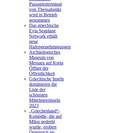
Passagierterminal
von Thessaloniki
wird in Betrieb
genommen
Das griechische
Evia Seaplane
Network erhält
neue
Hafengenehmigungen
Archäologisches
Museum von
Messara auf Kreta
Öffnet der
Öffentlichkeit
Griechische Inseln
dominieren die
Liste der
schönsten
Mittelmeerinseln
2023
„Griechenland“-
Komödie, die auf
Milos gedreht
wurde, erobert
Österreich im