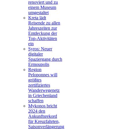
renoviert und zu
einem Museum
umgestaltet
Kreta lädt
Reisende zu allen
Jahreszeiten zur
Entdeckung der
Top-Aktivitäten
ein
Syros: Neuer
digitaler
Spaziergang durch
Ermoupolis
Region
Peloponnes will
größtes
zertifiziertes
Wanderwegenetz
in Griechenland
schaffen
Mykonos bricht
2024 den
Ankunftsrekord
für Kreuzfahrten,
Saisonverlängerung