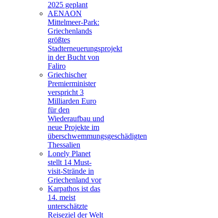
2025 geplant
AENAON
Mittelmeer-Park:
Griechenlands
größtes
Stadterneuerungsprojekt
in der Bucht von
Faliro
Griechischer
Premierminister
verspricht 3
Milliarden Euro
für den
Wiederaufbau und
neue Projekte im
überschwemmungsgeschädigten
Thessalien
Lonely Planet
stellt 14 Must-
visit-Strände in
Griechenland vor
Karpathos ist das
14. meist
unterschätzte
Reiseziel der Welt