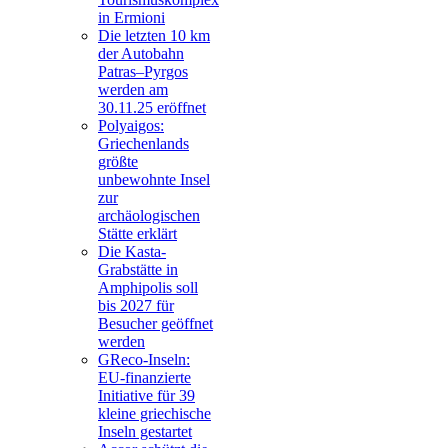
in Ermioni
Die letzten 10 km
der Autobahn
Patras–Pyrgos
werden am
30.11.25 eröffnet
Polyaigos:
Griechenlands
größte
unbewohnte Insel
zur
archäologischen
Stätte erklärt
Die Kasta-
Grabstätte in
Amphipolis soll
bis 2027 für
Besucher geöffnet
werden
GReco-Inseln:
EU-finanzierte
Initiative für 39
kleine griechische
Inseln gestartet