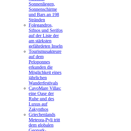
Sonnenliegen,
Sonnenschirme
und Bars an 198
Stränden
Folegandros,
Sifnos und Serifos
auf der Liste der
am stärksten
gefährdeten Inseln
Tourismusakteure
auf dem
Peloponnes
erkunden die
Möglichkeit eines
jährlichen
Wanderfestivals
CavoMare Villas:
eine Oase der
Ruhe und des
Luxus auf
Zakynthos
Griechenlands
Meteora-Pyli tritt
dem globalen
Geopark-