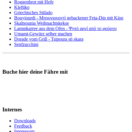
Roggenbrot mit Hefe
Kleftiko
Griechisches Stifado
Bouyiourdi - Μπουγιουρντί gebackener Feta-Dip mit Käse
Skaltsounia Weihnachtskekse
Lammkarree aus dem Ofen - Ψητό αρνί από το φούρνο
Umami-Gewürz selber machen
Dorade vom Grill - Tsipoura sti skara
Senfzucchini
Buche hier deine Fähre mit
Internes
Downloads
Feedback
Impressum