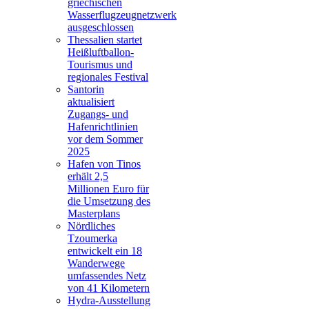
griechischen
Wasserflugzeugnetzwerk
ausgeschlossen
Thessalien startet
Heißluftballon-
Tourismus und
regionales Festival
Santorin
aktualisiert
Zugangs- und
Hafenrichtlinien
vor dem Sommer
2025
Hafen von Tinos
erhält 2,5
Millionen Euro für
die Umsetzung des
Masterplans
Nördliches
Tzoumerka
entwickelt ein 18
Wanderwege
umfassendes Netz
von 41 Kilometern
Hydra-Ausstellung