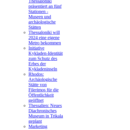
Thessaloniki
präsentiert an fünf
Stationen -
Museen und
archäologische
Stätten
Thessaloniki will
2024 eine eigene
Metro bekommen
Initiative
Kykladen-Identität
zum Schutz des
Erbes der
Kykladeninseln
Rhodos:
Archäologische
Stätte von
Filerimos für die
Öffentlichkeit
geöffnet
Thessalien: Neues
Diachronisches
Museum in Trikala
geplant
Marketing