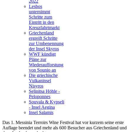
2022
Lesbos
unternimmt
Schritte zum
Eintritt in den
Kreuzfahrtmarkt
Griechenland
ergreift Schritte
zur Umbenennung
der Insel Skyros
WWF kündigt
Pläne zur
Wiederaufforstung
von Sounio an
Die griechische
Vulkaninsel
Nisyros
Selinitsa Höhle -
Peloponnes
Souvala & Kypseli
- Insel Aegina
Insel Salamis
Das 1. Messinia Terroirs Wine Festival hat vor kurzem seine erste
Auflage beendet und mehr als 600 Besucher aus Griechenland und