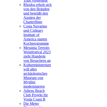
Trips vorgestellt
Rhodos erholt sich
von den Bränden
und begrüßt den
Anstieg der
Charterflüge
Costa Navarino
und Culinary
Institute of
America starten
Kochprogramme
Messinia Terroirs
Weinfestival 2023
zieht Hunderte
von Besuchern an
Kulturministerium
will altes
archäologisches
Museum von
Mytilini
modernisieren
Athens Beach
Club Projekt für
Voula Coast B
Die Metro