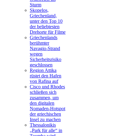
Sturm
Skopelos,
Griechenland,
unter den Top 10
der beliebtesten
Drehorte für Filme
Griechenlands
berühmter
Navagio-Strand
wegen
Sicherheitsrisiko
geschlossen
Region Attika
rüstet den Hafen
von Rafina auf
Cisco und Rhodes
schließen sich
zusammen, um
den digitalen
Nomaden-Hotspot
der griechischen
Insel zu machen
Thessalonikis
„Park für alle“ in
Toumba wird