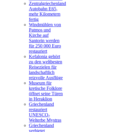
Zentralgriechenland
Autobahn E65,
mehr Kilometern
fertig
Windmühlen von
Patmos und
Kirche auf
Santorin werden
für 250 000 Euro
restauriert
Kefalonia gehört
zu den weltbesten
Reisezielen für
landschaftlich
reizvolle Ausflüge
Museum für
kretische Folklore
öffnet seine Türen
in Heraklion
Griechenland
restauriert
UNESCO-
Welterbe Mystras
Griechenland
verbietet