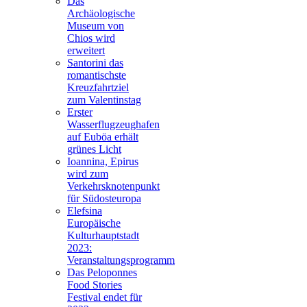
Das
Archäologische
Museum von
Chios wird
erweitert
Santorini das
romantischste
Kreuzfahrtziel
zum Valentinstag
Erster
Wasserflugzeughafen
auf Euböa erhält
grünes Licht
Ioannina, Epirus
wird zum
Verkehrsknotenpunkt
für Südosteuropa
Elefsina
Europäische
Kulturhauptstadt
2023:
Veranstaltungsprogramm
Das Peloponnes
Food Stories
Festival endet für