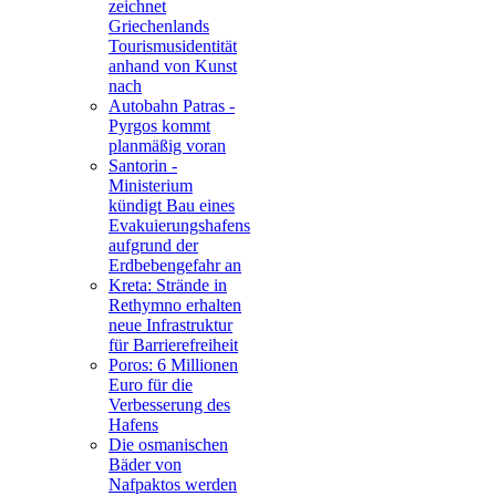
zeichnet
Griechenlands
Tourismusidentität
anhand von Kunst
nach
Autobahn Patras -
Pyrgos kommt
planmäßig voran
Santorin -
Ministerium
kündigt Bau eines
Evakuierungshafens
aufgrund der
Erdbebengefahr an
Kreta: Strände in
Rethymno erhalten
neue Infrastruktur
für Barrierefreiheit
Poros: 6 Millionen
Euro für die
Verbesserung des
Hafens
Die osmanischen
Bäder von
Nafpaktos werden