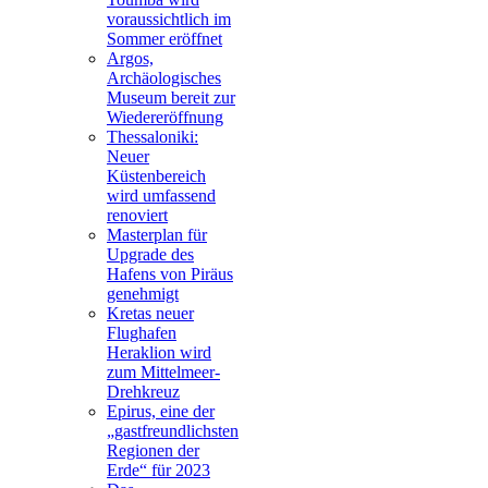
voraussichtlich im
Sommer eröffnet
Argos,
Archäologisches
Museum bereit zur
Wiedereröffnung
Thessaloniki:
Neuer
Küstenbereich
wird umfassend
renoviert
Masterplan für
Upgrade des
Hafens von Piräus
genehmigt
Kretas neuer
Flughafen
Heraklion wird
zum Mittelmeer-
Drehkreuz
Epirus, eine der
„gastfreundlichsten
Regionen der
Erde“ für 2023