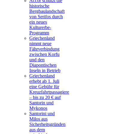
Accor schützt die
historische
Bergbaulandschaft
von Serifos durch
ein neues
Kulturerbe-
Programm
Griechenland
nimmt neue
Fährverbindung
zwischen Korfu
und den
Diapontischen
Inseln in Betrieb
Griechenland
erhebt ab 1. Juli
eine Gebühr für
Kreuzfahrtpassagiere
– bis zu 20 € auf
Santorin und
Mykonos
Santorini und
Milos aus
Sicherheitsgründen
aus dem