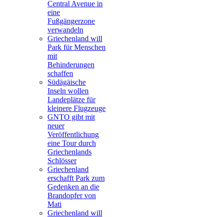
Central Avenue in
eine
Fußgängerzone
verwandeln
Griechenland will
Park für Menschen
mit
Behinderungen
schaffen
Südägäische
Inseln wollen
Landeplätze für
kleinere Flugzeuge
GNTO gibt mit
neuer
Veröffentlichung
eine Tour durch
Griechenlands
Schlösser
Griechenland
erschafft Park zum
Gedenken an die
Brandopfer von
Mati
Griechenland will