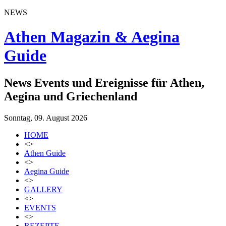
NEWS
Athen Magazin & Aegina
Guide
News Events und Ereignisse für Athen,
Aegina und Griechenland
Sonntag, 09. August 2026
HOME
<>
Athen Guide
<>
Aegina Guide
<>
GALLERY
<>
EVENTS
<>
REZEPTE