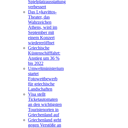
Spielplatzausstattung
verbessert
Das Lykavittos-
Theater, das
Wahrzeichen
Athens, wird im
September mit
einem Konzert
wiedereröffnet
Griechische
Küstenschifffahrt:
Anstieg um 36 %
bis 2022
Umweltministerium
startet
Fotowettbewerb
für griechische
Landschaften
Visa stellt
Ticketautomaten
an den wichtigsten
Touristenorten in
Griechenland auf
Griechenland geht
gegen Verstöße an