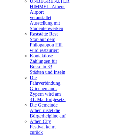
UNBEGRENZTER
HIMMEL: Athens
Airport
veranstaltet
Ausstellung mit
Studentenwerken
Raststätte Rest
Stop auf dem
Philopappou Hill
wird restauriert
Kontaktlose
Zahlungen für
Busse in 33
Städten und Inseln
Die
Fährverbindung
Griechenland-
Zypern wird am
31. Mai fortgesetzt
Die Gemeinde
Athen rüstet die
Bürgerhelpline auf
Athen City
Festival kehrt
zurück