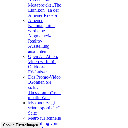
Megaprojekt „The
Ellinikon“ an der
Athener Riviera
Athener
Nationalgarten
wird eine
Augmented-
Reality-
Ausstellung
ausrichten
Open Air Athen:
Video wirbt für
Outdoor-
Erlebnisse
Das Promo-Video
„Gönnen Sie
sich…
Thessaloniki“ reist
um die Welt
Mykonos zeigt
seine „sportliche“
Seite
Metro für schnelle
Verbindung vom
Cookie-Einstellungen