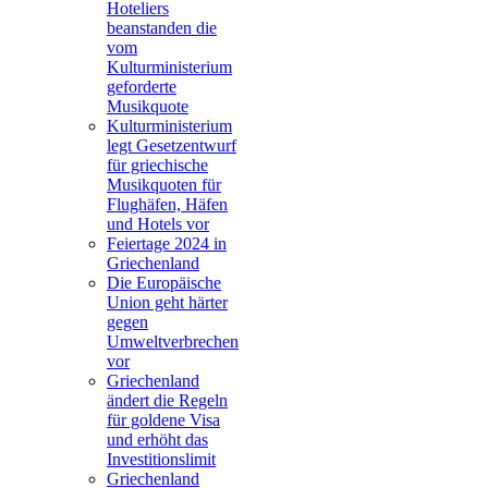
Hoteliers
beanstanden die
vom
Kulturministerium
geforderte
Musikquote
Kulturministerium
legt Gesetzentwurf
für griechische
Musikquoten für
Flughäfen, Häfen
und Hotels vor
Feiertage 2024 in
Griechenland
Die Europäische
Union geht härter
gegen
Umweltverbrechen
vor
Griechenland
ändert die Regeln
für goldene Visa
und erhöht das
Investitionslimit
Griechenland