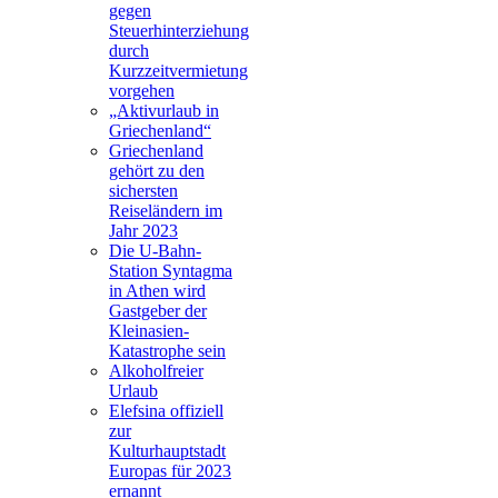
gegen
Steuerhinterziehung
durch
Kurzzeitvermietung
vorgehen
„Aktivurlaub in
Griechenland“
Griechenland
gehört zu den
sichersten
Reiseländern im
Jahr 2023
Die U-Bahn-
Station Syntagma
in Athen wird
Gastgeber der
Kleinasien-
Katastrophe sein
Alkoholfreier
Urlaub
Elefsina offiziell
zur
Kulturhauptstadt
Europas für 2023
ernannt