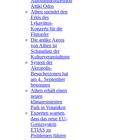
Autobahnkonzession
Attiki Odos
Athen spendet den
Erlös des
Lykavittos-
Konzerts für die
Flutopfer
Die antike Agora
von Athen ist
Schauplatz der
Kulturveranstaltung
System der
Akropolis-
Besucherzonen hat
am 4.. September
begonnen
Athen erhält einen
neuen
klimaresistenten
Park in Votanikos
Experten warnen,
dass das neue EU-
Grenzsystem
ETIAS zu
Problemen führen