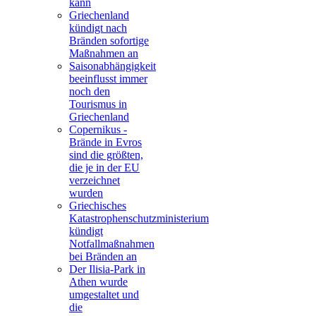
kann
Griechenland
kündigt nach
Bränden sofortige
Maßnahmen an
Saisonabhängigkeit
beeinflusst immer
noch den
Tourismus in
Griechenland
Copernikus -
Brände in Evros
sind die größten,
die je in der EU
verzeichnet
wurden
Griechisches
Katastrophenschutzministerium
kündigt
Notfallmaßnahmen
bei Bränden an
Der Ilisia-Park in
Athen wurde
umgestaltet und
die