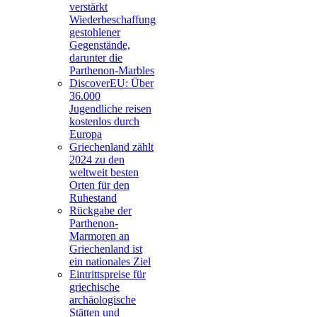
verstärkt
Wiederbeschaffung
gestohlener
Gegenstände,
darunter die
Parthenon-Marbles
DiscoverEU: Über
36.000
Jugendliche reisen
kostenlos durch
Europa
Griechenland zählt
2024 zu den
weltweit besten
Orten für den
Ruhestand
Rückgabe der
Parthenon-
Marmoren an
Griechenland ist
ein nationales Ziel
Eintrittspreise für
griechische
archäologische
Stätten und