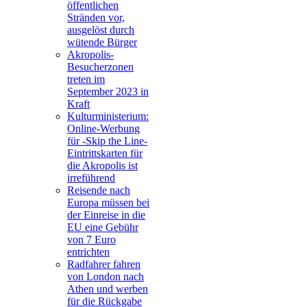
öffentlichen
Stränden vor,
ausgelöst durch
wütende Bürger
Akropolis-
Besucherzonen
treten im
September 2023 in
Kraft
Kulturministerium:
Online-Werbung
für -Skip the Line-
Eintrittskarten für
die Akropolis ist
irreführend
Reisende nach
Europa müssen bei
der Einreise in die
EU eine Gebühr
von 7 Euro
entrichten
Radfahrer fahren
von London nach
Athen und werben
für die Rückgabe