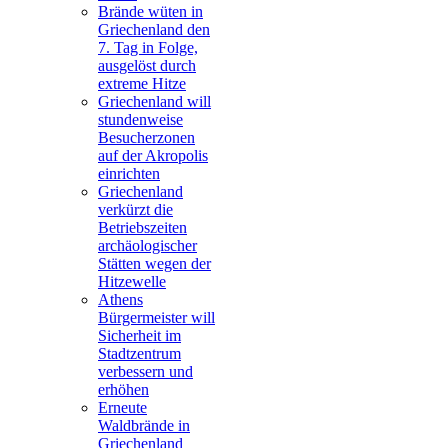
Brände wüten in
Griechenland den
7. Tag in Folge,
ausgelöst durch
extreme Hitze
Griechenland will
stundenweise
Besucherzonen
auf der Akropolis
einrichten
Griechenland
verkürzt die
Betriebszeiten
archäologischer
Stätten wegen der
Hitzewelle
Athens
Bürgermeister will
Sicherheit im
Stadtzentrum
verbessern und
erhöhen
Erneute
Waldbrände in
Griechenland