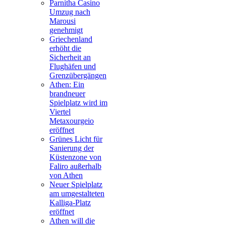
Parnitha Casino
Umzug nach
Marousi
genehmigt
Griechenland
erhöht die
Sicherheit an
Flughäfen und
Grenzübergängen
Athen: Ein
brandneuer
Spielplatz wird im
Viertel
Metaxourgeio
eröffnet
Grünes Licht für
Sanierung der
Küstenzone von
Faliro außerhalb
von Athen
Neuer Spielplatz
am umgestalteten
Kalliga-Platz
eröffnet
Athen will die