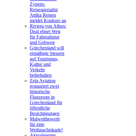
Zypern-
Reisespezialist
Attika Reisen
meldet Konkurs an
Riviera von Athen:
Deal ebnet Weg
für Fahrradspur
und Gehweg
Griechenland will
ermäßigte Steuern
auf Tourismus,
Kultur und
Verkehr
beibehalten
Zela Aviation
restauriert zwei
historische
Flugzeuge in
Griechenland für
öffentliche
Besichtigungen
Malwettbewerb
für eine
Weihnachtskarte!
Aktualisiertes