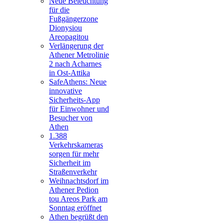
Neue Beleuchtung
für die
Fußgängerzone
Dionysiou
Areopagitou
Verlängerung der
Athener Metrolinie
2 nach Acharnes
in Ost-Attika
SafeAthens: Neue
innovative
Sicherheits-App
für Einwohner und
Besucher von
Athen
1.388
Verkehrskameras
sorgen für mehr
Sicherheit im
Straßenverkehr
Weihnachtsdorf im
Athener Pedion
tou Areos Park am
Sonntag eröffnet
Athen begrüßt den