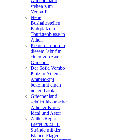
Griechenland
stehen zum
Verkauf
Neue
Bushaltestellen,
Parkplätze für
Touristenbusse in
Athen
Keinen Urlaub in
diesem Jahr für
einen von zwei
Griechen
Der Sofia Vembo
Platz in Athen -
Ampelokipi
bekommt einen
neuen Look
Griechenland
schützt historische
Athener Kinos
Ideal und Astor
Attika-Region
Bietet 2023 18
Strände mit der
Blauen Flagge