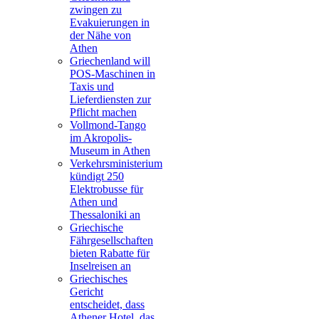
zwingen zu
Evakuierungen in
der Nähe von
Athen
Griechenland will
POS-Maschinen in
Taxis und
Lieferdiensten zur
Pflicht machen
Vollmond-Tango
im Akropolis-
Museum in Athen
Verkehrsministerium
kündigt 250
Elektrobusse für
Athen und
Thessaloniki an
Griechische
Fährgesellschaften
bieten Rabatte für
Inselreisen an
Griechisches
Gericht
entscheidet, dass
Athener Hotel, das