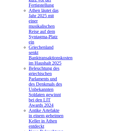
Fertigstellung
Athen läutet das
Jahr 2025 mit
einer
musikalischen
Reise auf dem
Syntagma-Platz
ein
Griechenland
senkt
Banktransaktionskosten
im Haushalt 2025
Beleuchtung des
griechischen
Parlaments und
des Denkmals des
Unbekannten
Soldaten gewinnt
bei den LIT
Awards 2024
Antike Artefakte
in einem geheimen
Keller in Athen
entdeckt