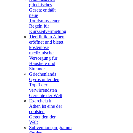
griechisches
Gesetz enthält
neue
Tourismussteuer,
Regeln für
Kurzzeitvermietung
Tierklinik in Athen
eröffnet und bietet
kostenlose
medizinische
Versorgung für
Haustiere und
Streuner
Griechenlands
Gyros unter den
Top 3 der
verwirrendsten
Gerichte der Welt
Exarcheia in
Athen ist eine der
coolsten
Gegenden der
Welt
Subventionsprogramm
für den