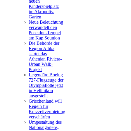
neuen
Kinderspielplatz
im Akropolis-
Garten
Neue Beleuchtung
verwandelt den
Poseidon-Tempel
am Kap Sounion
Die Behörde der
Region Attika
startet das
Athenian Riviera-
Urban Walk-
Projekt
Legendäre Boeing
727-Flugzeuge der
Olympiaflotte jetzt
in Hellinikon
ausgestellt
Griechenland will
Regeln für
Kurzzeitvermietung
verschärfen
Umgestaltung des
Nationalgartens,