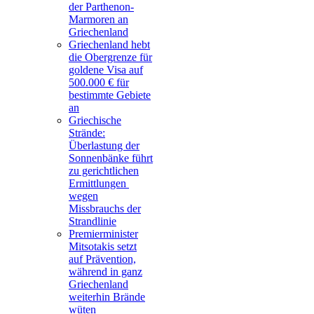
der Parthenon-
Marmoren an
Griechenland
Griechenland hebt
die Obergrenze für
goldene Visa auf
500.000 € für
bestimmte Gebiete
an
Griechische
Strände:
Überlastung der
Sonnenbänke führt
zu gerichtlichen
Ermittlungen
wegen
Missbrauchs der
Strandlinie
Premierminister
Mitsotakis setzt
auf Prävention,
während in ganz
Griechenland
weiterhin Brände
wüten