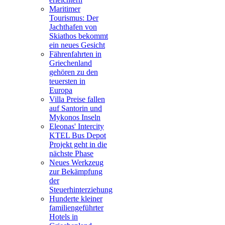
Maritimer
Tourismus: Der
Jachthafen von
Skiathos bekommt
ein neues Gesicht
Fährenfahrten in
Griechenland
gehören zu den
teuersten in
Europa
Villa Preise fallen
auf Santorin und
Mykonos Inseln
Eleonas' Intercity
KTEL Bus Depot
Projekt geht in die
nächste Phase
Neues Werkzeug
zur Bekämpfung
der
Steuerhinterziehung
Hunderte kleiner
familiengeführter
Hotels in