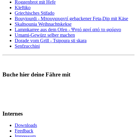
Roggenbrot mit Hefe
Kleftiko
Griechisches Stifado
Bouyiourdi - Μπουγιουρντί gebackener Feta-Dip mit Käse
Skaltsounia Weihnachtskekse
Lammkarree aus dem Ofen - Ψητό αρνί από το φούρνο
Umami-Gewürz selber machen
Dorade vom Grill - Tsipoura sti skara
Senfzucchini
Buche hier deine Fähre mit
Internes
Downloads
Feedback
Impressum