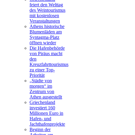
feiert den Welttag
des Weintourismus
mit kostenlosen
Veranstaltungen
Athens historische
Blumenläden am
Syntagma-Platz
öffnen wieder
Die Hafenbehörde
von Piräus macht
den
Kreuzfahrttourismus
zu einer Top-
Priorität
„Städte von
morgen“ im
Zentrum von
Athen ausgestellt
Griechenland
investiert 160
Millionen Euro in
Hafen- und
Jachthafenprojekte
Beginn der
Arbeiten am