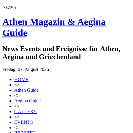
NEWS
Athen Magazin & Aegina
Guide
News Events und Ereignisse für Athen,
Aegina und Griechenland
Freitag, 07. August 2026
HOME
<>
Athen Guide
<>
Aegina Guide
<>
GALLERY
<>
EVENTS
<>
REZEPTE