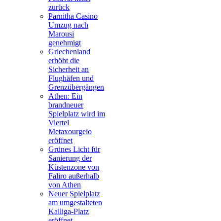
zurück
Parnitha Casino
Umzug nach
Marousi
genehmigt
Griechenland
erhöht die
Sicherheit an
Flughäfen und
Grenzübergängen
Athen: Ein
brandneuer
Spielplatz wird im
Viertel
Metaxourgeio
eröffnet
Grünes Licht für
Sanierung der
Küstenzone von
Faliro außerhalb
von Athen
Neuer Spielplatz
am umgestalteten
Kalliga-Platz
eröffnet