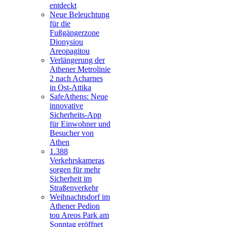
entdeckt
Neue Beleuchtung
für die
Fußgängerzone
Dionysiou
Areopagitou
Verlängerung der
Athener Metrolinie
2 nach Acharnes
in Ost-Attika
SafeAthens: Neue
innovative
Sicherheits-App
für Einwohner und
Besucher von
Athen
1.388
Verkehrskameras
sorgen für mehr
Sicherheit im
Straßenverkehr
Weihnachtsdorf im
Athener Pedion
tou Areos Park am
Sonntag eröffnet