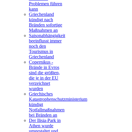
Problemen führen
kann
Griechenland
kündigt nach
Bränden sofortige
Maßnahmen an
Saisonabhängigkeit
beeinflusst immer
noch den
Tourismus in
Griechenland
Copernikus -
Brände in Evros
sind die größten,
die je in der EU
verzeichnet
wurden
Griechisches
Katastrophenschutzministerium
kündigt
Notfallmaßnahmen
bei Bränden an
Der Ilisia-Park in
Athen wurde
umgestaltet und