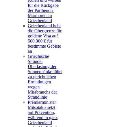
Athen und werben
für die Rückgabe
der Parthenon-
Marmoren an
Griechenland
Griechenland hebt
die Obergrenze für
goldene Visa auf
500.000 € für
bestimmte Gebiete
an
Griechische
Strände:
Überlastung der
Sonnenbänke führt
zu gerichtlichen
Ermittlungen
wegen
Missbrauchs der
Strandlinie
Premierminister
Mitsotakis setzt
auf Prävention,
während in ganz
Griechenland