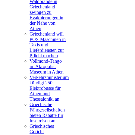
Waldbrände in
Griechenland
zwingen zu
Evakuierungen in
der Nähe von
Athen
Griechenland will
POS-Maschinen in
Taxis und
Lieferdiensten zur
Pflicht machen
Vollmond-Tango
im Akropolis-
Museum in Athen
Verkehrsministerium
kündigt 250
Elektrobusse für
Athen und
Thessaloniki an
Griechische
Fährgesellschaften
bieten Rabatte für
Inselreisen an
Griechisches
Gericht