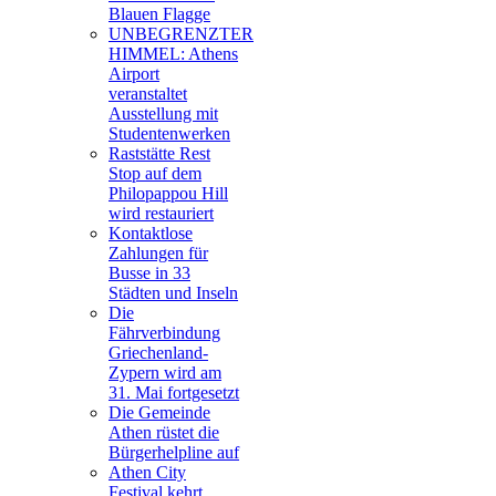
Blauen Flagge
UNBEGRENZTER
HIMMEL: Athens
Airport
veranstaltet
Ausstellung mit
Studentenwerken
Raststätte Rest
Stop auf dem
Philopappou Hill
wird restauriert
Kontaktlose
Zahlungen für
Busse in 33
Städten und Inseln
Die
Fährverbindung
Griechenland-
Zypern wird am
31. Mai fortgesetzt
Die Gemeinde
Athen rüstet die
Bürgerhelpline auf
Athen City
Festival kehrt