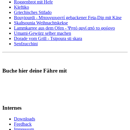
Roggenbrot mit Hefe
Kleftiko
Griechisches Stifado
Bouyiourdi - Μπουγιουρντί gebackener Feta-Dip mit Käse
Skaltsounia Weihnachtskekse
Lammkarree aus dem Ofen - Ψητό αρνί από το φούρνο
Umami-Gewürz selber machen
Dorade vom Grill - Tsipoura sti skara
Senfzucchini
Buche hier deine Fähre mit
Internes
Downloads
Feedback
Impressum