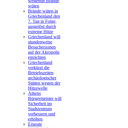
weiterhin Brände
wüten
Brände wüten in
Griechenland den
7. Tag in Folge,
ausgelöst durch
extreme Hitze
Griechenland will
stundenweise
Besucherzonen
auf der Akropolis
einrichten
Griechenland
verkürzt die
Betriebszeiten
archäologischer
Stätten wegen der
Hitzewelle
Athens
Bürgermeister will
Sicherheit im
Stadtzentrum
verbessern und
erhöhen
Erneute