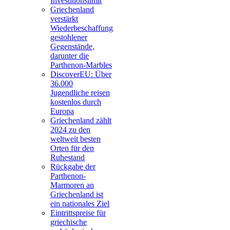
Investitionslimit
Griechenland
verstärkt
Wiederbeschaffung
gestohlener
Gegenstände,
darunter die
Parthenon-Marbles
DiscoverEU: Über
36.000
Jugendliche reisen
kostenlos durch
Europa
Griechenland zählt
2024 zu den
weltweit besten
Orten für den
Ruhestand
Rückgabe der
Parthenon-
Marmoren an
Griechenland ist
ein nationales Ziel
Eintrittspreise für
griechische