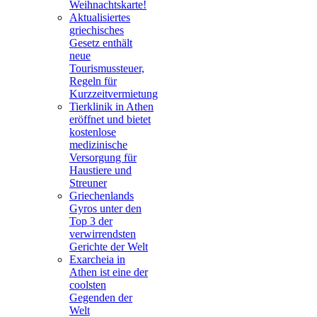
Weihnachtskarte!
Aktualisiertes
griechisches
Gesetz enthält
neue
Tourismussteuer,
Regeln für
Kurzzeitvermietung
Tierklinik in Athen
eröffnet und bietet
kostenlose
medizinische
Versorgung für
Haustiere und
Streuner
Griechenlands
Gyros unter den
Top 3 der
verwirrendsten
Gerichte der Welt
Exarcheia in
Athen ist eine der
coolsten
Gegenden der
Welt