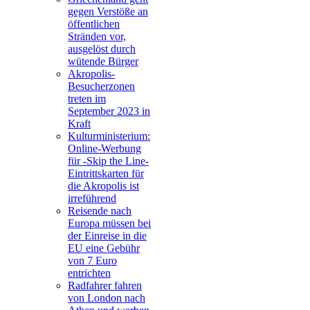
gegen Verstöße an
öffentlichen
Stränden vor,
ausgelöst durch
wütende Bürger
Akropolis-
Besucherzonen
treten im
September 2023 in
Kraft
Kulturministerium:
Online-Werbung
für -Skip the Line-
Eintrittskarten für
die Akropolis ist
irreführend
Reisende nach
Europa müssen bei
der Einreise in die
EU eine Gebühr
von 7 Euro
entrichten
Radfahrer fahren
von London nach