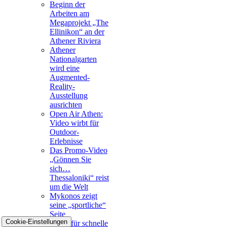
Beginn der
Arbeiten am
Megaprojekt „The
Ellinikon“ an der
Athener Riviera
Athener
Nationalgarten
wird eine
Augmented-
Reality-
Ausstellung
ausrichten
Open Air Athen:
Video wirbt für
Outdoor-
Erlebnisse
Das Promo-Video
„Gönnen Sie
sich…
Thessaloniki“ reist
um die Welt
Mykonos zeigt
seine „sportliche“
Seite
Cookie-Einstellungen
Metro für schnelle