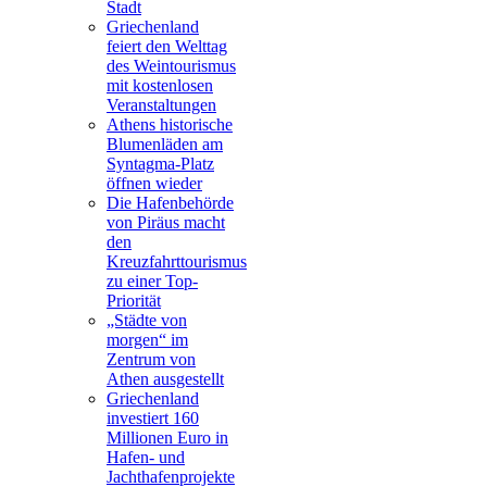
Stadt
Griechenland
feiert den Welttag
des Weintourismus
mit kostenlosen
Veranstaltungen
Athens historische
Blumenläden am
Syntagma-Platz
öffnen wieder
Die Hafenbehörde
von Piräus macht
den
Kreuzfahrttourismus
zu einer Top-
Priorität
„Städte von
morgen“ im
Zentrum von
Athen ausgestellt
Griechenland
investiert 160
Millionen Euro in
Hafen- und
Jachthafenprojekte