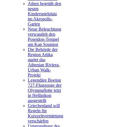
Athen begrüßt den
neuen
Kinderspielplatz
im Akropolis-
Garten
Neue Beleuchtung
verwandelt den
Poseidon-Tempel
am Kap Sounion
Die Behörde der
Region Attika
startet das
Athenian Riviera-
Urban Walk-
Projekt
Legendäre Boeing
727-Flugzeuge der
Olympiaflotte jetzt
in Hellinikon
ausgestellt
Griechenland will
Regeln für
Kurzzeitvermietung
verschärfen
Umgestaltung des