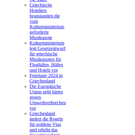
Griechische
Hoteliers
beanstanden die
vom
Kulturministerium
geforderte
Musikquote
Kulturministerium
legt Gesetzentwurf
für griechische
Musikquoten für
Flughäfen, Häfen
und Hotels vor
Feiertage 2024 in
Griechenland
Die Europäische
Union geht härter
gegen
Umweltverbrechen
vor
Griechenland
ändert die Regeln
für goldene Visa
und erhöht das