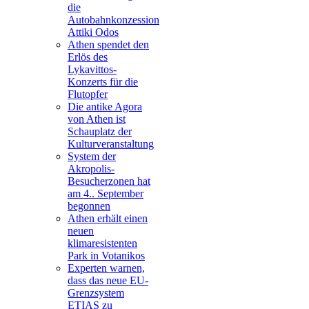
die
Autobahnkonzession
Attiki Odos
Athen spendet den
Erlös des
Lykavittos-
Konzerts für die
Flutopfer
Die antike Agora
von Athen ist
Schauplatz der
Kulturveranstaltung
System der
Akropolis-
Besucherzonen hat
am 4.. September
begonnen
Athen erhält einen
neuen
klimaresistenten
Park in Votanikos
Experten warnen,
dass das neue EU-
Grenzsystem
ETIAS zu