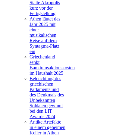
Stätte Akropolis
kurz vor der
Fertigstellung
Athen läutet das
Jahr 2025 mit
einer
musikalischen
Reise auf dem
Syntagma-Platz
ein
Griechenland
senkt
Banktransaktionskosten
im Haushalt 2025
Beleuchtung des
griechischen
Parlaments und
des Denkmals des
Unbekannten
Soldaten gewinnt
bei den LIT
Awards 2024
Antike Artefakte
in einem geheimen
Keller in Athen