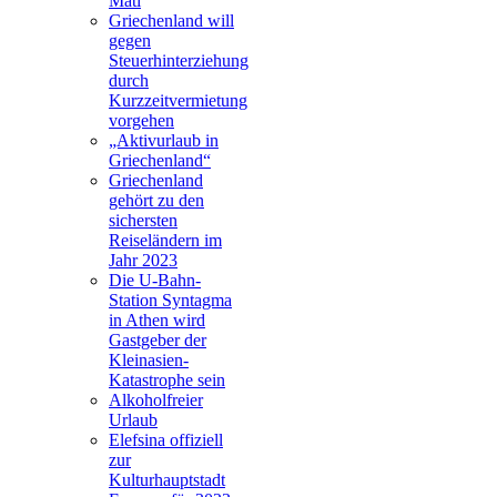
Mati
Griechenland will
gegen
Steuerhinterziehung
durch
Kurzzeitvermietung
vorgehen
„Aktivurlaub in
Griechenland“
Griechenland
gehört zu den
sichersten
Reiseländern im
Jahr 2023
Die U-Bahn-
Station Syntagma
in Athen wird
Gastgeber der
Kleinasien-
Katastrophe sein
Alkoholfreier
Urlaub
Elefsina offiziell
zur
Kulturhauptstadt