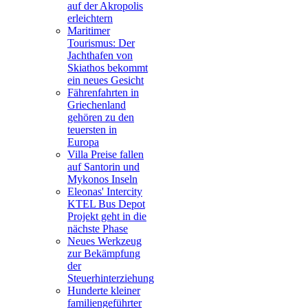
auf der Akropolis
erleichtern
Maritimer
Tourismus: Der
Jachthafen von
Skiathos bekommt
ein neues Gesicht
Fährenfahrten in
Griechenland
gehören zu den
teuersten in
Europa
Villa Preise fallen
auf Santorin und
Mykonos Inseln
Eleonas' Intercity
KTEL Bus Depot
Projekt geht in die
nächste Phase
Neues Werkzeug
zur Bekämpfung
der
Steuerhinterziehung
Hunderte kleiner
familiengeführter