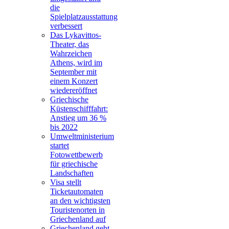
die
Spielplatzausstattung
verbessert
Das Lykavittos-
Theater, das
Wahrzeichen
Athens, wird im
September mit
einem Konzert
wiedereröffnet
Griechische
Küstenschifffahrt:
Anstieg um 36 %
bis 2022
Umweltministerium
startet
Fotowettbewerb
für griechische
Landschaften
Visa stellt
Ticketautomaten
an den wichtigsten
Touristenorten in
Griechenland auf
Griechenland geht