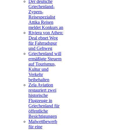
Der deutsche
Griechenland-
Zypern-
Reisespezialist
Attika Reisen
meldet Konkurs an
Riviera von Athen:
Deal ebnet Weg
für Fahrradspur
und Gehweg
Griechenland will
ermäßigte Steuern
auf Tourismus,
Kultur und
Verkehr
beibehalten
Zela Aviation
restauriert zwei
historische
Flugzeuge in
Griechenland für
öffentliche
Besichtigungen
Malwettbewerb
für eine