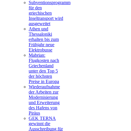
Subventionsprogramm
für den
griechischen
Inseltransport wird
ausgeweitet
Athen und
Thessaloniki
erhalten bis zum
Frühjahr neue
Elektrobusse
Mabrian:
Flugkosten nach
Griechenland
unter den Top 5
der höchsten
Preise in Europa
Wiederaufnahme
der Arbeiten zur
Modernisierung
und Erweiterung
des Hafens von
Piräus
GEK TERNA
gewinnt die
Ausschreibung für