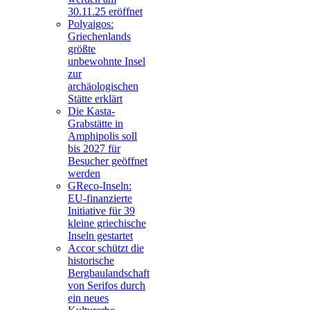
30.11.25 eröffnet
Polyaigos:
Griechenlands
größte
unbewohnte Insel
zur
archäologischen
Stätte erklärt
Die Kasta-
Grabstätte in
Amphipolis soll
bis 2027 für
Besucher geöffnet
werden
GReco-Inseln:
EU-finanzierte
Initiative für 39
kleine griechische
Inseln gestartet
Accor schützt die
historische
Bergbaulandschaft
von Serifos durch
ein neues