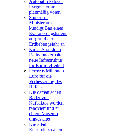
Autobahn Patras -
Pyrgos kommt
planmäßig voran
Santorin -
Ministerium
kündigt Bau eines
Evakuierungshafens
aufgrund der
Erdbebengefahr an
Kreta: Strände in
Rethymno erhalten
neue Infrastruktur
für Barrierefreiheit
Poros: 6 Millionen
Euro für die
Verbesserung des
Hafens
Die osmanischen
Bäder von
Nafpaktos werden
renoviert und zu
einem Museum
umgestaltet
Kreta lädt
Reisende zu allen