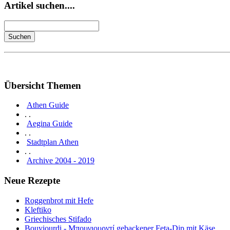
Artikel suchen....
Übersicht Themen
Athen Guide
. .
Aegina Guide
. .
Stadtplan Athen
. .
Archive 2004 - 2019
Neue Rezepte
Roggenbrot mit Hefe
Kleftiko
Griechisches Stifado
Bouyiourdi - Μπουγιουρντί gebackener Feta-Dip mit Käse