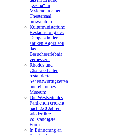
„Xenia“ in
Mykene in einen
Theatersaal
umwandeln
Kulturministerium:
Restaurierung des
Tempels in der
antiken Agora soll
das
Besuchererlebnis
verbessern
Rhodos und
Chalki erhalten
restaurierte
Sehenswürdigkeiten
und ein neues
Museum
Die Westseite des
Parthenon erreicht
nach 220 Jahren
wieder ihre
vollständigste
Form.
In Erinnerung an