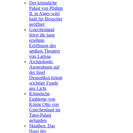
Der königliche
Palast von Philipp
II. in Aiges wird
bald für Besucher
geöffnet
Griechenland
feiert die lang
ersehnte
Eröffnung des
antiken Theaters
von Larissa
Archäologie:
Ausgrabung auf
der Insel
Despotikos bringt
wichtige Funde
ans Licht
Königliche
Embleme von
König Otto von
Griechenland im
Tatoi-Palast
gefunden
Skiathos: Das
Haus des