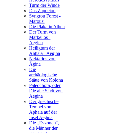
Turm der Winde
Das Zappeion
Syngrou Forest -
Marousi
Die Plaka in Athen
Der Turm von
Markellos -
Aegina
Heiligtum der
Aphaia - Aegina
Nektarios von
Ägina
Die
archäologische
Stätte von Kolona
Paleochora, oder
Die alte Stadt von
Aegina
Der griechische
Tempel von
Aphaia auf der
Insel Aegina
Die „Evzonen“,
die Männer der