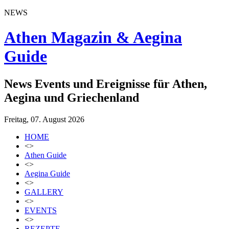
NEWS
Athen Magazin & Aegina
Guide
News Events und Ereignisse für Athen,
Aegina und Griechenland
Freitag, 07. August 2026
HOME
<>
Athen Guide
<>
Aegina Guide
<>
GALLERY
<>
EVENTS
<>
REZEPTE