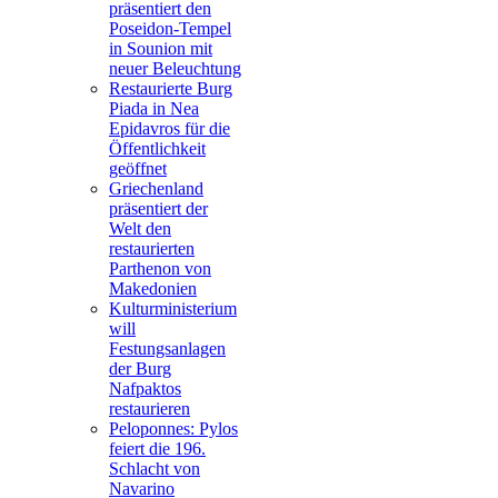
präsentiert den
Poseidon-Tempel
in Sounion mit
neuer Beleuchtung
Restaurierte Burg
Piada in Nea
Epidavros für die
Öffentlichkeit
geöffnet
Griechenland
präsentiert der
Welt den
restaurierten
Parthenon von
Makedonien
Kulturministerium
will
Festungsanlagen
der Burg
Nafpaktos
restaurieren
Peloponnes: Pylos
feiert die 196.
Schlacht von
Navarino