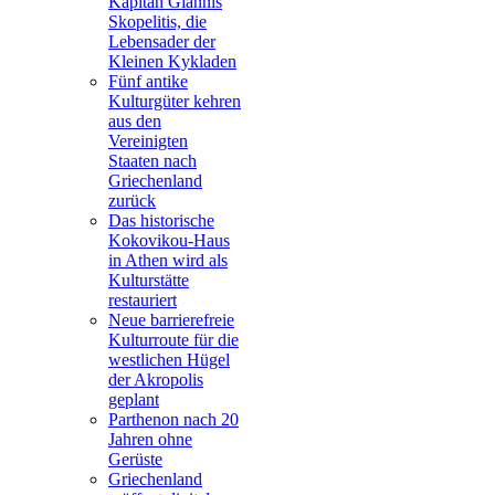
Kapitän Giannis
Skopelitis, die
Lebensader der
Kleinen Kykladen
Fünf antike
Kulturgüter kehren
aus den
Vereinigten
Staaten nach
Griechenland
zurück
Das historische
Kokovikou-Haus
in Athen wird als
Kulturstätte
restauriert
Neue barrierefreie
Kulturroute für die
westlichen Hügel
der Akropolis
geplant
Parthenon nach 20
Jahren ohne
Gerüste
Griechenland