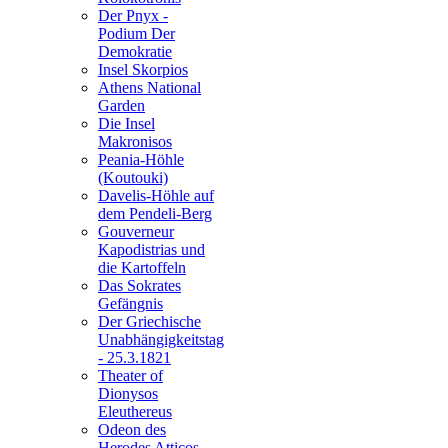
Der Pnyx -
Podium Der
Demokratie
Insel Skorpios
Athens National
Garden
Die Insel
Makronisos
Peania-Höhle
(Koutouki)
Davelis-Höhle auf
dem Pendeli-Berg
Gouverneur
Kapodistrias und
die Kartoffeln
Das Sokrates
Gefängnis
Der Griechische
Unabhängigkeitstag
- 25.3.1821
Theater of
Dionysos
Eleuthereus
Odeon des
Herodes Atticos