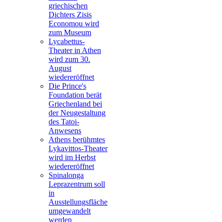
griechischen
Dichters Zisis
Economou wird
zum Museum
Lycabettus-
Theater in Athen
wird zum 30.
August
wiedereröffnet
Die Prince's
Foundation berät
Griechenland bei
der Neugestaltung
des Tatoi-
Anwesens
Athens berühmtes
Lykavittos-Theater
wird im Herbst
wiedereröffnet
Spinalonga
Leprazentrum soll
in
Ausstellungsfläche
umgewandelt
werden