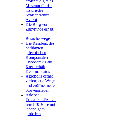
eröffnet digitales
Museum für das
historische
Schlachtschiff
Averof
Die Burg von
Zakynthos erhält
neue
Besucherwege
Die Residenz des
berühmten
griechischen
Komponisten
Theodorakis auf
Kreta erhält
Denkmalstatus
Akropolis öffnet
verborgene Wege
und eröffnet neuen
Souvenirladen
Athener
Epidaurus-Festival
feiert 70 Jahre mit
lebendigem,
globalem