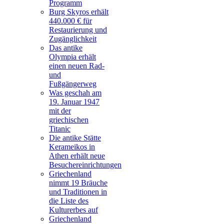
Programm
Burg Skyros erhält
440.000 € für
Restaurierung und
Zugänglichkeit
Das antike
Olympia erhält
einen neuen Rad-
und
Fußgängerweg
Was geschah am
19. Januar 1947
mit der
griechischen
Titanic
Die antike Stätte
Kerameikos in
Athen erhält neue
Besuchereinrichtungen
Griechenland
nimmt 19 Bräuche
und Traditionen in
die Liste des
Kulturerbes auf
Griechenland