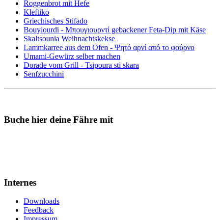
Roggenbrot mit Hefe
Kleftiko
Griechisches Stifado
Bouyiourdi - Μπουγιουρντί gebackener Feta-Dip mit Käse
Skaltsounia Weihnachtskekse
Lammkarree aus dem Ofen - Ψητό αρνί από το φούρνο
Umami-Gewürz selber machen
Dorade vom Grill - Tsipoura sti skara
Senfzucchini
Buche hier deine Fähre mit
Internes
Downloads
Feedback
Impressum