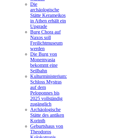
Die
archäologische
Stätte Kerameikos
in Athen erhält ein
Upgrade
Burg Chora auf
Naxos soll
Freilichtmuseum
werden
Die Burg von
Monemvasia
bekommt eine
Seilbahn
Kulturministerium:
Schloss Mystras
auf dem
Peloponnes bis
2025 vollständig
zugänglich
Archäologische
Stätte des antiken
Korinth
Geburtshaus von
Theodoros
Kolokotronis