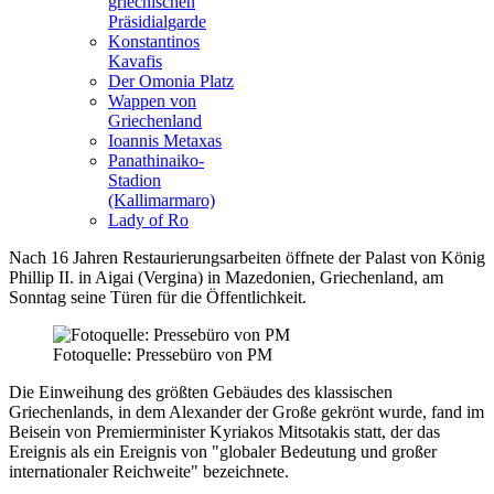
griechischen
Präsidialgarde
Konstantinos
Kavafis
Der Omonia Platz
Wappen von
Griechenland
Ioannis Metaxas
Panathinaiko-
Stadion
(Kallimarmaro)
Lady of Ro
Nach 16 Jahren Restaurierungsarbeiten öffnete der Palast von König
Phillip II. in Aigai (Vergina) in Mazedonien, Griechenland, am
Sonntag seine Türen für die Öffentlichkeit.
Fotoquelle: Pressebüro von PM
Die Einweihung des größten Gebäudes des klassischen
Griechenlands, in dem Alexander der Große gekrönt wurde, fand im
Beisein von Premierminister Kyriakos Mitsotakis statt, der das
Ereignis als ein Ereignis von "globaler Bedeutung und großer
internationaler Reichweite" bezeichnete.