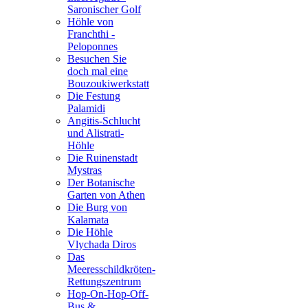
Saronischer Golf
Höhle von
Franchthi -
Peloponnes
Besuchen Sie
doch mal eine
Bouzoukiwerkstatt
Die Festung
Palamidi
Angitis-Schlucht
und Alistrati-
Höhle
Die Ruinenstadt
Mystras
Der Botanische
Garten von Athen
Die Burg von
Kalamata
Die Höhle
Vlychada Diros
Das
Meeresschildkröten-
Rettungszentrum
Hop-On-Hop-Off-
Bus &