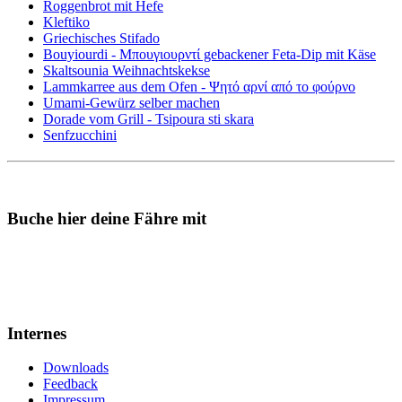
Roggenbrot mit Hefe
Kleftiko
Griechisches Stifado
Bouyiourdi - Μπουγιουρντί gebackener Feta-Dip mit Käse
Skaltsounia Weihnachtskekse
Lammkarree aus dem Ofen - Ψητό αρνί από το φούρνο
Umami-Gewürz selber machen
Dorade vom Grill - Tsipoura sti skara
Senfzucchini
Buche hier deine Fähre mit
Internes
Downloads
Feedback
Impressum