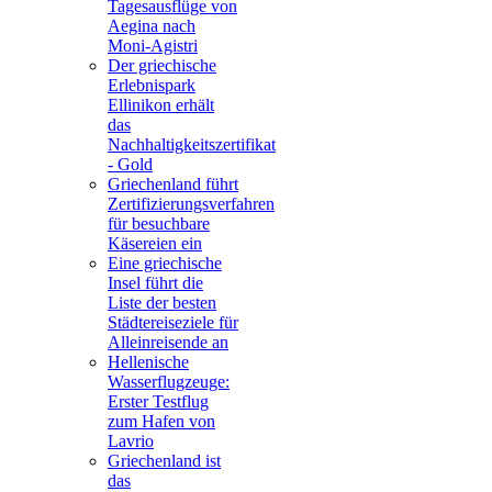
Tagesausflüge von
Aegina nach
Moni-Agistri
Der griechische
Erlebnispark
Ellinikon erhält
das
Nachhaltigkeitszertifikat
- Gold
Griechenland führt
Zertifizierungsverfahren
für besuchbare
Käsereien ein
Eine griechische
Insel führt die
Liste der besten
Städtereiseziele für
Alleinreisende an
Hellenische
Wasserflugzeuge:
Erster Testflug
zum Hafen von
Lavrio
Griechenland ist
das