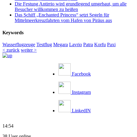
Die Festung Antirrio wird grundlegend umgebaut, um alle
Besucher willkommen zu heißen
Das Schiff „Enchanted Princess“ setzt Segeln für
Mittelmeerkreuzfahrten vom Hafen von Piräus aus
Keywords
Wasserflugzeuge
Testflug
Megara
Lavrio
Patra
Korfu
Paxi
< zurück
weiter >
Facebook
Instagram
LinkedIN
14:54
38 User online