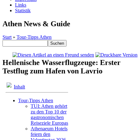
Links
Statistik
Athen News & Guide
Start
»
Tour-Tipps Athen
Hellenische Wasserflugzeuge: Erster
Testflug zum Hafen von Lavrio
Inhalt
Tour-Tipps Athen
TUI: Athen gehört
zu den Top 10 der
gastronomischen
Reiseziele Europas
Athenaeum Hotels
feiern den
Valentinstag 2026