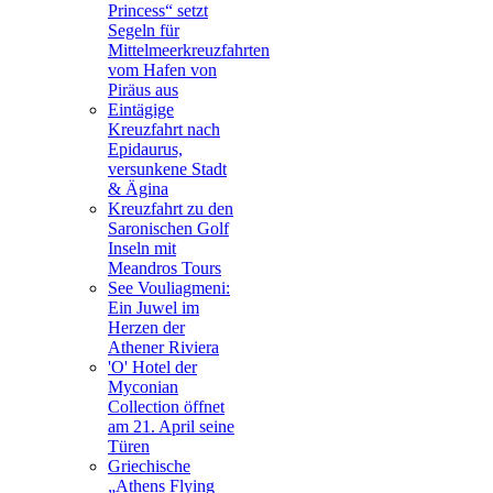
Princess“ setzt
Segeln für
Mittelmeerkreuzfahrten
vom Hafen von
Piräus aus
Eintägige
Kreuzfahrt nach
Epidaurus,
versunkene Stadt
& Ägina
Kreuzfahrt zu den
Saronischen Golf
Inseln mit
Meandros Tours
See Vouliagmeni:
Ein Juwel im
Herzen der
Athener Riviera
'O' Hotel der
Myconian
Collection öffnet
am 21. April seine
Türen
Griechische
„Athens Flying