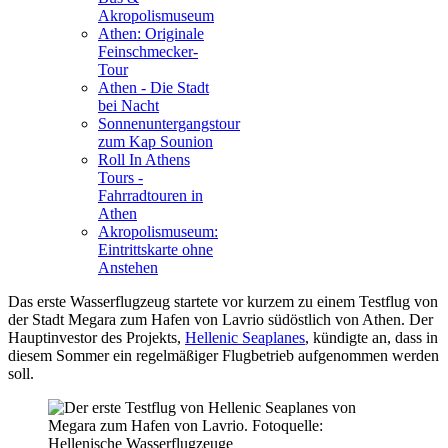
Akropolismuseum
Athen: Originale
Feinschmecker-
Tour
Athen - Die Stadt
bei Nacht
Sonnenuntergangstour
zum Kap Sounion
Roll In Athens
Tours -
Fahrradtouren in
Athen
Akropolismuseum:
Eintrittskarte ohne
Anstehen
Das erste Wasserflugzeug startete vor kurzem zu einem
Testflug
von
der Stadt Megara zum Hafen von Lavrio südöstlich von Athen. Der
Hauptinvestor des Projekts,
Hellenic Seaplanes
, kündigte an, dass in
diesem Sommer ein regelmäßiger Flugbetrieb aufgenommen werden
soll.