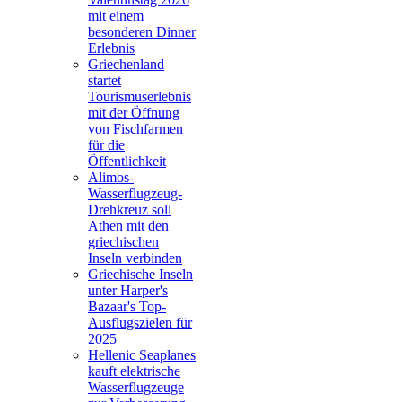
mit einem
besonderen Dinner
Erlebnis
Griechenland
startet
Tourismuserlebnis
mit der Öffnung
von Fischfarmen
für die
Öffentlichkeit
Alimos-
Wasserflugzeug-
Drehkreuz soll
Athen mit den
griechischen
Inseln verbinden
Griechische Inseln
unter Harper's
Bazaar's Top-
Ausflugszielen für
2025
Hellenic Seaplanes
kauft elektrische
Wasserflugzeuge