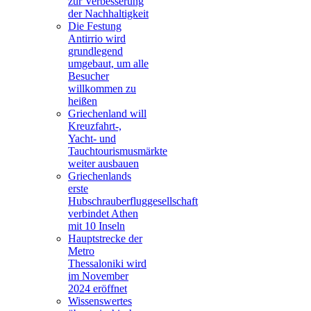
zur Verbesserung
der Nachhaltigkeit
Die Festung
Antirrio wird
grundlegend
umgebaut, um alle
Besucher
willkommen zu
heißen
Griechenland will
Kreuzfahrt-,
Yacht- und
Tauchtourismusmärkte
weiter ausbauen
Griechenlands
erste
Hubschrauberfluggesellschaft
verbindet Athen
mit 10 Inseln
Hauptstrecke der
Metro
Thessaloniki wird
im November
2024 eröffnet
Wissenswertes