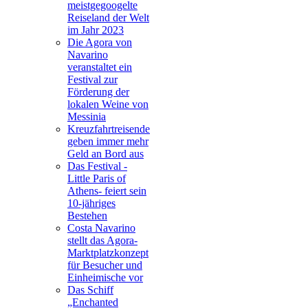
meistgegoogelte
Reiseland der Welt
im Jahr 2023
Die Agora von
Navarino
veranstaltet ein
Festival zur
Förderung der
lokalen Weine von
Messinia
Kreuzfahrtreisende
geben immer mehr
Geld an Bord aus
Das Festival -
Little Paris of
Athens- feiert sein
10-jähriges
Bestehen
Costa Navarino
stellt das Agora-
Marktplatzkonzept
für Besucher und
Einheimische vor
Das Schiff
„Enchanted