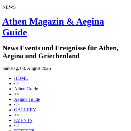
NEWS
Athen Magazin & Aegina
Guide
News Events und Ereignisse für Athen,
Aegina und Griechenland
Samstag, 08. August 2026
HOME
<>
Athen Guide
<>
Aegina Guide
<>
GALLERY
<>
EVENTS
<>
REZEPTE