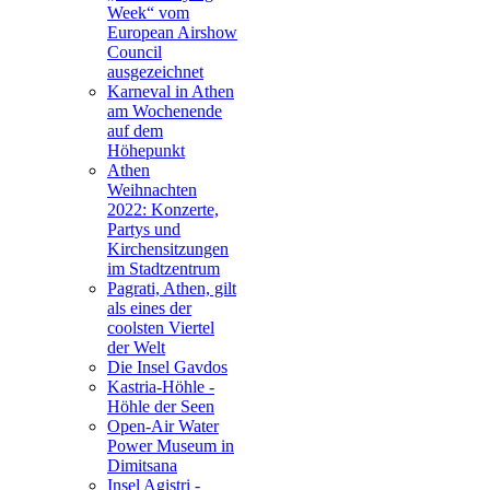
Week“ vom
European Airshow
Council
ausgezeichnet
Karneval in Athen
am Wochenende
auf dem
Höhepunkt
Athen
Weihnachten
2022: Konzerte,
Partys und
Kirchensitzungen
im Stadtzentrum
Pagrati, Athen, gilt
als eines der
coolsten Viertel
der Welt
Die Insel Gavdos
Kastria-Höhle -
Höhle der Seen
Open-Air Water
Power Museum in
Dimitsana
Insel Agistri -