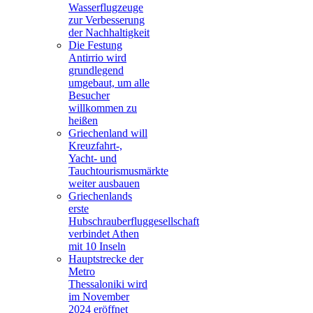
Wasserflugzeuge
zur Verbesserung
der Nachhaltigkeit
Die Festung
Antirrio wird
grundlegend
umgebaut, um alle
Besucher
willkommen zu
heißen
Griechenland will
Kreuzfahrt-,
Yacht- und
Tauchtourismusmärkte
weiter ausbauen
Griechenlands
erste
Hubschrauberfluggesellschaft
verbindet Athen
mit 10 Inseln
Hauptstrecke der
Metro
Thessaloniki wird
im November
2024 eröffnet