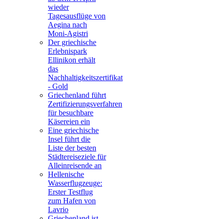
wieder
Tagesausflüge von
Aegina nach
Moni-Agistri
Der griechische
Erlebnispark
Ellinikon erhält
das
Nachhaltigkeitszertifikat
- Gold
Griechenland führt
Zertifizierungsverfahren
für besuchbare
Käsereien ein
Eine griechische
Insel führt die
Liste der besten
Städtereiseziele für
Alleinreisende an
Hellenische
Wasserflugzeuge:
Erster Testflug
zum Hafen von
Lavrio
Griechenland ist