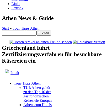
Links
Statistik
Athen News & Guide
Start
»
Tour-Tipps Athen
Griechenland führt
Zertifizierungsverfahren für besuchbare
Käsereien ein
Inhalt
Tour-Tipps Athen
TUI: Athen gehört
zu den Top 10 der
gastronomischen
Reiseziele Europas
Athenaeum Hotels