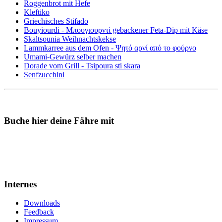
Roggenbrot mit Hefe
Kleftiko
Griechisches Stifado
Bouyiourdi - Μπουγιουρντί gebackener Feta-Dip mit Käse
Skaltsounia Weihnachtskekse
Lammkarree aus dem Ofen - Ψητό αρνί από το φούρνο
Umami-Gewürz selber machen
Dorade vom Grill - Tsipoura sti skara
Senfzucchini
Buche hier deine Fähre mit
Internes
Downloads
Feedback
Impressum