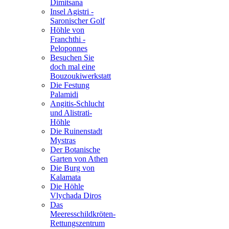
Dimitsana
Insel Agistri -
Saronischer Golf
Höhle von
Franchthi -
Peloponnes
Besuchen Sie
doch mal eine
Bouzoukiwerkstatt
Die Festung
Palamidi
Angitis-Schlucht
und Alistrati-
Höhle
Die Ruinenstadt
Mystras
Der Botanische
Garten von Athen
Die Burg von
Kalamata
Die Höhle
Vlychada Diros
Das
Meeresschildkröten-
Rettungszentrum