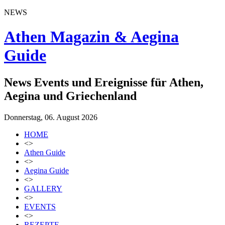
NEWS
Athen Magazin & Aegina
Guide
News Events und Ereignisse für Athen,
Aegina und Griechenland
Donnerstag, 06. August 2026
HOME
<>
Athen Guide
<>
Aegina Guide
<>
GALLERY
<>
EVENTS
<>
REZEPTE