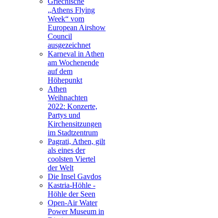
Griechische
„Athens Flying
Week“ vom
European Airshow
Council
ausgezeichnet
Karneval in Athen
am Wochenende
auf dem
Höhepunkt
Athen
Weihnachten
2022: Konzerte,
Partys und
Kirchensitzungen
im Stadtzentrum
Pagrati, Athen, gilt
als eines der
coolsten Viertel
der Welt
Die Insel Gavdos
Kastria-Höhle -
Höhle der Seen
Open-Air Water
Power Museum in