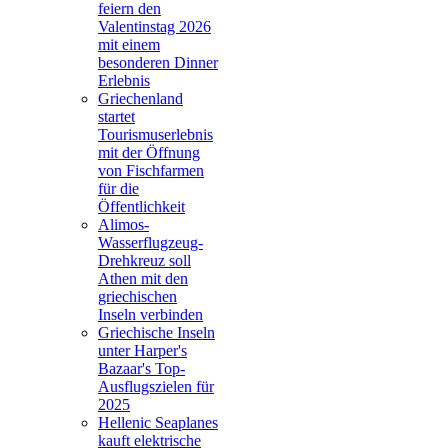
feiern den
Valentinstag 2026
mit einem
besonderen Dinner
Erlebnis
Griechenland
startet
Tourismuserlebnis
mit der Öffnung
von Fischfarmen
für die
Öffentlichkeit
Alimos-
Wasserflugzeug-
Drehkreuz soll
Athen mit den
griechischen
Inseln verbinden
Griechische Inseln
unter Harper's
Bazaar's Top-
Ausflugszielen für
2025
Hellenic Seaplanes
kauft elektrische