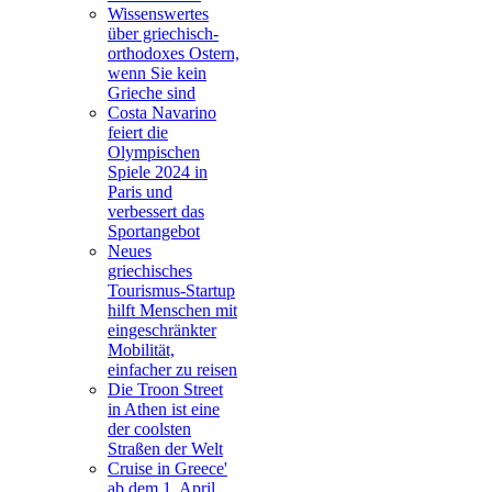
Wissenswertes
über griechisch-
orthodoxes Ostern,
wenn Sie kein
Grieche sind
Costa Navarino
feiert die
Olympischen
Spiele 2024 in
Paris und
verbessert das
Sportangebot
Neues
griechisches
Tourismus-Startup
hilft Menschen mit
eingeschränkter
Mobilität,
einfacher zu reisen
Die Troon Street
in Athen ist eine
der coolsten
Straßen der Welt
Cruise in Greece'
ab dem 1. April