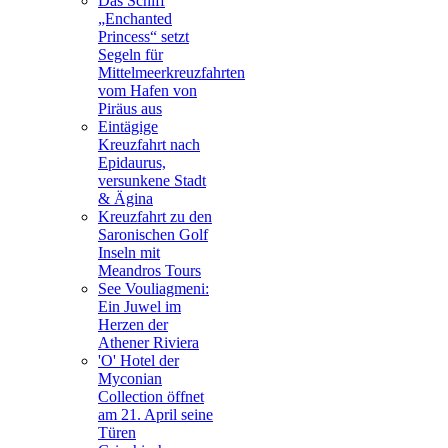
Das Schiff
„Enchanted
Princess“ setzt
Segeln für
Mittelmeerkreuzfahrten
vom Hafen von
Piräus aus
Eintägige
Kreuzfahrt nach
Epidaurus,
versunkene Stadt
& Ägina
Kreuzfahrt zu den
Saronischen Golf
Inseln mit
Meandros Tours
See Vouliagmeni:
Ein Juwel im
Herzen der
Athener Riviera
'O' Hotel der
Myconian
Collection öffnet
am 21. April seine
Türen