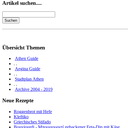
Artikel suchen....
Übersicht Themen
Athen Guide
. .
Aegina Guide
. .
Stadtplan Athen
. .
Archive 2004 - 2019
Neue Rezepte
Roggenbrot mit Hefe
Kleftiko
Griechisches Stifado
Bouyiourdi - Μπουγιουρντί gebackener Feta-Dip mit Käse