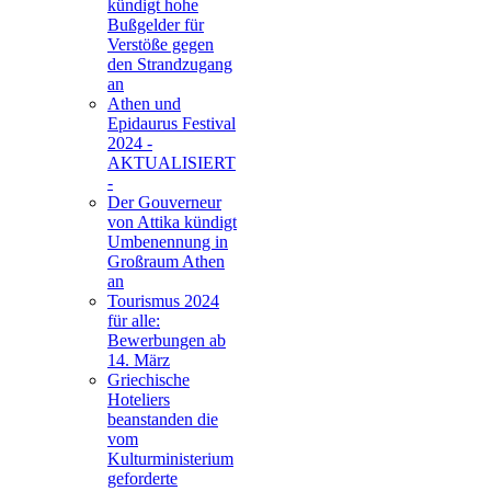
kündigt hohe
Bußgelder für
Verstöße gegen
den Strandzugang
an
Athen und
Epidaurus Festival
2024 -
AKTUALISIERT
-
Der Gouverneur
von Attika kündigt
Umbenennung in
Großraum Athen
an
Tourismus 2024
für alle:
Bewerbungen ab
14. März
Griechische
Hoteliers
beanstanden die
vom
Kulturministerium
geforderte