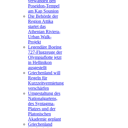
verwandelt den
Poseidon-Tempel
am Kap Sounion
Die Behörde der
Region Attika
startet das
Athenian Riviera-
Urban Walk-
Projekt
Legendäre Boeing
727-Flugzeuge der
Olympiaflotte jetzt
in Hellinikon
ausgestellt
Griechenland will
Regeln für
Kurzzeitvermietung
verschärfen
Umgestaltung des
Nationalgartens,
des Syntagma-
Platzes und der
Platonischen
Akademie geplant
Griechenland