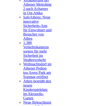
Verlängerung der
Athener Metrolinie
2 nach Acharnes
in Ost-Attika
SafeAthens: Neue
innovative
Sicherheits-App
für Einwohner und
Besucher von
Athen
1.388
Verkehrskameras
sorgen für mehr
Sicherheit im
Straßenverkehr
Weihnachtsdorf im
Athener Pedion
tou Areos Park am
Sonntag eröffnet
Athen begrüßt den
neuen
Kinderspielplatz
im Akropolis-
Garten
Neue Beleuchtung