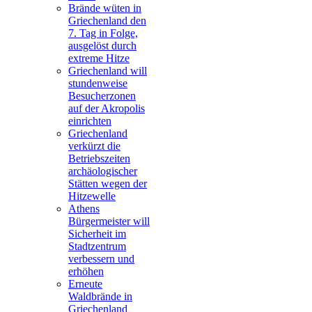
Brände wüten in
Griechenland den
7. Tag in Folge,
ausgelöst durch
extreme Hitze
Griechenland will
stundenweise
Besucherzonen
auf der Akropolis
einrichten
Griechenland
verkürzt die
Betriebszeiten
archäologischer
Stätten wegen der
Hitzewelle
Athens
Bürgermeister will
Sicherheit im
Stadtzentrum
verbessern und
erhöhen
Erneute
Waldbrände in
Griechenland