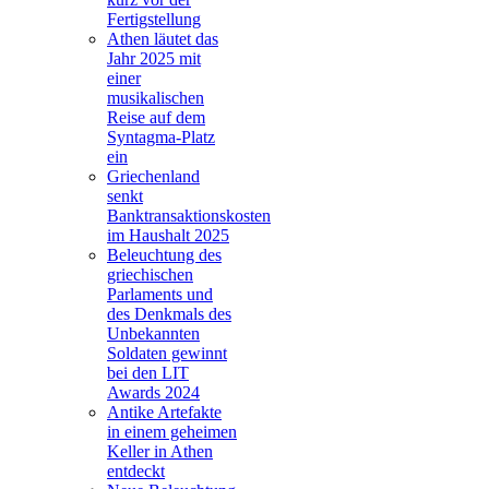
Fertigstellung
Athen läutet das
Jahr 2025 mit
einer
musikalischen
Reise auf dem
Syntagma-Platz
ein
Griechenland
senkt
Banktransaktionskosten
im Haushalt 2025
Beleuchtung des
griechischen
Parlaments und
des Denkmals des
Unbekannten
Soldaten gewinnt
bei den LIT
Awards 2024
Antike Artefakte
in einem geheimen
Keller in Athen
entdeckt