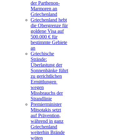
der Parthenon-
Marmoren an
Griechenland
Griechenland hebt
die Obergrenze für
goldene Visa auf
500.000 € für
bestimmte Gebiete
an
Griechische
Strände:
Überlastung der
Sonnenbänke führt
zu gerichtlichen
Ermittlungen
wegen
Missbrauchs der
Strandlinie
Premierminister
Mitsotakis setzt
auf Prävention,
während in ganz
Griechenland
weiterhin Brände
wüten