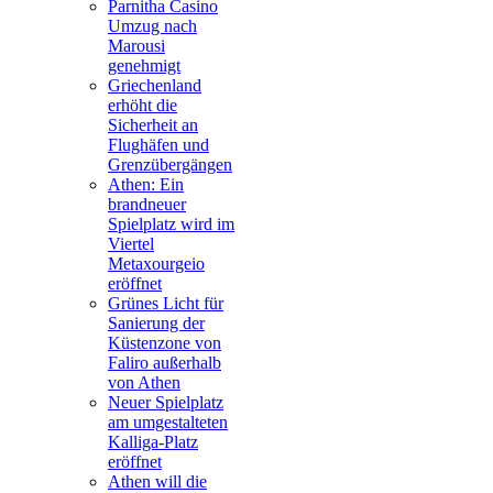
Parnitha Casino
Umzug nach
Marousi
genehmigt
Griechenland
erhöht die
Sicherheit an
Flughäfen und
Grenzübergängen
Athen: Ein
brandneuer
Spielplatz wird im
Viertel
Metaxourgeio
eröffnet
Grünes Licht für
Sanierung der
Küstenzone von
Faliro außerhalb
von Athen
Neuer Spielplatz
am umgestalteten
Kalliga-Platz
eröffnet
Athen will die