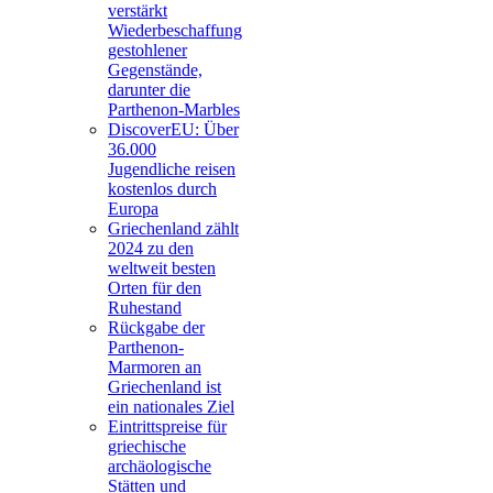
verstärkt
Wiederbeschaffung
gestohlener
Gegenstände,
darunter die
Parthenon-Marbles
DiscoverEU: Über
36.000
Jugendliche reisen
kostenlos durch
Europa
Griechenland zählt
2024 zu den
weltweit besten
Orten für den
Ruhestand
Rückgabe der
Parthenon-
Marmoren an
Griechenland ist
ein nationales Ziel
Eintrittspreise für
griechische
archäologische
Stätten und