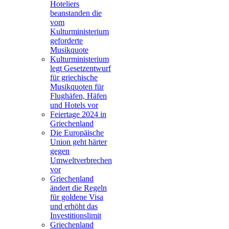
Hoteliers
beanstanden die
vom
Kulturministerium
geforderte
Musikquote
Kulturministerium
legt Gesetzentwurf
für griechische
Musikquoten für
Flughäfen, Häfen
und Hotels vor
Feiertage 2024 in
Griechenland
Die Europäische
Union geht härter
gegen
Umweltverbrechen
vor
Griechenland
ändert die Regeln
für goldene Visa
und erhöht das
Investitionslimit
Griechenland