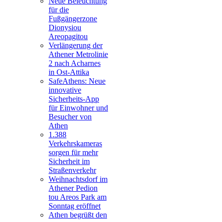
Neue Beleuchtung
für die
Fußgängerzone
Dionysiou
Areopagitou
Verlängerung der
Athener Metrolinie
2 nach Acharnes
in Ost-Attika
SafeAthens: Neue
innovative
Sicherheits-App
für Einwohner und
Besucher von
Athen
1.388
Verkehrskameras
sorgen für mehr
Sicherheit im
Straßenverkehr
Weihnachtsdorf im
Athener Pedion
tou Areos Park am
Sonntag eröffnet
Athen begrüßt den