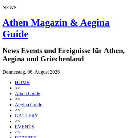
NEWS
Athen Magazin & Aegina
Guide
News Events und Ereignisse für Athen,
Aegina und Griechenland
Donnerstag, 06. August 2026
HOME
<>
Athen Guide
<>
Aegina Guide
<>
GALLERY
<>
EVENTS
<>
REZEPTE