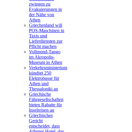
zwingen zu
Evakuierungen in
der Nähe von
Athen
Griechenland will
POS-Maschinen in
Taxis und
Lieferdiensten zur
Pflicht machen
Vollmond-Tango
im Akropolis-
Museum in Athen
Verkehrsministerium
kündigt 250
Elektrobusse für
Athen und
Thessaloniki an
Griechische
Fährgesellschaften
bieten Rabatte für
Inselreisen an
Griechisches
Gericht
entscheidet, dass
Athener Hotel, das