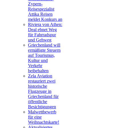
Zypern-
Reisespezialist
Attika Reisen
meldet Konkurs an
Riviera von Athen:
Deal ebnet Weg
für Fahrradspur
und Gehweg
Griechenland will
ermäßigte Steuern
auf Tourismus,
Kultur und
Verkehr
beibehalten
Zela Aviation
restauriert zwei
historische
Flugzeuge in
Griechenland für
öffentliche
Besichtigungen
Malwettbewerb
für eine
Weihnachtskarte!
Aktualisiertes