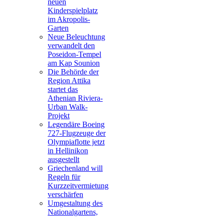
neuen
Kinderspielplatz
im Akropolis-
Garten
Neue Beleuchtung
verwandelt den
Poseidon-Tempel
am Kap Sounion
Die Behörde der
Region Attika
startet das
Athenian Riviera-
Urban Walk-
Projekt
Legendäre Boeing
727-Flugzeuge der
Olympiaflotte jetzt
in Hellinikon
ausgestellt
Griechenland will
Regeln für
Kurzzeitvermietung
verschärfen
Umgestaltung des
Nationalgartens,