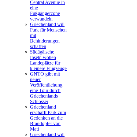
Central Avenue in
eine
Fußgängerzone
verwandeln
Griechenland will
Park für Menschen
mit
Behinderungen
schaffen
Südägäische
Inseln wollen
Landeplätze für
kleinere Flugzeuge
GNTO gibt mit
neuer
Veröffentlichung
eine Tour durch
Griechenlands
Schlösser
Griechenland
erschafft Park zum
Gedenken an die
Brandopfer von
Mati
Griechenland will