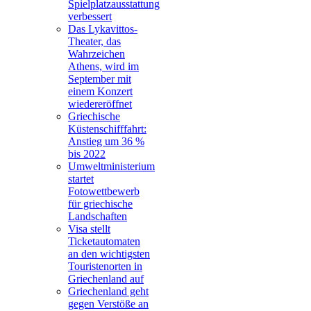
Spielplatzausstattung
verbessert
Das Lykavittos-
Theater, das
Wahrzeichen
Athens, wird im
September mit
einem Konzert
wiedereröffnet
Griechische
Küstenschifffahrt:
Anstieg um 36 %
bis 2022
Umweltministerium
startet
Fotowettbewerb
für griechische
Landschaften
Visa stellt
Ticketautomaten
an den wichtigsten
Touristenorten in
Griechenland auf
Griechenland geht
gegen Verstöße an