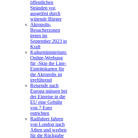
öffentlichen
Stränden vor,
ausgelöst durch
wütende Bürger
Akropolis-
Besucherzonen
treten im
September 2023 in
Kraft
Kulturministerium:
Online-Werbung
für -Skip the Line-
Eintrittskarten für
die Akropolis ist
irreführend
Reisende nach
Europa müssen bei
der Einreise in die
EU eine Gebühr
von 7 Euro
entrichten
Radfahrer fahren
von London nach
Athen und werben
für die Rückgabe