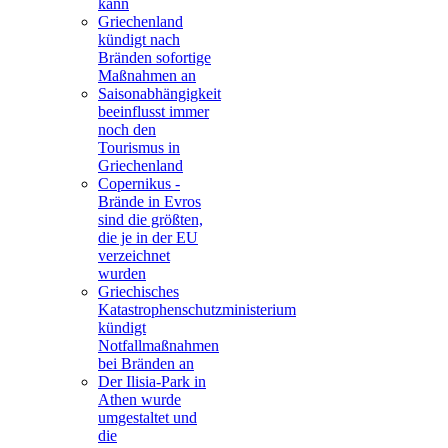
kann
Griechenland
kündigt nach
Bränden sofortige
Maßnahmen an
Saisonabhängigkeit
beeinflusst immer
noch den
Tourismus in
Griechenland
Copernikus -
Brände in Evros
sind die größten,
die je in der EU
verzeichnet
wurden
Griechisches
Katastrophenschutzministerium
kündigt
Notfallmaßnahmen
bei Bränden an
Der Ilisia-Park in
Athen wurde
umgestaltet und
die