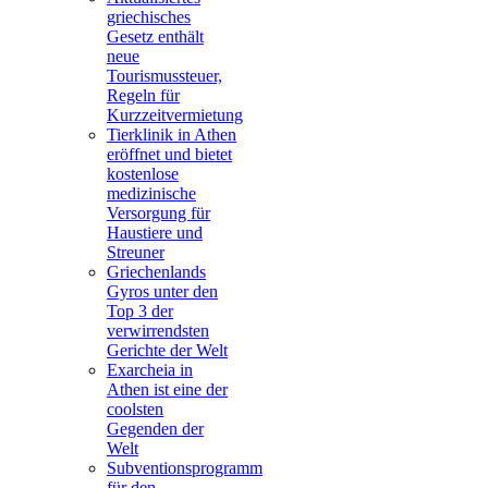
griechisches
Gesetz enthält
neue
Tourismussteuer,
Regeln für
Kurzzeitvermietung
Tierklinik in Athen
eröffnet und bietet
kostenlose
medizinische
Versorgung für
Haustiere und
Streuner
Griechenlands
Gyros unter den
Top 3 der
verwirrendsten
Gerichte der Welt
Exarcheia in
Athen ist eine der
coolsten
Gegenden der
Welt
Subventionsprogramm
für den