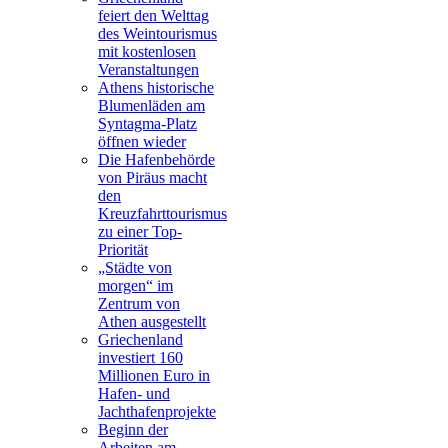
feiert den Welttag
des Weintourismus
mit kostenlosen
Veranstaltungen
Athens historische
Blumenläden am
Syntagma-Platz
öffnen wieder
Die Hafenbehörde
von Piräus macht
den
Kreuzfahrttourismus
zu einer Top-
Priorität
„Städte von
morgen“ im
Zentrum von
Athen ausgestellt
Griechenland
investiert 160
Millionen Euro in
Hafen- und
Jachthafenprojekte
Beginn der
Arbeiten am