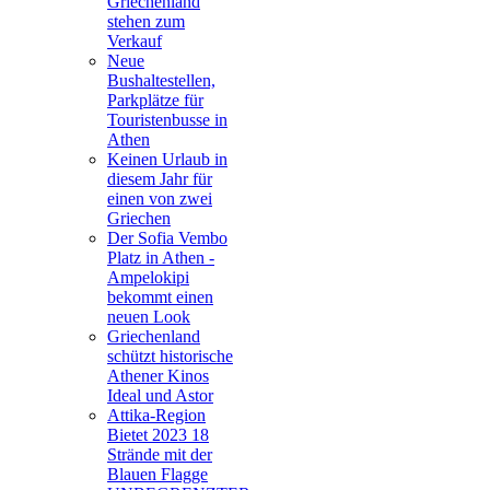
Griechenland
stehen zum
Verkauf
Neue
Bushaltestellen,
Parkplätze für
Touristenbusse in
Athen
Keinen Urlaub in
diesem Jahr für
einen von zwei
Griechen
Der Sofia Vembo
Platz in Athen -
Ampelokipi
bekommt einen
neuen Look
Griechenland
schützt historische
Athener Kinos
Ideal und Astor
Attika-Region
Bietet 2023 18
Strände mit der
Blauen Flagge