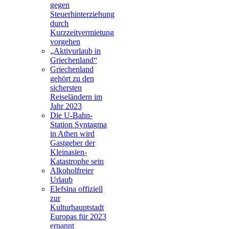
gegen
Steuerhinterziehung
durch
Kurzzeitvermietung
vorgehen
„Aktivurlaub in
Griechenland“
Griechenland
gehört zu den
sichersten
Reiseländern im
Jahr 2023
Die U-Bahn-
Station Syntagma
in Athen wird
Gastgeber der
Kleinasien-
Katastrophe sein
Alkoholfreier
Urlaub
Elefsina offiziell
zur
Kulturhauptstadt
Europas für 2023
ernannt