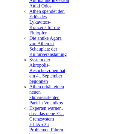
Autobahnkonzession
Attiki Odos
Athen spendet den
Erlös des
Lykavittos-
Konzerts für die
Flutopfer
Die antike Agora
von Athen ist
Schauplatz der
Kulturveranstaltung
System der
Akropolis-
Besucherzonen hat
am 4.. September
begonnen
Athen erhält einen
neuen
klimaresistenten
Park in Votanikos
Experten warnen,
dass das neue EU-
Grenzsystem
ETIAS zu
Problemen führen