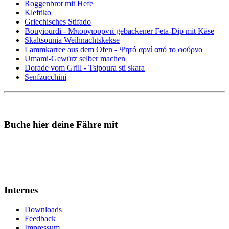
Roggenbrot mit Hefe
Kleftiko
Griechisches Stifado
Bouyiourdi - Μπουγιουρντί gebackener Feta-Dip mit Käse
Skaltsounia Weihnachtskekse
Lammkarree aus dem Ofen - Ψητό αρνί από το φούρνο
Umami-Gewürz selber machen
Dorade vom Grill - Tsipoura sti skara
Senfzucchini
Buche hier deine Fähre mit
Internes
Downloads
Feedback
Impressum