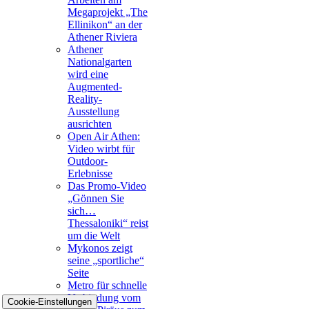
Megaprojekt „The
Ellinikon“ an der
Athener Riviera
Athener
Nationalgarten
wird eine
Augmented-
Reality-
Ausstellung
ausrichten
Open Air Athen:
Video wirbt für
Outdoor-
Erlebnisse
Das Promo-Video
„Gönnen Sie
sich…
Thessaloniki“ reist
um die Welt
Mykonos zeigt
seine „sportliche“
Seite
Metro für schnelle
Verbindung vom
Cookie-Einstellungen