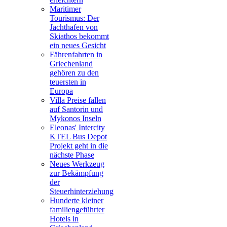
Maritimer
Tourismus: Der
Jachthafen von
Skiathos bekommt
ein neues Gesicht
Fährenfahrten in
Griechenland
gehören zu den
teuersten in
Europa
Villa Preise fallen
auf Santorin und
Mykonos Inseln
Eleonas' Intercity
KTEL Bus Depot
Projekt geht in die
nächste Phase
Neues Werkzeug
zur Bekämpfung
der
Steuerhinterziehung
Hunderte kleiner
familiengeführter
Hotels in