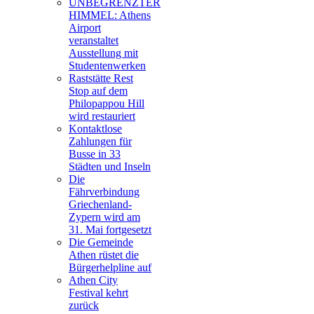
UNBEGRENZTER
HIMMEL: Athens
Airport
veranstaltet
Ausstellung mit
Studentenwerken
Raststätte Rest
Stop auf dem
Philopappou Hill
wird restauriert
Kontaktlose
Zahlungen für
Busse in 33
Städten und Inseln
Die
Fährverbindung
Griechenland-
Zypern wird am
31. Mai fortgesetzt
Die Gemeinde
Athen rüstet die
Bürgerhelpline auf
Athen City
Festival kehrt
zurück