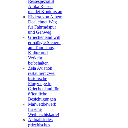
Reisespezialist
Attika Reisen
meldet Konkurs an
Riviera von Athen:
Deal ebnet Weg
für Fahrradspur
und Gehweg
Griechenland will
ermäßigte Steuern
auf Tourismus,
Kultur und
Verkehr
beibehalten
Zela Aviation
restauriert zwei
historische
Flugzeuge in
Griechenland für
öffentliche
Besichtigungen
Malwettbewerb
für eine
Weihnachtskarte!
Aktualisiertes
griechisches