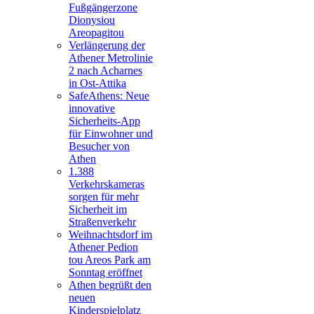
Fußgängerzone
Dionysiou
Areopagitou
Verlängerung der
Athener Metrolinie
2 nach Acharnes
in Ost-Attika
SafeAthens: Neue
innovative
Sicherheits-App
für Einwohner und
Besucher von
Athen
1.388
Verkehrskameras
sorgen für mehr
Sicherheit im
Straßenverkehr
Weihnachtsdorf im
Athener Pedion
tou Areos Park am
Sonntag eröffnet
Athen begrüßt den
neuen
Kinderspielplatz