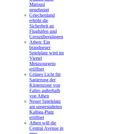
Marousi
genehmigt
Griechenland
erhöht die
Sicherheit an
Flughäfen und
Grenzübergängen
Athen: Ein
brandneuer
Spielplatz wird im
Viertel
Metaxourgeio
eröffnet
Grünes Licht für
Sanierung der
Küstenzone von
Faliro außerhalb
von Athen
Neuer Spielplatz
am umgestalteten
Kalliga-Platz
eröffnet
Athen will die
Central Avenue in
eine