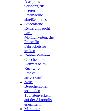
Akropolis
versperrt, die
oberen
Stockwerke
abreißen muss
Griechische
Regierung sucht
nach
Möglichkeiten, die
Preise für
Fährtickets zu
senken
Robbie Williams
Griechenland-
Konzert beim
Rockwave
Festival
ausverkauft
Neue
Besucherzonen
sollen den
Touristenverkehr
auf der Akropolis
erleichtern
Maritimer