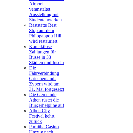
Airport
veranstaltet
Ausstellung mit
Studentenwerken
Raststätte Rest
Stop auf dem
Philopappou Hill
wird restauriert
Kontaktlose
Zahlungen für
Busse in 33
Städten und Inseln
Die
Fährverbindung
Griechenland-
Zypern wird am
31. Mai fortgesetzt
Die Gemeinde
Athen rüstet die
Bürgerhelpline auf
Athen City
Festival kehrt
zurück
Parnitha Casino
Umzug nach