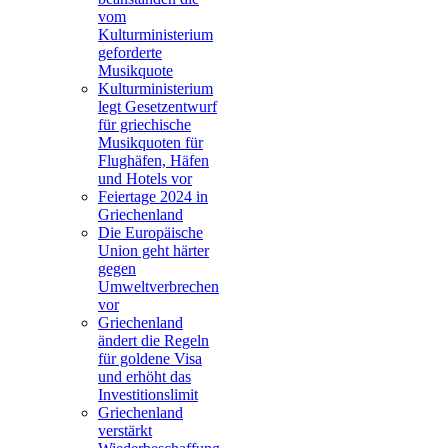
vom
Kulturministerium
geforderte
Musikquote
Kulturministerium
legt Gesetzentwurf
für griechische
Musikquoten für
Flughäfen, Häfen
und Hotels vor
Feiertage 2024 in
Griechenland
Die Europäische
Union geht härter
gegen
Umweltverbrechen
vor
Griechenland
ändert die Regeln
für goldene Visa
und erhöht das
Investitionslimit
Griechenland
verstärkt