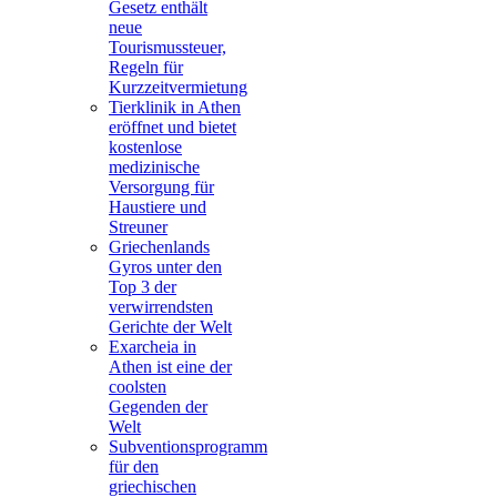
Gesetz enthält
neue
Tourismussteuer,
Regeln für
Kurzzeitvermietung
Tierklinik in Athen
eröffnet und bietet
kostenlose
medizinische
Versorgung für
Haustiere und
Streuner
Griechenlands
Gyros unter den
Top 3 der
verwirrendsten
Gerichte der Welt
Exarcheia in
Athen ist eine der
coolsten
Gegenden der
Welt
Subventionsprogramm
für den
griechischen