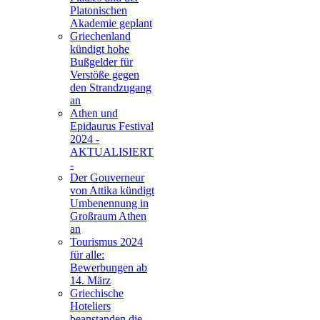
Platonischen
Akademie geplant
Griechenland
kündigt hohe
Bußgelder für
Verstöße gegen
den Strandzugang
an
Athen und
Epidaurus Festival
2024 -
AKTUALISIERT
-
Der Gouverneur
von Attika kündigt
Umbenennung in
Großraum Athen
an
Tourismus 2024
für alle:
Bewerbungen ab
14. März
Griechische
Hoteliers
beanstanden die