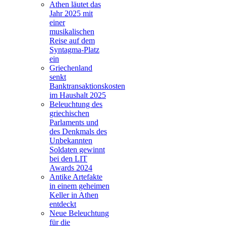
Athen läutet das
Jahr 2025 mit
einer
musikalischen
Reise auf dem
Syntagma-Platz
ein
Griechenland
senkt
Banktransaktionskosten
im Haushalt 2025
Beleuchtung des
griechischen
Parlaments und
des Denkmals des
Unbekannten
Soldaten gewinnt
bei den LIT
Awards 2024
Antike Artefakte
in einem geheimen
Keller in Athen
entdeckt
Neue Beleuchtung
für die