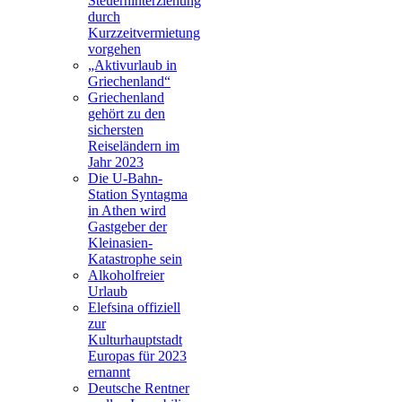
Steuerhinterziehung
durch
Kurzzeitvermietung
vorgehen
„Aktivurlaub in
Griechenland“
Griechenland
gehört zu den
sichersten
Reiseländern im
Jahr 2023
Die U-Bahn-
Station Syntagma
in Athen wird
Gastgeber der
Kleinasien-
Katastrophe sein
Alkoholfreier
Urlaub
Elefsina offiziell
zur
Kulturhauptstadt
Europas für 2023
ernannt
Deutsche Rentner