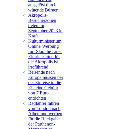
ausgelöst durch
wütende Bürger
Akropolis-
Besucherzonen
treten im
September 2023 in
Kraft
Kulturministerium:
Online-Werbung
für -Skip the Line-
Eintrittskarten für
die Akropolis ist
irreführend
Reisende nach
Europa müssen bei
der Einreise in die
EU eine Gebühr
von 7 Euro
entrichten
Radfahrer fahren
von London nach
Athen und werben
für die Rückgabe
der Parthenon-