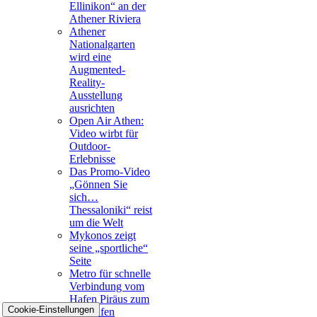
Ellinikon“ an der
Athener Riviera
Athener
Nationalgarten
wird eine
Augmented-
Reality-
Ausstellung
ausrichten
Open Air Athen:
Video wirbt für
Outdoor-
Erlebnisse
Das Promo-Video
„Gönnen Sie
sich…
Thessaloniki“ reist
um die Welt
Mykonos zeigt
seine „sportliche“
Seite
Metro für schnelle
Verbindung vom
Hafen Piräus zum
Cookie-Einstellungen
Flughafen