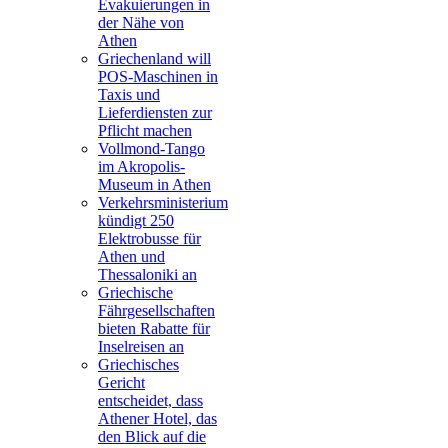
Evakuierungen in
der Nähe von
Athen
Griechenland will
POS-Maschinen in
Taxis und
Lieferdiensten zur
Pflicht machen
Vollmond-Tango
im Akropolis-
Museum in Athen
Verkehrsministerium
kündigt 250
Elektrobusse für
Athen und
Thessaloniki an
Griechische
Fährgesellschaften
bieten Rabatte für
Inselreisen an
Griechisches
Gericht
entscheidet, dass
Athener Hotel, das
den Blick auf die