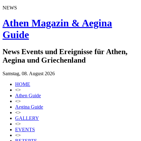
NEWS
Athen Magazin & Aegina
Guide
News Events und Ereignisse für Athen,
Aegina und Griechenland
Samstag, 08. August 2026
HOME
<>
Athen Guide
<>
Aegina Guide
<>
GALLERY
<>
EVENTS
<>
REZEPTE