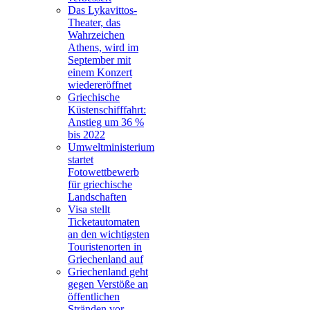
Das Lykavittos-
Theater, das
Wahrzeichen
Athens, wird im
September mit
einem Konzert
wiedereröffnet
Griechische
Küstenschifffahrt:
Anstieg um 36 %
bis 2022
Umweltministerium
startet
Fotowettbewerb
für griechische
Landschaften
Visa stellt
Ticketautomaten
an den wichtigsten
Touristenorten in
Griechenland auf
Griechenland geht
gegen Verstöße an
öffentlichen
Stränden vor,