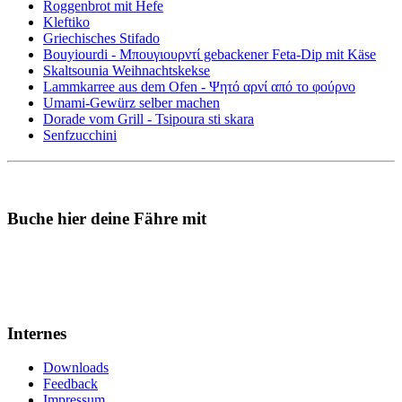
Roggenbrot mit Hefe
Kleftiko
Griechisches Stifado
Bouyiourdi - Μπουγιουρντί gebackener Feta-Dip mit Käse
Skaltsounia Weihnachtskekse
Lammkarree aus dem Ofen - Ψητό αρνί από το φούρνο
Umami-Gewürz selber machen
Dorade vom Grill - Tsipoura sti skara
Senfzucchini
Buche hier deine Fähre mit
Internes
Downloads
Feedback
Impressum