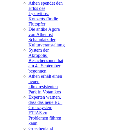
Athen spendet den
Erlös des
Lykavittos-
Konzerts für die
Flutopfer
Die antike Agora
von Athen ist
Schauplatz der
Kulturveranstaltung
System der
Akropolis-
Besucherzonen hat
am 4.. September
begonnen
Athen erhält einen
neuen
klimaresistenten
Park in Votanikos
Experten warnen,
dass das neue EU-
Grenzsystem
ETIAS zu
Problemen führen
kann
Griechenland