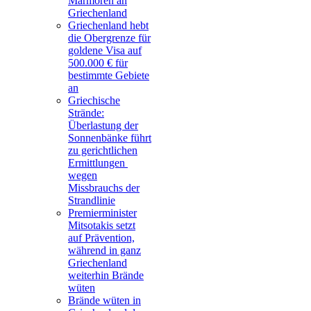
Marmoren an
Griechenland
Griechenland hebt
die Obergrenze für
goldene Visa auf
500.000 € für
bestimmte Gebiete
an
Griechische
Strände:
Überlastung der
Sonnenbänke führt
zu gerichtlichen
Ermittlungen
wegen
Missbrauchs der
Strandlinie
Premierminister
Mitsotakis setzt
auf Prävention,
während in ganz
Griechenland
weiterhin Brände
wüten
Brände wüten in