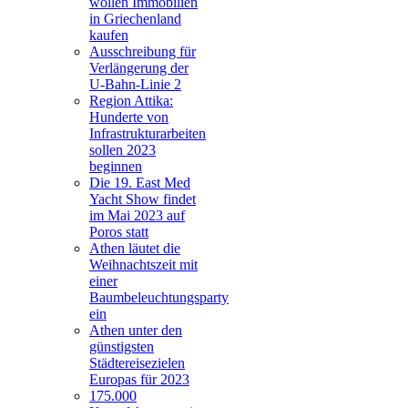
wollen Immobilien
in Griechenland
kaufen
Ausschreibung für
Verlängerung der
U-Bahn-Linie 2
Region Attika:
Hunderte von
Infrastrukturarbeiten
sollen 2023
beginnen
Die 19. East Med
Yacht Show findet
im Mai 2023 auf
Poros statt
Athen läutet die
Weihnachtszeit mit
einer
Baumbeleuchtungsparty
ein
Athen unter den
günstigsten
Städtereisezielen
Europas für 2023
175.000