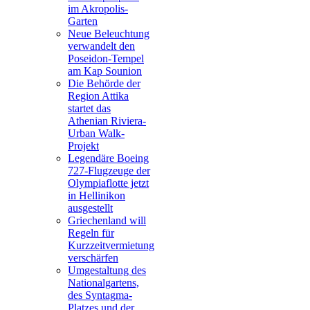
im Akropolis-
Garten
Neue Beleuchtung
verwandelt den
Poseidon-Tempel
am Kap Sounion
Die Behörde der
Region Attika
startet das
Athenian Riviera-
Urban Walk-
Projekt
Legendäre Boeing
727-Flugzeuge der
Olympiaflotte jetzt
in Hellinikon
ausgestellt
Griechenland will
Regeln für
Kurzzeitvermietung
verschärfen
Umgestaltung des
Nationalgartens,
des Syntagma-
Platzes und der