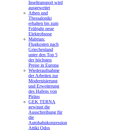
Inseltransport wird
ausgeweitet
Athen und
Thessaloniki
erhalten bis zum
Frühjahr neue
Elektrobusse
Mabrian:
Flugkosten nach
Griechenland
unter den Top 5
der höchsten
Preise in Europa
Wiederaufnahme
der Arbeiten zur
Modernisierung
und Erweiterung
des Hafens von
Piräus
GEK TERNA
gewinnt die
Ausschreibung für
die
Autobahnkonzession
Attiki Odos