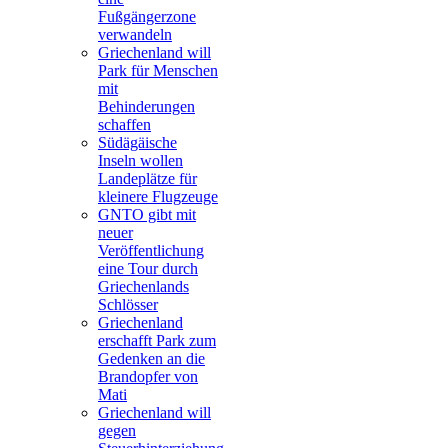
Fußgängerzone
verwandeln
Griechenland will
Park für Menschen
mit
Behinderungen
schaffen
Südägäische
Inseln wollen
Landeplätze für
kleinere Flugzeuge
GNTO gibt mit
neuer
Veröffentlichung
eine Tour durch
Griechenlands
Schlösser
Griechenland
erschafft Park zum
Gedenken an die
Brandopfer von
Mati
Griechenland will
gegen