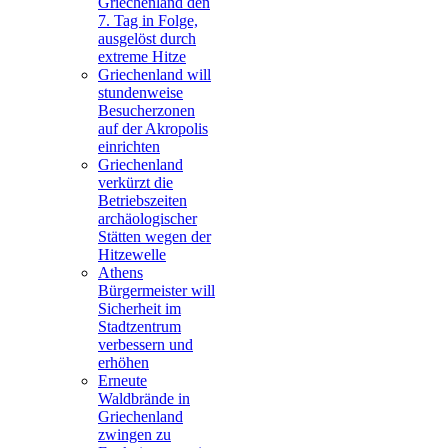
Griechenland den
7. Tag in Folge,
ausgelöst durch
extreme Hitze
Griechenland will
stundenweise
Besucherzonen
auf der Akropolis
einrichten
Griechenland
verkürzt die
Betriebszeiten
archäologischer
Stätten wegen der
Hitzewelle
Athens
Bürgermeister will
Sicherheit im
Stadtzentrum
verbessern und
erhöhen
Erneute
Waldbrände in
Griechenland
zwingen zu