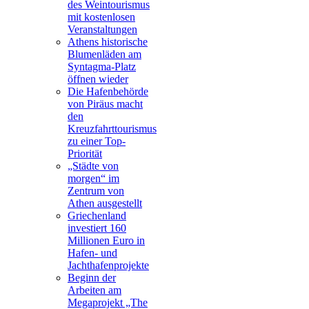
des Weintourismus
mit kostenlosen
Veranstaltungen
Athens historische
Blumenläden am
Syntagma-Platz
öffnen wieder
Die Hafenbehörde
von Piräus macht
den
Kreuzfahrttourismus
zu einer Top-
Priorität
„Städte von
morgen“ im
Zentrum von
Athen ausgestellt
Griechenland
investiert 160
Millionen Euro in
Hafen- und
Jachthafenprojekte
Beginn der
Arbeiten am
Megaprojekt „The