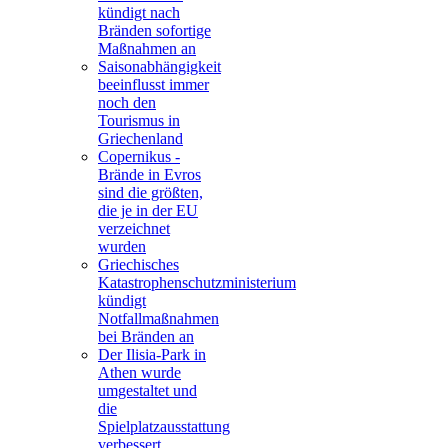
kündigt nach
Bränden sofortige
Maßnahmen an
Saisonabhängigkeit
beeinflusst immer
noch den
Tourismus in
Griechenland
Copernikus -
Brände in Evros
sind die größten,
die je in der EU
verzeichnet
wurden
Griechisches
Katastrophenschutzministerium
kündigt
Notfallmaßnahmen
bei Bränden an
Der Ilisia-Park in
Athen wurde
umgestaltet und
die
Spielplatzausstattung
verbessert