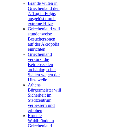
Brände wüten in
Griechenland den
7. Tag in Folge,
ausgelöst durch
extreme Hitze
Griechenland will
stundenweise
Besucherzonen
auf der Akropolis
einrichten
Griechenland
verkürzt die
Betriebszeiten
archäologischer
Stätten wegen der
Hitzewelle
Athens
Bürgermeister will
Sicherheit im
Stadtzentrum
verbessern und
erhöhen
Erneute
Waldbrände in
Griechenland