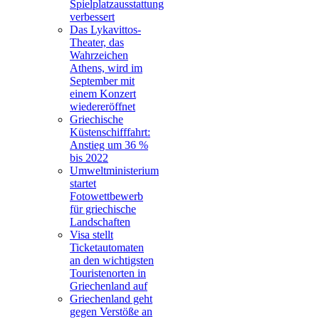
Spielplatzausstattung
verbessert
Das Lykavittos-
Theater, das
Wahrzeichen
Athens, wird im
September mit
einem Konzert
wiedereröffnet
Griechische
Küstenschifffahrt:
Anstieg um 36 %
bis 2022
Umweltministerium
startet
Fotowettbewerb
für griechische
Landschaften
Visa stellt
Ticketautomaten
an den wichtigsten
Touristenorten in
Griechenland auf
Griechenland geht
gegen Verstöße an