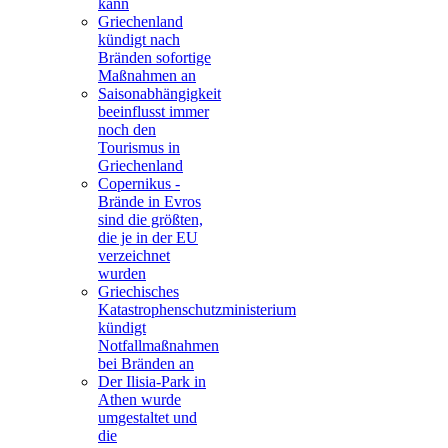
kann
Griechenland
kündigt nach
Bränden sofortige
Maßnahmen an
Saisonabhängigkeit
beeinflusst immer
noch den
Tourismus in
Griechenland
Copernikus -
Brände in Evros
sind die größten,
die je in der EU
verzeichnet
wurden
Griechisches
Katastrophenschutzministerium
kündigt
Notfallmaßnahmen
bei Bränden an
Der Ilisia-Park in
Athen wurde
umgestaltet und
die