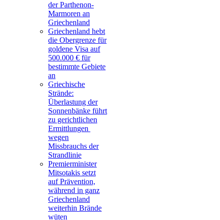
der Parthenon-
Marmoren an
Griechenland
Griechenland hebt
die Obergrenze für
goldene Visa auf
500.000 € für
bestimmte Gebiete
an
Griechische
Strände:
Überlastung der
Sonnenbänke führt
zu gerichtlichen
Ermittlungen
wegen
Missbrauchs der
Strandlinie
Premierminister
Mitsotakis setzt
auf Prävention,
während in ganz
Griechenland
weiterhin Brände
wüten