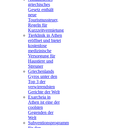
griechisches
Gesetz enthält
neue
Tourismussteuer,
Regeln für
Kurzzeitvermietung
Tierklinik in Athen
eröffnet und bietet
kostenlose
medizinische
Versorgung für
Haustiere und
Streuner
Griechenlands
Gyros unter den
Top 3 der
verwirrendsten
Gerichte der Welt
Exarcheia in
Athen ist eine der
coolsten
Gegenden der
Welt
Subventionsprogramm
für den