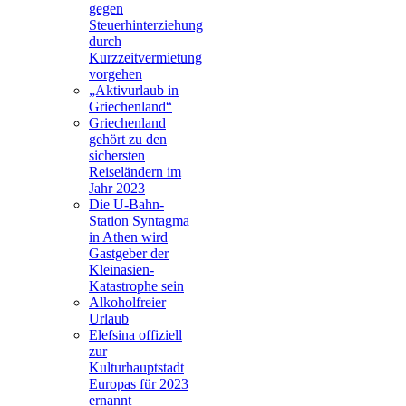
gegen
Steuerhinterziehung
durch
Kurzzeitvermietung
vorgehen
„Aktivurlaub in
Griechenland“
Griechenland
gehört zu den
sichersten
Reiseländern im
Jahr 2023
Die U-Bahn-
Station Syntagma
in Athen wird
Gastgeber der
Kleinasien-
Katastrophe sein
Alkoholfreier
Urlaub
Elefsina offiziell
zur
Kulturhauptstadt
Europas für 2023
ernannt