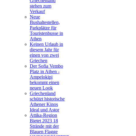
Griechenland
stehen zum
Verkauf
Neue
Bushaltestellen,
Parkplätze für
Touristenbusse in
Athen
Keinen Urlaub in
diesem Jahr für
einen von zwei
Griechen
Der Sofia Vembo
Platz in Athen -
Ampelokipi
bekommt einen
neuen Look
Griechenland
schützt historische
Athener Kinos
Ideal und Astor
Attika-Region
Bietet 2023 18
Strände mit der
Blauen Flagge