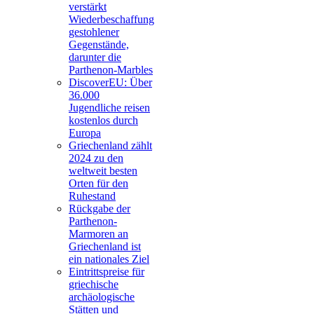
verstärkt
Wiederbeschaffung
gestohlener
Gegenstände,
darunter die
Parthenon-Marbles
DiscoverEU: Über
36.000
Jugendliche reisen
kostenlos durch
Europa
Griechenland zählt
2024 zu den
weltweit besten
Orten für den
Ruhestand
Rückgabe der
Parthenon-
Marmoren an
Griechenland ist
ein nationales Ziel
Eintrittspreise für
griechische
archäologische
Stätten und