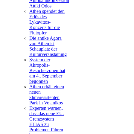
Autobahnkonzession
Attiki Odos
Athen spendet den
Erlös des
Lykavittos-
Konzerts für die
Flutopfer
Die antike Agora
von Athen ist
Schauplatz der
Kulturveranstaltung
System der
Akropolis-
Besucherzonen hat
am 4.. September
begonnen
Athen erhält einen
neuen
klimaresistenten
Park in Votanikos
Experten warnen,
dass das neue EU-
Grenzsystem
ETIAS zu
Problemen führen