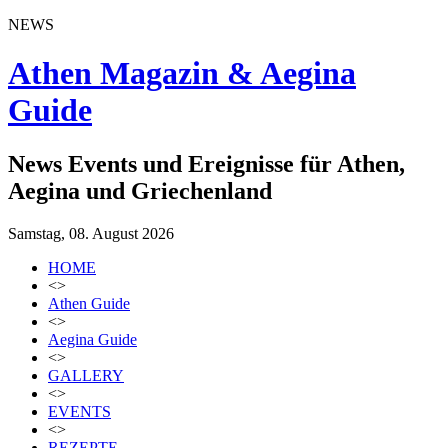
NEWS
Athen Magazin & Aegina
Guide
News Events und Ereignisse für Athen,
Aegina und Griechenland
Samstag, 08. August 2026
HOME
<>
Athen Guide
<>
Aegina Guide
<>
GALLERY
<>
EVENTS
<>
REZEPTE