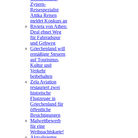
Zypern-
Reisespezialist
Attika Reisen
meldet Konkurs an
Riviera von Athen:
Deal ebnet Weg
für Fahrradspur
und Gehweg
Griechenland will
ermäßigte Steuern
auf Tourismus,
Kultur und
Verkehr
beibehalten
Zela Aviation
restauriert zwei
historische
Flugzeuge in
Griechenland für
öffentliche
Besichtigungen
Malwettbewerb
für eine
Weihnachtskarte!
Aktualisiertes