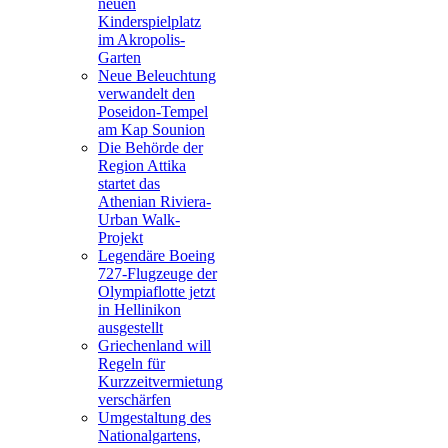
neuen
Kinderspielplatz
im Akropolis-
Garten
Neue Beleuchtung
verwandelt den
Poseidon-Tempel
am Kap Sounion
Die Behörde der
Region Attika
startet das
Athenian Riviera-
Urban Walk-
Projekt
Legendäre Boeing
727-Flugzeuge der
Olympiaflotte jetzt
in Hellinikon
ausgestellt
Griechenland will
Regeln für
Kurzzeitvermietung
verschärfen
Umgestaltung des
Nationalgartens,