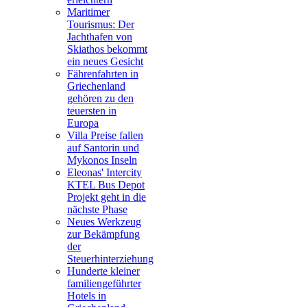
Maritimer
Tourismus: Der
Jachthafen von
Skiathos bekommt
ein neues Gesicht
Fährenfahrten in
Griechenland
gehören zu den
teuersten in
Europa
Villa Preise fallen
auf Santorin und
Mykonos Inseln
Eleonas' Intercity
KTEL Bus Depot
Projekt geht in die
nächste Phase
Neues Werkzeug
zur Bekämpfung
der
Steuerhinterziehung
Hunderte kleiner
familiengeführter
Hotels in