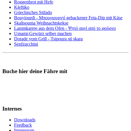
Roggenbrot mit Hefe
Kleftiko
Griechisches Stifado
Bouyiourdi - Μπουγιουρντί gebackener Feta-Dip mit Käse
Skaltsounia Weihnachtskekse
Lammkarree aus dem Ofen - Ψητό αρνί από το φούρνο
Umami-Gewürz selber machen
Dorade vom Grill - Tsipoura sti skara
Senfzucchini
Buche hier deine Fähre mit
Internes
Downloads
Feedback
Impressum