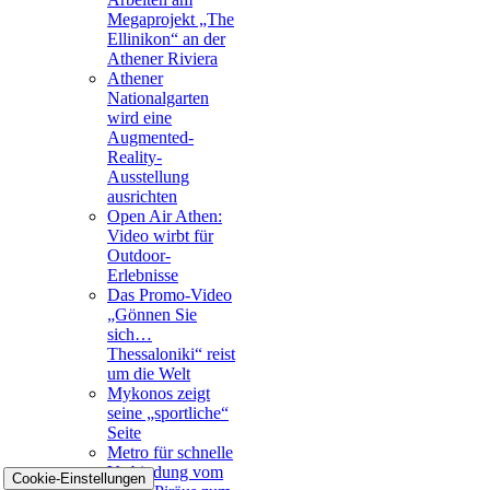
Megaprojekt „The
Ellinikon“ an der
Athener Riviera
Athener
Nationalgarten
wird eine
Augmented-
Reality-
Ausstellung
ausrichten
Open Air Athen:
Video wirbt für
Outdoor-
Erlebnisse
Das Promo-Video
„Gönnen Sie
sich…
Thessaloniki“ reist
um die Welt
Mykonos zeigt
seine „sportliche“
Seite
Metro für schnelle
Verbindung vom
Cookie-Einstellungen