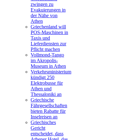
zwingen zu
Evakuierungen in
der Nähe von
Athen
Griechenland will
POS-Maschinen in
Taxis und
Lieferdiensten zur
Pflicht machen
Vollmond-Tango
im Akropolis-
Museum in Athen
Verkehrsministerium
kündigt 250
Elektrobusse für
Athen und
Thessaloniki an
Griechische
Fährgesellschaften
bieten Rabatte für
Inselreisen an
Griechisches
Gericht
entscheidet, dass
Athener Hotel, das