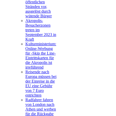
öffentlichen
Stränden vor,
ausgelöst durch
wütende Bürger
Akropolis-
Besucherzonen
treten im
September 2023 in
Kraft
Kulturministerium:
Online-Werbung
für -Skip the Line-
Eintrittskarten für
die Akropolis ist
irreführend
Reisende nach
Europa müssen bei
der Einreise in die
EU eine Gebühr
von 7 Euro
entrichten
Radfahrer fahren
von London nach
Athen und werben
für die Rückgabe