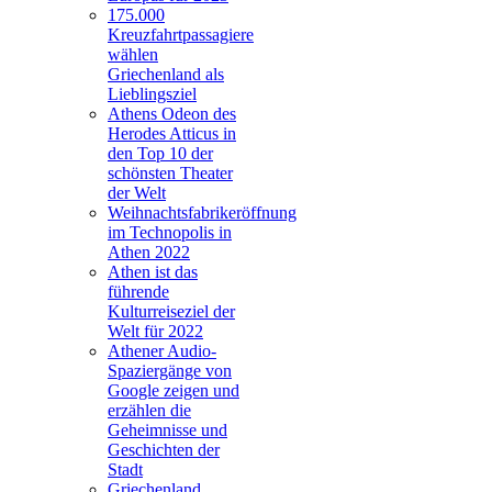
175.000
Kreuzfahrtpassagiere
wählen
Griechenland als
Lieblingsziel
Athens Odeon des
Herodes Atticus in
den Top 10 der
schönsten Theater
der Welt
Weihnachtsfabrikeröffnung
im Technopolis in
Athen 2022
Athen ist das
führende
Kulturreiseziel der
Welt für 2022
Athener Audio-
Spaziergänge von
Google zeigen und
erzählen die
Geheimnisse und
Geschichten der
Stadt
Griechenland