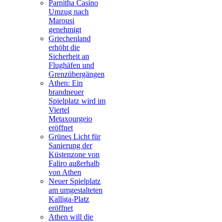
Parnitha Casino
Umzug nach
Marousi
genehmigt
Griechenland
erhöht die
Sicherheit an
Flughäfen und
Grenzübergängen
Athen: Ein
brandneuer
Spielplatz wird im
Viertel
Metaxourgeio
eröffnet
Grünes Licht für
Sanierung der
Küstenzone von
Faliro außerhalb
von Athen
Neuer Spielplatz
am umgestalteten
Kalliga-Platz
eröffnet
Athen will die