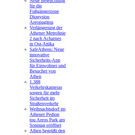
Neue Beleuchtung
für die
Fußgängerzone
Dionysiou
Areopagitou
Verlängerung der
Athener Metrolinie
2 nach Acharnes
in Ost-Attika
SafeAthens: Neue
innovative
Sicherheits-App
für Einwohner und
Besucher von
Athen
1.388
Verkehrskameras
sorgen für mehr
Sicherheit im
Straßenverkehr
Weihnachtsdorf im
Athener Pedion
tou Areos Park am
Sonntag eröffnet
Athen begrüßt den