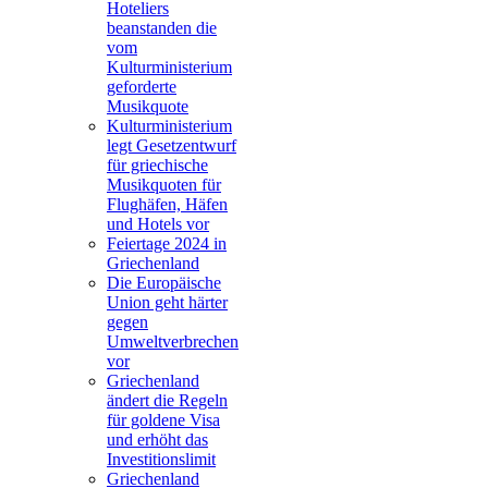
Hoteliers
beanstanden die
vom
Kulturministerium
geforderte
Musikquote
Kulturministerium
legt Gesetzentwurf
für griechische
Musikquoten für
Flughäfen, Häfen
und Hotels vor
Feiertage 2024 in
Griechenland
Die Europäische
Union geht härter
gegen
Umweltverbrechen
vor
Griechenland
ändert die Regeln
für goldene Visa
und erhöht das
Investitionslimit
Griechenland