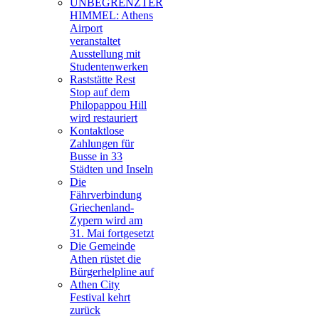
UNBEGRENZTER
HIMMEL: Athens
Airport
veranstaltet
Ausstellung mit
Studentenwerken
Raststätte Rest
Stop auf dem
Philopappou Hill
wird restauriert
Kontaktlose
Zahlungen für
Busse in 33
Städten und Inseln
Die
Fährverbindung
Griechenland-
Zypern wird am
31. Mai fortgesetzt
Die Gemeinde
Athen rüstet die
Bürgerhelpline auf
Athen City
Festival kehrt
zurück