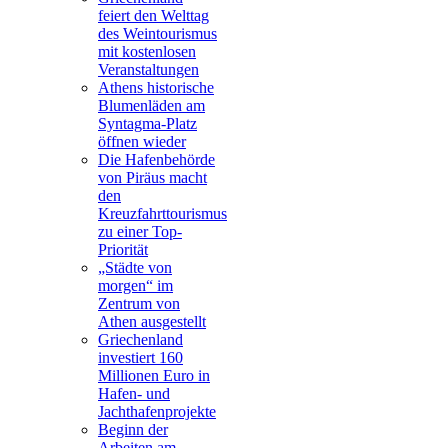
feiert den Welttag
des Weintourismus
mit kostenlosen
Veranstaltungen
Athens historische
Blumenläden am
Syntagma-Platz
öffnen wieder
Die Hafenbehörde
von Piräus macht
den
Kreuzfahrttourismus
zu einer Top-
Priorität
„Städte von
morgen“ im
Zentrum von
Athen ausgestellt
Griechenland
investiert 160
Millionen Euro in
Hafen- und
Jachthafenprojekte
Beginn der
Arbeiten am