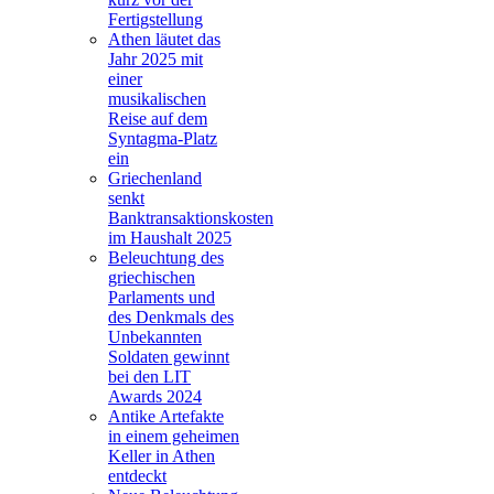
Fertigstellung
Athen läutet das
Jahr 2025 mit
einer
musikalischen
Reise auf dem
Syntagma-Platz
ein
Griechenland
senkt
Banktransaktionskosten
im Haushalt 2025
Beleuchtung des
griechischen
Parlaments und
des Denkmals des
Unbekannten
Soldaten gewinnt
bei den LIT
Awards 2024
Antike Artefakte
in einem geheimen
Keller in Athen
entdeckt