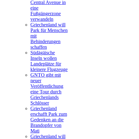
Central Avenue in
eine
Fußgängerzone
verwandeln
Griechenland will
Park für Menschen
mit
Behinderungen
schaffen
Südägäische
Inseln wollen
Landeplätze für
kleinere Flugzeuge
GNTO gibt mit
neuer
Veröffentlichung
eine Tour durch
Griechenlands
Schlösser
Griechenland
erschafft Park zum
Gedenken an die
Brandopfer von
Mati
Griechenland will