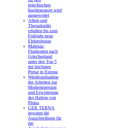
griechischen
Inseltransport wird
ausgeweitet
Athen und
Thessaloniki
erhalten bis zum
Frühjahr neue
Elektrobusse
Mabrian:
Flugkosten nach
Griechenland
unter den Top 5
der höchsten
Preise in Europa
Wiederaufnahme
der Arbeiten zur
Modernisierung
und Erweiterung
des Hafens von
Piräus
GEK TERNA
gewinnt die
Ausschreibung für
die