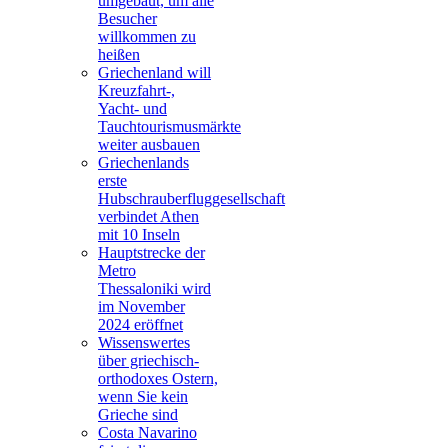
umgebaut, um alle
Besucher
willkommen zu
heißen
Griechenland will
Kreuzfahrt-,
Yacht- und
Tauchtourismusmärkte
weiter ausbauen
Griechenlands
erste
Hubschrauberfluggesellschaft
verbindet Athen
mit 10 Inseln
Hauptstrecke der
Metro
Thessaloniki wird
im November
2024 eröffnet
Wissenswertes
über griechisch-
orthodoxes Ostern,
wenn Sie kein
Grieche sind
Costa Navarino