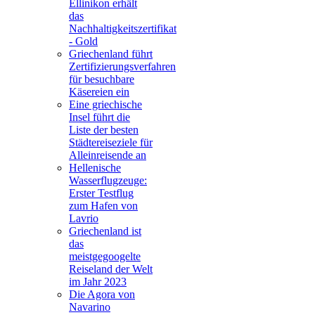
Ellinikon erhält
das
Nachhaltigkeitszertifikat
- Gold
Griechenland führt
Zertifizierungsverfahren
für besuchbare
Käsereien ein
Eine griechische
Insel führt die
Liste der besten
Städtereiseziele für
Alleinreisende an
Hellenische
Wasserflugzeuge:
Erster Testflug
zum Hafen von
Lavrio
Griechenland ist
das
meistgegoogelte
Reiseland der Welt
im Jahr 2023
Die Agora von
Navarino