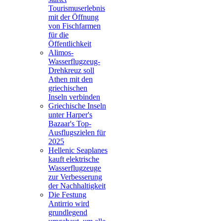
Tourismuserlebnis
mit der Öffnung
von Fischfarmen
für die
Öffentlichkeit
Alimos-
Wasserflugzeug-
Drehkreuz soll
Athen mit den
griechischen
Inseln verbinden
Griechische Inseln
unter Harper's
Bazaar's Top-
Ausflugszielen für
2025
Hellenic Seaplanes
kauft elektrische
Wasserflugzeuge
zur Verbesserung
der Nachhaltigkeit
Die Festung
Antirrio wird
grundlegend