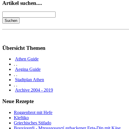
Artikel suchen....
Übersicht Themen
Athen Guide
. .
Aegina Guide
. .
Stadtplan Athen
. .
Archive 2004 - 2019
Neue Rezepte
Roggenbrot mit Hefe
Kleftiko
Griechisches Stifado
Bouyiourdi - Μπουγιουρντί gebackener Feta-Dip mit Käse