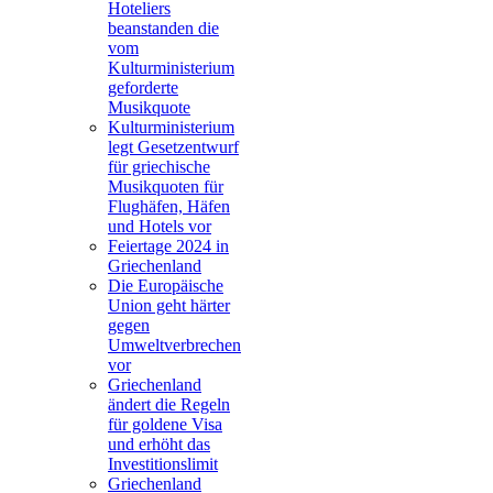
Hoteliers
beanstanden die
vom
Kulturministerium
geforderte
Musikquote
Kulturministerium
legt Gesetzentwurf
für griechische
Musikquoten für
Flughäfen, Häfen
und Hotels vor
Feiertage 2024 in
Griechenland
Die Europäische
Union geht härter
gegen
Umweltverbrechen
vor
Griechenland
ändert die Regeln
für goldene Visa
und erhöht das
Investitionslimit
Griechenland