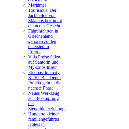
Maritimer
Tourismus: Der
Jachthafen von
Skiathos bekommt
ein neues Gesicht
Fährenfahrten in
Griechenland
gehören zu den
teuersten in
Europa
Villa Preise fallen
auf Santorin und
Mykonos Inseln
Eleonas' Intercity
KTEL Bus Depot
Projekt geht in die
nächste Phase
Neues Werkzeug
zur Bekämpfung
der
Steuerhinterziehung
Hunderte kleiner
familiengeführter
Hotels in