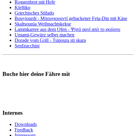
Roggenbrot mit Hefe
Kleftiko
Griechisches Stifado
Bouyiourdi - Μπουγιουρντί gebackener Feta-Dip mit Käse
Skaltsounia Weihnachtskekse
Lammkarree aus dem Ofen - Ψητό αρνί από το φούρνο
Umami-Gewürz selber machen
Dorade vom Grill - Tsipoura sti skara
Senfzucchini
Buche hier deine Fähre mit
Internes
Downloads
Feedback
Impressum