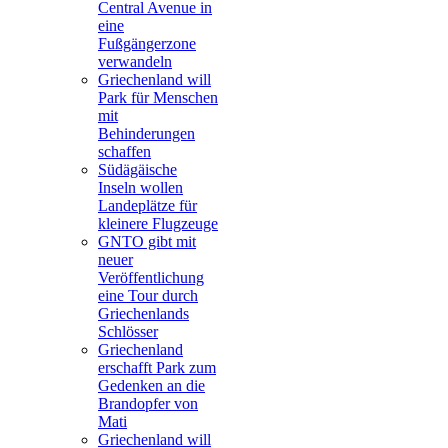
Central Avenue in
eine
Fußgängerzone
verwandeln
Griechenland will
Park für Menschen
mit
Behinderungen
schaffen
Südägäische
Inseln wollen
Landeplätze für
kleinere Flugzeuge
GNTO gibt mit
neuer
Veröffentlichung
eine Tour durch
Griechenlands
Schlösser
Griechenland
erschafft Park zum
Gedenken an die
Brandopfer von
Mati
Griechenland will