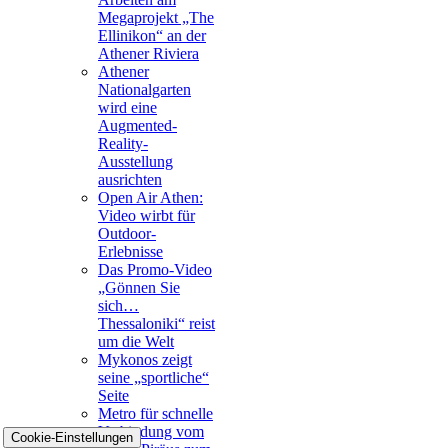
Megaprojekt „The
Ellinikon“ an der
Athener Riviera
Athener
Nationalgarten
wird eine
Augmented-
Reality-
Ausstellung
ausrichten
Open Air Athen:
Video wirbt für
Outdoor-
Erlebnisse
Das Promo-Video
„Gönnen Sie
sich…
Thessaloniki“ reist
um die Welt
Mykonos zeigt
seine „sportliche“
Seite
Metro für schnelle
Verbindung vom
Cookie-Einstellungen