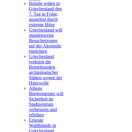
Brände wüten in
Griechenland den
7. Tag in Folge,
ausgelöst durch
extreme Hitze
Griechenland will
stundenweise
Besucherzonen
auf der Akropolis
einrichten
Griechenland
verkürzt die
Betriebszeiten
archäologischer
Stätten wegen der
Hitzewelle
Athens
Bürgermeister will
Sicherheit im
Stadtzentrum
verbessern und
erhöhen
Erneute
Waldbrände in
Griechenland