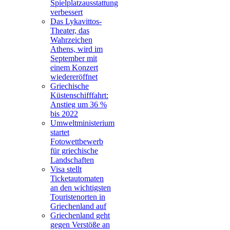
Spielplatzausstattung
verbessert
Das Lykavittos-
Theater, das
Wahrzeichen
Athens, wird im
September mit
einem Konzert
wiedereröffnet
Griechische
Küstenschifffahrt:
Anstieg um 36 %
bis 2022
Umweltministerium
startet
Fotowettbewerb
für griechische
Landschaften
Visa stellt
Ticketautomaten
an den wichtigsten
Touristenorten in
Griechenland auf
Griechenland geht
gegen Verstöße an