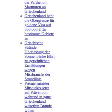
der Parthenon-
Marmoren an
Griechenland
Griechenland hebt
die Obergrenze für
goldene Visa auf
500.000 € für
bestimmte Gebiete
an
Griechische
Strände:
Überlastung der
Sonnenbänke führt
zu gerichtlichen
Ermittlungen
wegen
Missbrauchs der
Strandlinie
Premierminister
Mitsotakis setzt
auf Prävention,
während in ganz
Griechenland
weiterhin Brände
wüten