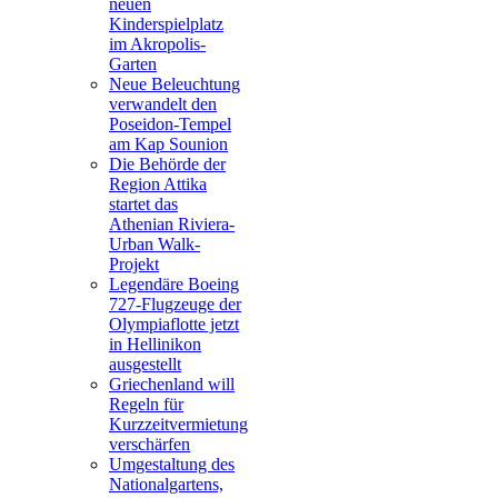
neuen
Kinderspielplatz
im Akropolis-
Garten
Neue Beleuchtung
verwandelt den
Poseidon-Tempel
am Kap Sounion
Die Behörde der
Region Attika
startet das
Athenian Riviera-
Urban Walk-
Projekt
Legendäre Boeing
727-Flugzeuge der
Olympiaflotte jetzt
in Hellinikon
ausgestellt
Griechenland will
Regeln für
Kurzzeitvermietung
verschärfen
Umgestaltung des
Nationalgartens,