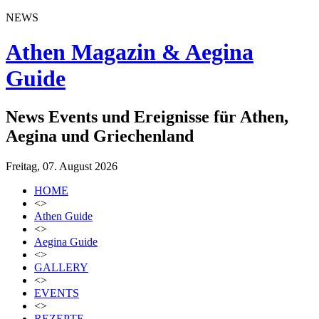
NEWS
Athen Magazin & Aegina
Guide
News Events und Ereignisse für Athen,
Aegina und Griechenland
Freitag, 07. August 2026
HOME
<>
Athen Guide
<>
Aegina Guide
<>
GALLERY
<>
EVENTS
<>
REZEPTE