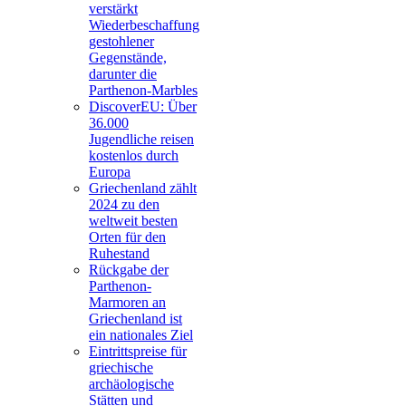
verstärkt
Wiederbeschaffung
gestohlener
Gegenstände,
darunter die
Parthenon-Marbles
DiscoverEU: Über
36.000
Jugendliche reisen
kostenlos durch
Europa
Griechenland zählt
2024 zu den
weltweit besten
Orten für den
Ruhestand
Rückgabe der
Parthenon-
Marmoren an
Griechenland ist
ein nationales Ziel
Eintrittspreise für
griechische
archäologische
Stätten und