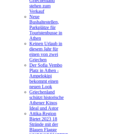
Griechenland
stehen zum
Verkauf
Neue
Bushaltestellen,
Parkplätze für
Touristenbusse in
Athen
Keinen Urlaub in
diesem Jahr für
einen von zwei
Griechen
Der Sofia Vembo
Platz in Athen -
Ampelokipi
bekommt einen
neuen Look
Griechenland
schützt historische
Athener Kinos
Ideal und Astor
Attika-Region
Bietet 2023 18
Strände mit der
Blauen Flagge