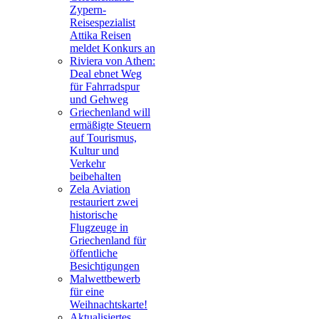
Zypern-
Reisespezialist
Attika Reisen
meldet Konkurs an
Riviera von Athen:
Deal ebnet Weg
für Fahrradspur
und Gehweg
Griechenland will
ermäßigte Steuern
auf Tourismus,
Kultur und
Verkehr
beibehalten
Zela Aviation
restauriert zwei
historische
Flugzeuge in
Griechenland für
öffentliche
Besichtigungen
Malwettbewerb
für eine
Weihnachtskarte!
Aktualisiertes