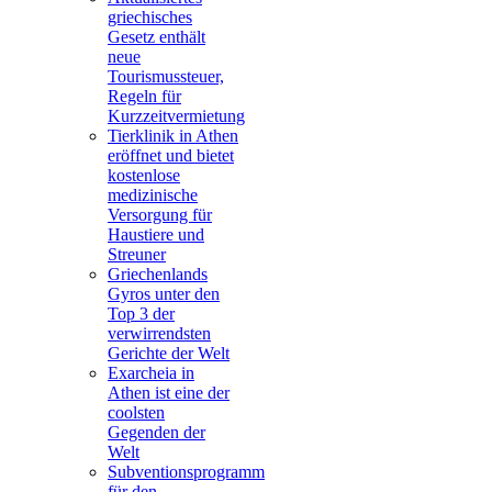
griechisches
Gesetz enthält
neue
Tourismussteuer,
Regeln für
Kurzzeitvermietung
Tierklinik in Athen
eröffnet und bietet
kostenlose
medizinische
Versorgung für
Haustiere und
Streuner
Griechenlands
Gyros unter den
Top 3 der
verwirrendsten
Gerichte der Welt
Exarcheia in
Athen ist eine der
coolsten
Gegenden der
Welt
Subventionsprogramm
für den