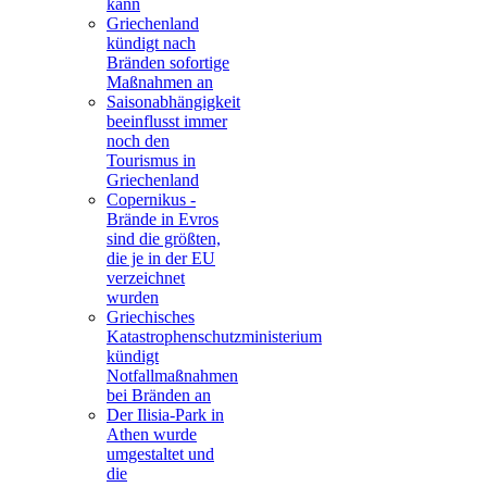
kann
Griechenland
kündigt nach
Bränden sofortige
Maßnahmen an
Saisonabhängigkeit
beeinflusst immer
noch den
Tourismus in
Griechenland
Copernikus -
Brände in Evros
sind die größten,
die je in der EU
verzeichnet
wurden
Griechisches
Katastrophenschutzministerium
kündigt
Notfallmaßnahmen
bei Bränden an
Der Ilisia-Park in
Athen wurde
umgestaltet und
die