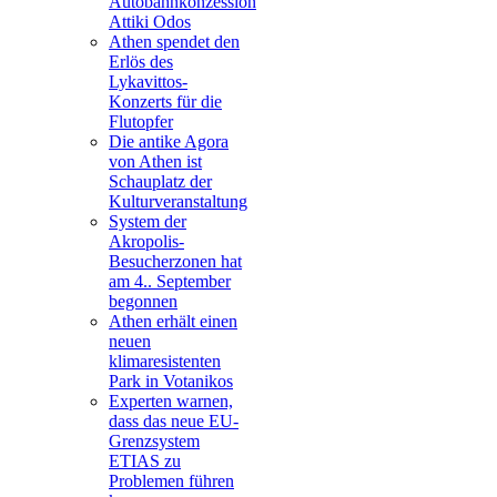
Autobahnkonzession
Attiki Odos
Athen spendet den
Erlös des
Lykavittos-
Konzerts für die
Flutopfer
Die antike Agora
von Athen ist
Schauplatz der
Kulturveranstaltung
System der
Akropolis-
Besucherzonen hat
am 4.. September
begonnen
Athen erhält einen
neuen
klimaresistenten
Park in Votanikos
Experten warnen,
dass das neue EU-
Grenzsystem
ETIAS zu
Problemen führen