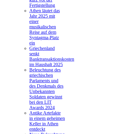
Fertigstellung
Athen läutet das
Jahr 2025 mit
einer
musikalischen
Reise auf dem
Syntagma-Platz
ein
Griechenland
senkt
Banktransaktionskosten
im Haushalt 2025
Beleuchtung des
griechischen
Parlaments und
des Denkmals des
Unbekannten
Soldaten gewinnt
bei den LIT
Awards 2024
Antike Artefakte
in einem geheimen
Keller in Athen
entdeckt