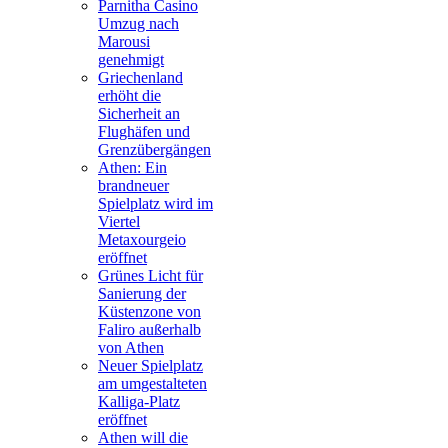
Parnitha Casino
Umzug nach
Marousi
genehmigt
Griechenland
erhöht die
Sicherheit an
Flughäfen und
Grenzübergängen
Athen: Ein
brandneuer
Spielplatz wird im
Viertel
Metaxourgeio
eröffnet
Grünes Licht für
Sanierung der
Küstenzone von
Faliro außerhalb
von Athen
Neuer Spielplatz
am umgestalteten
Kalliga-Platz
eröffnet
Athen will die