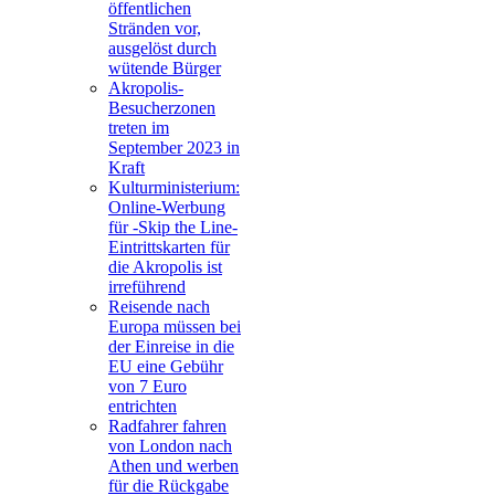
öffentlichen
Stränden vor,
ausgelöst durch
wütende Bürger
Akropolis-
Besucherzonen
treten im
September 2023 in
Kraft
Kulturministerium:
Online-Werbung
für -Skip the Line-
Eintrittskarten für
die Akropolis ist
irreführend
Reisende nach
Europa müssen bei
der Einreise in die
EU eine Gebühr
von 7 Euro
entrichten
Radfahrer fahren
von London nach
Athen und werben
für die Rückgabe