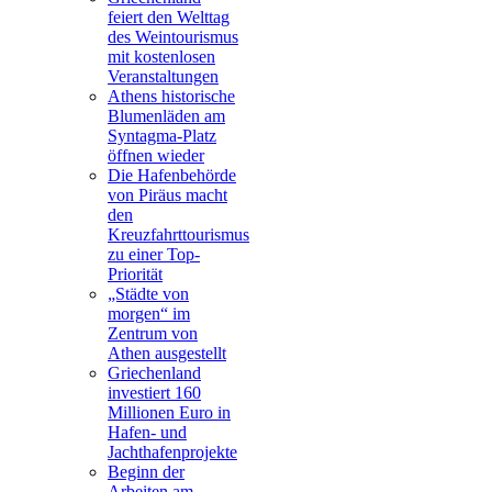
feiert den Welttag
des Weintourismus
mit kostenlosen
Veranstaltungen
Athens historische
Blumenläden am
Syntagma-Platz
öffnen wieder
Die Hafenbehörde
von Piräus macht
den
Kreuzfahrttourismus
zu einer Top-
Priorität
„Städte von
morgen“ im
Zentrum von
Athen ausgestellt
Griechenland
investiert 160
Millionen Euro in
Hafen- und
Jachthafenprojekte
Beginn der
Arbeiten am