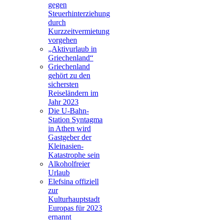
gegen
Steuerhinterziehung
durch
Kurzzeitvermietung
vorgehen
„Aktivurlaub in
Griechenland“
Griechenland
gehört zu den
sichersten
Reiseländern im
Jahr 2023
Die U-Bahn-
Station Syntagma
in Athen wird
Gastgeber der
Kleinasien-
Katastrophe sein
Alkoholfreier
Urlaub
Elefsina offiziell
zur
Kulturhauptstadt
Europas für 2023
ernannt