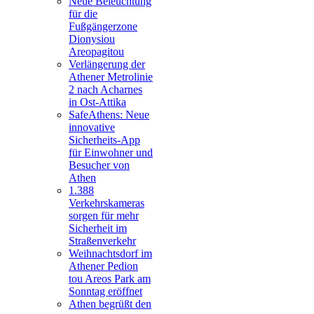
Neue Beleuchtung
für die
Fußgängerzone
Dionysiou
Areopagitou
Verlängerung der
Athener Metrolinie
2 nach Acharnes
in Ost-Attika
SafeAthens: Neue
innovative
Sicherheits-App
für Einwohner und
Besucher von
Athen
1.388
Verkehrskameras
sorgen für mehr
Sicherheit im
Straßenverkehr
Weihnachtsdorf im
Athener Pedion
tou Areos Park am
Sonntag eröffnet
Athen begrüßt den