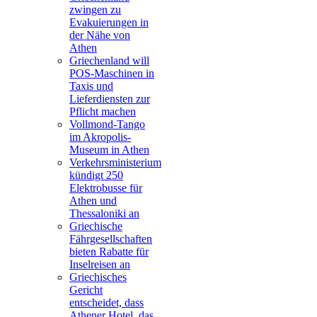
zwingen zu
Evakuierungen in
der Nähe von
Athen
Griechenland will
POS-Maschinen in
Taxis und
Lieferdiensten zur
Pflicht machen
Vollmond-Tango
im Akropolis-
Museum in Athen
Verkehrsministerium
kündigt 250
Elektrobusse für
Athen und
Thessaloniki an
Griechische
Fährgesellschaften
bieten Rabatte für
Inselreisen an
Griechisches
Gericht
entscheidet, dass
Athener Hotel, das