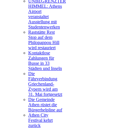
UNBEGRENZTER
HIMMEL: Athens
Airport
veranstaltet
Ausstellung mit
Studentenwerken
Raststätte Rest
Stop auf dem
Philopappou Hill
wird restauriert
Kontaktlose
Zahlungen für
Busse in 33
Städten und Inseln
Die
Fährverbindung
Griechenland-
Zypern wird am
31. Mai fortgesetzt
Die Gemeinde
Athen rüstet die
Bürgerhelpline auf
Athen City
Festival kehrt
zurück