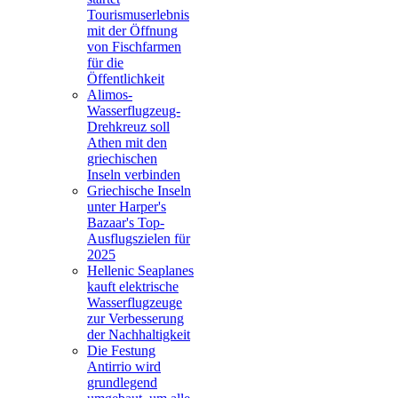
Tourismuserlebnis
mit der Öffnung
von Fischfarmen
für die
Öffentlichkeit
Alimos-
Wasserflugzeug-
Drehkreuz soll
Athen mit den
griechischen
Inseln verbinden
Griechische Inseln
unter Harper's
Bazaar's Top-
Ausflugszielen für
2025
Hellenic Seaplanes
kauft elektrische
Wasserflugzeuge
zur Verbesserung
der Nachhaltigkeit
Die Festung
Antirrio wird
grundlegend