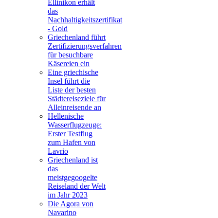
Ellinikon erhält
das
Nachhaltigkeitszertifikat
- Gold
Griechenland führt
Zertifizierungsverfahren
für besuchbare
Käsereien ein
Eine griechische
Insel führt die
Liste der besten
Städtereiseziele für
Alleinreisende an
Hellenische
Wasserflugzeuge:
Erster Testflug
zum Hafen von
Lavrio
Griechenland ist
das
meistgegoogelte
Reiseland der Welt
im Jahr 2023
Die Agora von
Navarino