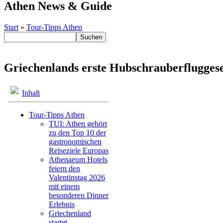
Athen News & Guide
Start
»
Tour-Tipps Athen
Griechenlands erste Hubschrauberfluggesel
Inhalt
Tour-Tipps Athen
TUI: Athen gehört
zu den Top 10 der
gastronomischen
Reiseziele Europas
Athenaeum Hotels
feiern den
Valentinstag 2026
mit einem
besonderen Dinner
Erlebnis
Griechenland
startet