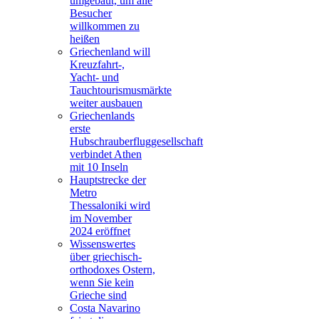
umgebaut, um alle
Besucher
willkommen zu
heißen
Griechenland will
Kreuzfahrt-,
Yacht- und
Tauchtourismusmärkte
weiter ausbauen
Griechenlands
erste
Hubschrauberfluggesellschaft
verbindet Athen
mit 10 Inseln
Hauptstrecke der
Metro
Thessaloniki wird
im November
2024 eröffnet
Wissenswertes
über griechisch-
orthodoxes Ostern,
wenn Sie kein
Grieche sind
Costa Navarino