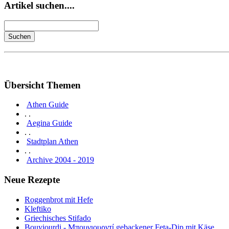
Artikel suchen....
Übersicht Themen
Athen Guide
. .
Aegina Guide
. .
Stadtplan Athen
. .
Archive 2004 - 2019
Neue Rezepte
Roggenbrot mit Hefe
Kleftiko
Griechisches Stifado
Bouyiourdi - Μπουγιουρντί gebackener Feta-Dip mit Käse