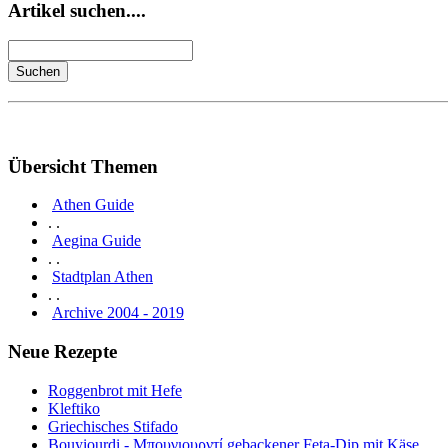
Artikel suchen....
Übersicht Themen
Athen Guide
. .
Aegina Guide
. .
Stadtplan Athen
. .
Archive 2004 - 2019
Neue Rezepte
Roggenbrot mit Hefe
Kleftiko
Griechisches Stifado
Bouyiourdi - Μπουγιουρντί gebackener Feta-Dip mit Käse