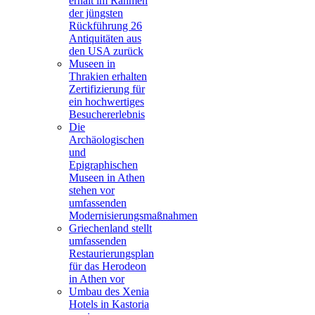
erhält im Rahmen
der jüngsten
Rückführung 26
Antiquitäten aus
den USA zurück
Museen in
Thrakien erhalten
Zertifizierung für
ein hochwertiges
Besuchererlebnis
Die
Archäologischen
und
Epigraphischen
Museen in Athen
stehen vor
umfassenden
Modernisierungsmaßnahmen
Griechenland stellt
umfassenden
Restaurierungsplan
für das Herodeon
in Athen vor
Umbau des Xenia
Hotels in Kastoria