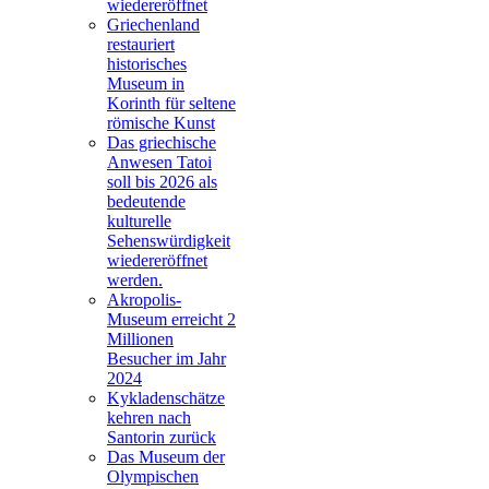
wiedereröffnet
Griechenland
restauriert
historisches
Museum in
Korinth für seltene
römische Kunst
Das griechische
Anwesen Tatoi
soll bis 2026 als
bedeutende
kulturelle
Sehenswürdigkeit
wiedereröffnet
werden.
Akropolis-
Museum erreicht 2
Millionen
Besucher im Jahr
2024
Kykladenschätze
kehren nach
Santorin zurück
Das Museum der
Olympischen