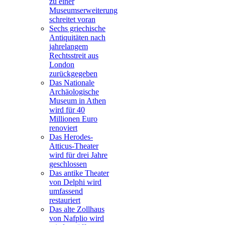
zu einer
Museumserweiterung
schreitet voran
Sechs griechische
Antiquitäten nach
jahrelangem
Rechtsstreit aus
London
zurückgegeben
Das Nationale
Archäologische
Museum in Athen
wird für 40
Millionen Euro
renoviert
Das Herodes-
Atticus-Theater
wird für drei Jahre
geschlossen
Das antike Theater
von Delphi wird
umfassend
restauriert
Das alte Zollhaus
von Nafplio wird