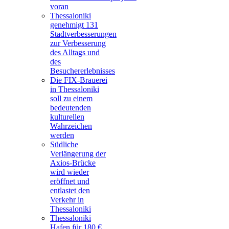
voran
Thessaloniki
genehmigt 131
Stadtverbesserungen
zur Verbesserung
des Alltags und
des
Besuchererlebnisses
Die FIX-Brauerei
in Thessaloniki
soll zu einem
bedeutenden
kulturellen
Wahrzeichen
werden
Südliche
Verlängerung der
Axios-Brücke
wird wieder
eröffnet und
entlastet den
Verkehr in
Thessaloniki
Thessaloniki
Hafen für 180 €