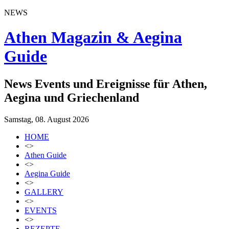
NEWS
Athen Magazin & Aegina
Guide
News Events und Ereignisse für Athen,
Aegina und Griechenland
Samstag, 08. August 2026
HOME
<>
Athen Guide
<>
Aegina Guide
<>
GALLERY
<>
EVENTS
<>
REZEPTE