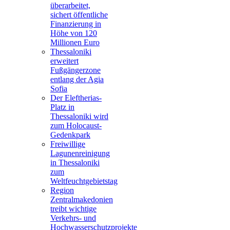
überarbeitet,
sichert öffentliche
Finanzierung in
Höhe von 120
Millionen Euro
Thessaloniki
erweitert
Fußgängerzone
entlang der Agia
Sofia
Der Eleftherias-
Platz in
Thessaloniki wird
zum Holocaust-
Gedenkpark
Freiwillige
Lagunenreinigung
in Thessaloniki
zum
Weltfeuchtgebietstag
Region
Zentralmakedonien
treibt wichtige
Verkehrs- und
Hochwasserschutzprojekte