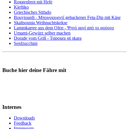
Roggenbrot mit Hefe
Kleftiko
Griechisches Stifado
Bouyiourdi - Μπουγιουρντί gebackener Feta-Dip mit Käse
Skaltsounia Weihnachtskekse
Lammkarree aus dem Ofen - Ψητό αρνί από το φούρνο
Umami-Gewürz selber machen
Dorade vom Grill - Tsipoura sti skara
Senfzucchini
Buche hier deine Fähre mit
Internes
Downloads
Feedback
Impressum