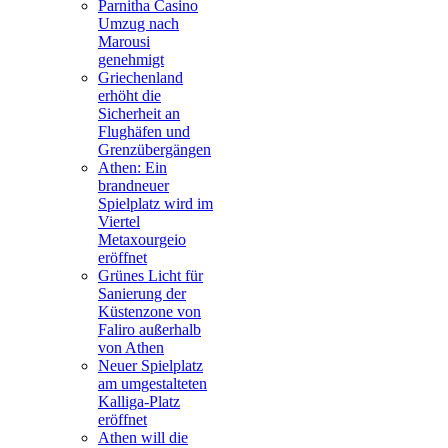
Parnitha Casino
Umzug nach
Marousi
genehmigt
Griechenland
erhöht die
Sicherheit an
Flughäfen und
Grenzübergängen
Athen: Ein
brandneuer
Spielplatz wird im
Viertel
Metaxourgeio
eröffnet
Grünes Licht für
Sanierung der
Küstenzone von
Faliro außerhalb
von Athen
Neuer Spielplatz
am umgestalteten
Kalliga-Platz
eröffnet
Athen will die