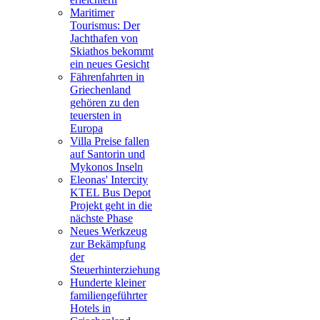
Maritimer
Tourismus: Der
Jachthafen von
Skiathos bekommt
ein neues Gesicht
Fährenfahrten in
Griechenland
gehören zu den
teuersten in
Europa
Villa Preise fallen
auf Santorin und
Mykonos Inseln
Eleonas' Intercity
KTEL Bus Depot
Projekt geht in die
nächste Phase
Neues Werkzeug
zur Bekämpfung
der
Steuerhinterziehung
Hunderte kleiner
familiengeführter
Hotels in