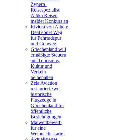
Zypern-
Reisespezialist
Attika Reisen
meldet Konkurs an
Riviera von Athen:
Deal ebnet Weg
für Fahrradspur
und Gehweg
Griechenland will
ermäßigte Steuern
auf Tourismus,
Kultur und
Verkehr
beibehalten
Zela Aviation
restauriert zwei
historische
Flugzeuge in
Griechenland für
öffentliche
Besichtigungen
Malwettbewerb
für eine
Weihnachtskarte!
Aktualisiertes