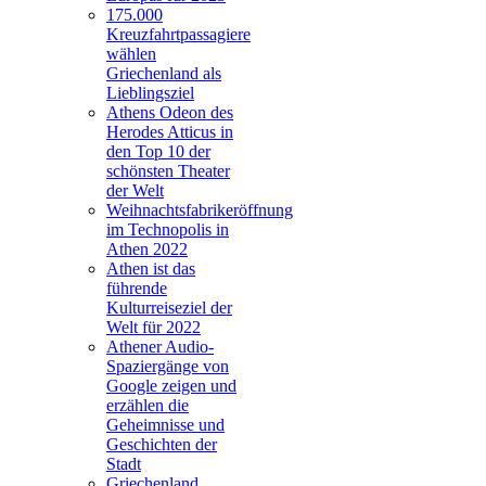
175.000
Kreuzfahrtpassagiere
wählen
Griechenland als
Lieblingsziel
Athens Odeon des
Herodes Atticus in
den Top 10 der
schönsten Theater
der Welt
Weihnachtsfabrikeröffnung
im Technopolis in
Athen 2022
Athen ist das
führende
Kulturreiseziel der
Welt für 2022
Athener Audio-
Spaziergänge von
Google zeigen und
erzählen die
Geheimnisse und
Geschichten der
Stadt
Griechenland