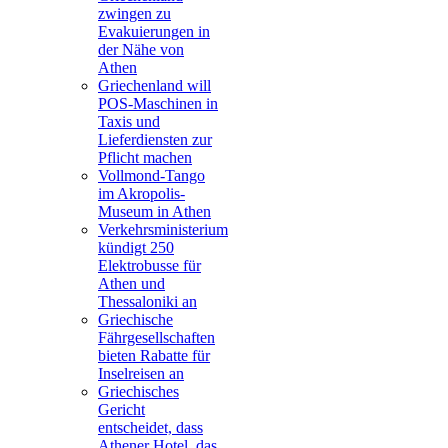
zwingen zu
Evakuierungen in
der Nähe von
Athen
Griechenland will
POS-Maschinen in
Taxis und
Lieferdiensten zur
Pflicht machen
Vollmond-Tango
im Akropolis-
Museum in Athen
Verkehrsministerium
kündigt 250
Elektrobusse für
Athen und
Thessaloniki an
Griechische
Fährgesellschaften
bieten Rabatte für
Inselreisen an
Griechisches
Gericht
entscheidet, dass
Athener Hotel, das