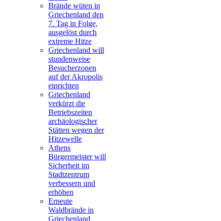
Brände wüten in
Griechenland den
7. Tag in Folge,
ausgelöst durch
extreme Hitze
Griechenland will
stundenweise
Besucherzonen
auf der Akropolis
einrichten
Griechenland
verkürzt die
Betriebszeiten
archäologischer
Stätten wegen der
Hitzewelle
Athens
Bürgermeister will
Sicherheit im
Stadtzentrum
verbessern und
erhöhen
Erneute
Waldbrände in
Griechenland