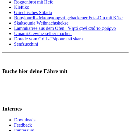
Roggenbrot mit Hefe
Kleftiko
Griechisches Stifado
Bouyiourdi - Μπουγιουρντί gebackener Feta-Dip mit Käse
Skaltsounia Weihnachtskekse
Lammkarree aus dem Ofen - Ψητό αρνί από το φούρνο
Umami-Gewürz selber machen
Dorade vom Grill - Tsipoura sti skara
Senfzucchini
Buche hier deine Fähre mit
Internes
Downloads
Feedback
Impressum