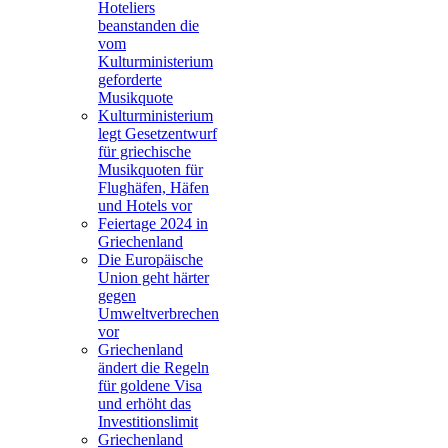
Hoteliers
beanstanden die
vom
Kulturministerium
geforderte
Musikquote
Kulturministerium
legt Gesetzentwurf
für griechische
Musikquoten für
Flughäfen, Häfen
und Hotels vor
Feiertage 2024 in
Griechenland
Die Europäische
Union geht härter
gegen
Umweltverbrechen
vor
Griechenland
ändert die Regeln
für goldene Visa
und erhöht das
Investitionslimit
Griechenland