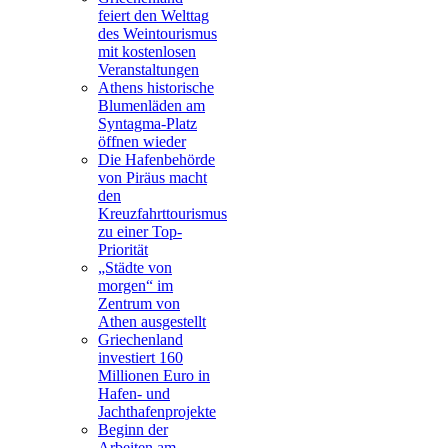
feiert den Welttag
des Weintourismus
mit kostenlosen
Veranstaltungen
Athens historische
Blumenläden am
Syntagma-Platz
öffnen wieder
Die Hafenbehörde
von Piräus macht
den
Kreuzfahrttourismus
zu einer Top-
Priorität
„Städte von
morgen“ im
Zentrum von
Athen ausgestellt
Griechenland
investiert 160
Millionen Euro in
Hafen- und
Jachthafenprojekte
Beginn der
Arbeiten am