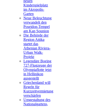
neuen
Kinderspielplatz
im Akropolis-
Garten
Neue Beleuchtung
verwandelt den
Poseidon-Tempel
am Kap Sounion
Die Behörde der
Region Attika
startet das
Athenian Riviera-
Urban Walk-
Projekt
Legendäre Boeing
727-Flugzeuge der
Olympiaflotte jetzt
in Hellinikon
ausgestellt
Griechenland will
Regeln für
Kurzzeitvermietung
verschärfen
Umgestaltung des
Nationalgartens,