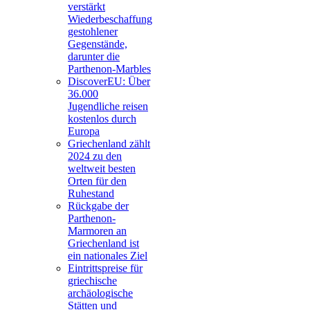
verstärkt
Wiederbeschaffung
gestohlener
Gegenstände,
darunter die
Parthenon-Marbles
DiscoverEU: Über
36.000
Jugendliche reisen
kostenlos durch
Europa
Griechenland zählt
2024 zu den
weltweit besten
Orten für den
Ruhestand
Rückgabe der
Parthenon-
Marmoren an
Griechenland ist
ein nationales Ziel
Eintrittspreise für
griechische
archäologische
Stätten und