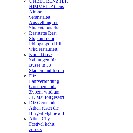
UNBEGRENZTER
HIMMEL: Athens
Airport
veranstaltet
Ausstellung mit
Studentenwerken
Raststätte Rest
Stop auf dem
Philopappou Hill
wird restauriert
Kontaktlose
Zahlungen für
Busse in 33
Städten und Inseln
Die
Fährverbindung
Griechenland-
Zypern wird am
31. Mai fortgesetzt
Die Gemeinde
Athen rüstet die
Bürgerhelpline auf
Athen City
Festival kehrt
zurück