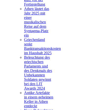
Fertigstellung
Athen läutet das
Jahr 2025 mit
einer
musikalischen
Reise auf dem
Syntagma-Platz
ein
Griechenland
senkt
Banktransaktionskosten
im Haushalt 2025
Beleuchtung des
griechischen
Parlaments und
des Denkmals des
Unbekannten
Soldaten gewinnt
bei den LIT
Awards 2024
Antike Artefakte
in einem geheimen
Keller in Athen
entdeckt