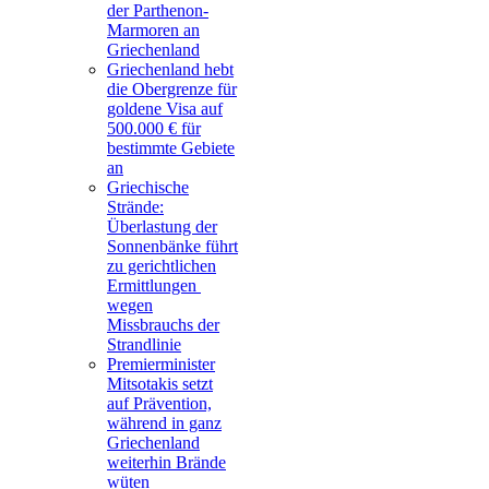
der Parthenon-
Marmoren an
Griechenland
Griechenland hebt
die Obergrenze für
goldene Visa auf
500.000 € für
bestimmte Gebiete
an
Griechische
Strände:
Überlastung der
Sonnenbänke führt
zu gerichtlichen
Ermittlungen
wegen
Missbrauchs der
Strandlinie
Premierminister
Mitsotakis setzt
auf Prävention,
während in ganz
Griechenland
weiterhin Brände
wüten