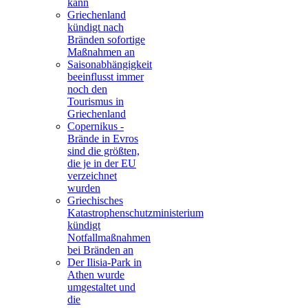
kann
Griechenland
kündigt nach
Bränden sofortige
Maßnahmen an
Saisonabhängigkeit
beeinflusst immer
noch den
Tourismus in
Griechenland
Copernikus -
Brände in Evros
sind die größten,
die je in der EU
verzeichnet
wurden
Griechisches
Katastrophenschutzministerium
kündigt
Notfallmaßnahmen
bei Bränden an
Der Ilisia-Park in
Athen wurde
umgestaltet und
die