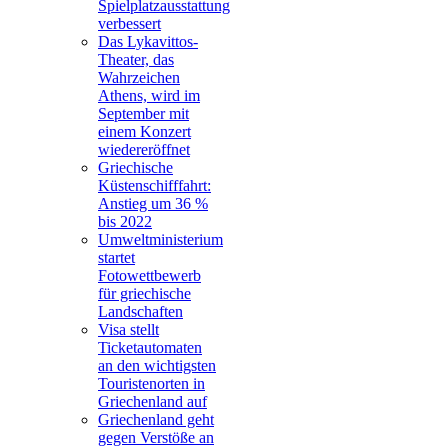
Spielplatzausstattung
verbessert
Das Lykavittos-
Theater, das
Wahrzeichen
Athens, wird im
September mit
einem Konzert
wiedereröffnet
Griechische
Küstenschifffahrt:
Anstieg um 36 %
bis 2022
Umweltministerium
startet
Fotowettbewerb
für griechische
Landschaften
Visa stellt
Ticketautomaten
an den wichtigsten
Touristenorten in
Griechenland auf
Griechenland geht
gegen Verstöße an