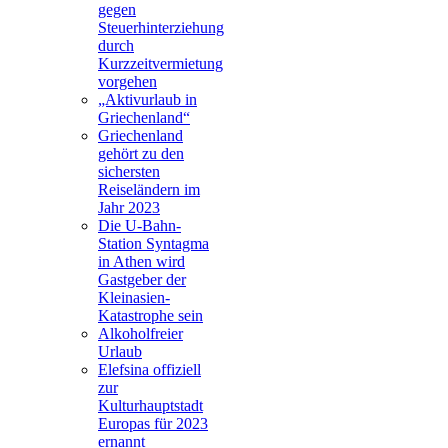
gegen
Steuerhinterziehung
durch
Kurzzeitvermietung
vorgehen
„Aktivurlaub in
Griechenland“
Griechenland
gehört zu den
sichersten
Reiseländern im
Jahr 2023
Die U-Bahn-
Station Syntagma
in Athen wird
Gastgeber der
Kleinasien-
Katastrophe sein
Alkoholfreier
Urlaub
Elefsina offiziell
zur
Kulturhauptstadt
Europas für 2023
ernannt