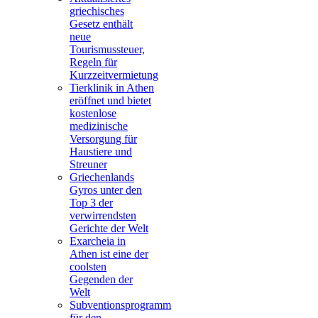
griechisches
Gesetz enthält
neue
Tourismussteuer,
Regeln für
Kurzzeitvermietung
Tierklinik in Athen
eröffnet und bietet
kostenlose
medizinische
Versorgung für
Haustiere und
Streuner
Griechenlands
Gyros unter den
Top 3 der
verwirrendsten
Gerichte der Welt
Exarcheia in
Athen ist eine der
coolsten
Gegenden der
Welt
Subventionsprogramm
für den