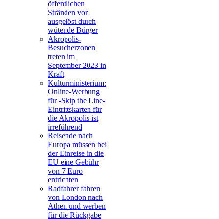
öffentlichen
Stränden vor,
ausgelöst durch
wütende Bürger
Akropolis-
Besucherzonen
treten im
September 2023 in
Kraft
Kulturministerium:
Online-Werbung
für -Skip the Line-
Eintrittskarten für
die Akropolis ist
irreführend
Reisende nach
Europa müssen bei
der Einreise in die
EU eine Gebühr
von 7 Euro
entrichten
Radfahrer fahren
von London nach
Athen und werben
für die Rückgabe