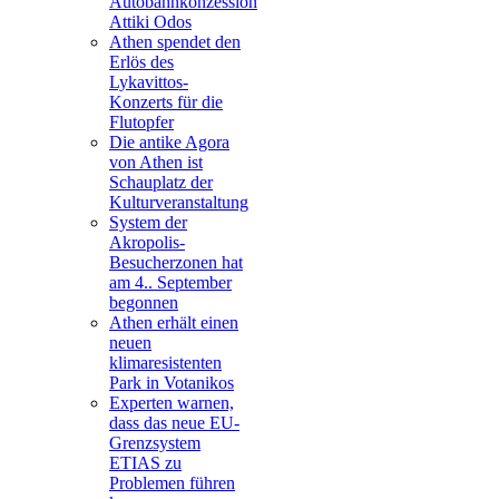
Autobahnkonzession
Attiki Odos
Athen spendet den
Erlös des
Lykavittos-
Konzerts für die
Flutopfer
Die antike Agora
von Athen ist
Schauplatz der
Kulturveranstaltung
System der
Akropolis-
Besucherzonen hat
am 4.. September
begonnen
Athen erhält einen
neuen
klimaresistenten
Park in Votanikos
Experten warnen,
dass das neue EU-
Grenzsystem
ETIAS zu
Problemen führen