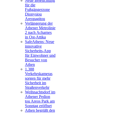
Neue Beleuchtung
für die
Fußgängerzone
Dionysiou
Areopagitou
Verlängerung der
Athener Metrolinie
2 nach Acharnes
in Ost-Attika
SafeAthens: Neue
innovative
Sicherheits-App
für Einwohner und
Besucher von
Athen
1.388
Verkehrskameras
sorgen für mehr
Sicherheit im
Straßenverkehr
Weihnachtsdorf im
Athener Pedion
tou Areos Park am
Sonntag eröffnet
Athen begrüßt den