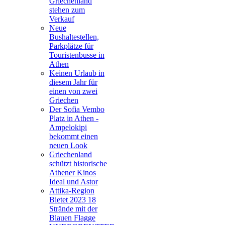
Griechenland
stehen zum
Verkauf
Neue
Bushaltestellen,
Parkplätze für
Touristenbusse in
Athen
Keinen Urlaub in
diesem Jahr für
einen von zwei
Griechen
Der Sofia Vembo
Platz in Athen -
Ampelokipi
bekommt einen
neuen Look
Griechenland
schützt historische
Athener Kinos
Ideal und Astor
Attika-Region
Bietet 2023 18
Strände mit der
Blauen Flagge