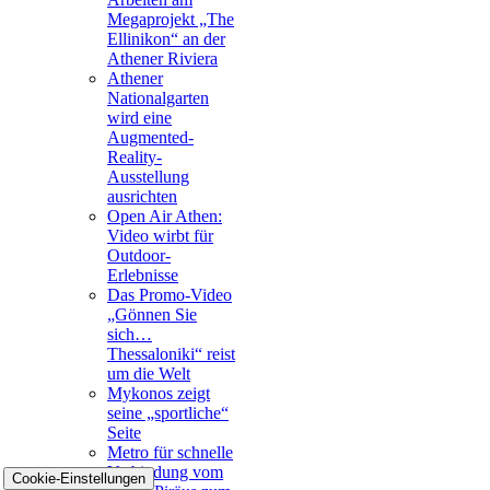
Megaprojekt „The
Ellinikon“ an der
Athener Riviera
Athener
Nationalgarten
wird eine
Augmented-
Reality-
Ausstellung
ausrichten
Open Air Athen:
Video wirbt für
Outdoor-
Erlebnisse
Das Promo-Video
„Gönnen Sie
sich…
Thessaloniki“ reist
um die Welt
Mykonos zeigt
seine „sportliche“
Seite
Metro für schnelle
Verbindung vom
Cookie-Einstellungen