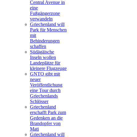
Central Avenue in
eine
Fußgängerzone
verwandeln
Griechenland will
Park für Menschen
mit
Behinderungen
schaffen
Südägäische
Inseln wollen
Landeplätze für
kleinere Flugzeuge
GNTO gibt mit
neuer
Veröffentlichung
eine Tour durch
Griechenlands
Schlösser
Griechenland
erschafft Park zum
Gedenken an die
Brandopfer von
Mati
Griechenland will