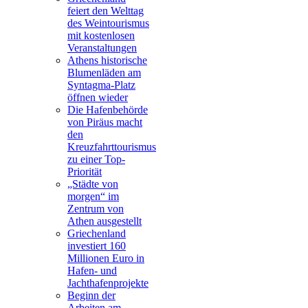
feiert den Welttag
des Weintourismus
mit kostenlosen
Veranstaltungen
Athens historische
Blumenläden am
Syntagma-Platz
öffnen wieder
Die Hafenbehörde
von Piräus macht
den
Kreuzfahrttourismus
zu einer Top-
Priorität
„Städte von
morgen“ im
Zentrum von
Athen ausgestellt
Griechenland
investiert 160
Millionen Euro in
Hafen- und
Jachthafenprojekte
Beginn der
Arbeiten am