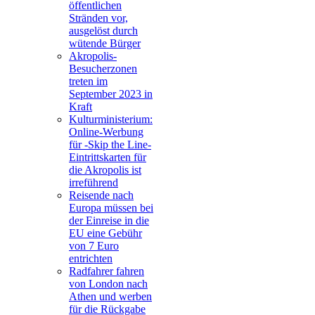
öffentlichen
Stränden vor,
ausgelöst durch
wütende Bürger
Akropolis-
Besucherzonen
treten im
September 2023 in
Kraft
Kulturministerium:
Online-Werbung
für -Skip the Line-
Eintrittskarten für
die Akropolis ist
irreführend
Reisende nach
Europa müssen bei
der Einreise in die
EU eine Gebühr
von 7 Euro
entrichten
Radfahrer fahren
von London nach
Athen und werben
für die Rückgabe