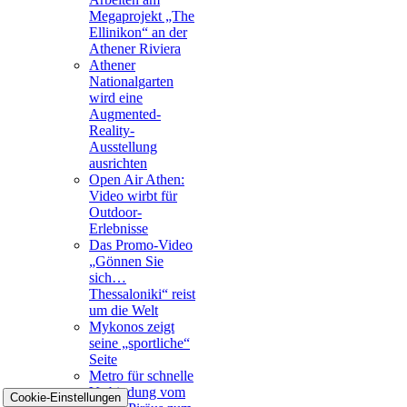
Megaprojekt „The
Ellinikon“ an der
Athener Riviera
Athener
Nationalgarten
wird eine
Augmented-
Reality-
Ausstellung
ausrichten
Open Air Athen:
Video wirbt für
Outdoor-
Erlebnisse
Das Promo-Video
„Gönnen Sie
sich…
Thessaloniki“ reist
um die Welt
Mykonos zeigt
seine „sportliche“
Seite
Metro für schnelle
Verbindung vom
Cookie-Einstellungen