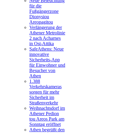
Neue Beleuchtung
für die
Fußgängerzone
Dionysiou
Areopagitou
Verlängerung der
Athener Metrolinie
2 nach Acharnes
in Ost-Attika
SafeAthens: Neue
innovative
Sicherheits-App
für Einwohner und
Besucher von
Athen
1.388
Verkehrskameras
sorgen für mehr
Sicherheit im
Straßenverkehr
Weihnachtsdorf im
Athener Pedion
tou Areos Park am
Sonntag eröffnet
Athen begrüßt den