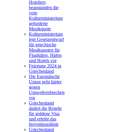
Hoteliers
beanstanden die
vom
Kulturministerium
geforderte
Musikquote
Kulturministerium
legt Gesetzentwurf
für griechische
Musikquoten für
Flughäfen, Häfen
und Hotels vor
Feiertage 2024 in
Griechenland
Die Europäische
Union geht härter
gegen
Umweltverbrechen
vor
Griechenland
ändert die Regeln
für goldene Visa
und erhöht das
Investitionslimit
Griechenland