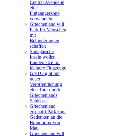
Central Avenue in
eine
Fußgängerzone
verwandeln
Griechenland will
Park für Menschen
mit
Behinderungen
schaffen
Südägäische
Inseln wollen
Landeplätze für
kleinere Flugzeuge
GNTO gibt mit
neuer
Veröffentlichung
eine Tour durch
Griechenlands
Schlösser
Griechenland
erschafft Park zum
Gedenken an die
Brandopfer von
Mati
Griechenland will