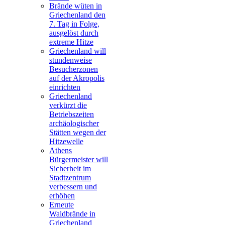
Brände wüten in
Griechenland den
7. Tag in Folge,
ausgelöst durch
extreme Hitze
Griechenland will
stundenweise
Besucherzonen
auf der Akropolis
einrichten
Griechenland
verkürzt die
Betriebszeiten
archäologischer
Stätten wegen der
Hitzewelle
Athens
Bürgermeister will
Sicherheit im
Stadtzentrum
verbessern und
erhöhen
Erneute
Waldbrände in
Griechenland