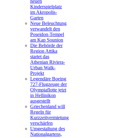
neuen
Kinderspielplatz
im Akropolis-
Garten
Neue Beleuchtung
verwandelt den
Poseidon-Tempel
am Kap Sounion
Die Behörde der
Region Attika
startet das
Athenian Riviera-
Urban Walk-
Projekt
Legendäre Boeing
727-Flugzeuge der
Olympiaflotte jetzt
in Hellinikon
ausgestellt
Griechenland will
Regeln für
Kurzzeitvermietung
verschärfen
Umgestaltung des
Nationalgartens,