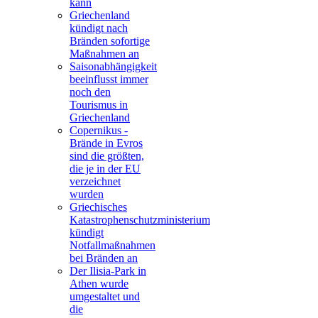
kann
Griechenland
kündigt nach
Bränden sofortige
Maßnahmen an
Saisonabhängigkeit
beeinflusst immer
noch den
Tourismus in
Griechenland
Copernikus -
Brände in Evros
sind die größten,
die je in der EU
verzeichnet
wurden
Griechisches
Katastrophenschutzministerium
kündigt
Notfallmaßnahmen
bei Bränden an
Der Ilisia-Park in
Athen wurde
umgestaltet und
die