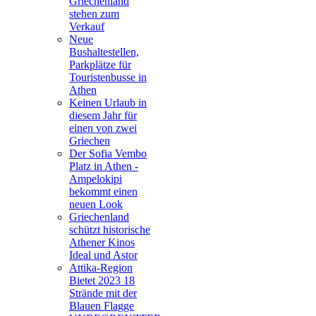
Griechenland
stehen zum
Verkauf
Neue
Bushaltestellen,
Parkplätze für
Touristenbusse in
Athen
Keinen Urlaub in
diesem Jahr für
einen von zwei
Griechen
Der Sofia Vembo
Platz in Athen -
Ampelokipi
bekommt einen
neuen Look
Griechenland
schützt historische
Athener Kinos
Ideal und Astor
Attika-Region
Bietet 2023 18
Strände mit der
Blauen Flagge