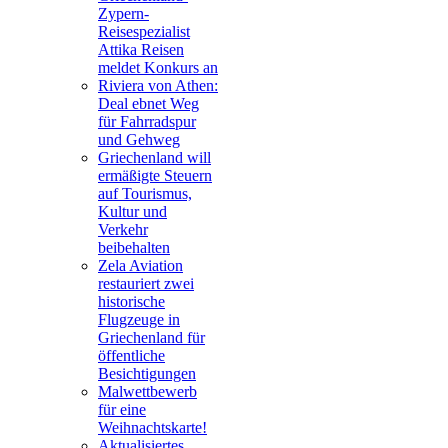
Zypern-
Reisespezialist
Attika Reisen
meldet Konkurs an
Riviera von Athen:
Deal ebnet Weg
für Fahrradspur
und Gehweg
Griechenland will
ermäßigte Steuern
auf Tourismus,
Kultur und
Verkehr
beibehalten
Zela Aviation
restauriert zwei
historische
Flugzeuge in
Griechenland für
öffentliche
Besichtigungen
Malwettbewerb
für eine
Weihnachtskarte!
Aktualisiertes