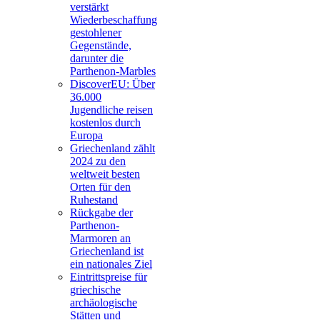
verstärkt
Wiederbeschaffung
gestohlener
Gegenstände,
darunter die
Parthenon-Marbles
DiscoverEU: Über
36.000
Jugendliche reisen
kostenlos durch
Europa
Griechenland zählt
2024 zu den
weltweit besten
Orten für den
Ruhestand
Rückgabe der
Parthenon-
Marmoren an
Griechenland ist
ein nationales Ziel
Eintrittspreise für
griechische
archäologische
Stätten und