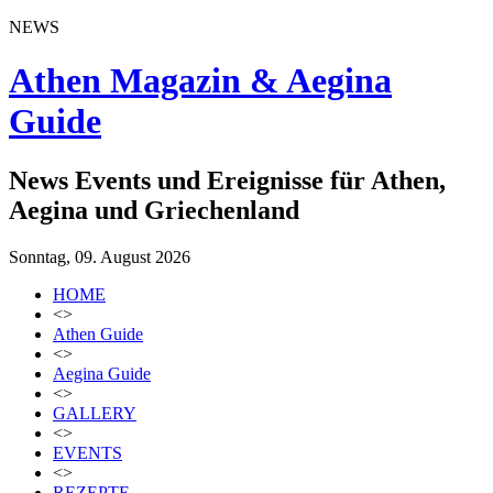
NEWS
Athen Magazin & Aegina
Guide
News Events und Ereignisse für Athen,
Aegina und Griechenland
Sonntag, 09. August 2026
HOME
<>
Athen Guide
<>
Aegina Guide
<>
GALLERY
<>
EVENTS
<>
REZEPTE