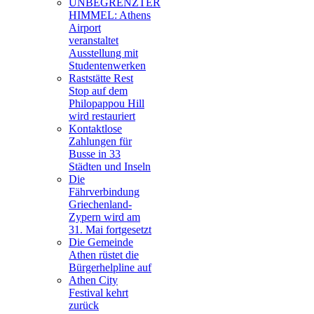
UNBEGRENZTER
HIMMEL: Athens
Airport
veranstaltet
Ausstellung mit
Studentenwerken
Raststätte Rest
Stop auf dem
Philopappou Hill
wird restauriert
Kontaktlose
Zahlungen für
Busse in 33
Städten und Inseln
Die
Fährverbindung
Griechenland-
Zypern wird am
31. Mai fortgesetzt
Die Gemeinde
Athen rüstet die
Bürgerhelpline auf
Athen City
Festival kehrt
zurück