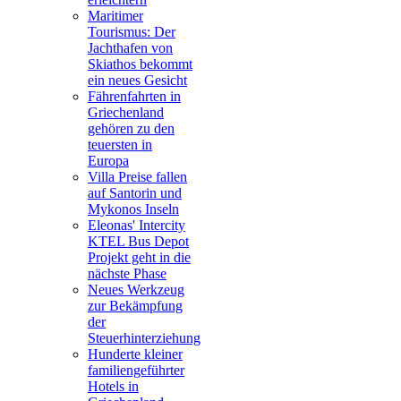
Maritimer
Tourismus: Der
Jachthafen von
Skiathos bekommt
ein neues Gesicht
Fährenfahrten in
Griechenland
gehören zu den
teuersten in
Europa
Villa Preise fallen
auf Santorin und
Mykonos Inseln
Eleonas' Intercity
KTEL Bus Depot
Projekt geht in die
nächste Phase
Neues Werkzeug
zur Bekämpfung
der
Steuerhinterziehung
Hunderte kleiner
familiengeführter
Hotels in