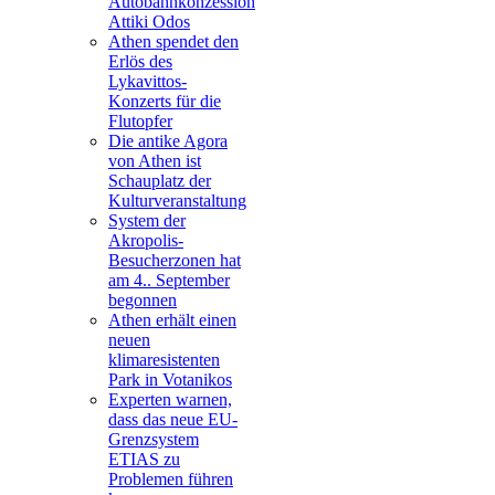
Autobahnkonzession
Attiki Odos
Athen spendet den
Erlös des
Lykavittos-
Konzerts für die
Flutopfer
Die antike Agora
von Athen ist
Schauplatz der
Kulturveranstaltung
System der
Akropolis-
Besucherzonen hat
am 4.. September
begonnen
Athen erhält einen
neuen
klimaresistenten
Park in Votanikos
Experten warnen,
dass das neue EU-
Grenzsystem
ETIAS zu
Problemen führen