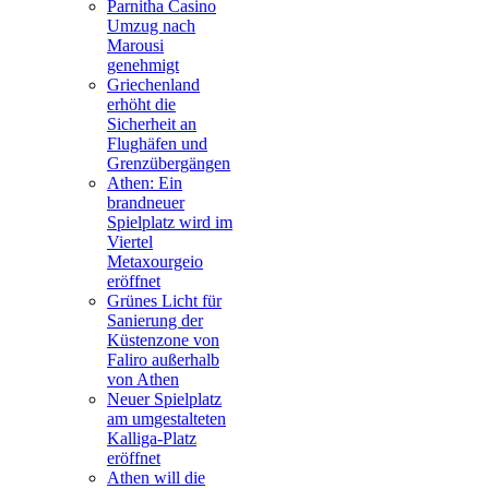
Parnitha Casino
Umzug nach
Marousi
genehmigt
Griechenland
erhöht die
Sicherheit an
Flughäfen und
Grenzübergängen
Athen: Ein
brandneuer
Spielplatz wird im
Viertel
Metaxourgeio
eröffnet
Grünes Licht für
Sanierung der
Küstenzone von
Faliro außerhalb
von Athen
Neuer Spielplatz
am umgestalteten
Kalliga-Platz
eröffnet
Athen will die