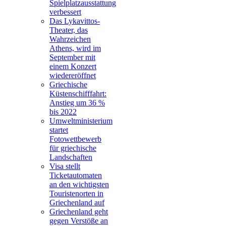
Spielplatzausstattung
verbessert
Das Lykavittos-
Theater, das
Wahrzeichen
Athens, wird im
September mit
einem Konzert
wiedereröffnet
Griechische
Küstenschifffahrt:
Anstieg um 36 %
bis 2022
Umweltministerium
startet
Fotowettbewerb
für griechische
Landschaften
Visa stellt
Ticketautomaten
an den wichtigsten
Touristenorten in
Griechenland auf
Griechenland geht
gegen Verstöße an