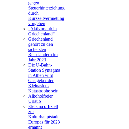
gegen
Steuerhinterziehung
durch
Kurzzeitvermietung
vorgehen
„Aktivurlaub in
Griechenland“
Griechenland
gehört zu den
sichersten
Reiseländern im
Jahr 2023
Die U-Bahn-
Station Syntagma
in Athen wird
Gastgeber der
Kleinasien-
Katastrophe sein
Alkoholfreier
Urlaub
Elefsina offiziell
zur
Kulturhauptstadt
Europas für 2023
ernannt