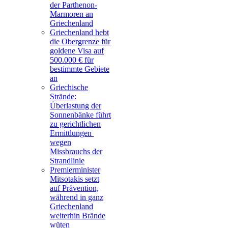
der Parthenon-
Marmoren an
Griechenland
Griechenland hebt
die Obergrenze für
goldene Visa auf
500.000 € für
bestimmte Gebiete
an
Griechische
Strände:
Überlastung der
Sonnenbänke führt
zu gerichtlichen
Ermittlungen
wegen
Missbrauchs der
Strandlinie
Premierminister
Mitsotakis setzt
auf Prävention,
während in ganz
Griechenland
weiterhin Brände
wüten