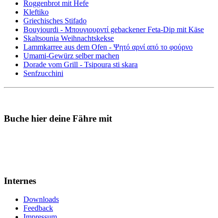
Roggenbrot mit Hefe
Kleftiko
Griechisches Stifado
Bouyiourdi - Μπουγιουρντί gebackener Feta-Dip mit Käse
Skaltsounia Weihnachtskekse
Lammkarree aus dem Ofen - Ψητό αρνί από το φούρνο
Umami-Gewürz selber machen
Dorade vom Grill - Tsipoura sti skara
Senfzucchini
Buche hier deine Fähre mit
Internes
Downloads
Feedback
Impressum