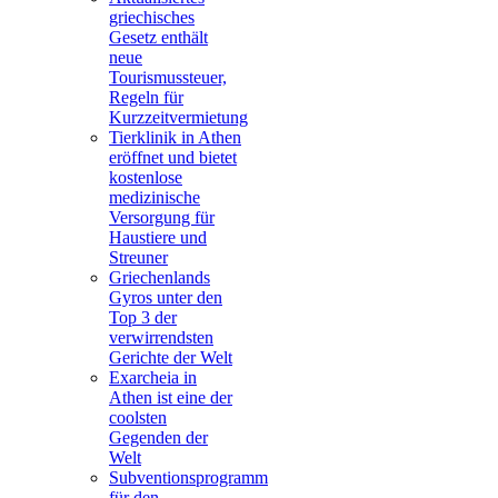
griechisches
Gesetz enthält
neue
Tourismussteuer,
Regeln für
Kurzzeitvermietung
Tierklinik in Athen
eröffnet und bietet
kostenlose
medizinische
Versorgung für
Haustiere und
Streuner
Griechenlands
Gyros unter den
Top 3 der
verwirrendsten
Gerichte der Welt
Exarcheia in
Athen ist eine der
coolsten
Gegenden der
Welt
Subventionsprogramm
für den