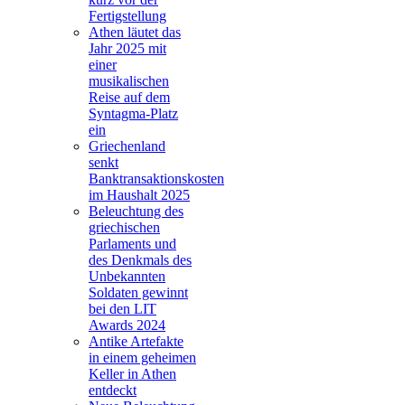
Fertigstellung
Athen läutet das
Jahr 2025 mit
einer
musikalischen
Reise auf dem
Syntagma-Platz
ein
Griechenland
senkt
Banktransaktionskosten
im Haushalt 2025
Beleuchtung des
griechischen
Parlaments und
des Denkmals des
Unbekannten
Soldaten gewinnt
bei den LIT
Awards 2024
Antike Artefakte
in einem geheimen
Keller in Athen
entdeckt