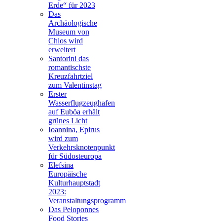
Erde“ für 2023
Das
Archäologische
Museum von
Chios wird
erweitert
Santorini das
romantischste
Kreuzfahrtziel
zum Valentinstag
Erster
Wasserflugzeughafen
auf Euböa erhält
grünes Licht
Ioannina, Epirus
wird zum
Verkehrsknotenpunkt
für Südosteuropa
Elefsina
Europäische
Kulturhauptstadt
2023:
Veranstaltungsprogramm
Das Peloponnes
Food Stories