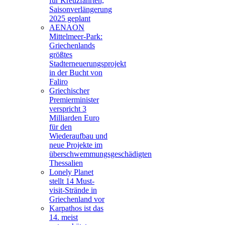
für Kreuzfahrten,
Saisonverlängerung
2025 geplant
AENAON
Mittelmeer-Park:
Griechenlands
größtes
Stadterneuerungsprojekt
in der Bucht von
Faliro
Griechischer
Premierminister
verspricht 3
Milliarden Euro
für den
Wiederaufbau und
neue Projekte im
überschwemmungsgeschädigten
Thessalien
Lonely Planet
stellt 14 Must-
visit-Strände in
Griechenland vor
Karpathos ist das
14. meist