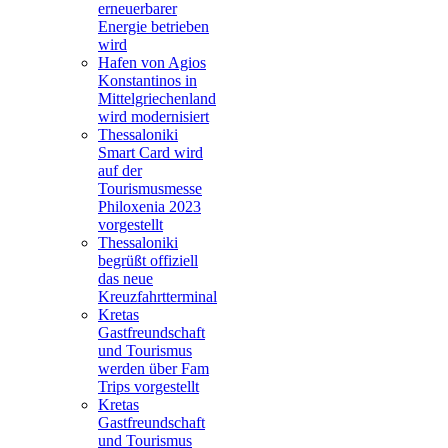
erneuerbarer
Energie betrieben
wird
Hafen von Agios
Konstantinos in
Mittelgriechenland
wird modernisiert
Thessaloniki
Smart Card wird
auf der
Tourismusmesse
Philoxenia 2023
vorgestellt
Thessaloniki
begrüßt offiziell
das neue
Kreuzfahrtterminal
Kretas
Gastfreundschaft
und Tourismus
werden über Fam
Trips vorgestellt
Kretas
Gastfreundschaft
und Tourismus