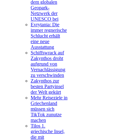
dem globalen
Geopark-
Netzwerk der
UNESCO bei
Evrytania: Die
immer regnerische
Schlucht erhält
eine neue
Ausstattung
Schiffswrack auf
Zakynthos droht
aufgrund von
Vernachlässigung
zu verschwinden
Zakynthos zur
besten Partyinsel
der Welt gekürt
Mehr Reiseziele in
Griechenland
müssen sich
TikTok zunutze
machen
Tilos 1.
griechische Insel,
die mit