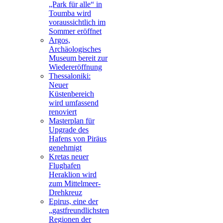
„Park für alle“ in
Toumba wird
voraussichtlich im
Sommer eröffnet
Argos,
Archäologisches
Museum bereit zur
Wiedereröffnung
Thessaloniki:
Neuer
Küstenbereich
wird umfassend
renoviert
Masterplan für
Upgrade des
Hafens von Piräus
genehmigt
Kretas neuer
Flughafen
Heraklion wird
zum Mittelmeer-
Drehkreuz
Epirus, eine der
„gastfreundlichsten
Regionen der