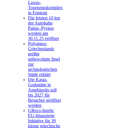
Luxus-
Tourismuskomplex
in Ermioni
Die letzten 10 km
der Autobahn
Patras–Pyrgos
werden am
30.11.25 eröffnet
Polyaigos:
Griechenlands
größte
unbewohnte Insel
zur
archäologischen
Stätte erklärt
Die Kasta-
Grabstätte in
Amphipolis soll
bis 2027 für
Besucher geöffnet
werden
GReco-Inseln:
EU-finanzierte
Initiative für 39
kleine griechische