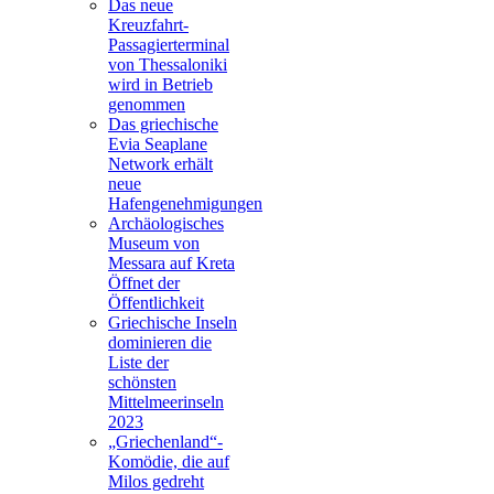
Das neue
Kreuzfahrt-
Passagierterminal
von Thessaloniki
wird in Betrieb
genommen
Das griechische
Evia Seaplane
Network erhält
neue
Hafengenehmigungen
Archäologisches
Museum von
Messara auf Kreta
Öffnet der
Öffentlichkeit
Griechische Inseln
dominieren die
Liste der
schönsten
Mittelmeerinseln
2023
„Griechenland“-
Komödie, die auf
Milos gedreht