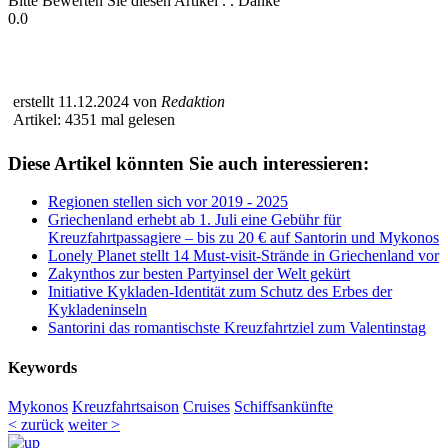
Bitte Bewerten Sie diesen Artikel . . Danke
0.0
erstellt 11.12.2024 von
Redaktion
Artikel: 4351 mal gelesen
Diese Artikel könnten Sie auch interessieren:
Regionen stellen sich vor 2019 - 2025
Griechenland erhebt ab 1. Juli eine Gebühr für
Kreuzfahrtpassagiere – bis zu 20 € auf Santorin und Mykonos
Lonely Planet stellt 14 Must-visit-Strände in Griechenland vor
Zakynthos zur besten Partyinsel der Welt gekürt
Initiative Kykladen-Identität zum Schutz des Erbes der
Kykladeninseln
Santorini das romantischste Kreuzfahrtziel zum Valentinstag
Keywords
Mykonos
Kreuzfahrtsaison
Cruises
Schiffsankünfte
< zurück
weiter >