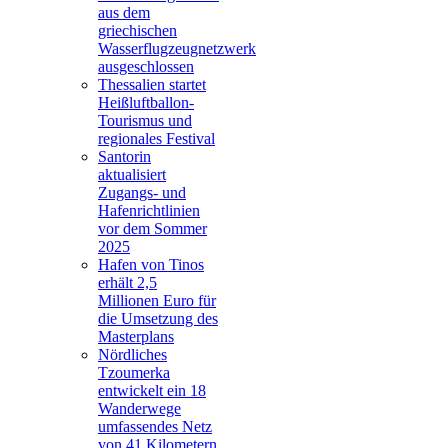
aus dem
griechischen
Wasserflugzeugnetzwerk
ausgeschlossen
Thessalien startet
Heißluftballon-
Tourismus und
regionales Festival
Santorin
aktualisiert
Zugangs- und
Hafenrichtlinien
vor dem Sommer
2025
Hafen von Tinos
erhält 2,5
Millionen Euro für
die Umsetzung des
Masterplans
Nördliches
Tzoumerka
entwickelt ein 18
Wanderwege
umfassendes Netz
von 41 Kilometern