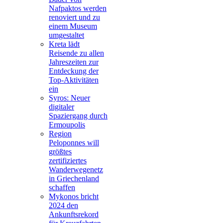
Nafpaktos werden
renoviert und zu
einem Museum
umgestaltet
Kreta lädt
Reisende zu allen
Jahreszeiten zur
Entdeckung der
Top-Aktivitäten
ein
Syros: Neuer
digitaler
Spaziergang durch
Ermoupolis
Region
Peloponnes will
größtes
zertifiziertes
Wanderwegenetz
in Griechenland
schaffen
Mykonos bricht
2024 den
Ankunftsrekord