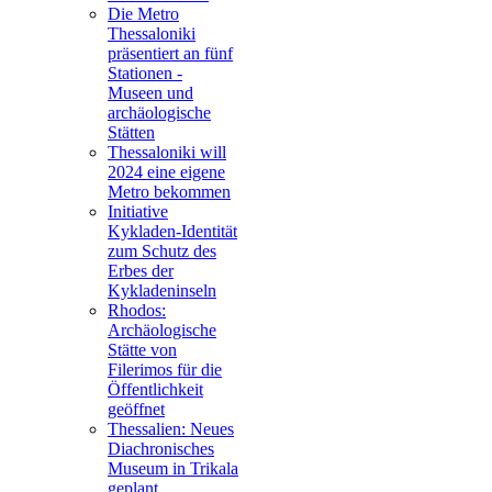
Die Metro
Thessaloniki
präsentiert an fünf
Stationen -
Museen und
archäologische
Stätten
Thessaloniki will
2024 eine eigene
Metro bekommen
Initiative
Kykladen-Identität
zum Schutz des
Erbes der
Kykladeninseln
Rhodos:
Archäologische
Stätte von
Filerimos für die
Öffentlichkeit
geöffnet
Thessalien: Neues
Diachronisches
Museum in Trikala
geplant