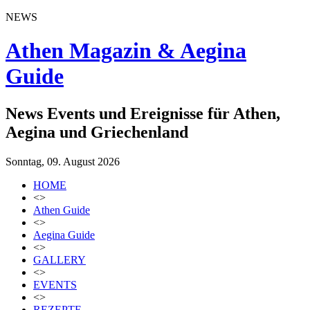
NEWS
Athen Magazin & Aegina
Guide
News Events und Ereignisse für Athen,
Aegina und Griechenland
Sonntag, 09. August 2026
HOME
<>
Athen Guide
<>
Aegina Guide
<>
GALLERY
<>
EVENTS
<>
REZEPTE