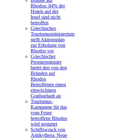
Brände auf
Rhodos: 84% der
Hotels auf der
Insel sind nicht
betroffen
Griechisches
Tourismusministerium
stellt Aktionsplan
zur Erholung von
Rhodos vor
Griechischer
Premierminister
bietet den von den
Bränden auf
Rhodos
Betroffenen einen
einwöchigen
Gratisurlaub an
Tourismus-
Kampagne für das
vom Feuer
betroffene Rhodos
wird gestartet
Schiffswrack von
Antikythera: Neue