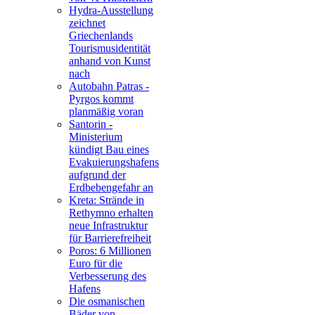
Hydra-Ausstellung
zeichnet
Griechenlands
Tourismusidentität
anhand von Kunst
nach
Autobahn Patras -
Pyrgos kommt
planmäßig voran
Santorin -
Ministerium
kündigt Bau eines
Evakuierungshafens
aufgrund der
Erdbebengefahr an
Kreta: Strände in
Rethymno erhalten
neue Infrastruktur
für Barrierefreiheit
Poros: 6 Millionen
Euro für die
Verbesserung des
Hafens
Die osmanischen
Bäder von