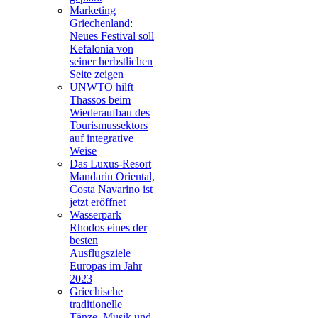
Marketing
Griechenland:
Neues Festival soll
Kefalonia von
seiner herbstlichen
Seite zeigen
UNWTO hilft
Thassos beim
Wiederaufbau des
Tourismussektors
auf integrative
Weise
Das Luxus-Resort
Mandarin Oriental,
Costa Navarino ist
jetzt eröffnet
Wasserpark
Rhodos eines der
besten
Ausflugsziele
Europas im Jahr
2023
Griechische
traditionelle
Tänze, Musik und