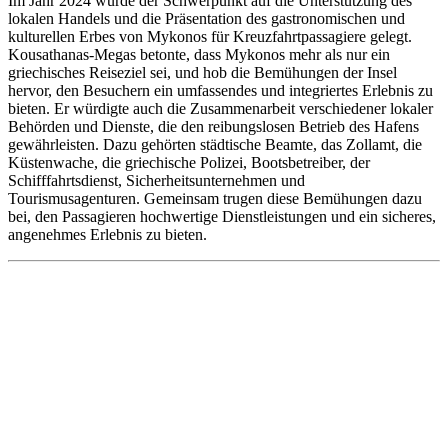
Im Jahr 2024 wurde der Schwerpunkt auf die Unterstützung des
lokalen Handels und die Präsentation des gastronomischen und
kulturellen Erbes von Mykonos für Kreuzfahrtpassagiere gelegt.
Kousathanas-Megas betonte, dass Mykonos mehr als nur ein
griechisches Reiseziel sei, und hob die Bemühungen der Insel
hervor, den Besuchern ein umfassendes und integriertes Erlebnis zu
bieten. Er würdigte auch die Zusammenarbeit verschiedener lokaler
Behörden und Dienste, die den reibungslosen Betrieb des Hafens
gewährleisten. Dazu gehörten städtische Beamte, das Zollamt, die
Küstenwache, die griechische Polizei, Bootsbetreiber, der
Schifffahrtsdienst, Sicherheitsunternehmen und
Tourismusagenturen. Gemeinsam trugen diese Bemühungen dazu
bei, den Passagieren hochwertige Dienstleistungen und ein sicheres,
angenehmes Erlebnis zu bieten.