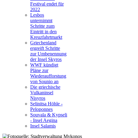
Festival endet für
2022
Lesbos
unternimmt
Schritte zum
Eintritt in den
Kreuzfahrtmarkt
Griechenland
ergreift Schritte
zur Umbenennung
der Insel Skyros
WWF kündigt
Pläne zur
Wiederaufforstung
von Sounio an
Die griechische
Vulkaninsel
Nisyros
Selinitsa Höhle -
Peloponnes
Souvala & Kypseli
- Insel Aegina
Insel Salamis