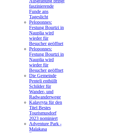
Ausgrabung bringt
faszinierende
Funde ans
Tageslicht
Peloponnes:
Festung Bourtzi in
Nauplia wird
wieder für
Besucher geöffnet
Peloponnes:
Festung Bourtzi in
Nauplia wird
wieder für
Besucher geöffnet
Die Gemeinde
Penteli enthüllt
Schilder für
Wander- und
Radwanderwege
Kalavryta für den
Titel Bestes
Tourismusdorf
2023 nominiert
Adventure Park -
Malakasa