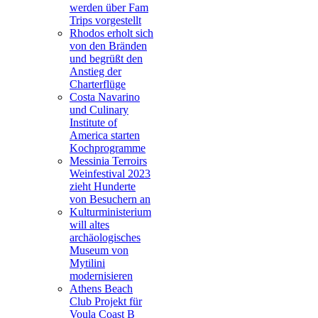
werden über Fam
Trips vorgestellt
Rhodos erholt sich
von den Bränden
und begrüßt den
Anstieg der
Charterflüge
Costa Navarino
und Culinary
Institute of
America starten
Kochprogramme
Messinia Terroirs
Weinfestival 2023
zieht Hunderte
von Besuchern an
Kulturministerium
will altes
archäologisches
Museum von
Mytilini
modernisieren
Athens Beach
Club Projekt für
Voula Coast B