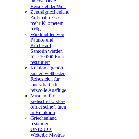
unterschätzte
Reiseziel der Welt
Zentralgriechenland
Autobahn E65,
mehr Kilometern
fertig
Windmühlen von
Patmos und
Kirche auf
Santorin werden
für 250 000 Euro
restauriert
Kefalonia gehört
zu den weltbesten
Reisezielen für
landschaftlich
reizvolle Ausflüge
Museum für
kretische Folklore
öffnet seine Türen
in Heraklion
Griechenland
restauriert
UNESCO-
Welterbe Mystras