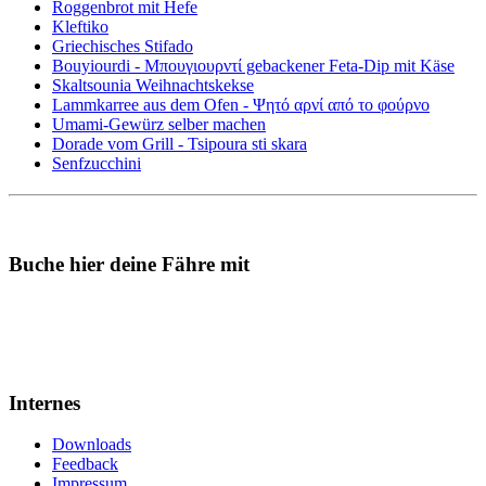
Roggenbrot mit Hefe
Kleftiko
Griechisches Stifado
Bouyiourdi - Μπουγιουρντί gebackener Feta-Dip mit Käse
Skaltsounia Weihnachtskekse
Lammkarree aus dem Ofen - Ψητό αρνί από το φούρνο
Umami-Gewürz selber machen
Dorade vom Grill - Tsipoura sti skara
Senfzucchini
Buche hier deine Fähre mit
Internes
Downloads
Feedback
Impressum