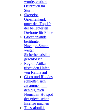
wurde, erobert
Österreich im
Sturm
Skopelos,
Griechenland,
unter den Top 10
der beliebtesten
Drehorte für Filme
Griechenlands
berühmter
Navagio-Strand
wegen
Sicherheitsrisiko
geschlossen
Region Attika
rüstet den Hafen
von Rafina auf
Cisco und Rhodes
schließen sich
zusammen, um
den digitalen
Nomaden-Hotspot
der griechischen
Insel zu machen
Thessalonikis