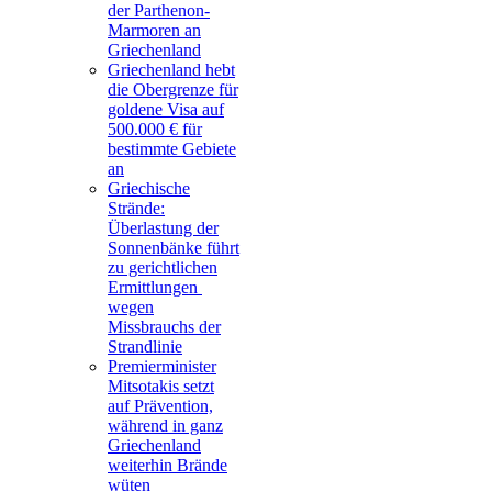
der Parthenon-
Marmoren an
Griechenland
Griechenland hebt
die Obergrenze für
goldene Visa auf
500.000 € für
bestimmte Gebiete
an
Griechische
Strände:
Überlastung der
Sonnenbänke führt
zu gerichtlichen
Ermittlungen
wegen
Missbrauchs der
Strandlinie
Premierminister
Mitsotakis setzt
auf Prävention,
während in ganz
Griechenland
weiterhin Brände
wüten