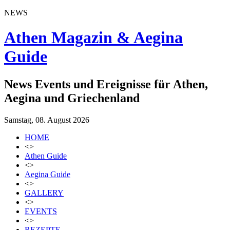
NEWS
Athen Magazin & Aegina
Guide
News Events und Ereignisse für Athen,
Aegina und Griechenland
Samstag, 08. August 2026
HOME
<>
Athen Guide
<>
Aegina Guide
<>
GALLERY
<>
EVENTS
<>
REZEPTE