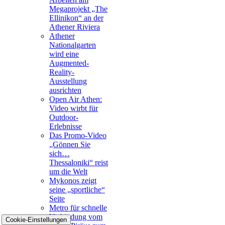
Megaprojekt „The
Ellinikon“ an der
Athener Riviera
Athener
Nationalgarten
wird eine
Augmented-
Reality-
Ausstellung
ausrichten
Open Air Athen:
Video wirbt für
Outdoor-
Erlebnisse
Das Promo-Video
„Gönnen Sie
sich…
Thessaloniki“ reist
um die Welt
Mykonos zeigt
seine „sportliche“
Seite
Metro für schnelle
Verbindung vom
Cookie-Einstellungen