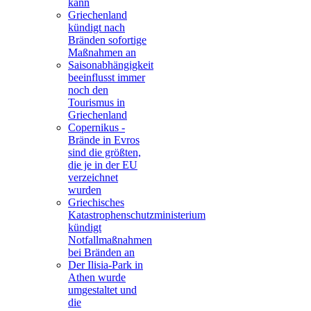
kann
Griechenland
kündigt nach
Bränden sofortige
Maßnahmen an
Saisonabhängigkeit
beeinflusst immer
noch den
Tourismus in
Griechenland
Copernikus -
Brände in Evros
sind die größten,
die je in der EU
verzeichnet
wurden
Griechisches
Katastrophenschutzministerium
kündigt
Notfallmaßnahmen
bei Bränden an
Der Ilisia-Park in
Athen wurde
umgestaltet und
die