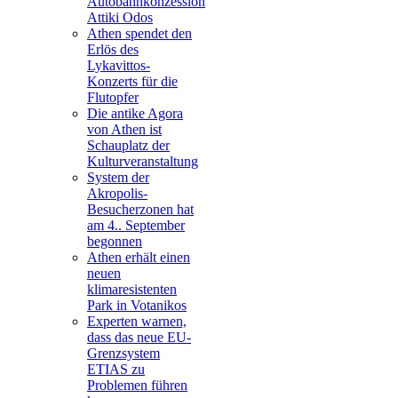
Autobahnkonzession
Attiki Odos
Athen spendet den
Erlös des
Lykavittos-
Konzerts für die
Flutopfer
Die antike Agora
von Athen ist
Schauplatz der
Kulturveranstaltung
System der
Akropolis-
Besucherzonen hat
am 4.. September
begonnen
Athen erhält einen
neuen
klimaresistenten
Park in Votanikos
Experten warnen,
dass das neue EU-
Grenzsystem
ETIAS zu
Problemen führen