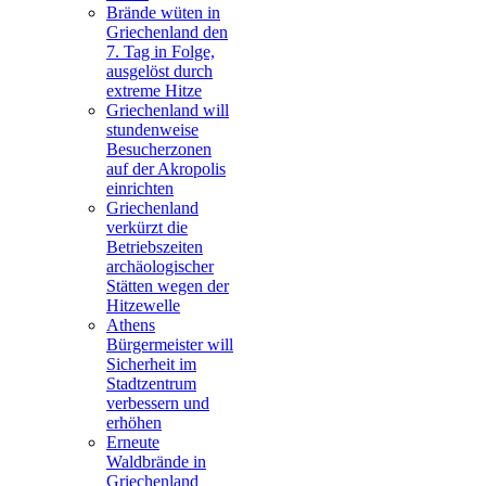
Brände wüten in
Griechenland den
7. Tag in Folge,
ausgelöst durch
extreme Hitze
Griechenland will
stundenweise
Besucherzonen
auf der Akropolis
einrichten
Griechenland
verkürzt die
Betriebszeiten
archäologischer
Stätten wegen der
Hitzewelle
Athens
Bürgermeister will
Sicherheit im
Stadtzentrum
verbessern und
erhöhen
Erneute
Waldbrände in
Griechenland