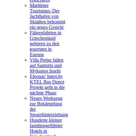
Maritimer
Tourismus: Der
Jachthafen von
Skiathos bekommt
ein neues Gesicht
Fährenfahrten in
Griechenland
gehören zu den
teuersten in
Europa
Villa Preise fallen
auf Santorin und
Mykonos Inseln
Eleonas' Intercity
KTEL Bus Depot
Projekt geht in die
nächste Phase
Neues Werkzeug
zur Bekämpfung
der
Steuerhinterziehung
Hunderte kleiner
familiengeführter
Hotels in