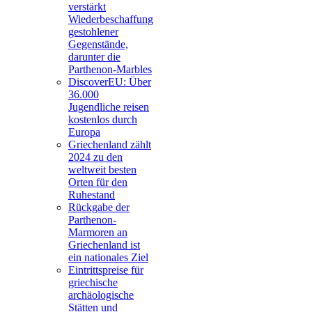
verstärkt
Wiederbeschaffung
gestohlener
Gegenstände,
darunter die
Parthenon-Marbles
DiscoverEU: Über
36.000
Jugendliche reisen
kostenlos durch
Europa
Griechenland zählt
2024 zu den
weltweit besten
Orten für den
Ruhestand
Rückgabe der
Parthenon-
Marmoren an
Griechenland ist
ein nationales Ziel
Eintrittspreise für
griechische
archäologische
Stätten und