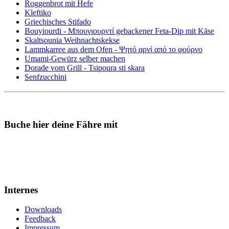
Roggenbrot mit Hefe
Kleftiko
Griechisches Stifado
Bouyiourdi - Μπουγιουρντί gebackener Feta-Dip mit Käse
Skaltsounia Weihnachtskekse
Lammkarree aus dem Ofen - Ψητό αρνί από το φούρνο
Umami-Gewürz selber machen
Dorade vom Grill - Tsipoura sti skara
Senfzucchini
Buche hier deine Fähre mit
Internes
Downloads
Feedback
Impressum