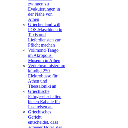
zwingen zu
Evakuierungen in
der Nähe von
Athen
Griechenland will
POS-Maschinen in
Taxis und
Lieferdiensten zur
Pflicht machen
Vollmond-Tango
im Akropolis-
Museum in Athen
Verkehrsministerium
kündigt 250
Elektrobusse für
Athen und
Thessaloniki an
Griechische
Fährgesellschaften
bieten Rabatte für
Inselreisen an
Griechisches
Gericht
entscheidet, dass
Athener Hotel, das