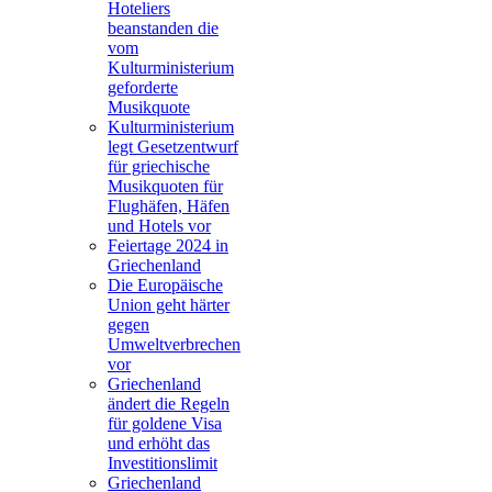
Hoteliers
beanstanden die
vom
Kulturministerium
geforderte
Musikquote
Kulturministerium
legt Gesetzentwurf
für griechische
Musikquoten für
Flughäfen, Häfen
und Hotels vor
Feiertage 2024 in
Griechenland
Die Europäische
Union geht härter
gegen
Umweltverbrechen
vor
Griechenland
ändert die Regeln
für goldene Visa
und erhöht das
Investitionslimit
Griechenland