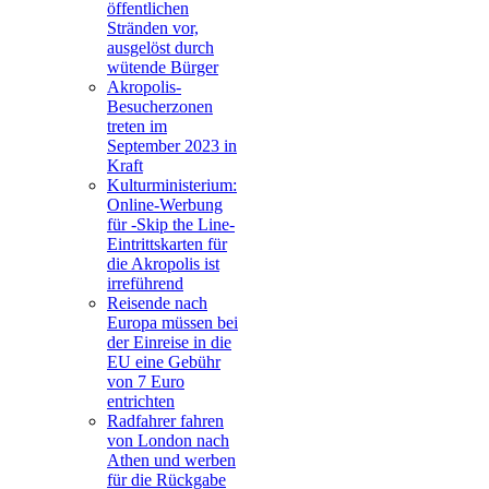
öffentlichen
Stränden vor,
ausgelöst durch
wütende Bürger
Akropolis-
Besucherzonen
treten im
September 2023 in
Kraft
Kulturministerium:
Online-Werbung
für -Skip the Line-
Eintrittskarten für
die Akropolis ist
irreführend
Reisende nach
Europa müssen bei
der Einreise in die
EU eine Gebühr
von 7 Euro
entrichten
Radfahrer fahren
von London nach
Athen und werben
für die Rückgabe