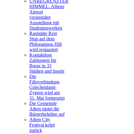
UNBEGRENZTER
HIMMEL: Athens
Airport
veranstaltet
Ausstellung mit
Studentenwerken
Raststätte Rest
Stop auf dem
Philopappou Hill
wird restauriert
Kontaktlose
Zahlungen für
Busse in 33
Städten und Inseln
Die
Fährverbindung
Griechenland-
Zypern wird am
31. Mai fortgesetzt
Die Gemeinde
Athen rüstet die
Bürgerhelpline auf
Athen City
Festival kehrt
zurück