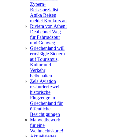
Zypern-
Reisespezialist
Attika Reisen
meldet Konkurs an
Riviera von Athen:
Deal ebnet Weg
für Fahrradspur
und Gehweg
Griechenland will
ermäßigte Steuern
auf Tourismus,
Kultur und
Verkehr
beibehalten
Zela Aviation
restauriert zwei
historische
Flugzeuge in
Griechenland für
öffentliche
Besichtigungen
Malwettbewerb
für eine
Weihnachtskarte!
Aktualisiertes