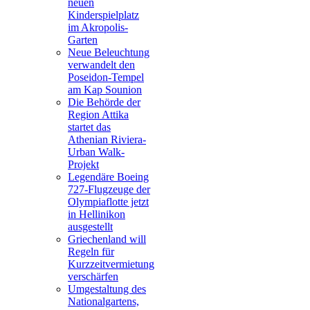
neuen
Kinderspielplatz
im Akropolis-
Garten
Neue Beleuchtung
verwandelt den
Poseidon-Tempel
am Kap Sounion
Die Behörde der
Region Attika
startet das
Athenian Riviera-
Urban Walk-
Projekt
Legendäre Boeing
727-Flugzeuge der
Olympiaflotte jetzt
in Hellinikon
ausgestellt
Griechenland will
Regeln für
Kurzzeitvermietung
verschärfen
Umgestaltung des
Nationalgartens,