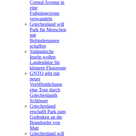
Central Avenue in
eine
Fußgängerzone
verwandeln
Griechenland will
Park für Menschen
mit
Behinderungen
schaffen
Südägäische
Inseln wollen
Landeplätze für
kleinere Flugzeuge
GNTO gibt mit
neuer
Veröffentlichung
eine Tour durch
Griechenlands
Schlösser
Griechenland
erschafft Park zum
Gedenken an die
Brandopfer von
Mati
Griechenland will