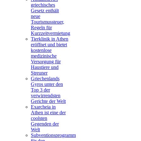
griechisches
Gesetz enthält
neue
Tourismussteuer,
Regeln für
Kurzzeitvermietung
Tierklinik in Athen
eröffnet und bietet
kostenlose
medizinische
Versorgung für
Haustiere und
Streuner
Griechenlands
Gyros unter den
Top 3 der
verwirrendsten
Gerichte der Welt
Exarcheia in
Athen ist eine der
coolsten
Gegenden der
Welt
Subventionsprogramm
für den