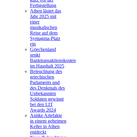
Fertigstellung
Athen läutet das
Jahr 2025 mit
einer
musikalischen
Reise auf dem
Syntagma-Platz
ein
Griechenland
senkt
Banktransaktionskosten
im Haushalt 2025
Beleuchtung des
griechischen
Parlaments und
des Denkmals des
Unbekannten
Soldaten gewinnt
bei den LIT
Awards 2024
Antike Artefakte
in einem geheimen
Keller in Athen
entdeckt