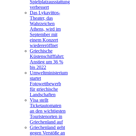
Spielplatzausstattung
verbessert
Das Lykavittos-
Theater, das
Wahrzeichen
Athens, wird im
September mit
einem Konzert
wiedereröffnet
Griechische
Küstenschifffahrt:
Anstieg um 36 %
bis 2022
Umweltministerium
startet
Fotowettbewerb
für griechische
Landschaften
Visa stellt
Ticketautomaten
an den wichtigsten
Touristenorten in
Griechenland auf
Griechenland geht
gegen Verstöße an