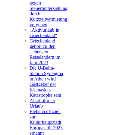
gegen
Steuerhinterziehung
durch
Kurzzeitvermietung
vorgehen
„Aktivurlaub in
Griechenland“
Griechenland
gehört zu den
sichersten
Reiseländern im
Jahr 2023
Die U-Bahn-
Station Syntagma
in Athen wird
Gastgeber der
Kleinasien-
Katastrophe sein
Alkoholfreier
Urlaub
Elefsina offiziell
zur
Kulturhauptstadt
Europas für 2023
ernannt