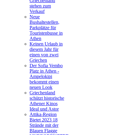
Griechenland
stehen zum
Verkauf
Neue
Bushaltestellen,
Parkplätze für
Touristenbusse in
Athen
Keinen Urlaub in
diesem Jahr für
einen von zwei
Griechen
Der Sofia Vembo
Platz in Athen -
Ampelokipi
bekommt einen
neuen Look
Griechenland
schützt historische
Athener Kinos
Ideal und Astor
Attika-Region
Bietet 2023 18
Strände mit der
Blauen Flagge