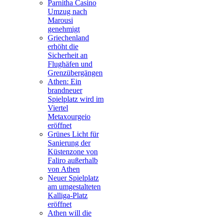
Parnitha Casino
Umzug nach
Marousi
genehmigt
Griechenland
erhöht die
Sicherheit an
Flughäfen und
Grenzübergängen
Athen: Ein
brandneuer
Spielplatz wird im
Viertel
Metaxourgeio
eröffnet
Grünes Licht für
Sanierung der
Küstenzone von
Faliro außerhalb
von Athen
Neuer Spielplatz
am umgestalteten
Kalliga-Platz
eröffnet
Athen will die