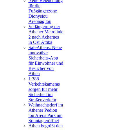
Neue Beleuchtung
für die
Fußgängerzone
Dionysiou
Areopagitou
Verlängerung der
Athener Metrolinie
2 nach Acharnes
in Ost-Attika
SafeAthens: Neue
innovative
Sicherheits-App
für Einwohner und
Besucher von
Athen
1.388
Verkehrskameras
sorgen für mehr
Sicherheit im
Straßenverkehr
Weihnachtsdorf im
Athener Pedion
tou Areos Park am
Sonntag eröffnet
Athen begrüßt den