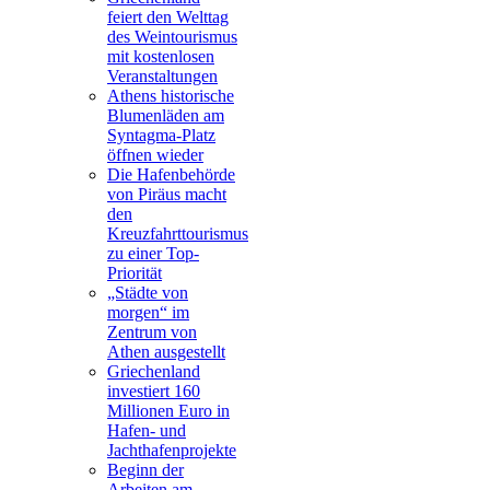
feiert den Welttag
des Weintourismus
mit kostenlosen
Veranstaltungen
Athens historische
Blumenläden am
Syntagma-Platz
öffnen wieder
Die Hafenbehörde
von Piräus macht
den
Kreuzfahrttourismus
zu einer Top-
Priorität
„Städte von
morgen“ im
Zentrum von
Athen ausgestellt
Griechenland
investiert 160
Millionen Euro in
Hafen- und
Jachthafenprojekte
Beginn der
Arbeiten am