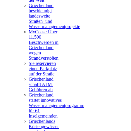
der Welt
Griechenland
beschleunigt
landesweite
Straßen- und
Wassermanagementprojekte
MyCoast: Über
11.500
Beschwerden in
Griechenland
wegen
Strandverstößen
Sie reservieren
einen Parkplatz
auf der Straße
Griechenland
schafft ATM-
Gebühren ab
Griechenland
startet innovatives
Wassermanagementprogramm
für 61
Inselgemeinden
Griechenlands
Küstengewässer