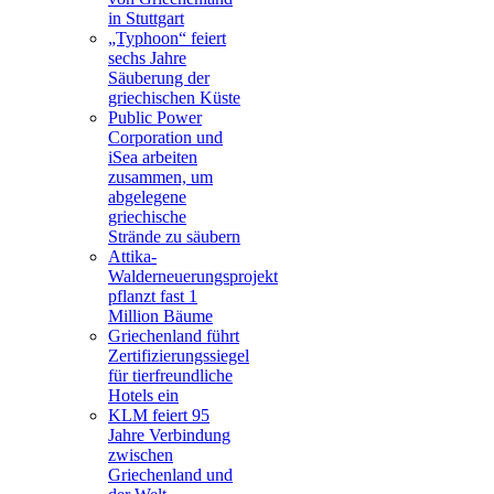
in Stuttgart
„Typhoon“ feiert
sechs Jahre
Säuberung der
griechischen Küste
Public Power
Corporation und
iSea arbeiten
zusammen, um
abgelegene
griechische
Strände zu säubern
Attika-
Walderneuerungsprojekt
pflanzt fast 1
Million Bäume
Griechenland führt
Zertifizierungssiegel
für tierfreundliche
Hotels ein
KLM feiert 95
Jahre Verbindung
zwischen
Griechenland und