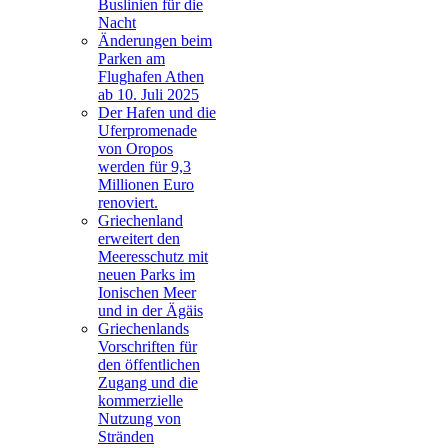
Buslinien für die
Nacht
Änderungen beim
Parken am
Flughafen Athen
ab 10. Juli 2025
Der Hafen und die
Uferpromenade
von Oropos
werden für 9,3
Millionen Euro
renoviert.
Griechenland
erweitert den
Meeresschutz mit
neuen Parks im
Ionischen Meer
und in der Ägäis
Griechenlands
Vorschriften für
den öffentlichen
Zugang und die
kommerzielle
Nutzung von
Stränden