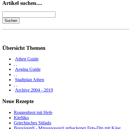
Artikel suchen....
Übersicht Themen
Athen Guide
. .
Aegina Guide
. .
Stadtplan Athen
. .
Archive 2004 - 2019
Neue Rezepte
Roggenbrot mit Hefe
Kleftiko
Griechisches Stifado
Bouyiourdi - Μπουγιουρντί gebackener Feta-Dip mit Käse