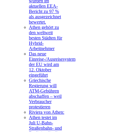
wurden im
aktuellen EEA-
Bericht zu 97 %
als ausgezeichnet
bewertet.
Athen gehört zu
den weltweit
besten Städten für
Hybrid-
Arbeitnehmer
Das neue
Einreise-/Ausreisesystem
der EU wird am
12. Oktober
eingeführt
Griechische
Regierung will
ATM-Gebühren
abschaffen – weil
Verbraucher
protestieren
Riviera von Athen:
Athen testet im
Juli U-Bahn-
Straßenbahn- und