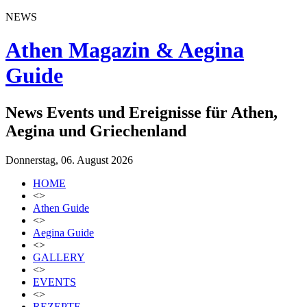
NEWS
Athen Magazin & Aegina
Guide
News Events und Ereignisse für Athen,
Aegina und Griechenland
Donnerstag, 06. August 2026
HOME
<>
Athen Guide
<>
Aegina Guide
<>
GALLERY
<>
EVENTS
<>
REZEPTE