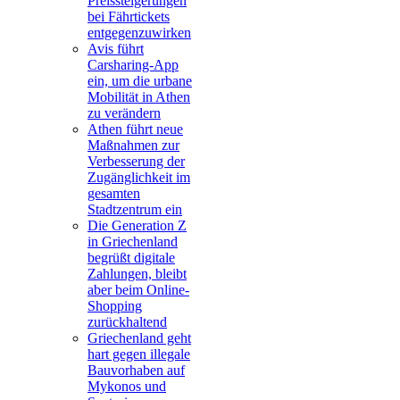
Preissteigerungen
bei Fährtickets
entgegenzuwirken
Avis führt
Carsharing-App
ein, um die urbane
Mobilität in Athen
zu verändern
Athen führt neue
Maßnahmen zur
Verbesserung der
Zugänglichkeit im
gesamten
Stadtzentrum ein
Die Generation Z
in Griechenland
begrüßt digitale
Zahlungen, bleibt
aber beim Online-
Shopping
zurückhaltend
Griechenland geht
hart gegen illegale
Bauvorhaben auf
Mykonos und