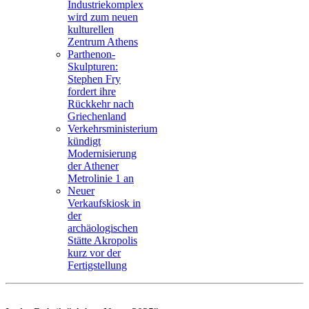
Industriekomplex
wird zum neuen
kulturellen
Zentrum Athens
Parthenon-
Skulpturen:
Stephen Fry
fordert ihre
Rückkehr nach
Griechenland
Verkehrsministerium
kündigt
Modernisierung
der Athener
Metrolinie 1 an
Neuer
Verkaufskiosk in
der
archäologischen
Stätte Akropolis
kurz vor der
Fertigstellung