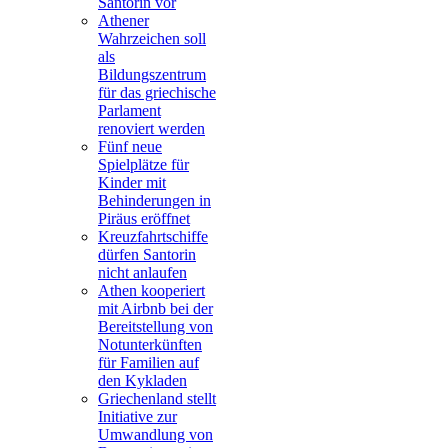
Santorin vor
Athener
Wahrzeichen soll
als
Bildungszentrum
für das griechische
Parlament
renoviert werden
Fünf neue
Spielplätze für
Kinder mit
Behinderungen in
Piräus eröffnet
Kreuzfahrtschiffe
dürfen Santorin
nicht anlaufen
Athen kooperiert
mit Airbnb bei der
Bereitstellung von
Notunterkünften
für Familien auf
den Kykladen
Griechenland stellt
Initiative zur
Umwandlung von