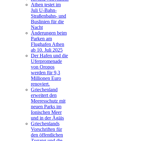
Athen testet im
Juli U-Bahn-
Straßenbahn- und
Buslinien für die
Nacht
Änderungen beim
Parken am
Flughafen Athen
ab 10. Juli 2025
Der Hafen und die
Uferpromenade
von Oropos
werden für 9,3
Millionen Euro
renoviert.
Griechenland
erweitert den
Meeresschutz mit
neuen Parks im
Ionischen Meer
und in der Ägäis
Griechenlands
Vorschriften für
den öffentlichen
Zugang und die