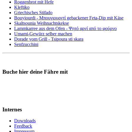
Roggenbrot mit Hefe
Kleftiko
Griechisches Stifado
Bouyiourdi - Μπουγιουρντί gebackener Feta-Dip mit Käse
Skaltsounia Weihnachtskekse
Lammkarree aus dem Ofen - Ψητό αρνί από το φούρνο
Umami-Gewürz selber machen
Dorade vom Grill - Tsipoura sti skara
Senfzucchini
Buche hier deine Fähre mit
Internes
Downloads
Feedback
Impressum