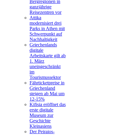
Bergregionen in
ganzjährige
Reisezentren vor
Attika
modernisiert drei
Parks in Athen mit
Schwerpunkt auf
Nachhaltigkeit
Griechenlands
digitale
Arbeitskarte gilt ab
1. März
uneingeschränkt
im
Tourismussektor
Fährticketpreise in
Griechenland
steigen ab Mai um
12-15%
Kifisia eröffnet das
erste digitale
Museum zur
Geschichte
Kleinasiens
Der Peiraios-