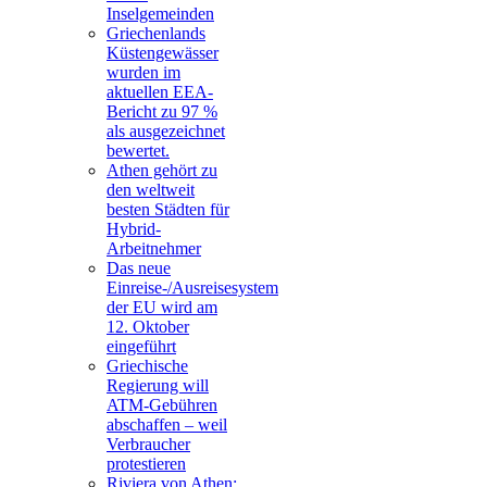
Inselgemeinden
Griechenlands
Küstengewässer
wurden im
aktuellen EEA-
Bericht zu 97 %
als ausgezeichnet
bewertet.
Athen gehört zu
den weltweit
besten Städten für
Hybrid-
Arbeitnehmer
Das neue
Einreise-/Ausreisesystem
der EU wird am
12. Oktober
eingeführt
Griechische
Regierung will
ATM-Gebühren
abschaffen – weil
Verbraucher
protestieren
Riviera von Athen: