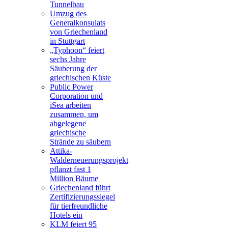
Tunnelbau
Umzug des
Generalkonsulats
von Griechenland
in Stuttgart
„Typhoon“ feiert
sechs Jahre
Säuberung der
griechischen Küste
Public Power
Corporation und
iSea arbeiten
zusammen, um
abgelegene
griechische
Strände zu säubern
Attika-
Walderneuerungsprojekt
pflanzt fast 1
Million Bäume
Griechenland führt
Zertifizierungssiegel
für tierfreundliche
Hotels ein
KLM feiert 95