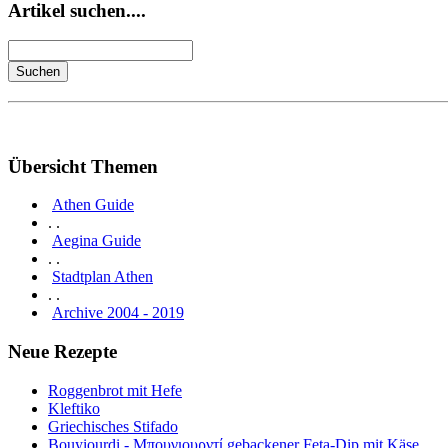
Artikel suchen....
Übersicht Themen
Athen Guide
. .
Aegina Guide
. .
Stadtplan Athen
. .
Archive 2004 - 2019
Neue Rezepte
Roggenbrot mit Hefe
Kleftiko
Griechisches Stifado
Bouyiourdi - Μπουγιουρντί gebackener Feta-Dip mit Käse