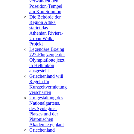
verwandelt den
Poseidon-Tempel
am Kap Sounion
Die Behörde der
Region Attika
startet das
Athenian Riviera-
Urban Walk-
Projekt
Legendäre Boeing
727-Flugzeuge der
Olympiaflotte jetzt
in Hellinikon
ausgestellt
Griechenland will
Regeln für
Kurzzeitvermietung
verschärfen
Umgestaltung des
Nationalgartens,
des Syntagma-
Platzes und der
Platonischen
Akademie geplant
Griechenland