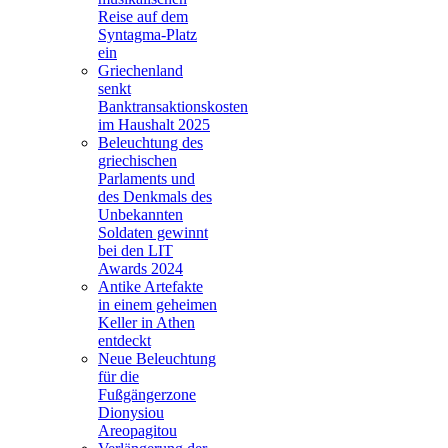
Reise auf dem
Syntagma-Platz
ein
Griechenland
senkt
Banktransaktionskosten
im Haushalt 2025
Beleuchtung des
griechischen
Parlaments und
des Denkmals des
Unbekannten
Soldaten gewinnt
bei den LIT
Awards 2024
Antike Artefakte
in einem geheimen
Keller in Athen
entdeckt
Neue Beleuchtung
für die
Fußgängerzone
Dionysiou
Areopagitou