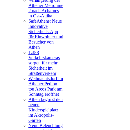
Verlängerung der
Athener Metrolinie
2 nach Acharnes
in Ost-Attika
SafeAthens: Neue
innovative
Sicherheits-App
für Einwohner und
Besucher von
Athen
1.388
Verkehrskameras
sorgen für mehr
Sicherheit im
Straßenverkehr
Weihnachtsdorf im
Athener Pedion
tou Areos Park am
Sonntag eröffnet
Athen begrüßt den
neuen
Kinderspielplatz
im Akropolis-
Garten
Neue Beleuchtung