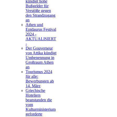
kündigt hohe
Bußgelder für
Verstöße gegen
den Strandzugang
an
Athen und
Epidaurus Festival
2024 -
AKTUALISIERT
-
Der Gouverneur
von Attika kündigt
Umbenennung in
Großraum Athen
an
Tourismus 2024
für alle:
Bewerbungen ab
14. März
Griechische
Hoteliers
beanstanden die
vom
Kulturministerium
geforderte