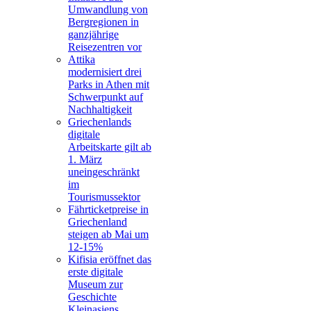
Umwandlung von
Bergregionen in
ganzjährige
Reisezentren vor
Attika
modernisiert drei
Parks in Athen mit
Schwerpunkt auf
Nachhaltigkeit
Griechenlands
digitale
Arbeitskarte gilt ab
1. März
uneingeschränkt
im
Tourismussektor
Fährticketpreise in
Griechenland
steigen ab Mai um
12-15%
Kifisia eröffnet das
erste digitale
Museum zur
Geschichte
Kleinasiens