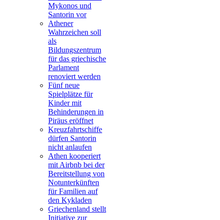
Mykonos und
Santorin vor
Athener
Wahrzeichen soll
als
Bildungszentrum
für das griechische
Parlament
renoviert werden
Fünf neue
Spielplätze für
Kinder mit
Behinderungen in
Piräus eröffnet
Kreuzfahrtschiffe
dürfen Santorin
nicht anlaufen
Athen kooperiert
mit Airbnb bei der
Bereitstellung von
Notunterkünften
für Familien auf
den Kykladen
Griechenland stellt
Initiative zur