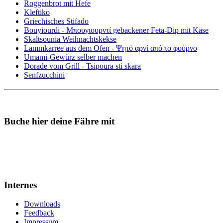
Roggenbrot mit Hefe
Kleftiko
Griechisches Stifado
Bouyiourdi - Μπουγιουρντί gebackener Feta-Dip mit Käse
Skaltsounia Weihnachtskekse
Lammkarree aus dem Ofen - Ψητό αρνί από το φούρνο
Umami-Gewürz selber machen
Dorade vom Grill - Tsipoura sti skara
Senfzucchini
Buche hier deine Fähre mit
Internes
Downloads
Feedback
Impressum