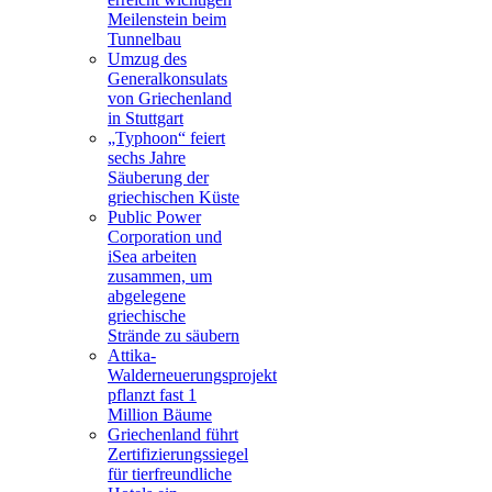
Meilenstein beim
Tunnelbau
Umzug des
Generalkonsulats
von Griechenland
in Stuttgart
„Typhoon“ feiert
sechs Jahre
Säuberung der
griechischen Küste
Public Power
Corporation und
iSea arbeiten
zusammen, um
abgelegene
griechische
Strände zu säubern
Attika-
Walderneuerungsprojekt
pflanzt fast 1
Million Bäume
Griechenland führt
Zertifizierungssiegel
für tierfreundliche