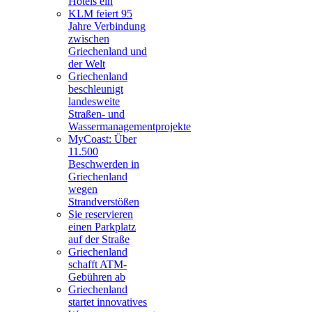
Hotels ein
KLM feiert 95
Jahre Verbindung
zwischen
Griechenland und
der Welt
Griechenland
beschleunigt
landesweite
Straßen- und
Wassermanagementprojekte
MyCoast: Über
11.500
Beschwerden in
Griechenland
wegen
Strandverstößen
Sie reservieren
einen Parkplatz
auf der Straße
Griechenland
schafft ATM-
Gebühren ab
Griechenland
startet innovatives