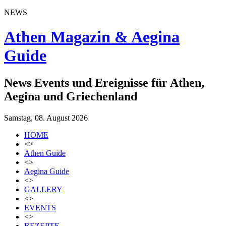
NEWS
Athen Magazin & Aegina
Guide
News Events und Ereignisse für Athen,
Aegina und Griechenland
Samstag, 08. August 2026
HOME
<>
Athen Guide
<>
Aegina Guide
<>
GALLERY
<>
EVENTS
<>
REZEPTE