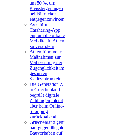
um 50 %, um
Preissteigerungen
bei Fährtickets
entgegenzuwirken
Avis führt
Carsharing-App
ein, um die urbane
Mobilität in Athen
zu verändern
Athen führt neue
Maßnahmen zur
Verbesserung der
Zugänglichkeit im
gesamten
Stadtzentrum ein
Die Generation Z
in Griechenland
begrüßt digitale
Zahlungen, bleibt
aber beim Online-
Shopping
zurückhaltend
Griechenland geht
hart gegen illegale
Bauvorhaben auf