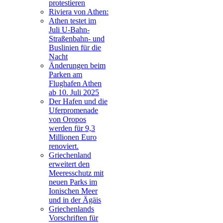
protestieren
Riviera von Athen:
Athen testet im
Juli U-Bahn-
Straßenbahn- und
Buslinien für die
Nacht
Änderungen beim
Parken am
Flughafen Athen
ab 10. Juli 2025
Der Hafen und die
Uferpromenade
von Oropos
werden für 9,3
Millionen Euro
renoviert.
Griechenland
erweitert den
Meeresschutz mit
neuen Parks im
Ionischen Meer
und in der Ägäis
Griechenlands
Vorschriften für