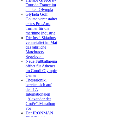
1.Etape Greece by
Tour de France im
antiken Olympia
Glyfada Golf
Course veranstaltet
erstes Pro-Am-
Turnier für die
maritime Industrie
Die Insel Skiathos
veranstaltet im Mai
das jährliche
Matchrace-
Segelevent
Neue Fußballarena
öffnet für Athener
im Goudi Olympic
Center
Thessaloniki
bereitet sich auf
den 17.
Internationalen
„Alexander der
Große“-Marathon
vor
Der IRONMAN