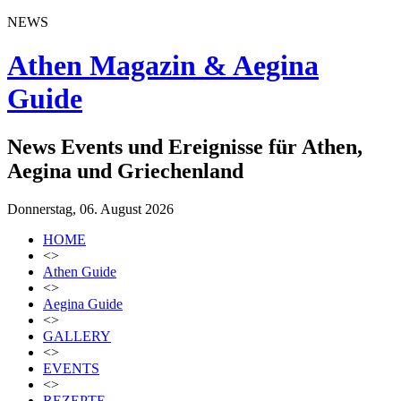
NEWS
Athen Magazin & Aegina
Guide
News Events und Ereignisse für Athen,
Aegina und Griechenland
Donnerstag, 06. August 2026
HOME
<>
Athen Guide
<>
Aegina Guide
<>
GALLERY
<>
EVENTS
<>
REZEPTE