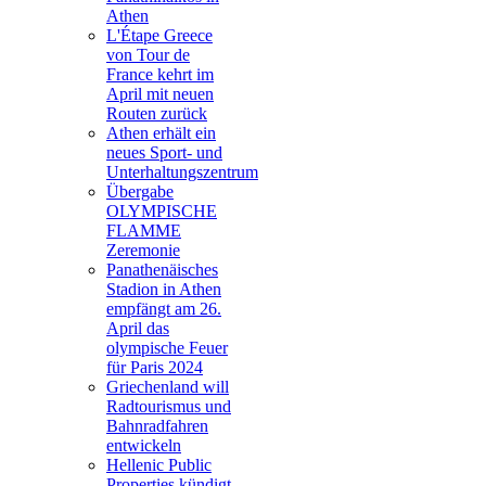
Athen
L'Étape Greece
von Tour de
France kehrt im
April mit neuen
Routen zurück
Athen erhält ein
neues Sport- und
Unterhaltungszentrum
Übergabe
OLYMPISCHE
FLAMME
Zeremonie
Panathenäisches
Stadion in Athen
empfängt am 26.
April das
olympische Feuer
für Paris 2024
Griechenland will
Radtourismus und
Bahnradfahren
entwickeln
Hellenic Public
Properties kündigt