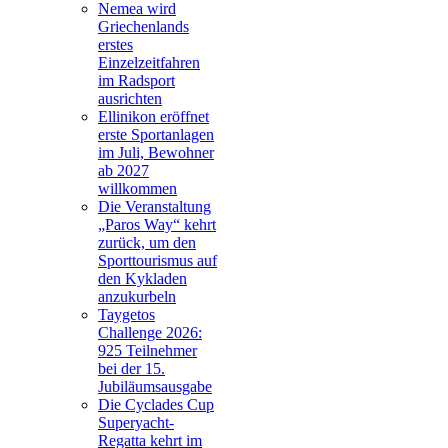
Nemea wird
Griechenlands
erstes
Einzelzeitfahren
im Radsport
ausrichten
Ellinikon eröffnet
erste Sportanlagen
im Juli, Bewohner
ab 2027
willkommen
Die Veranstaltung
„Paros Way“ kehrt
zurück, um den
Sporttourismus auf
den Kykladen
anzukurbeln
Taygetos
Challenge 2026:
925 Teilnehmer
bei der 15.
Jubiläumsausgabe
Die Cyclades Cup
Superyacht-
Regatta kehrt im