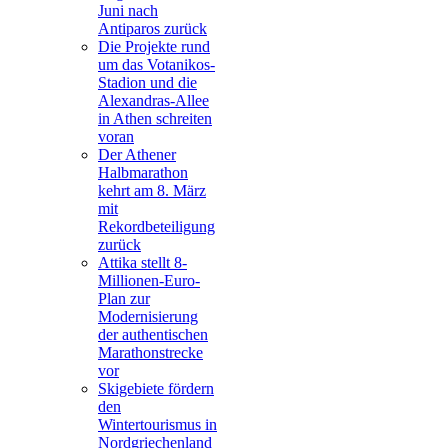
Juni nach
Antiparos zurück
Die Projekte rund
um das Votanikos-
Stadion und die
Alexandras-Allee
in Athen schreiten
voran
Der Athener
Halbmarathon
kehrt am 8. März
mit
Rekordbeteiligung
zurück
Attika stellt 8-
Millionen-Euro-
Plan zur
Modernisierung
der authentischen
Marathonstrecke
vor
Skigebiete fördern
den
Wintertourismus in
Nordgriechenland