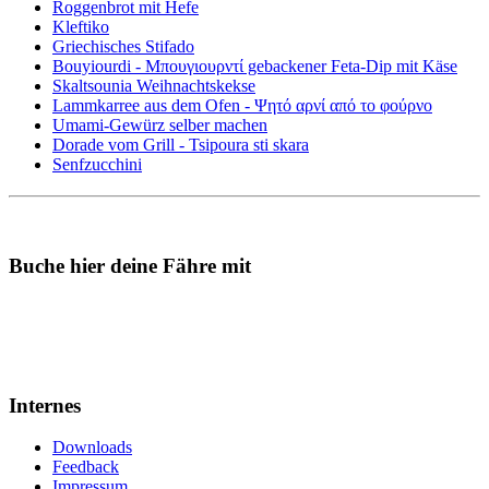
Roggenbrot mit Hefe
Kleftiko
Griechisches Stifado
Bouyiourdi - Μπουγιουρντί gebackener Feta-Dip mit Käse
Skaltsounia Weihnachtskekse
Lammkarree aus dem Ofen - Ψητό αρνί από το φούρνο
Umami-Gewürz selber machen
Dorade vom Grill - Tsipoura sti skara
Senfzucchini
Buche hier deine Fähre mit
Internes
Downloads
Feedback
Impressum