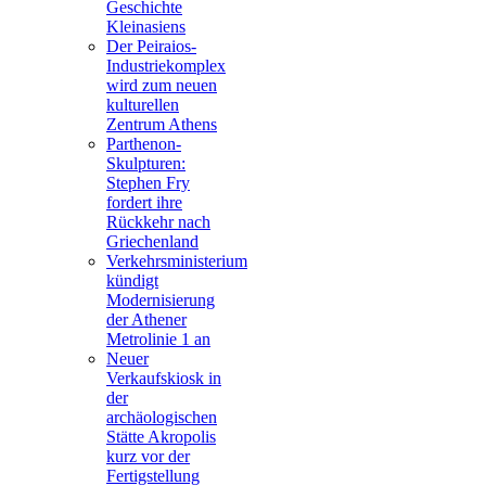
Geschichte
Kleinasiens
Der Peiraios-
Industriekomplex
wird zum neuen
kulturellen
Zentrum Athens
Parthenon-
Skulpturen:
Stephen Fry
fordert ihre
Rückkehr nach
Griechenland
Verkehrsministerium
kündigt
Modernisierung
der Athener
Metrolinie 1 an
Neuer
Verkaufskiosk in
der
archäologischen
Stätte Akropolis
kurz vor der
Fertigstellung