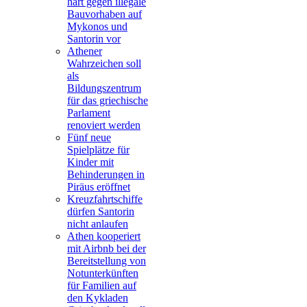
hart gegen illegale
Bauvorhaben auf
Mykonos und
Santorin vor
Athener
Wahrzeichen soll
als
Bildungszentrum
für das griechische
Parlament
renoviert werden
Fünf neue
Spielplätze für
Kinder mit
Behinderungen in
Piräus eröffnet
Kreuzfahrtschiffe
dürfen Santorin
nicht anlaufen
Athen kooperiert
mit Airbnb bei der
Bereitstellung von
Notunterkünften
für Familien auf
den Kykladen