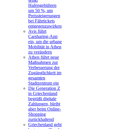
senkt
Hafengebühren
um 50 %, um
Preissteigerungen
bei Fährtickets
entgegenzuwirken
Avis führt
Carsharing-App
ein, um die urbane
Mobilität in Athen
zu verändern
Athen führt neue
Maßnahmen zur
Verbesserung der
Zugänglichkeit im
gesamten
Stadtzentrum ein
Die Generation Z
in Griechenland
begrüßt digitale
Zahlungen, bleibt
aber beim Online-
Shopping
zurückhaltend
Griechenland geht