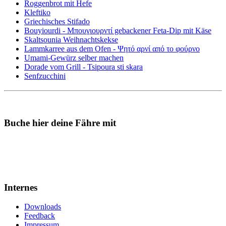
Roggenbrot mit Hefe
Kleftiko
Griechisches Stifado
Bouyiourdi - Μπουγιουρντί gebackener Feta-Dip mit Käse
Skaltsounia Weihnachtskekse
Lammkarree aus dem Ofen - Ψητό αρνί από το φούρνο
Umami-Gewürz selber machen
Dorade vom Grill - Tsipoura sti skara
Senfzucchini
Buche hier deine Fähre mit
Internes
Downloads
Feedback
Impressum