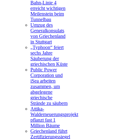
Bahn-Linie 4
erreicht wichtigen
Meilenstein beim
Tunnelbau
Umzug des
Generalkonsulats
von Griechenland
in Stuttgart
„Typhoon“ feiert
sechs Jahre
Säuberung der
griechischen Küste
Public Power
Corporation und
iSea arbeiten
zusammen, um
abgelegene
griechische
Strände zu säubern
Attika-
Walderneuerungsprojekt
pflanzt fast 1
Million Bäume
Griechenland führt
Zertifizierungssiegel