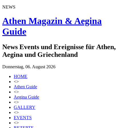
NEWS
Athen Magazin & Aegina
Guide
News Events und Ereignisse für Athen,
Aegina und Griechenland
Donnerstag, 06. August 2026
HOME
<>
Athen Guide
<>
Aegina Guide
<>
GALLERY
<>
EVENTS
<>
REZEPTE