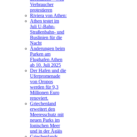
Verbraucher
protestieren
Riviera von Athen:
Athen testet im
Juli U-Bahn-
Straßenbahn- und
Buslinien für die
Nacht
Änderungen beim
Parken am
Flughafen Athen
ab 10. Juli 2025
Der Hafen und die
Uferpromenade
von Oropos
werden für 9,3
Millionen Euro
renoviert.
Griechenland
erweitert den
Meeresschutz mit
neuen Parks im
Ionischen Meer
und in der Ägäis
Griechenlands