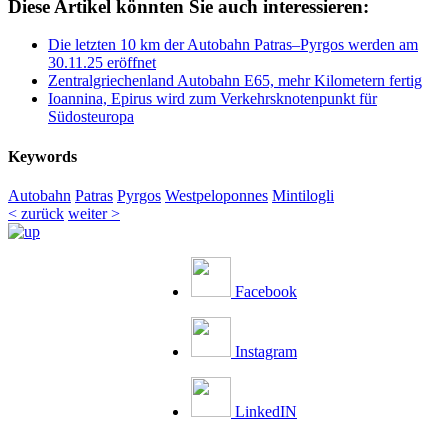
Diese Artikel könnten Sie auch interessieren:
Die letzten 10 km der Autobahn Patras–Pyrgos werden am
30.11.25 eröffnet
Zentralgriechenland Autobahn E65, mehr Kilometern fertig
Ioannina, Epirus wird zum Verkehrsknotenpunkt für
Südosteuropa
Keywords
Autobahn
Patras
Pyrgos
Westpeloponnes
Mintilogli
< zurück
weiter >
Facebook
Instagram
LinkedIN