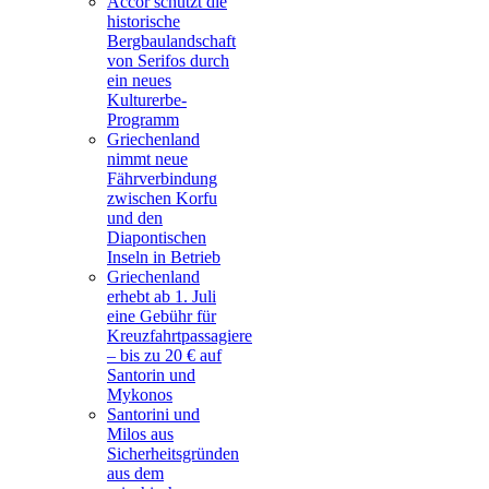
Accor schützt die
historische
Bergbaulandschaft
von Serifos durch
ein neues
Kulturerbe-
Programm
Griechenland
nimmt neue
Fährverbindung
zwischen Korfu
und den
Diapontischen
Inseln in Betrieb
Griechenland
erhebt ab 1. Juli
eine Gebühr für
Kreuzfahrtpassagiere
– bis zu 20 € auf
Santorin und
Mykonos
Santorini und
Milos aus
Sicherheitsgründen
aus dem