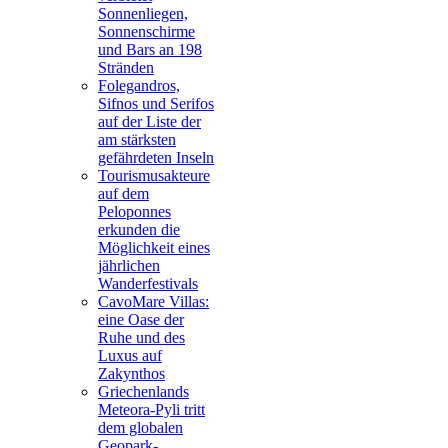
Sonnenliegen,
Sonnenschirme
und Bars an 198
Stränden
Folegandros,
Sifnos und Serifos
auf der Liste der
am stärksten
gefährdeten Inseln
Tourismusakteure
auf dem
Peloponnes
erkunden die
Möglichkeit eines
jährlichen
Wanderfestivals
CavoMare Villas:
eine Oase der
Ruhe und des
Luxus auf
Zakynthos
Griechenlands
Meteora-Pyli tritt
dem globalen
Geopark-