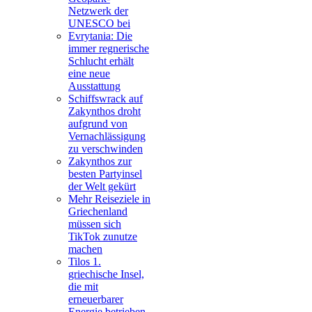
Netzwerk der
UNESCO bei
Evrytania: Die
immer regnerische
Schlucht erhält
eine neue
Ausstattung
Schiffswrack auf
Zakynthos droht
aufgrund von
Vernachlässigung
zu verschwinden
Zakynthos zur
besten Partyinsel
der Welt gekürt
Mehr Reiseziele in
Griechenland
müssen sich
TikTok zunutze
machen
Tilos 1.
griechische Insel,
die mit
erneuerbarer
Energie betrieben