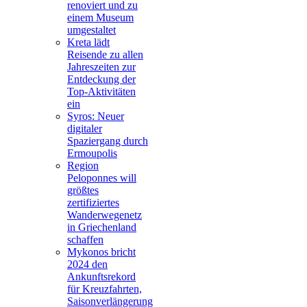
renoviert und zu
einem Museum
umgestaltet
Kreta lädt
Reisende zu allen
Jahreszeiten zur
Entdeckung der
Top-Aktivitäten
ein
Syros: Neuer
digitaler
Spaziergang durch
Ermoupolis
Region
Peloponnes will
größtes
zertifiziertes
Wanderwegenetz
in Griechenland
schaffen
Mykonos bricht
2024 den
Ankunftsrekord
für Kreuzfahrten,
Saisonverlängerung