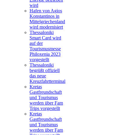
wird
Hafen von Agios
Konstantinos in
Mittelgriechenland
wird modernisiert
Thessaloniki
Smart Card wird
auf der
Tourismusmesse
Philoxenia 2023
vorgestellt
Thessaloniki
begrüßt offiziell
das neue
Kreuzfahrtterminal
Kretas
Gastfreundschaft
und Tourismus
werden über Fam
Trips vorgestellt
Kretas
Gastfreundschaft
und Tourismus
werden über Fam