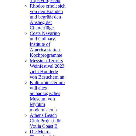
Trips vorgestellt
Rhodos erholt sich
von den Bränden
und begrüßt den
Anstieg der
Charterflüge
Costa Navarino
und Culinary
Institute of
America starten
Kochprogramme
Messinia Terroirs
Weinfestival 2023
zieht Hunderte
von Besuchern an
Kulturministerium
will altes
archäologisches
Museum von
Mytilini
modernisieren
Athens Beach
Club Projekt für
Voula Coast B
Die Metro