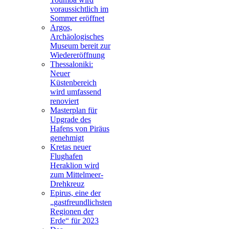
voraussichtlich im
Sommer eröffnet
Argos,
Archäologisches
Museum bereit zur
Wiedereröffnung
Thessaloniki:
Neuer
Küstenbereich
wird umfassend
renoviert
Masterplan für
Upgrade des
Hafens von Piräus
genehmigt
Kretas neuer
Flughafen
Heraklion wird
zum Mittelmeer-
Drehkreuz
Epirus, eine der
„gastfreundlichsten
Regionen der
Erde“ für 2023