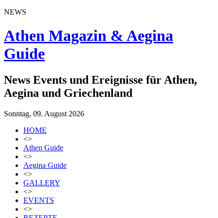
NEWS
Athen Magazin & Aegina
Guide
News Events und Ereignisse für Athen,
Aegina und Griechenland
Sonntag, 09. August 2026
HOME
<>
Athen Guide
<>
Aegina Guide
<>
GALLERY
<>
EVENTS
<>
REZEPTE