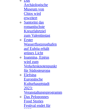
Das
Archäologische
Museum von
Chios wird
erweitert
Santorini das
romantischste
Kreuzfahrtziel
zum Valentinstag
Erster
Wasserflugzeughafen
auf Euböa erhält
grünes Licht
Ioannina, Epirus
wird zum
Verkehrsknotenpunkt
für Südosteuropa
Elefsina
Europäische
Kulturhauptstadt
2023:
Veranstaltungsprogramm
Das Peloponnes
Food Stories
Festival endet für