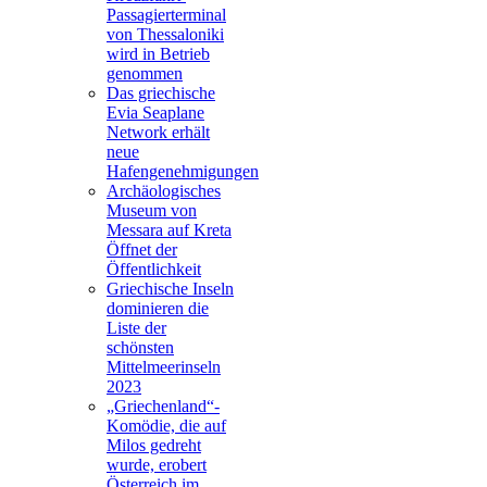
Passagierterminal
von Thessaloniki
wird in Betrieb
genommen
Das griechische
Evia Seaplane
Network erhält
neue
Hafengenehmigungen
Archäologisches
Museum von
Messara auf Kreta
Öffnet der
Öffentlichkeit
Griechische Inseln
dominieren die
Liste der
schönsten
Mittelmeerinseln
2023
„Griechenland“-
Komödie, die auf
Milos gedreht
wurde, erobert
Österreich im