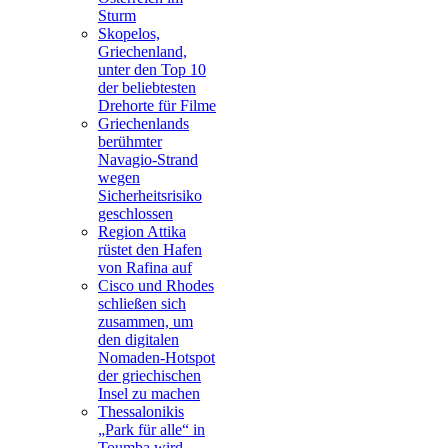
Sturm
Skopelos,
Griechenland,
unter den Top 10
der beliebtesten
Drehorte für Filme
Griechenlands
berühmter
Navagio-Strand
wegen
Sicherheitsrisiko
geschlossen
Region Attika
rüstet den Hafen
von Rafina auf
Cisco und Rhodes
schließen sich
zusammen, um
den digitalen
Nomaden-Hotspot
der griechischen
Insel zu machen
Thessalonikis
„Park für alle“ in
Toumba wird