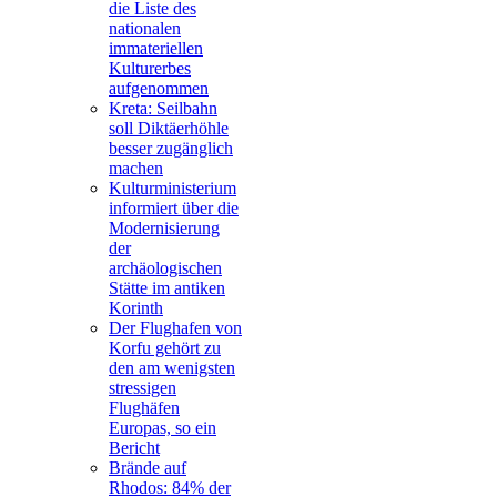
die Liste des
nationalen
immateriellen
Kulturerbes
aufgenommen
Kreta: Seilbahn
soll Diktäerhöhle
besser zugänglich
machen
Kulturministerium
informiert über die
Modernisierung
der
archäologischen
Stätte im antiken
Korinth
Der Flughafen von
Korfu gehört zu
den am wenigsten
stressigen
Flughäfen
Europas, so ein
Bericht
Brände auf
Rhodos: 84% der