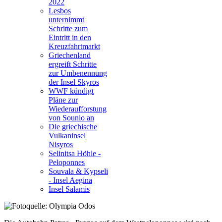
2022
Lesbos
unternimmt
Schritte zum
Eintritt in den
Kreuzfahrtmarkt
Griechenland
ergreift Schritte
zur Umbenennung
der Insel Skyros
WWF kündigt
Pläne zur
Wiederaufforstung
von Sounio an
Die griechische
Vulkaninsel
Nisyros
Selinitsa Höhle -
Peloponnes
Souvala & Kypseli
- Insel Aegina
Insel Salamis