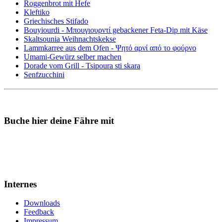
Roggenbrot mit Hefe
Kleftiko
Griechisches Stifado
Bouyiourdi - Μπουγιουρντί gebackener Feta-Dip mit Käse
Skaltsounia Weihnachtskekse
Lammkarree aus dem Ofen - Ψητό αρνί από το φούρνο
Umami-Gewürz selber machen
Dorade vom Grill - Tsipoura sti skara
Senfzucchini
Buche hier deine Fähre mit
Internes
Downloads
Feedback
Impressum