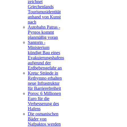
zeichnet
Griechenlands
Tourismusidentität
anhand von Kunst
nach
Autobahn Patras -
Pyrgos kommt
planmäßig voran
Santorin -
Ministerium
kündigt Bau eines
Evakuierungshafens
aufgrund der
Erdbebengefahr an
Kreta: Strände in
Rethymno erhalten
neue Infrastruktur
für Barrierefreiheit
Poros: 6 Millionen
Euro für die
Verbesserung des
Hafens
Die osmanischen
Bäder von
Nafpaktos werden