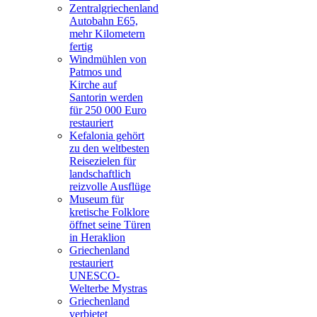
Zentralgriechenland
Autobahn E65,
mehr Kilometern
fertig
Windmühlen von
Patmos und
Kirche auf
Santorin werden
für 250 000 Euro
restauriert
Kefalonia gehört
zu den weltbesten
Reisezielen für
landschaftlich
reizvolle Ausflüge
Museum für
kretische Folklore
öffnet seine Türen
in Heraklion
Griechenland
restauriert
UNESCO-
Welterbe Mystras
Griechenland
verbietet