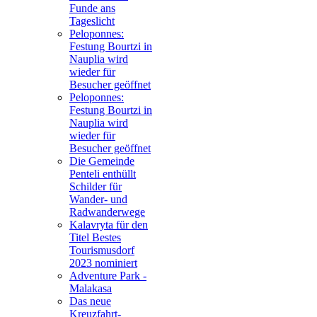
Funde ans
Tageslicht
Peloponnes:
Festung Bourtzi in
Nauplia wird
wieder für
Besucher geöffnet
Peloponnes:
Festung Bourtzi in
Nauplia wird
wieder für
Besucher geöffnet
Die Gemeinde
Penteli enthüllt
Schilder für
Wander- und
Radwanderwege
Kalavryta für den
Titel Bestes
Tourismusdorf
2023 nominiert
Adventure Park -
Malakasa
Das neue
Kreuzfahrt-