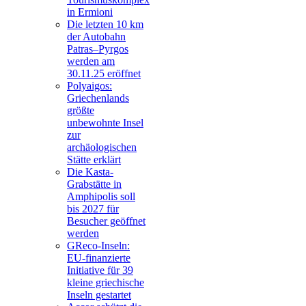
in Ermioni
Die letzten 10 km
der Autobahn
Patras–Pyrgos
werden am
30.11.25 eröffnet
Polyaigos:
Griechenlands
größte
unbewohnte Insel
zur
archäologischen
Stätte erklärt
Die Kasta-
Grabstätte in
Amphipolis soll
bis 2027 für
Besucher geöffnet
werden
GReco-Inseln:
EU-finanzierte
Initiative für 39
kleine griechische
Inseln gestartet