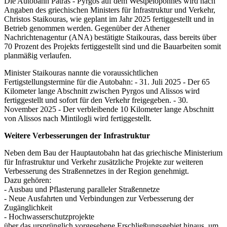
Die Autobahn
Patra
s - Pyrgos auf dem Westpeloponnes wird nach
Angaben des griechischen Ministers für Infrastruktur und Verkehr,
Christos Staikouras, wie geplant im Jahr 2025 fertiggestellt und in
Betrieb genommen werden. Gegenüber der Athener
Nachrichtenagentur (ANA) bestätigte Staikouras, dass bereits über
70 Prozent des Projekts fertiggestellt sind und die Bauarbeiten somit
planmäßig verlaufen.
Minister Staikouras nannte die voraussichtlichen
Fertigstellungstermine für die Autobahn: - 31. Juli 2025 - Der 65
Kilometer lange Abschnitt zwischen Pyrgos und Alissos wird
fertiggestellt und sofort für den Verkehr freigegeben. - 30.
November 2025 - Der verbleibende 10 Kilometer lange Abschnitt
von Alissos nach Mintilogli wird fertiggestellt.
Weitere Verbesserungen der Infrastruktur
Neben dem Bau der Hauptautobahn hat das griechische Ministerium
für Infrastruktur und Verkehr zusätzliche Projekte zur weiteren
Verbesserung des Straßennetzes in der Region genehmigt.
Dazu gehören:
- Ausbau und Pflasterung paralleler Straßennetze
- Neue Ausfahrten und Verbindungen zur Verbesserung der
Zugänglichkeit
- Hochwasserschutzprojekte
über das ursprünglich vorgesehene Erschließungsgebiet hinaus, um