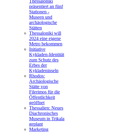
Thessaloniki
präsentiert an fünf
Stationen -
Museen und
archäologische
Stätten
Thessaloniki will
2024 eine eigene
Metro bekommen
Initiative
Kykladen-Identität
zum Schutz des
Erbes der
Kykladeninseln
Rhodos:
Archäologische
Stätte von
Filerimos für die
Öffentlichkeit
geöffnet
Thessalien: Neues
Diachronisches
Museum in Trikala
geplant
Marketing