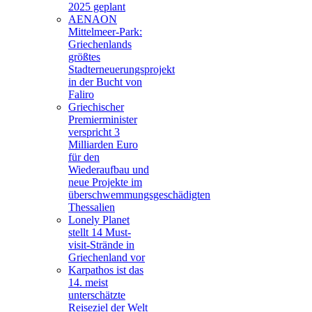
2025 geplant
AENAON
Mittelmeer-Park:
Griechenlands
größtes
Stadterneuerungsprojekt
in der Bucht von
Faliro
Griechischer
Premierminister
verspricht 3
Milliarden Euro
für den
Wiederaufbau und
neue Projekte im
überschwemmungsgeschädigten
Thessalien
Lonely Planet
stellt 14 Must-
visit-Strände in
Griechenland vor
Karpathos ist das
14. meist
unterschätzte
Reiseziel der Welt