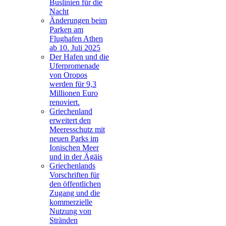
Buslinien für die
Nacht
Änderungen beim
Parken am
Flughafen Athen
ab 10. Juli 2025
Der Hafen und die
Uferpromenade
von Oropos
werden für 9,3
Millionen Euro
renoviert.
Griechenland
erweitert den
Meeresschutz mit
neuen Parks im
Ionischen Meer
und in der Ägäis
Griechenlands
Vorschriften für
den öffentlichen
Zugang und die
kommerzielle
Nutzung von
Stränden