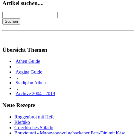
Artikel suchen....
Übersicht Themen
Athen Guide
. .
Aegina Guide
. .
Stadtplan Athen
. .
Archive 2004 - 2019
Neue Rezepte
Roggenbrot mit Hefe
Kleftiko
Griechisches Stifado
Bouyiourdi - Μπουγιουρντί gebackener Feta-Dip mit Käse