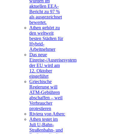
wurden im
aktuellen EEA-
Bericht zu 97 %
als ausgezeichnet
bewertet.
Athen gehört zu
den weltweit
besten Städten für
Hybrid-
Arbeitnehmer
Das neue
Einreise-/Ausreisesystem
der EU wird am
12. Oktober
eingeführt
Griechische
Regierung will
ATM-Gebühren
abschaffen – weil
Verbraucher
protestieren
Riviera von Athen:
Athen testet im
Juli U-Bahn-
Straßenbahn- und