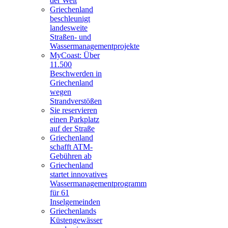
der Welt
Griechenland
beschleunigt
landesweite
Straßen- und
Wassermanagementprojekte
MyCoast: Über
11.500
Beschwerden in
Griechenland
wegen
Strandverstößen
Sie reservieren
einen Parkplatz
auf der Straße
Griechenland
schafft ATM-
Gebühren ab
Griechenland
startet innovatives
Wassermanagementprogramm
für 61
Inselgemeinden
Griechenlands
Küstengewässer