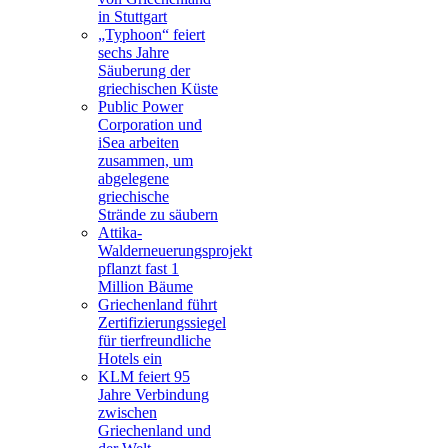
in Stuttgart
„Typhoon“ feiert
sechs Jahre
Säuberung der
griechischen Küste
Public Power
Corporation und
iSea arbeiten
zusammen, um
abgelegene
griechische
Strände zu säubern
Attika-
Walderneuerungsprojekt
pflanzt fast 1
Million Bäume
Griechenland führt
Zertifizierungssiegel
für tierfreundliche
Hotels ein
KLM feiert 95
Jahre Verbindung
zwischen
Griechenland und