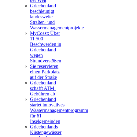
der Welt
Griechenland
beschleunigt
landesweite
Straßen- und
Wassermanagementprojekte
MyCoast: Über
11.500
Beschwerden in
Griechenland
wegen
Strandverstößen
Sie reservieren
einen Parkplatz
auf der Straße
Griechenland
schafft ATM-
Gebühren ab
Griechenland
startet innovatives
Wassermanagementprogramm
für 61
Inselgemeinden
Griechenlands
Küstengewässer