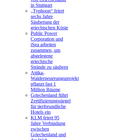
in Stuttgart
„Typhoon“ feiert
sechs Jahre
Säuberung der
griechischen Küste
Public Power
Corporation und
iSea arbeiten
zusammen, um
abgelegene
griechische
Strände zu säubern
Attika-
Walderneuerungsprojekt
pflanzt fast 1
Million Bäume
Griechenland führt
Zertifizierungssiegel
für tierfreundliche
Hotels ein
KLM feiert 95
Jahre Verbindung
zwischen
Griechenland und