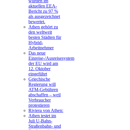
wurden im
aktuellen EEA-
Bericht zu 97 %
als ausgezeichnet
bewertet.
Athen gehört zu
den weltweit
besten Städten für
Hybrid-
Arbeitnehmer
Das neue
Einreise-/Ausreisesystem
der EU wird am
12. Oktober
eingeführt
Griechische
Regierung will
ATM-Gebühren
abschaffen – weil
Verbraucher
protestieren
Riviera von Athen:
Athen testet im
Juli U-Bahn-
Straßenbahn- und