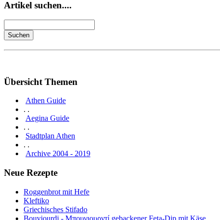
Artikel suchen....
Übersicht Themen
Athen Guide
. .
Aegina Guide
. .
Stadtplan Athen
. .
Archive 2004 - 2019
Neue Rezepte
Roggenbrot mit Hefe
Kleftiko
Griechisches Stifado
Bouyiourdi - Μπουγιουρντί gebackener Feta-Dip mit Käse