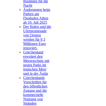
Buslinien für die
Nacht
Änderungen beim
Parken am
Flughafen Athen
ab 10. Juli 2025
Der Hafen und die
Uferpromenade
von Oropos
werden für 9,3
Millionen Euro
renoviert.
Griechenland
erweitert den
Meeresschutz mit
neuen Parks im
Ionischen Meer
und in der Ägäis
Griechenlands
Vorschriften für
den öffentlichen
Zugang und die
kommerzielle
Nutzung von
Stränden