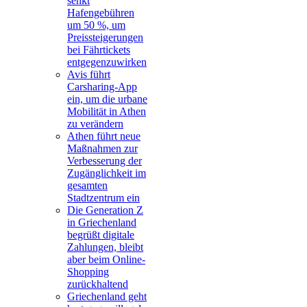
senkt
Hafengebühren
um 50 %, um
Preissteigerungen
bei Fährtickets
entgegenzuwirken
Avis führt
Carsharing-App
ein, um die urbane
Mobilität in Athen
zu verändern
Athen führt neue
Maßnahmen zur
Verbesserung der
Zugänglichkeit im
gesamten
Stadtzentrum ein
Die Generation Z
in Griechenland
begrüßt digitale
Zahlungen, bleibt
aber beim Online-
Shopping
zurückhaltend
Griechenland geht