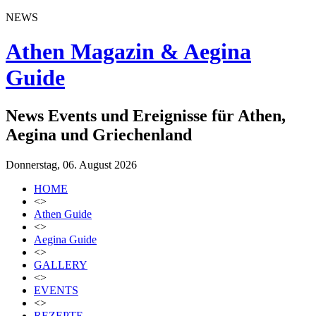
NEWS
Athen Magazin & Aegina
Guide
News Events und Ereignisse für Athen,
Aegina und Griechenland
Donnerstag, 06. August 2026
HOME
<>
Athen Guide
<>
Aegina Guide
<>
GALLERY
<>
EVENTS
<>
REZEPTE