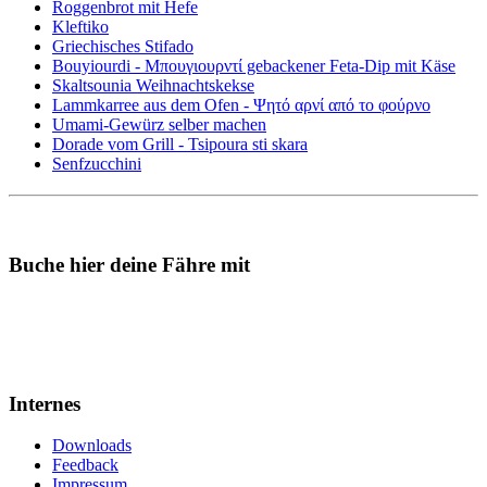
Roggenbrot mit Hefe
Kleftiko
Griechisches Stifado
Bouyiourdi - Μπουγιουρντί gebackener Feta-Dip mit Käse
Skaltsounia Weihnachtskekse
Lammkarree aus dem Ofen - Ψητό αρνί από το φούρνο
Umami-Gewürz selber machen
Dorade vom Grill - Tsipoura sti skara
Senfzucchini
Buche hier deine Fähre mit
Internes
Downloads
Feedback
Impressum