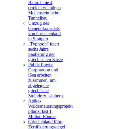
Bahn-Linie 4
erreicht wichtigen
Meilenstein beim
Tunnelbau
Umzug des
Generalkonsulats
von Griechenland
in Stuttgart
„Typhoon“ feiert
sechs Jahre
Säuberung der
griechischen Küste
Public Power
Corporation und
iSea arbeiten
zusammen, um
abgelegene
griechische
Strände zu säubern
Attika-
Walderneuerungsprojekt
pflanzt fast 1
Million Bäume
Griechenland führt
Zertifizierungssiegel