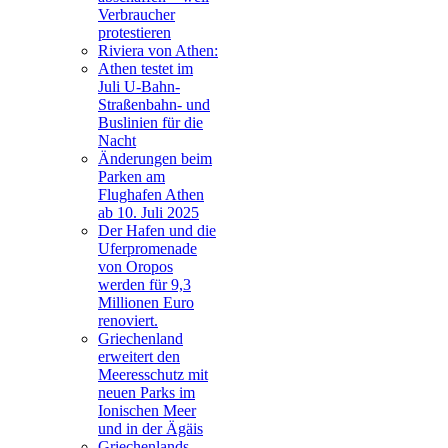
Verbraucher
protestieren
Riviera von Athen:
Athen testet im
Juli U-Bahn-
Straßenbahn- und
Buslinien für die
Nacht
Änderungen beim
Parken am
Flughafen Athen
ab 10. Juli 2025
Der Hafen und die
Uferpromenade
von Oropos
werden für 9,3
Millionen Euro
renoviert.
Griechenland
erweitert den
Meeresschutz mit
neuen Parks im
Ionischen Meer
und in der Ägäis
Griechenlands