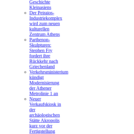
Geschichte
Kleinasiens
Der Peiraios-
Industriekomplex
wird zum neuen
kulturellen
Zentrum Athens
Parthenon-
Skulpturen:
Stephen Fry
fordert ihre
Rückkehr nach
Griechenland
Verkehrsministerium
kündigt
Modernisierung
der Athener
Metrolinie 1 an
Neuer
Verkaufskiosk in
der
archäologischen
Stätte Akropolis
kurz vor der
Fertigstellung