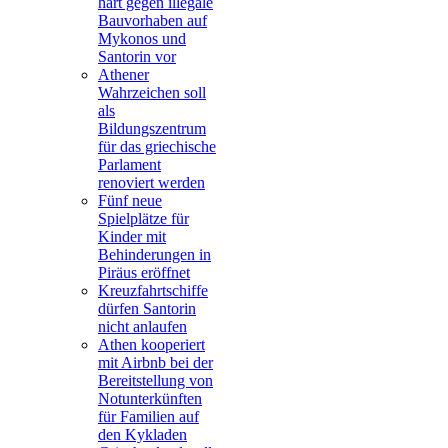
hart gegen illegale
Bauvorhaben auf
Mykonos und
Santorin vor
Athener
Wahrzeichen soll
als
Bildungszentrum
für das griechische
Parlament
renoviert werden
Fünf neue
Spielplätze für
Kinder mit
Behinderungen in
Piräus eröffnet
Kreuzfahrtschiffe
dürfen Santorin
nicht anlaufen
Athen kooperiert
mit Airbnb bei der
Bereitstellung von
Notunterkünften
für Familien auf
den Kykladen