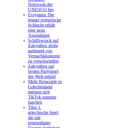
Netzwerk der
UNESCO bei
Evrytania: Die
immer regnerische
Schlucht erhält
eine neue
Ausstattung
Schiffswrack auf
Zakynthos droht
aufgrund von
Vernachlässigung
zu verschwinden
Zakynthos zur
besten Partyinsel
der Welt gekürt
Mehr Reiseziele in
Griechenland
müssen sich
TikTok zunutze
machen
Tilos 1.
griechische Insel,
die mit
erneuerbarer
Energie betrieben