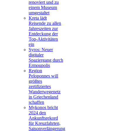
renoviert und zu
einem Museum
umgestaltet
Kreta lädt
Reisende zu allen
Jahreszeiten zur
Entdeckung der
Top-Aktivitäten
ein
Syros: Neuer
digitaler
Spaziergang durch
Ermoupolis
Region
Peloponnes will
größtes
zertifiziertes
Wanderwegenetz
in Griechenland
schaffen
Mykonos bricht
2024 den
Ankunftsrekord
für Kreuzfahrten,
Saisonverlängerung