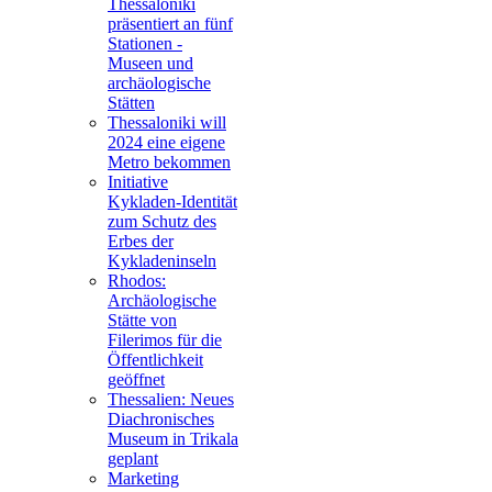
Thessaloniki
präsentiert an fünf
Stationen -
Museen und
archäologische
Stätten
Thessaloniki will
2024 eine eigene
Metro bekommen
Initiative
Kykladen-Identität
zum Schutz des
Erbes der
Kykladeninseln
Rhodos:
Archäologische
Stätte von
Filerimos für die
Öffentlichkeit
geöffnet
Thessalien: Neues
Diachronisches
Museum in Trikala
geplant
Marketing