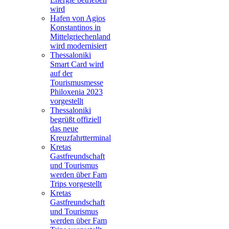
wird
Hafen von Agios
Konstantinos in
Mittelgriechenland
wird modernisiert
Thessaloniki
Smart Card wird
auf der
Tourismusmesse
Philoxenia 2023
vorgestellt
Thessaloniki
begrüßt offiziell
das neue
Kreuzfahrtterminal
Kretas
Gastfreundschaft
und Tourismus
werden über Fam
Trips vorgestellt
Kretas
Gastfreundschaft
und Tourismus
werden über Fam