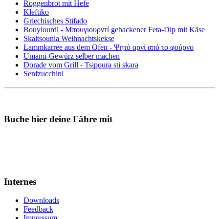
Roggenbrot mit Hefe
Kleftiko
Griechisches Stifado
Bouyiourdi - Μπουγιουρντί gebackener Feta-Dip mit Käse
Skaltsounia Weihnachtskekse
Lammkarree aus dem Ofen - Ψητό αρνί από το φούρνο
Umami-Gewürz selber machen
Dorade vom Grill - Tsipoura sti skara
Senfzucchini
Buche hier deine Fähre mit
Internes
Downloads
Feedback
Impressum