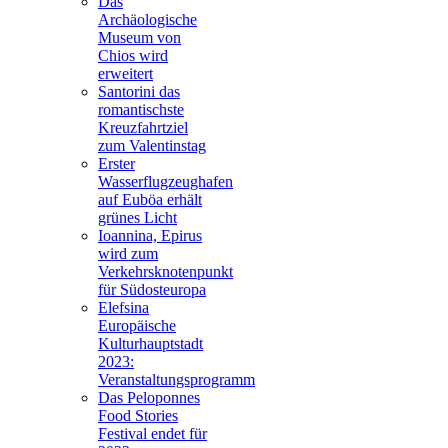
Das
Archäologische
Museum von
Chios wird
erweitert
Santorini das
romantischste
Kreuzfahrtziel
zum Valentinstag
Erster
Wasserflugzeughafen
auf Euböa erhält
grünes Licht
Ioannina, Epirus
wird zum
Verkehrsknotenpunkt
für Südosteuropa
Elefsina
Europäische
Kulturhauptstadt
2023:
Veranstaltungsprogramm
Das Peloponnes
Food Stories
Festival endet für