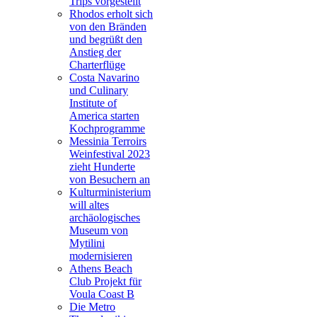
Trips vorgestellt
Rhodos erholt sich
von den Bränden
und begrüßt den
Anstieg der
Charterflüge
Costa Navarino
und Culinary
Institute of
America starten
Kochprogramme
Messinia Terroirs
Weinfestival 2023
zieht Hunderte
von Besuchern an
Kulturministerium
will altes
archäologisches
Museum von
Mytilini
modernisieren
Athens Beach
Club Projekt für
Voula Coast B
Die Metro