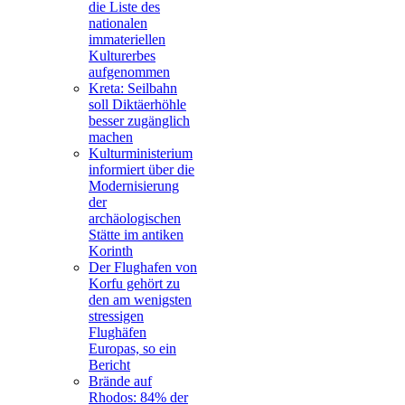
die Liste des
nationalen
immateriellen
Kulturerbes
aufgenommen
Kreta: Seilbahn
soll Diktäerhöhle
besser zugänglich
machen
Kulturministerium
informiert über die
Modernisierung
der
archäologischen
Stätte im antiken
Korinth
Der Flughafen von
Korfu gehört zu
den am wenigsten
stressigen
Flughäfen
Europas, so ein
Bericht
Brände auf
Rhodos: 84% der