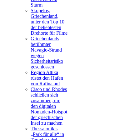
Sturm
Skopelos,
Griechenland,
unter den Top 10
der beliebtesten
Drehorte für Filme
Griechenlands
berühmter
Navagio-Strand
wegen
Sicherheitsrisiko
geschlossen
Region Attika
rüstet den Hafen
von Rafina auf
Cisco und Rhodes
schließen sich
zusammen, um
den digitalen
Nomaden-Hotspot
der griechischen
Insel zu machen
Thessalonikis
„Park für alle“ in
Toumba wird