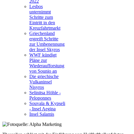
2022
Lesbos
unternimmt
Schritte zum
Eintritt in den
Kreuzfahrtmarkt
Griechenland
ergreift Schritte
zur Umbenennung
der Insel Skyros
WWF kündigt
Pläne zur
Wiederaufforstung
von Sounio an
Die griechische
Vulkaninsel
Nisyros
Selinitsa Höhle -
Peloponnes
Souvala & Kypseli
- Insel Aegina
Insel Salamis