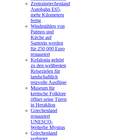
Zentralgriechenland
Autobahn E65,
mehr Kilometern
fertig
Windmühlen von
Patmos und
Kirche auf
Santorin werden
für 250 000 Euro
restauriert
Kefalonia gehört
zu den weltbesten
Reisezielen für
landschaftlich
reizvolle Ausflüge
Museum für
kretische Folklore
öffnet seine Türen
in Heraklion
Griechenland
restauriert
UNESCO-
Welterbe Mystras
Griechenland
verbietet