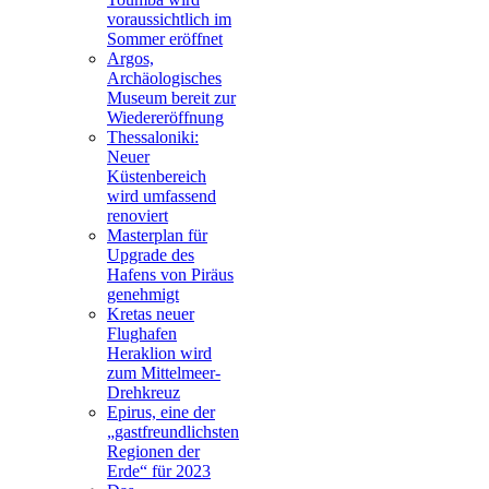
voraussichtlich im
Sommer eröffnet
Argos,
Archäologisches
Museum bereit zur
Wiedereröffnung
Thessaloniki:
Neuer
Küstenbereich
wird umfassend
renoviert
Masterplan für
Upgrade des
Hafens von Piräus
genehmigt
Kretas neuer
Flughafen
Heraklion wird
zum Mittelmeer-
Drehkreuz
Epirus, eine der
„gastfreundlichsten
Regionen der
Erde“ für 2023