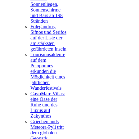
Sonnenliegen,
Sonnenschirme
und Bars an 198
Stränden
Folegandros,
Sifnos und Serifos
auf der Liste der
am stärksten
gefährdeten Inseln
Tourismusakteure
auf dem
Peloponnes
erkunden die
Möglichkeit eines
jährlichen
Wanderfestivals
CavoMare Villas:
eine Oase der
Ruhe und des
Luxus auf
Zakynthos
Griechenlands
Meteora-Pyli tritt
dem globalen
Geopark-