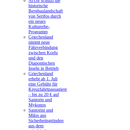
Accor schützt die
historische
Bergbaulandschaft
von Serifos durch
ein neues
Kulturerbe-
Programm
Griechenland
nimmt neue
Fährverbindung
zwischen Korfu
und den
Diapontischen
Inseln in Betrieb
Griechenland
erhebt ab 1. Juli
eine Gebühr für
Kreuzfahrtpassagiere
– bis zu 20 € auf
Santorin und
Mykonos
Santorini und
Milos aus
Sicherheitsgründen
aus dem