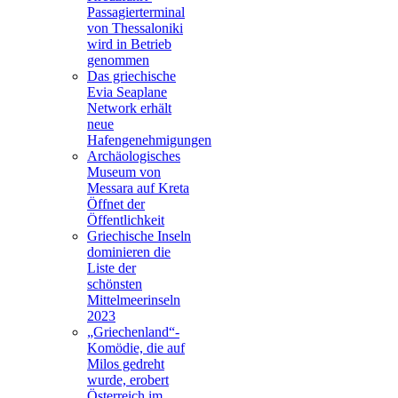
Passagierterminal
von Thessaloniki
wird in Betrieb
genommen
Das griechische
Evia Seaplane
Network erhält
neue
Hafengenehmigungen
Archäologisches
Museum von
Messara auf Kreta
Öffnet der
Öffentlichkeit
Griechische Inseln
dominieren die
Liste der
schönsten
Mittelmeerinseln
2023
„Griechenland“-
Komödie, die auf
Milos gedreht
wurde, erobert
Österreich im