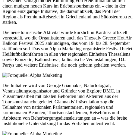
Thessalien schlägt mit der Einführung von Heißluftballonfahrten
einen mutigen neuen Kurs im Erlebnistourismus ein – eine in der
Region einzigartige Initiative, die darauf abzielt, das Profil der
Region als Premium-Reiseziel in Griechenland und Südosteuropa zu
stärken.
Die neue touristische Aktivität wurde kürzlich in Karditsa offiziell
vorgestellt, wo die Organisatoren auch das Thessaly Greece Hot Air
Balloon Festival 2025 ankündigten, das vom 19. bis 28. September
stattfinden soll. Das von Alpha Marketing organisierte Festival bietet
Heißluftballonfahrten in allen vier regionalen Einheiten Thessaliens
sowie Konzerte, Ballonshows, kulinarische Veranstaltungen, DJ-
Partys und weitere Erlebnisse, die noch geheim gehalten werden.
Die Initiative wird von George Giannakis, Naturfotograf,
Veranstaltungsorganisator und Gründer von Explore DMC, in
Zusammenarbeit mit lokalen Behörden und Akteuren aus der
Tourismusbranche geleitet. Giannakis' Präsentation zog die
Teilnahme von nationalen Parlamentariern, regionalen und
kommunalen Beamten, Tourismusfachleuten, Reisebüros und
Anbietern von Beherbergungsdienstleistungen an – was die breite
institutionelle Unterstützung für das Vorhaben unterstreicht.