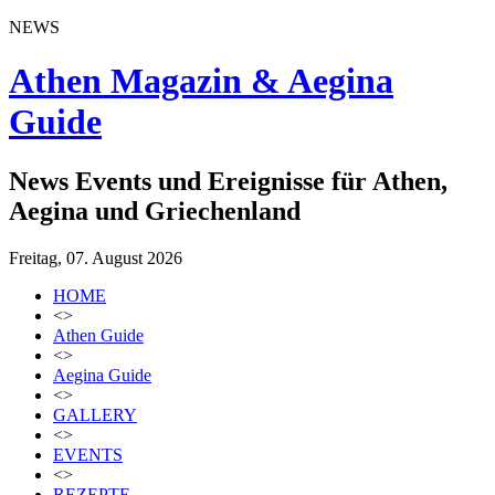
NEWS
Athen Magazin & Aegina
Guide
News Events und Ereignisse für Athen,
Aegina und Griechenland
Freitag, 07. August 2026
HOME
<>
Athen Guide
<>
Aegina Guide
<>
GALLERY
<>
EVENTS
<>
REZEPTE