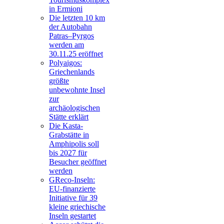
in Ermioni
Die letzten 10 km
der Autobahn
Patras–Pyrgos
werden am
30.11.25 eröffnet
Polyaigos:
Griechenlands
größte
unbewohnte Insel
zur
archäologischen
Stätte erklärt
Die Kasta-
Grabstätte in
Amphipolis soll
bis 2027 für
Besucher geöffnet
werden
GReco-Inseln:
EU-finanzierte
Initiative für 39
kleine griechische
Inseln gestartet