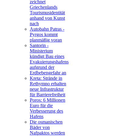
zeichnet
Griechenlands
Tourismusidentität
anhand von Kunst
nach
Autobahn Patras -
Pyrgos kommt
planmäßig voran
Santorin -
Ministerium
kündigt Bau eines
Evakuierungshafens
aufgrund der
Erdbebengefahr an
Kreta: Strände in
Rethymno erhalten
neue Infrastruktur
für Barrierefreiheit
Poros: 6 Millionen
Euro für die
Verbesserung des
Hafens
Die osmanischen
Bäder von
Nafpaktos werden