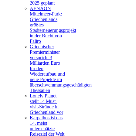
2025 geplant
AENAON
Mittelmeer-Park:
Griechenlands
größtes
Stadterneuerungsprojekt
in der Bucht von
Faliro
Griechischer
Premierminister
verspricht 3
Milliarden Euro
für den
Wiederaufbau und
neue Projekte im
überschwemmungsgeschädigten
Thessalien
Lonely Planet
stellt 14 Must-
visit-Strände in
Griechenland vor
Karpathos ist das
14. meist
unterschätzte
Reiseziel der Welt