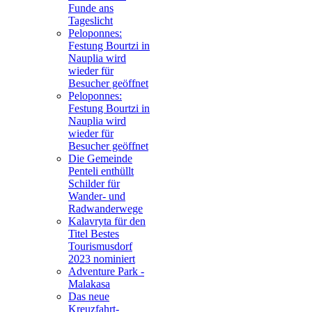
Funde ans
Tageslicht
Peloponnes:
Festung Bourtzi in
Nauplia wird
wieder für
Besucher geöffnet
Peloponnes:
Festung Bourtzi in
Nauplia wird
wieder für
Besucher geöffnet
Die Gemeinde
Penteli enthüllt
Schilder für
Wander- und
Radwanderwege
Kalavryta für den
Titel Bestes
Tourismusdorf
2023 nominiert
Adventure Park -
Malakasa
Das neue
Kreuzfahrt-