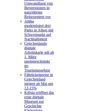
Umwandlung von
Bergregionen in
ganzjährige
Reisezentren vor
Attika
modernisiert drei
Parks in Athen mit
Schwerpunkt auf
Nachhaltigkeit
Griechenlands
digitale
Arbeitskarte gilt ab
1. März
uneingeschränkt
im
Tourismussektor
Fährticketpreise in
Griechenland
steigen ab Mai um
12-15%
Kifisia eröffnet das
erste digitale
Museum zur
Geschichte
Kleinasiens