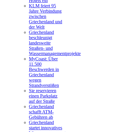
Hotels ein
KLM feiert 95
Jahre Verbindung
zwischen
Griechenland und
der Welt
Griechenland
beschleunigt
landesweite
Straßen- und
Wassermanagementprojekte
MyCoast: Über
11.500
Beschwerden in
Griechenland
wegen
Strandverstößen
Sie reservieren
einen Parkplatz
auf der Straße
Griechenland
schafft ATM-
Gebühren ab
Griechenland
startet innovatives