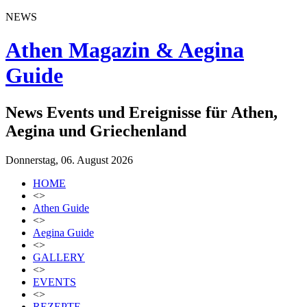
NEWS
Athen Magazin & Aegina
Guide
News Events und Ereignisse für Athen,
Aegina und Griechenland
Donnerstag, 06. August 2026
HOME
<>
Athen Guide
<>
Aegina Guide
<>
GALLERY
<>
EVENTS
<>
REZEPTE