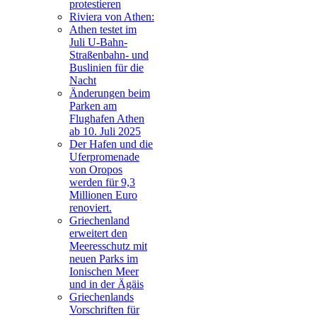
protestieren
Riviera von Athen:
Athen testet im
Juli U-Bahn-
Straßenbahn- und
Buslinien für die
Nacht
Änderungen beim
Parken am
Flughafen Athen
ab 10. Juli 2025
Der Hafen und die
Uferpromenade
von Oropos
werden für 9,3
Millionen Euro
renoviert.
Griechenland
erweitert den
Meeresschutz mit
neuen Parks im
Ionischen Meer
und in der Ägäis
Griechenlands
Vorschriften für