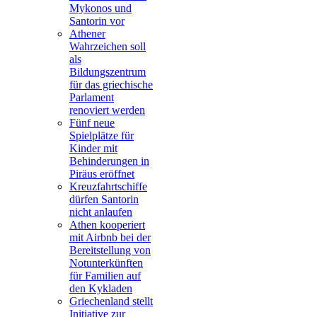
Mykonos und
Santorin vor
Athener
Wahrzeichen soll
als
Bildungszentrum
für das griechische
Parlament
renoviert werden
Fünf neue
Spielplätze für
Kinder mit
Behinderungen in
Piräus eröffnet
Kreuzfahrtschiffe
dürfen Santorin
nicht anlaufen
Athen kooperiert
mit Airbnb bei der
Bereitstellung von
Notunterkünften
für Familien auf
den Kykladen
Griechenland stellt
Initiative zur