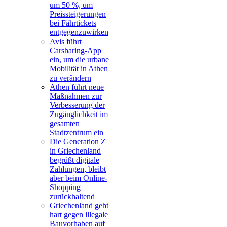
um 50 %, um
Preissteigerungen
bei Fährtickets
entgegenzuwirken
Avis führt
Carsharing-App
ein, um die urbane
Mobilität in Athen
zu verändern
Athen führt neue
Maßnahmen zur
Verbesserung der
Zugänglichkeit im
gesamten
Stadtzentrum ein
Die Generation Z
in Griechenland
begrüßt digitale
Zahlungen, bleibt
aber beim Online-
Shopping
zurückhaltend
Griechenland geht
hart gegen illegale
Bauvorhaben auf