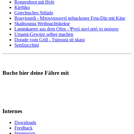
Roggenbrot mit Hefe
Kleftiko
Griechisches Stifado
Bouyiourdi - Μπουγιουρντί gebackener Feta-Dip mit Käse
Skaltsounia Weihnachtskekse
Lammkarree aus dem Ofen - Ψητό αρνί από το φούρνο
Umami-Gewürz selber machen
Dorade vom Grill - Tsipoura sti skara
Senfzucchini
Buche hier deine Fähre mit
Internes
Downloads
Feedback
Impressum