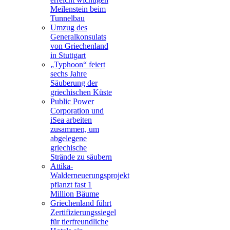
Meilenstein beim
Tunnelbau
Umzug des
Generalkonsulats
von Griechenland
in Stuttgart
„Typhoon“ feiert
sechs Jahre
Säuberung der
griechischen Küste
Public Power
Corporation und
iSea arbeiten
zusammen, um
abgelegene
griechische
Strände zu säubern
Attika-
Walderneuerungsprojekt
pflanzt fast 1
Million Bäume
Griechenland führt
Zertifizierungssiegel
für tierfreundliche