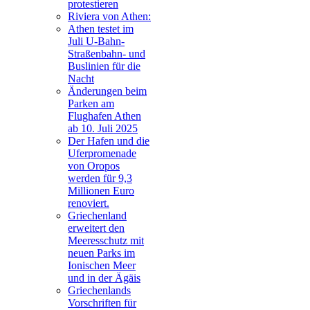
protestieren
Riviera von Athen:
Athen testet im
Juli U-Bahn-
Straßenbahn- und
Buslinien für die
Nacht
Änderungen beim
Parken am
Flughafen Athen
ab 10. Juli 2025
Der Hafen und die
Uferpromenade
von Oropos
werden für 9,3
Millionen Euro
renoviert.
Griechenland
erweitert den
Meeresschutz mit
neuen Parks im
Ionischen Meer
und in der Ägäis
Griechenlands
Vorschriften für