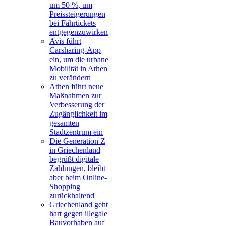
um 50 %, um
Preissteigerungen
bei Fährtickets
entgegenzuwirken
Avis führt
Carsharing-App
ein, um die urbane
Mobilität in Athen
zu verändern
Athen führt neue
Maßnahmen zur
Verbesserung der
Zugänglichkeit im
gesamten
Stadtzentrum ein
Die Generation Z
in Griechenland
begrüßt digitale
Zahlungen, bleibt
aber beim Online-
Shopping
zurückhaltend
Griechenland geht
hart gegen illegale
Bauvorhaben auf