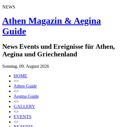
NEWS
Athen Magazin & Aegina
Guide
News Events und Ereignisse für Athen,
Aegina und Griechenland
Sonntag, 09. August 2026
HOME
<>
Athen Guide
<>
Aegina Guide
<>
GALLERY
<>
EVENTS
<>
REZEPTE