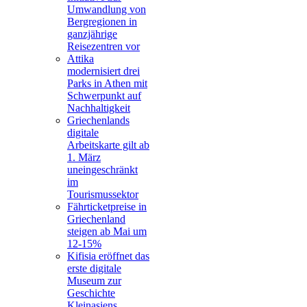
Umwandlung von
Bergregionen in
ganzjährige
Reisezentren vor
Attika
modernisiert drei
Parks in Athen mit
Schwerpunkt auf
Nachhaltigkeit
Griechenlands
digitale
Arbeitskarte gilt ab
1. März
uneingeschränkt
im
Tourismussektor
Fährticketpreise in
Griechenland
steigen ab Mai um
12-15%
Kifisia eröffnet das
erste digitale
Museum zur
Geschichte
Kleinasiens