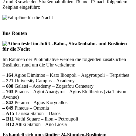
2 und 3 sowie den Straßenbahnlinien T6 und T7 nach folgendem
Zeitplan eingeführt:
Bus-Routen
Im Rahmen der Pilotinitiative werden die folgenden zusätzlichen
Buslinien rund um die Uhr verkehren:
– 164
Agios Dimitrios – Kato Ilioupoli – Argyroupoli – Terpsithea
– 221
University Campus – Academy
– 608
Galatsi – Academy – Zografou Cemetery
– 703
Piraeus – Agioi Anargyroi – Agios Eleftherios (via Thivon
Avenue)
– 842
Perama – Agios Korydallos
– 049
Piraeus – Omonia
– A15
Larissa Station – Dasos
– B11
Vathi Square – Ilion – Petroupoli
– B12
Attiki Station – Ano Liosia
Es handelt sich um ständige 24-Stunden-Buslinien: