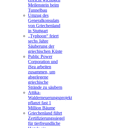
Meilenstein beim
Tunnelbau
Umzug des
Generalkonsulats
von Griechenland
in Stuttgart
„Typhoon“ feiert
sechs Jahre
Säuberung der
griechischen Küste
Public Power
Corporation und
iSea arbeiten
zusammen, um
abgelegene
griechische
Strände zu säubern
Attika-
Walderneuerungsprojekt
pflanzt fast 1
Million Bäume
Griechenland führt
Zertifizierungssiegel
für tierfreundliche