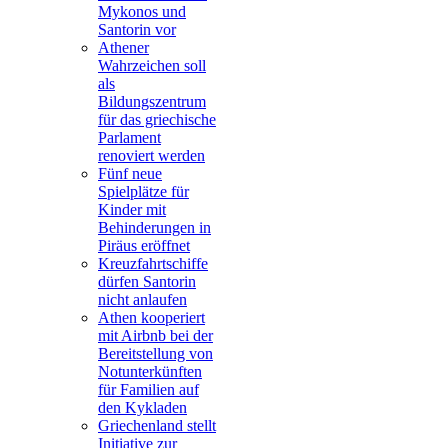
Mykonos und
Santorin vor
Athener
Wahrzeichen soll
als
Bildungszentrum
für das griechische
Parlament
renoviert werden
Fünf neue
Spielplätze für
Kinder mit
Behinderungen in
Piräus eröffnet
Kreuzfahrtschiffe
dürfen Santorin
nicht anlaufen
Athen kooperiert
mit Airbnb bei der
Bereitstellung von
Notunterkünften
für Familien auf
den Kykladen
Griechenland stellt
Initiative zur