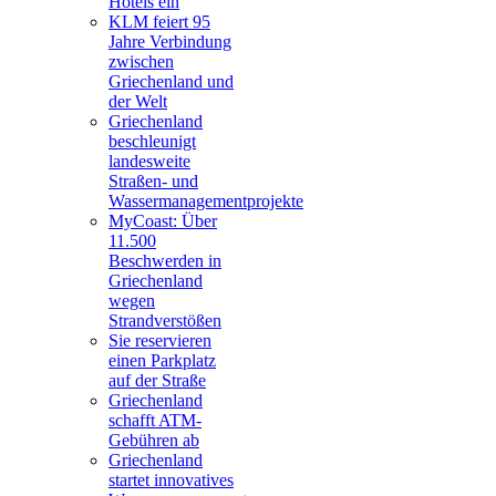
Hotels ein
KLM feiert 95
Jahre Verbindung
zwischen
Griechenland und
der Welt
Griechenland
beschleunigt
landesweite
Straßen- und
Wassermanagementprojekte
MyCoast: Über
11.500
Beschwerden in
Griechenland
wegen
Strandverstößen
Sie reservieren
einen Parkplatz
auf der Straße
Griechenland
schafft ATM-
Gebühren ab
Griechenland
startet innovatives