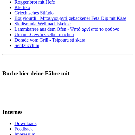
Roggenbrot mit Hefe
Kleftiko
Griechisches Stifado
Bouyiourdi - Μπουγιουρντί gebackener Feta-Dip mit Käse
Skaltsounia Weihnachtskekse
Lammkarree aus dem Ofen - Ψητό αρνί από το φούρνο
Umami-Gewürz selber machen
Dorade vom Grill - Tsipoura sti skara
Senfzucchini
Buche hier deine Fähre mit
Internes
Downloads
Feedback
Impressum