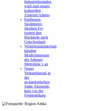
Industriekomplex
wird zum neuen
kulturellen
Zentrum Athens
Parthenon-
Skulpturen:
Stephen Fry
fordert ihre
Rückkehr nach
Griechenland
Verkehrsministerium
kündigt
Modernisierung
der Athener
Metrolinie 1 an
Neuer
Verkaufskiosk in
der
archäologischen
Stätte Akropolis
kurz vor der
Fertigstellung