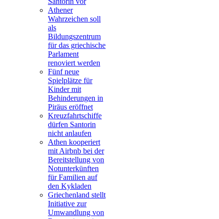
Santorin vor
Athener
Wahrzeichen soll
als
Bildungszentrum
für das griechische
Parlament
renoviert werden
Fünf neue
Spielplätze für
Kinder mit
Behinderungen in
Piräus eröffnet
Kreuzfahrtschiffe
dürfen Santorin
nicht anlaufen
Athen kooperiert
mit Airbnb bei der
Bereitstellung von
Notunterkünften
für Familien auf
den Kykladen
Griechenland stellt
Initiative zur
Umwandlung von