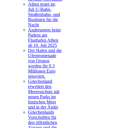
Athen testet im
Juli U-Bahn-
Straßenbahn- und
Buslinien für die
Nacht
Änderungen beim
Parken am
Flughafen Athen
ab 10. Juli 2025
Der Hafen und die
Uferpromenade
von Oropos
werden für 9,3
Millionen Euro
renoviert.
Griechenland
erweitert den
Meeresschutz mit
neuen Parks im
Ionischen Meer
und in der Ägäis
Griechenlands
Vorschriften für
den öffentlichen
Zugang und die