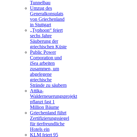
Tunnelbau
Umzug des
Generalkonsulats
von Griechenland
in Stuttgart
„Typhoon“ feiert
sechs Jahre
Säuberung der
griechischen Küste
Public Power
Corporation und
iSea arbeiten
zusammen, um
abgelegene
griechische
Strände zu säubern
Attika-
Walderneuerungsprojekt
pflanzt fast 1
Million Bäume
Griechenland führt
Zertifizierungssiegel
für tierfreundliche
Hotels ein
KLM feiert 95