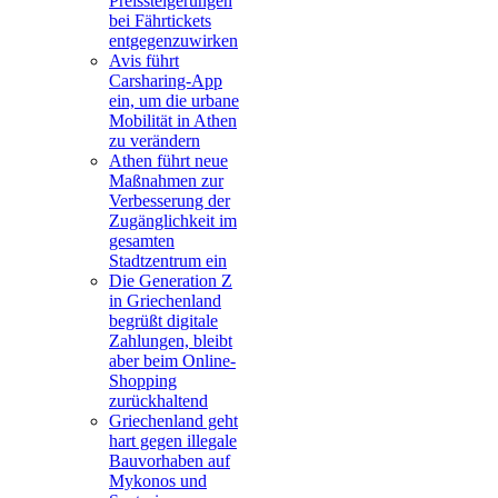
Preissteigerungen
bei Fährtickets
entgegenzuwirken
Avis führt
Carsharing-App
ein, um die urbane
Mobilität in Athen
zu verändern
Athen führt neue
Maßnahmen zur
Verbesserung der
Zugänglichkeit im
gesamten
Stadtzentrum ein
Die Generation Z
in Griechenland
begrüßt digitale
Zahlungen, bleibt
aber beim Online-
Shopping
zurückhaltend
Griechenland geht
hart gegen illegale
Bauvorhaben auf
Mykonos und