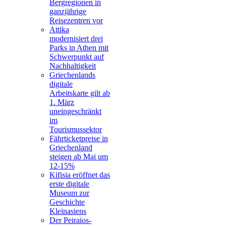
Bergregionen in
ganzjährige
Reisezentren vor
Attika
modernisiert drei
Parks in Athen mit
Schwerpunkt auf
Nachhaltigkeit
Griechenlands
digitale
Arbeitskarte gilt ab
1. März
uneingeschränkt
im
Tourismussektor
Fährticketpreise in
Griechenland
steigen ab Mai um
12-15%
Kifisia eröffnet das
erste digitale
Museum zur
Geschichte
Kleinasiens
Der Peiraios-