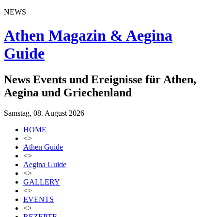
NEWS
Athen Magazin & Aegina
Guide
News Events und Ereignisse für Athen,
Aegina und Griechenland
Samstag, 08. August 2026
HOME
<>
Athen Guide
<>
Aegina Guide
<>
GALLERY
<>
EVENTS
<>
REZEPTE