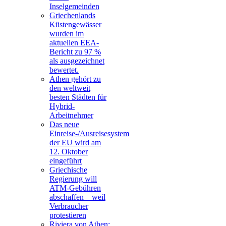
Inselgemeinden
Griechenlands
Küstengewässer
wurden im
aktuellen EEA-
Bericht zu 97 %
als ausgezeichnet
bewertet.
Athen gehört zu
den weltweit
besten Städten für
Hybrid-
Arbeitnehmer
Das neue
Einreise-/Ausreisesystem
der EU wird am
12. Oktober
eingeführt
Griechische
Regierung will
ATM-Gebühren
abschaffen – weil
Verbraucher
protestieren
Riviera von Athen: