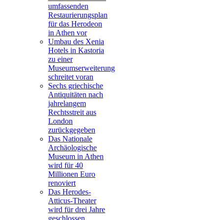
umfassenden
Restaurierungsplan
für das Herodeon
in Athen vor
Umbau des Xenia
Hotels in Kastoria
zu einer
Museumserweiterung
schreitet voran
Sechs griechische
Antiquitäten nach
jahrelangem
Rechtsstreit aus
London
zurückgegeben
Das Nationale
Archäologische
Museum in Athen
wird für 40
Millionen Euro
renoviert
Das Herodes-
Atticus-Theater
wird für drei Jahre
geschlossen