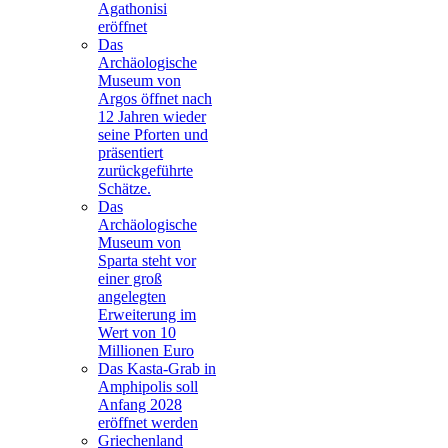
Agathonisi
eröffnet
Das
Archäologische
Museum von
Argos öffnet nach
12 Jahren wieder
seine Pforten und
präsentiert
zurückgeführte
Schätze.
Das
Archäologische
Museum von
Sparta steht vor
einer groß
angelegten
Erweiterung im
Wert von 10
Millionen Euro
Das Kasta-Grab in
Amphipolis soll
Anfang 2028
eröffnet werden
Griechenland