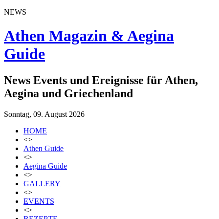
NEWS
Athen Magazin & Aegina
Guide
News Events und Ereignisse für Athen,
Aegina und Griechenland
Sonntag, 09. August 2026
HOME
<>
Athen Guide
<>
Aegina Guide
<>
GALLERY
<>
EVENTS
<>
REZEPTE