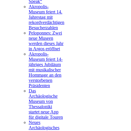
Speak“
Akropolis-
Museum feiert 14.
Jahrestag mit
rekordverdächtigen
Besucherzahlen
Peloponnes: Zwei
neue Museen
werden dieses Jahr
in Argos eröffnet
Akropolis-
Museum feiert 14-
jähriges Jubiläum
mit musikalischer
Hommage an den
verstorbenen
Präsidenten
Das
Archäologische
Museum von
Thessaloniki
startet neue App
für digitale Touren
Neues
Archäologisches