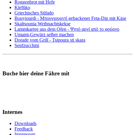
Roggenbrot mit Hefe
Kleftiko
Griechisches Stifado
Bouyiourdi - Μπουγιουρντί gebackener Feta-Dip mit Käse
Skaltsounia Weihnachtskekse
Lammkarree aus dem Ofen - Ψητό αρνί από το φούρνο
Umami-Gewürz selber machen
Dorade vom Grill - Tsipoura sti skara
Senfzucchini
Buche hier deine Fähre mit
Internes
Downloads
Feedback
Impressum