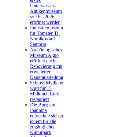
erstes
Unterwasser-
Antikenmuseum
soll bis 2026
eröffnet werden
Industriemuseum
für Tomaten D.
Nomikos auf
Santorin
Archäologisches
Museum Aigio
eröffnet nach
Renovierung mit
erweiterter
Dauerausstellung
Schloss Mytilene
wird für 15
Millionen Euro
restauriert
Die Burg von
Ioannina
entwickelt sich zu
einem für alle
zugänglichen
Kulturpark