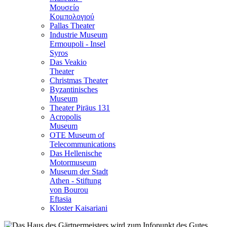
Μουσείο
Κομπολογιού
Pallas Theater
Industrie Museum
Ermoupoli - Insel
Syros
Das Veakio
Theater
Christmas Theater
Byzantinisches
Museum
Theater Piräus 131
Acropolis
Museum
OTE Museum of
Telecommunications
Das Hellenische
Motormuseum
Museum der Stadt
Athen - Stiftung
von Bourou
Eftasia
Kloster Kaisariani