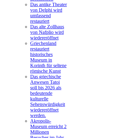
Das antike Theater
von Delphi wird
umfassend
restauriert
Das alte Zollhaus
von Nafplio wird
wiedereröffnet
Griechenland
restauriert
historisches
Museum in
Korinth für seltene
römische Kunst
Das griechische
Anwesen Tatoi
soll bis 2026 als
bedeutende
kulturelle
Sehenswürdigkeit
wiedereröffnet
werden.
Akropolis-
Museum erreicht 2
Millionen
Besucher im Jahr