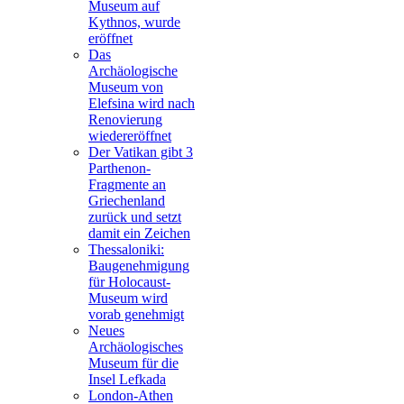
Museum auf
Kythnos, wurde
eröffnet
Das
Archäologische
Museum von
Elefsina wird nach
Renovierung
wiedereröffnet
Der Vatikan gibt 3
Parthenon-
Fragmente an
Griechenland
zurück und setzt
damit ein Zeichen
Thessaloniki:
Baugenehmigung
für Holocaust-
Museum wird
vorab genehmigt
Neues
Archäologisches
Museum für die
Insel Lefkada
London-Athen