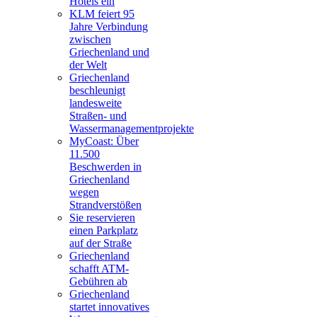
Hotels ein
KLM feiert 95
Jahre Verbindung
zwischen
Griechenland und
der Welt
Griechenland
beschleunigt
landesweite
Straßen- und
Wassermanagementprojekte
MyCoast: Über
11.500
Beschwerden in
Griechenland
wegen
Strandverstößen
Sie reservieren
einen Parkplatz
auf der Straße
Griechenland
schafft ATM-
Gebühren ab
Griechenland
startet innovatives