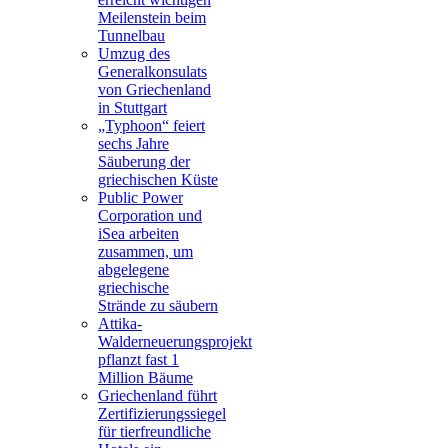
Meilenstein beim
Tunnelbau
Umzug des
Generalkonsulats
von Griechenland
in Stuttgart
„Typhoon“ feiert
sechs Jahre
Säuberung der
griechischen Küste
Public Power
Corporation und
iSea arbeiten
zusammen, um
abgelegene
griechische
Strände zu säubern
Attika-
Walderneuerungsprojekt
pflanzt fast 1
Million Bäume
Griechenland führt
Zertifizierungssiegel
für tierfreundliche