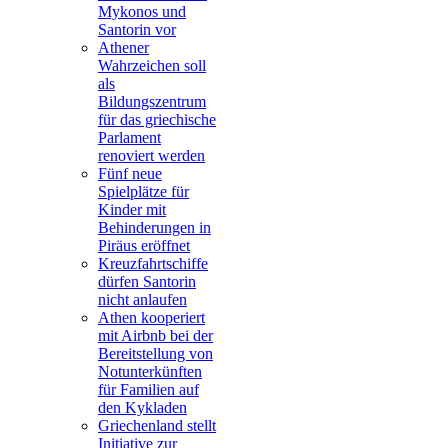
Mykonos und
Santorin vor
Athener
Wahrzeichen soll
als
Bildungszentrum
für das griechische
Parlament
renoviert werden
Fünf neue
Spielplätze für
Kinder mit
Behinderungen in
Piräus eröffnet
Kreuzfahrtschiffe
dürfen Santorin
nicht anlaufen
Athen kooperiert
mit Airbnb bei der
Bereitstellung von
Notunterkünften
für Familien auf
den Kykladen
Griechenland stellt
Initiative zur