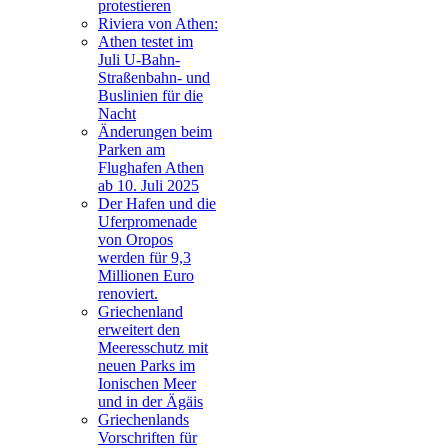
protestieren
Riviera von Athen:
Athen testet im
Juli U-Bahn-
Straßenbahn- und
Buslinien für die
Nacht
Änderungen beim
Parken am
Flughafen Athen
ab 10. Juli 2025
Der Hafen und die
Uferpromenade
von Oropos
werden für 9,3
Millionen Euro
renoviert.
Griechenland
erweitert den
Meeresschutz mit
neuen Parks im
Ionischen Meer
und in der Ägäis
Griechenlands
Vorschriften für