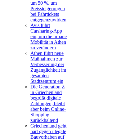
um 50 %, um
Preissteigerungen
bei Fährtickets
entgegenzuwirken
Avis führt
Carsharing-App
ein, um die urbane
Mobilität in Athen
zu verändern
Athen führt neue
Maßnahmen zur
Verbesserung der
Zugänglichkeit im
gesamten
Stadtzentrum ein
Die Generation Z
in Griechenland
begrüßt digitale
Zahlungen, bleibt
aber beim Online-
Shopping
zurückhaltend
Griechenland geht
hart gegen illegale
Bauvorhaben auf