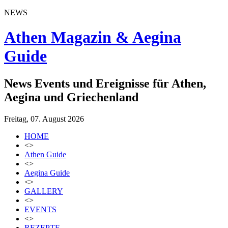
NEWS
Athen Magazin & Aegina
Guide
News Events und Ereignisse für Athen,
Aegina und Griechenland
Freitag, 07. August 2026
HOME
<>
Athen Guide
<>
Aegina Guide
<>
GALLERY
<>
EVENTS
<>
REZEPTE