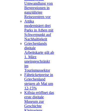
Umwandlung von
Bergregionen in
ganzjährige
Reisezentren vor
Attika
modernisiert drei
Parks in Athen mit
Schwerpunkt auf
Nachhaltigkeit
Griechenlands
digitale
Arbeitskarte gilt ab
1. März
uneingeschränkt
im
Tourismussektor
Fährticketpreise in
Griechenland
steigen ab Mai um
12-15%
Kifisia eröffnet das
erste digitale
Museum zur
Geschichte
Kleinasiens