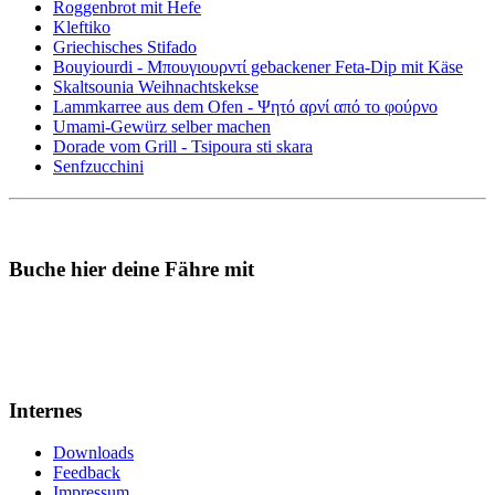
Roggenbrot mit Hefe
Kleftiko
Griechisches Stifado
Bouyiourdi - Μπουγιουρντί gebackener Feta-Dip mit Käse
Skaltsounia Weihnachtskekse
Lammkarree aus dem Ofen - Ψητό αρνί από το φούρνο
Umami-Gewürz selber machen
Dorade vom Grill - Tsipoura sti skara
Senfzucchini
Buche hier deine Fähre mit
Internes
Downloads
Feedback
Impressum