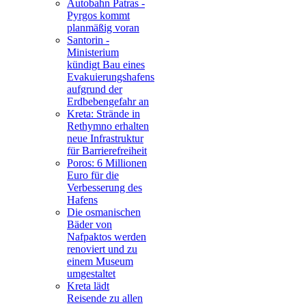
Autobahn Patras -
Pyrgos kommt
planmäßig voran
Santorin -
Ministerium
kündigt Bau eines
Evakuierungshafens
aufgrund der
Erdbebengefahr an
Kreta: Strände in
Rethymno erhalten
neue Infrastruktur
für Barrierefreiheit
Poros: 6 Millionen
Euro für die
Verbesserung des
Hafens
Die osmanischen
Bäder von
Nafpaktos werden
renoviert und zu
einem Museum
umgestaltet
Kreta lädt
Reisende zu allen