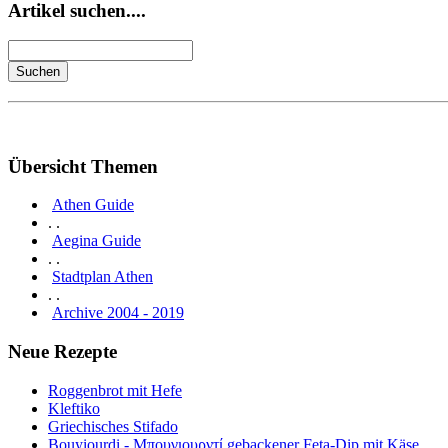
Artikel suchen....
Übersicht Themen
Athen Guide
. .
Aegina Guide
. .
Stadtplan Athen
. .
Archive 2004 - 2019
Neue Rezepte
Roggenbrot mit Hefe
Kleftiko
Griechisches Stifado
Bouyiourdi - Μπουγιουρντί gebackener Feta-Dip mit Käse