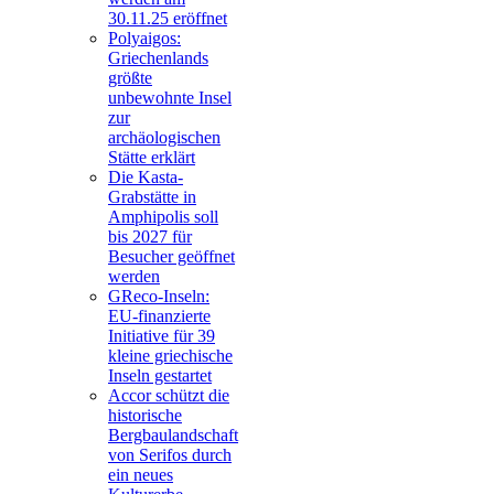
30.11.25 eröffnet
Polyaigos:
Griechenlands
größte
unbewohnte Insel
zur
archäologischen
Stätte erklärt
Die Kasta-
Grabstätte in
Amphipolis soll
bis 2027 für
Besucher geöffnet
werden
GReco-Inseln:
EU-finanzierte
Initiative für 39
kleine griechische
Inseln gestartet
Accor schützt die
historische
Bergbaulandschaft
von Serifos durch
ein neues