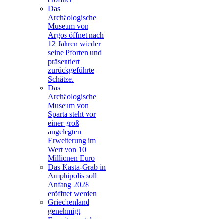
Das
Archäologische
Museum von
Argos öffnet nach
12 Jahren wieder
seine Pforten und
präsentiert
zurückgeführte
Schätze.
Das
Archäologische
Museum von
Sparta steht vor
einer groß
angelegten
Erweiterung im
Wert von 10
Millionen Euro
Das Kasta-Grab in
Amphipolis soll
Anfang 2028
eröffnet werden
Griechenland
genehmigt