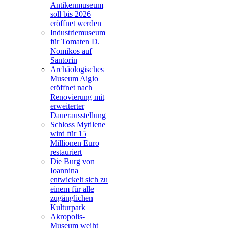
Antikenmuseum
soll bis 2026
eröffnet werden
Industriemuseum
für Tomaten D.
Nomikos auf
Santorin
Archäologisches
Museum Aigio
eröffnet nach
Renovierung mit
erweiterter
Dauerausstellung
Schloss Mytilene
wird für 15
Millionen Euro
restauriert
Die Burg von
Ioannina
entwickelt sich zu
einem für alle
zugänglichen
Kulturpark
Akropolis-
Museum weiht