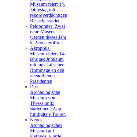
Museum feiert 14.
Jahrestag mit
rekordverdächtigen
Besucherzahlen
Peloponnes: Zwei
neue Museen
werden dieses Jahr
in Argos eröffnet
Akropolis-
Museum feiert 14-
jähriges Jubiläum
mit musikalischer
Hommage an den
verstorbenen
Präsidenten
Das
Archäologische
Museum von
Thessaloniki
startet neue App
für digitale Touren
Neues
Archäologisches
Museum auf
Kythnos, wurde