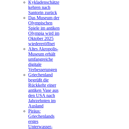
Kykladenschätze
kehren nach
Santorin zurück
Das Museum der
Olympischen
Spiele im antiken
Olympia wird im
Oktober 2025
wiedereröffnet
Altes Akropolis-
Museum erhält
umfangreiche
digitale
Verbesserungen
Griechenland
begrüßt die
Rückkehr einer
antiken Vase aus
den USA nach
Jahrzehnten im
Ausland
Piräus:
Griechenlands
erstes
Unterwasser-