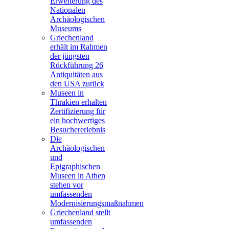
Erweiterung des
Nationalen
Archäologischen
Museums
Griechenland
erhält im Rahmen
der jüngsten
Rückführung 26
Antiquitäten aus
den USA zurück
Museen in
Thrakien erhalten
Zertifizierung für
ein hochwertiges
Besuchererlebnis
Die
Archäologischen
und
Epigraphischen
Museen in Athen
stehen vor
umfassenden
Modernisierungsmaßnahmen
Griechenland stellt
umfassenden