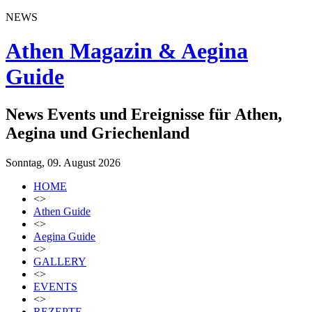
NEWS
Athen Magazin & Aegina
Guide
News Events und Ereignisse für Athen,
Aegina und Griechenland
Sonntag, 09. August 2026
HOME
<>
Athen Guide
<>
Aegina Guide
<>
GALLERY
<>
EVENTS
<>
REZEPTE