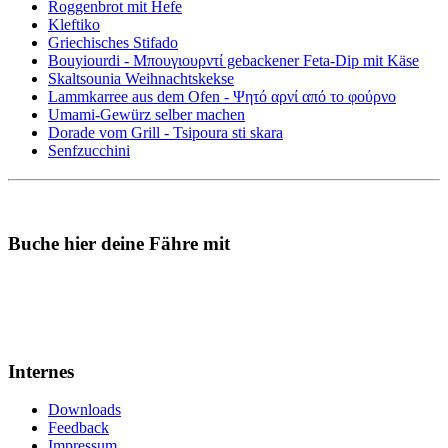
Roggenbrot mit Hefe
Kleftiko
Griechisches Stifado
Bouyiourdi - Μπουγιουρντί gebackener Feta-Dip mit Käse
Skaltsounia Weihnachtskekse
Lammkarree aus dem Ofen - Ψητό αρνί από το φούρνο
Umami-Gewürz selber machen
Dorade vom Grill - Tsipoura sti skara
Senfzucchini
Buche hier deine Fähre mit
Internes
Downloads
Feedback
Impressum