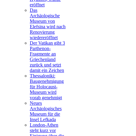
eröffnet
Das
Archäologische
Museum von
Elefsina wird nach
Renovierung
wiedereröffnet
Der Vatikan gibt 3
Parthenon-
Fragmente an
Griechenland
zurück und setzt
damit ein Zeichen
Thessaloniki:
Baugenehmigung
für Holocaust-
Museum wird
vorab genehmigt
Neues
Archäologisches
Museum für die
Insel Lefkada
London-Athen
steht kurz vor
Einigung über die