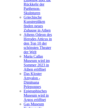
Rückkehr der
Parthenon-
Skulpturen
Griechische
Kunstrepliken
finden neues
Zuhause in Athen
Athens Odeon des
Herodes Atticus in
den Top 10 der
schönsten Theater
der Welt
Maria Callas
Museum wird im
Sommer 2023 in
Athen eröffnet
Das Kloster
Amyalon -
Dimitsana
Peleponnes
Epigraphisches
Museum wird in
Argos eröffnet
Gas Museum