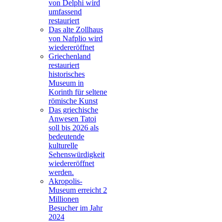
von Delphi wird
umfassend
restauriert
Das alte Zollhaus
von Nafplio wird
wiedereröffnet
Griechenland
restauriert
historisches
Museum in
Korinth für seltene
römische Kunst
Das griechische
Anwesen Tatoi
soll bis 2026 als
bedeutende
kulturelle
Sehenswürdigkeit
wiedereröffnet
werden.
Akropolis-
Museum erreicht 2
Millionen
Besucher im Jahr
2024