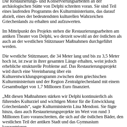
Die Restaurierungs- und Konservierungsarbeiten an der
archäologischen Stätte von Delphi schreiten voran. Sie sind Teil
eines laufenden Programms des Kulturministeriums, das darauf
abzielt, eines der bedeutendsten kulturellen Wahrzeichen
Griechenlands zu erhalten und aufzuwerten.
Im Mittelpunkt des Projekts stehen die
Restaurierungsarbeiten
am
antiken Theater von Delphi, wo derzeit sowohl an der östlichen als
auch an der westlichen Stützmauer Maßnahmen durchgeführt
werden.
Die westliche Stützmauer, die 34 Meter lang und bis zu 3,5 Meter
hoch ist, ist zwar in ihrer gesamten Länge erhalten, weist jedoch
erhebliche strukturelle Probleme auf. Das Restaurierungsprojekt
wird durch eine Vereinbarung über ein
Kulturentwicklungsprogramm zwischen dem griechischen
Kulturministerium und der Region Zentralgriechenland mit einem
Gesamtbudget von 1,7 Millionen Euro finanziert.
„Mit diesen Maßnahmen stärken wir Delphi kontinuierlich als
führendes Kulturziel und wichtigen Motor für die Entwicklung
Griechenlands“, sagte Kulturministerin Lina Mendoni. Sie fügte
hinzu, dass auch Restaurierungsprojekte im Wert von rund 3
Millionen Euro voranschreiten, die sich auf die östlichen Bäder, den
westlichen Teil der antiken Stadt und das Gymnasium
konzentrieren.