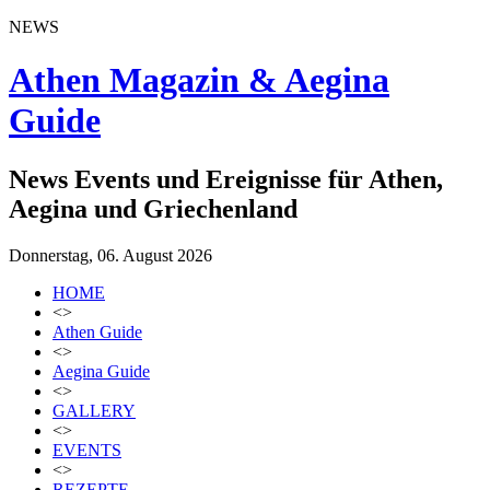
NEWS
Athen Magazin & Aegina
Guide
News Events und Ereignisse für Athen,
Aegina und Griechenland
Donnerstag, 06. August 2026
HOME
<>
Athen Guide
<>
Aegina Guide
<>
GALLERY
<>
EVENTS
<>
REZEPTE