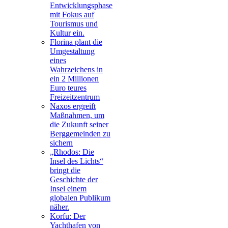
Entwicklungsphase
mit Fokus auf
Tourismus und
Kultur ein.
Florina plant die
Umgestaltung
eines
Wahrzeichens in
ein 2 Millionen
Euro teures
Freizeitzentrum
Naxos ergreift
Maßnahmen, um
die Zukunft seiner
Berggemeinden zu
sichern
„Rhodos: Die
Insel des Lichts“
bringt die
Geschichte der
Insel einem
globalen Publikum
näher.
Korfu: Der
Yachthafen von