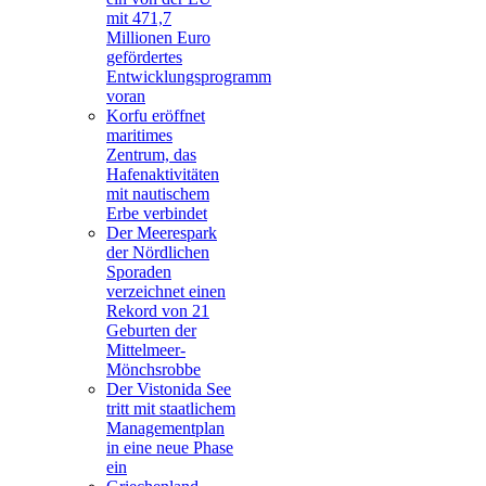
mit 471,7
Millionen Euro
gefördertes
Entwicklungsprogramm
voran
Korfu eröffnet
maritimes
Zentrum, das
Hafenaktivitäten
mit nautischem
Erbe verbindet
Der Meerespark
der Nördlichen
Sporaden
verzeichnet einen
Rekord von 21
Geburten der
Mittelmeer-
Mönchsrobbe
Der Vistonida See
tritt mit staatlichem
Managementplan
in eine neue Phase
ein