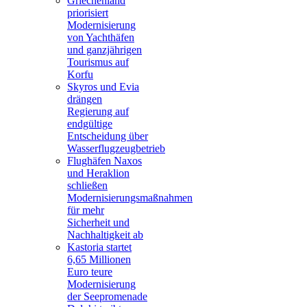
Griechenland
priorisiert
Modernisierung
von Yachthäfen
und ganzjährigen
Tourismus auf
Korfu
Skyros und Evia
drängen
Regierung auf
endgültige
Entscheidung über
Wasserflugzeugbetrieb
Flughäfen Naxos
und Heraklion
schließen
Modernisierungsmaßnahmen
für mehr
Sicherheit und
Nachhaltigkeit ab
Kastoria startet
6,65 Millionen
Euro teure
Modernisierung
der Seepromenade