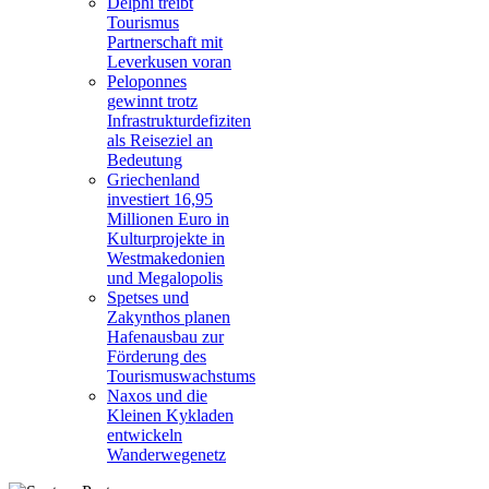
Delphi treibt
Tourismus
Partnerschaft mit
Leverkusen voran
Peloponnes
gewinnt trotz
Infrastrukturdefiziten
als Reiseziel an
Bedeutung
Griechenland
investiert 16,95
Millionen Euro in
Kulturprojekte in
Westmakedonien
und Megalopolis
Spetses und
Zakynthos planen
Hafenausbau zur
Förderung des
Tourismuswachstums
Naxos und die
Kleinen Kykladen
entwickeln
Wanderwegenetz