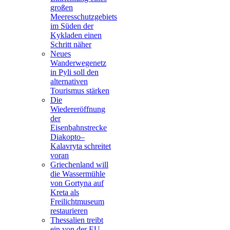
großen
Meeresschutzgebiets
im Süden der
Kykladen einen
Schritt näher
Neues
Wanderwegenetz
in Pyli soll den
alternativen
Tourismus stärken
Die
Wiedereröffnung
der
Eisenbahnstrecke
Diakopto–
Kalavryta schreitet
voran
Griechenland will
die Wassermühle
von Gortyna auf
Kreta als
Freilichtmuseum
restaurieren
Thessalien treibt
ein von der EU