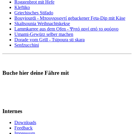
Roggenbrot mit Hefe
Kleftiko
Griechisches Stifado
Bouyiourdi - Μπουγιουρντί gebackener Feta-Dip mit Käse
Skaltsounia Weihnachtskekse
Lammkarree aus dem Ofen - Ψητό αρνί από το φούρνο
Umami-Gewürz selber machen
Dorade vom Grill - Tsipoura sti skara
Senfzucchini
Buche hier deine Fähre mit
Internes
Downloads
Feedback
Impressum