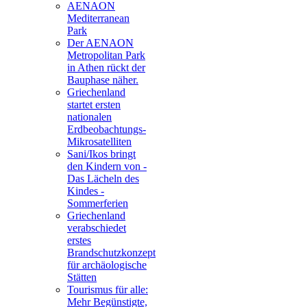
AENAON
Mediterranean
Park
Der AENAON
Metropolitan Park
in Athen rückt der
Bauphase näher.
Griechenland
startet ersten
nationalen
Erdbeobachtungs-
Mikrosatelliten
Sani/Ikos bringt
den Kindern von -
Das Lächeln des
Kindes -
Sommerferien
Griechenland
verabschiedet
erstes
Brandschutzkonzept
für archäologische
Stätten
Tourismus für alle:
Mehr Begünstigte,