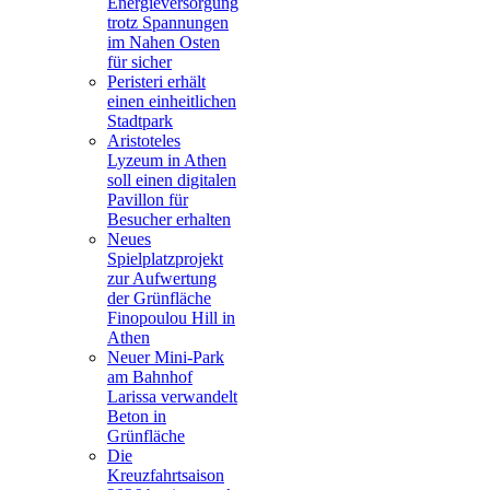
Energieversorgung
trotz Spannungen
im Nahen Osten
für sicher
Peristeri erhält
einen einheitlichen
Stadtpark
Aristoteles
Lyzeum in Athen
soll einen digitalen
Pavillon für
Besucher erhalten
Neues
Spielplatzprojekt
zur Aufwertung
der Grünfläche
Finopoulou Hill in
Athen
Neuer Mini-Park
am Bahnhof
Larissa verwandelt
Beton in
Grünfläche
Die
Kreuzfahrtsaison