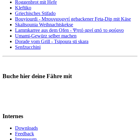
Roggenbrot mit Hefe
Kleftiko
Griechisches Stifado
Bouyiourdi - Μπουγιουρντί gebackener Feta-Dip mit Käse
Skaltsounia Weihnachtskekse
Lammkarree aus dem Ofen - Ψητό αρνί από το φούρνο
Umami-Gewürz selber machen
Dorade vom Grill - Tsipoura sti skara
Senfzucchini
Buche hier deine Fähre mit
Internes
Downloads
Feedback
Impressum