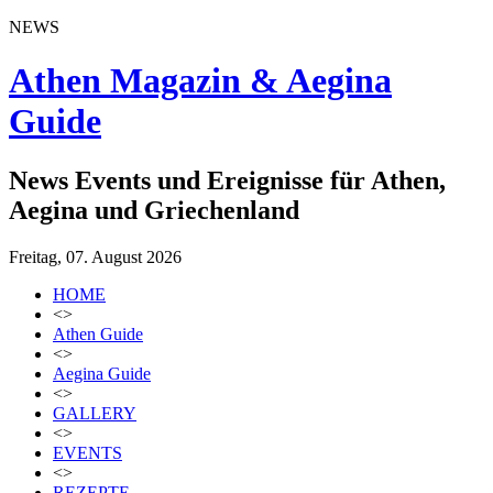
NEWS
Athen Magazin & Aegina
Guide
News Events und Ereignisse für Athen,
Aegina und Griechenland
Freitag, 07. August 2026
HOME
<>
Athen Guide
<>
Aegina Guide
<>
GALLERY
<>
EVENTS
<>
REZEPTE