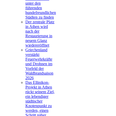
unter den
führenden
hundefreundlichen
Städten zu finden
Der zentrale Platz
in Athen wird
nach der
Restaurierung in
neuem Glanz
wiedereröffnet
Griechenland
verstärkt
Feuerwehrkräfte
und Drohnen im
Vorfeld der
Waldbrandsaison
2026
Das Ellinikon-
Projekt in Athen
rückt seinem Ziel,
ein lebendiger
städtischer
Knotenpunkt zu
werden, einen
Schritt näher