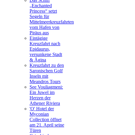
Das Schiff
„Enchanted
Princess“ setzt
Segeln für
Mittelmeerkreuzfahrten
vom Hafen von
Piräus aus
Eintägige
Kreuzfahrt nach
Epidaurus,
versunkene Stadt
& Ägina
Kreuzfahrt zu den
Saronischen Golf
Inseln mit
Meandros Tours
See Vouliagmeni:
Ein Juwel im
Herzen der
Athener Riviera
'O' Hotel der
Myconian
Collection öffnet
am 21. April seine
Türen