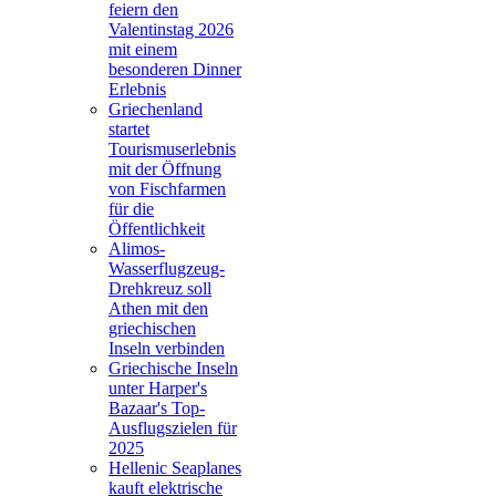
feiern den
Valentinstag 2026
mit einem
besonderen Dinner
Erlebnis
Griechenland
startet
Tourismuserlebnis
mit der Öffnung
von Fischfarmen
für die
Öffentlichkeit
Alimos-
Wasserflugzeug-
Drehkreuz soll
Athen mit den
griechischen
Inseln verbinden
Griechische Inseln
unter Harper's
Bazaar's Top-
Ausflugszielen für
2025
Hellenic Seaplanes
kauft elektrische