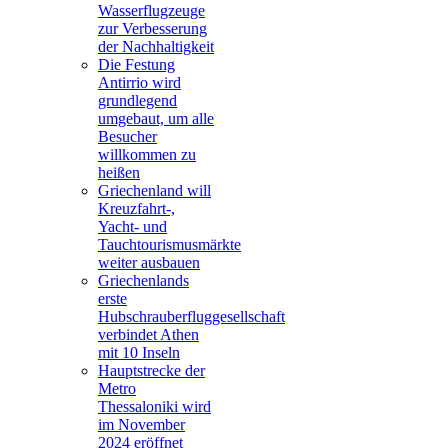
Wasserflugzeuge
zur Verbesserung
der Nachhaltigkeit
Die Festung
Antirrio wird
grundlegend
umgebaut, um alle
Besucher
willkommen zu
heißen
Griechenland will
Kreuzfahrt-,
Yacht- und
Tauchtourismusmärkte
weiter ausbauen
Griechenlands
erste
Hubschrauberfluggesellschaft
verbindet Athen
mit 10 Inseln
Hauptstrecke der
Metro
Thessaloniki wird
im November
2024 eröffnet