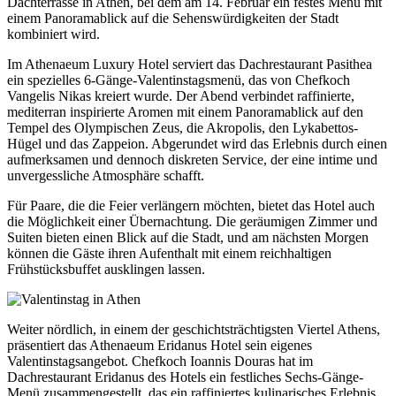
Dachterrasse in Athen, bei dem am 14. Februar ein festes Menü mit
einem Panoramablick auf die Sehenswürdigkeiten der Stadt
kombiniert wird.
Im Athenaeum Luxury Hotel serviert das Dachrestaurant Pasithea
ein spezielles 6-Gänge-Valentinstagsmenü, das von Chefkoch
Vangelis Nikas kreiert wurde. Der Abend verbindet raffinierte,
mediterran inspirierte Aromen mit einem Panoramablick auf den
Tempel des Olympischen Zeus, die Akropolis, den Lykabettos-
Hügel und das Zappeion. Abgerundet wird das Erlebnis durch einen
aufmerksamen und dennoch diskreten Service, der eine intime und
unvergessliche Atmosphäre schafft.
Für Paare, die die Feier verlängern möchten, bietet das Hotel auch
die Möglichkeit einer Übernachtung. Die geräumigen Zimmer und
Suiten bieten einen Blick auf die Stadt, und am nächsten Morgen
können die Gäste ihren Aufenthalt mit einem reichhaltigen
Frühstücksbuffet ausklingen lassen.
Weiter nördlich, in einem der geschichtsträchtigsten Viertel Athens,
präsentiert das Athenaeum Eridanus Hotel sein eigenes
Valentinstagsangebot. Chefkoch Ioannis Douras hat im
Dachrestaurant Eridanus des Hotels ein festliches Sechs-Gänge-
Menü zusammengestellt, das ein raffiniertes kulinarisches Erlebnis