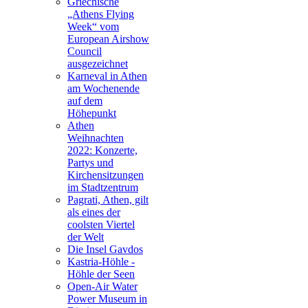
Griechische
„Athens Flying
Week“ vom
European Airshow
Council
ausgezeichnet
Karneval in Athen
am Wochenende
auf dem
Höhepunkt
Athen
Weihnachten
2022: Konzerte,
Partys und
Kirchensitzungen
im Stadtzentrum
Pagrati, Athen, gilt
als eines der
coolsten Viertel
der Welt
Die Insel Gavdos
Kastria-Höhle -
Höhle der Seen
Open-Air Water
Power Museum in