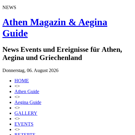
NEWS
Athen Magazin & Aegina
Guide
News Events und Ereignisse für Athen,
Aegina und Griechenland
Donnerstag, 06. August 2026
HOME
<>
Athen Guide
<>
Aegina Guide
<>
GALLERY
<>
EVENTS
<>
REZEPTE