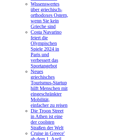
Wissenswertes
über griechisch-
orthodoxes Ostern,
wenn Sie kein
Grieche sind
Costa Navarino
feiert die
Olympischen
Spiele 2024 in
Paris und
verbessert das
Sportangebot
Neues
griechisches
Tourismus-Startup
hilft Menschen mit
eingeschränkter
Mobilität,
einfacher zu reisen
Die Troon Street
in Athen ist eine
der coolsten
Straßen der Welt
Cruise in Greece'
ab dem 1. April