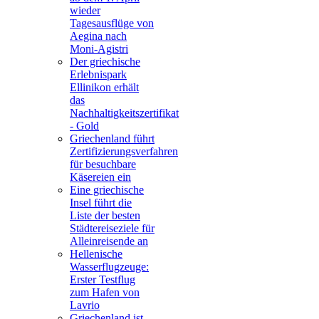
wieder
Tagesausflüge von
Aegina nach
Moni-Agistri
Der griechische
Erlebnispark
Ellinikon erhält
das
Nachhaltigkeitszertifikat
- Gold
Griechenland führt
Zertifizierungsverfahren
für besuchbare
Käsereien ein
Eine griechische
Insel führt die
Liste der besten
Städtereiseziele für
Alleinreisende an
Hellenische
Wasserflugzeuge:
Erster Testflug
zum Hafen von
Lavrio
Griechenland ist