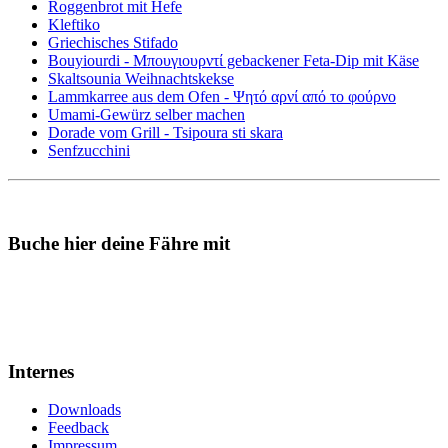
Roggenbrot mit Hefe
Kleftiko
Griechisches Stifado
Bouyiourdi - Μπουγιουρντί gebackener Feta-Dip mit Käse
Skaltsounia Weihnachtskekse
Lammkarree aus dem Ofen - Ψητό αρνί από το φούρνο
Umami-Gewürz selber machen
Dorade vom Grill - Tsipoura sti skara
Senfzucchini
Buche hier deine Fähre mit
Internes
Downloads
Feedback
Impressum