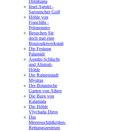
Dimitsana
Insel Agistri -
Saronischer Golf
Höhle von
Franchthi -
Peloponnes
Besuchen Sie
doch mal eine
Bouzoukiwerkstatt
Die Festung
Palamidi
Angitis-Schlucht
und Alistrati-
Höhle
Die Ruinenstadt
Mystras
Der Botanische
Garten von Athen
Die Burg von
Kalamata
Die Höhle
Vlychada Diros
Das
Meeresschildkröten-
Rettungszentrum