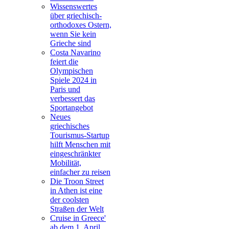
Wissenswertes
über griechisch-
orthodoxes Ostern,
wenn Sie kein
Grieche sind
Costa Navarino
feiert die
Olympischen
Spiele 2024 in
Paris und
verbessert das
Sportangebot
Neues
griechisches
Tourismus-Startup
hilft Menschen mit
eingeschränkter
Mobilität,
einfacher zu reisen
Die Troon Street
in Athen ist eine
der coolsten
Straßen der Welt
Cruise in Greece'
ab dem 1. April