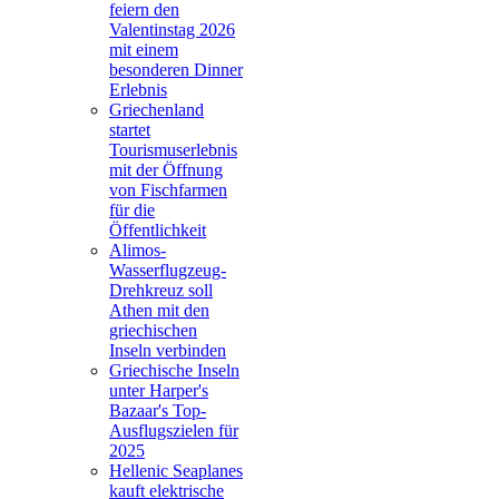
feiern den
Valentinstag 2026
mit einem
besonderen Dinner
Erlebnis
Griechenland
startet
Tourismuserlebnis
mit der Öffnung
von Fischfarmen
für die
Öffentlichkeit
Alimos-
Wasserflugzeug-
Drehkreuz soll
Athen mit den
griechischen
Inseln verbinden
Griechische Inseln
unter Harper's
Bazaar's Top-
Ausflugszielen für
2025
Hellenic Seaplanes
kauft elektrische