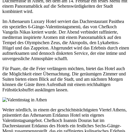
Dachterrasse in Athen, bei dem am 14. Februar ein festes Menü mit
einem Panoramablick auf die Sehenswürdigkeiten der Stadt
kombiniert wird.
Im Athenaeum Luxury Hotel serviert das Dachrestaurant Pasithea
ein spezielles 6-Gänge-Valentinstagsmenü, das von Chefkoch
Vangelis Nikas kreiert wurde. Der Abend verbindet raffinierte,
mediterran inspirierte Aromen mit einem Panoramablick auf den
Tempel des Olympischen Zeus, die Akropolis, den Lykabettos-
Hügel und das Zappeion. Abgerundet wird das Erlebnis durch einen
aufmerksamen und dennoch diskreten Service, der eine intime und
unvergessliche Atmosphäre schafft.
Für Paare, die die Feier verlängern möchten, bietet das Hotel auch
die Möglichkeit einer Übernachtung. Die geräumigen Zimmer und
Suiten bieten einen Blick auf die Stadt, und am nächsten Morgen
können die Gäste ihren Aufenthalt mit einem reichhaltigen
Frühstücksbuffet ausklingen lassen.
Weiter nördlich, in einem der geschichtsträchtigsten Viertel Athens,
präsentiert das Athenaeum Eridanus Hotel sein eigenes
Valentinstagsangebot. Chefkoch Ioannis Douras hat im
Dachrestaurant Eridanus des Hotels ein festliches Sechs-Gänge-
Menü zusammengestellt, das ein raffiniertes kulinarisches Erlebnis