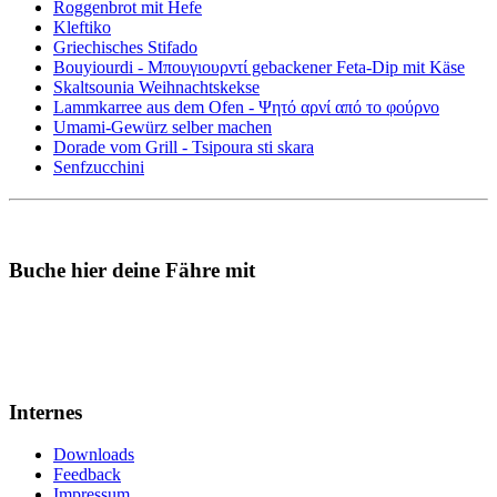
Roggenbrot mit Hefe
Kleftiko
Griechisches Stifado
Bouyiourdi - Μπουγιουρντί gebackener Feta-Dip mit Käse
Skaltsounia Weihnachtskekse
Lammkarree aus dem Ofen - Ψητό αρνί από το φούρνο
Umami-Gewürz selber machen
Dorade vom Grill - Tsipoura sti skara
Senfzucchini
Buche hier deine Fähre mit
Internes
Downloads
Feedback
Impressum