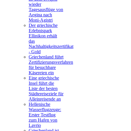
wieder
Tagesausflüge von
Aegina nach
Moni-Agistri
Der griechische
Erlebnispark
Ellinikon erhält
das
Nachhaltigkeitszertifikat
- Gold
Griechenland führt
Zertifizierungsverfahren
für besuchbare
Käsereien ein
Eine griechische
Insel führt die
Liste der besten
Städtereiseziele für
Alleinreisende an
Hellenische
Wasserflugzeuge:
Erster Testflug
zum Hafen von
Lavrio
Griechenland ist