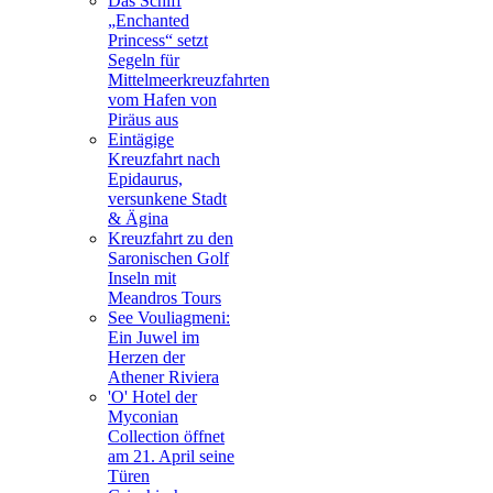
Das Schiff
„Enchanted
Princess“ setzt
Segeln für
Mittelmeerkreuzfahrten
vom Hafen von
Piräus aus
Eintägige
Kreuzfahrt nach
Epidaurus,
versunkene Stadt
& Ägina
Kreuzfahrt zu den
Saronischen Golf
Inseln mit
Meandros Tours
See Vouliagmeni:
Ein Juwel im
Herzen der
Athener Riviera
'O' Hotel der
Myconian
Collection öffnet
am 21. April seine
Türen