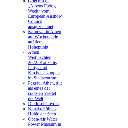
Griechische
„Athens Flying
Week“ vom
European Airshow
Council
ausgezeichnet
Karneval in Athen
am Wochenende
auf dem
Höhepunkt
Athen
Weihnachten
2022: Konzerte,
Partys und
Kirchensitzungen
im Stadtzentrum
Pagrati, Athen, gilt
als eines der
coolsten Viertel
der Welt
Die Insel Gavdos
Kastria-Höhle -
Höhle der Seen
Open-Air Water
Power Museum in