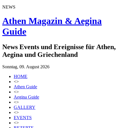
NEWS
Athen Magazin & Aegina
Guide
News Events und Ereignisse für Athen,
Aegina und Griechenland
Sonntag, 09. August 2026
HOME
<>
Athen Guide
<>
Aegina Guide
<>
GALLERY
<>
EVENTS
<>
REZEPTE