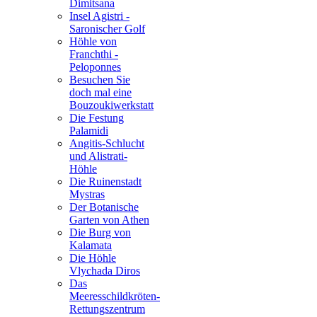
Dimitsana
Insel Agistri -
Saronischer Golf
Höhle von
Franchthi -
Peloponnes
Besuchen Sie
doch mal eine
Bouzoukiwerkstatt
Die Festung
Palamidi
Angitis-Schlucht
und Alistrati-
Höhle
Die Ruinenstadt
Mystras
Der Botanische
Garten von Athen
Die Burg von
Kalamata
Die Höhle
Vlychada Diros
Das
Meeresschildkröten-
Rettungszentrum