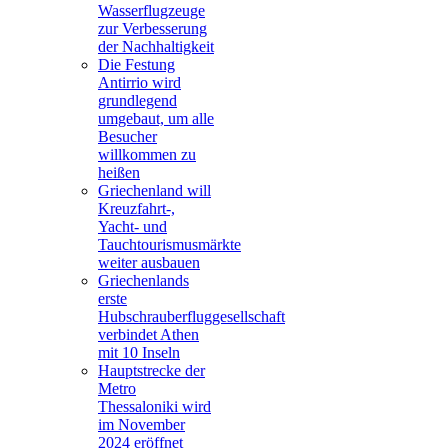
Wasserflugzeuge
zur Verbesserung
der Nachhaltigkeit
Die Festung
Antirrio wird
grundlegend
umgebaut, um alle
Besucher
willkommen zu
heißen
Griechenland will
Kreuzfahrt-,
Yacht- und
Tauchtourismusmärkte
weiter ausbauen
Griechenlands
erste
Hubschrauberfluggesellschaft
verbindet Athen
mit 10 Inseln
Hauptstrecke der
Metro
Thessaloniki wird
im November
2024 eröffnet