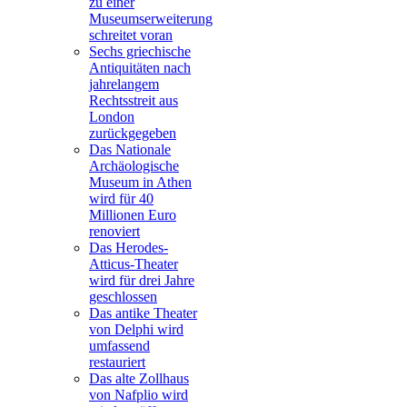
zu einer
Museumserweiterung
schreitet voran
Sechs griechische
Antiquitäten nach
jahrelangem
Rechtsstreit aus
London
zurückgegeben
Das Nationale
Archäologische
Museum in Athen
wird für 40
Millionen Euro
renoviert
Das Herodes-
Atticus-Theater
wird für drei Jahre
geschlossen
Das antike Theater
von Delphi wird
umfassend
restauriert
Das alte Zollhaus
von Nafplio wird