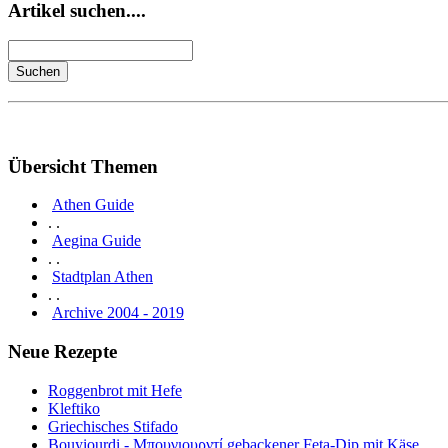
Artikel suchen....
Übersicht Themen
Athen Guide
. .
Aegina Guide
. .
Stadtplan Athen
. .
Archive 2004 - 2019
Neue Rezepte
Roggenbrot mit Hefe
Kleftiko
Griechisches Stifado
Bouyiourdi - Μπουγιουρντί gebackener Feta-Dip mit Käse