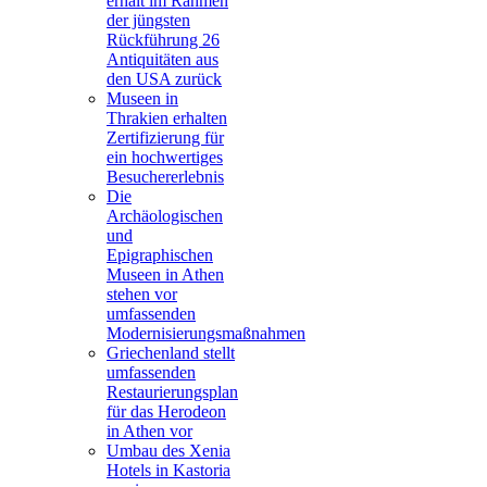
erhält im Rahmen
der jüngsten
Rückführung 26
Antiquitäten aus
den USA zurück
Museen in
Thrakien erhalten
Zertifizierung für
ein hochwertiges
Besuchererlebnis
Die
Archäologischen
und
Epigraphischen
Museen in Athen
stehen vor
umfassenden
Modernisierungsmaßnahmen
Griechenland stellt
umfassenden
Restaurierungsplan
für das Herodeon
in Athen vor
Umbau des Xenia
Hotels in Kastoria