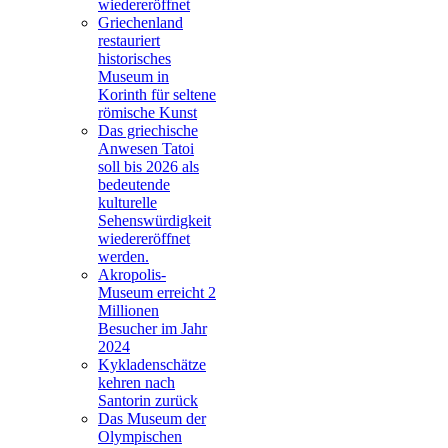
wiedereröffnet
Griechenland
restauriert
historisches
Museum in
Korinth für seltene
römische Kunst
Das griechische
Anwesen Tatoi
soll bis 2026 als
bedeutende
kulturelle
Sehenswürdigkeit
wiedereröffnet
werden.
Akropolis-
Museum erreicht 2
Millionen
Besucher im Jahr
2024
Kykladenschätze
kehren nach
Santorin zurück
Das Museum der
Olympischen