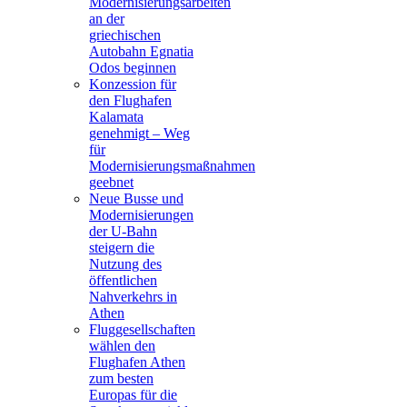
Modernisierungsarbeiten
an der
griechischen
Autobahn Egnatia
Odos beginnen
Konzession für
den Flughafen
Kalamata
genehmigt – Weg
für
Modernisierungsmaßnahmen
geebnet
Neue Busse und
Modernisierungen
der U-Bahn
steigern die
Nutzung des
öffentlichen
Nahverkehrs in
Athen
Fluggesellschaften
wählen den
Flughafen Athen
zum besten
Europas für die