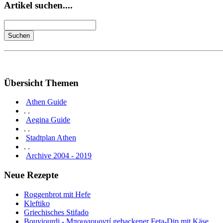
Artikel suchen....
Übersicht Themen
Athen Guide
. .
Aegina Guide
. .
Stadtplan Athen
. .
Archive 2004 - 2019
Neue Rezepte
Roggenbrot mit Hefe
Kleftiko
Griechisches Stifado
Bouyiourdi - Μπουγιουρντί gebackener Feta-Dip mit Käse