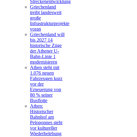
Streckenentwicklung
Griechenland
treibt landesweit
große
Infrastrukturprojekte
voran
Griechenland will
bis 2027 14
historische Züge
der Athener U-
Bahn-Linie 1
modernisieren
Athen steht mit
1.076 neuen
Fahrzeugen kurz
vor der
Erneuerung von
80 % seiner
Busflotte
Athen:
Historischer
Bahnhof am
Peloponnes steht
vor kultureller
Wiederbelebung