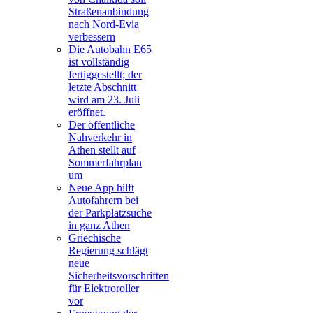
Straßenanbindung
nach Nord-Evia
verbessern
Die Autobahn E65
ist vollständig
fertiggestellt; der
letzte Abschnitt
wird am 23. Juli
eröffnet.
Der öffentliche
Nahverkehr in
Athen stellt auf
Sommerfahrplan
um
Neue App hilft
Autofahrern bei
der Parkplatzsuche
in ganz Athen
Griechische
Regierung schlägt
neue
Sicherheitsvorschriften
für Elektroroller
vor